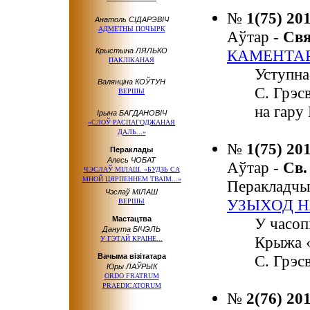
№
1(75) 20
Анатоль СІДАРЭВІЧ
АДМЕТНЫ ПОЧЫРК
Аўтар -
Св
Крыстына ЛЯЛЬКО
КАМЕНТА
ПАКЛІКАНАЯ
Уступна
Валянціна КОЎТУН
С. Грэс
ВЕРШЫ
на гару
Ірына БАГДАНОВІЧ
«СЛОЎ РАСПАГОДЖАНАЯ
ДАЛЬ...»
№
1(75) 20
Пераклады
Алесь ЧОБАТ
Аўтар -
Св
ЧЭСЛАЎ МІЛАШ. «БУДЗЬ СА
МНОЙ ЦЯРПЕННЕМ ТВАІМ...»
Перакладчы
Чэслаў МІЛАШ
УЗЫХОД Н
ВЕРШЫ
Мастацтва
У часоп
Данута БІЧЭЛЬ
Крыжа «
У ГЭТАЙ КРАІНЕ...
Вачыма візітатара
С. Грэсв
Юры ЛАЎРЫК
ORDO FRATRUM
PRAEDICATORUM
№
2(76) 20