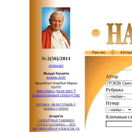
Пра нас
Аўтар
№
2(56)/2011
SUMMARY
Жыццё Касцёла
Аўтар
ВАЖНЫ ВІЗІТ
Арцыбіскуп Клаўдыё Марыя
ЧЭЛЛІ
Рубрыка
ІНФАЭТЫКА ДЗЕЛЯ МІРУ Ў
ГЛАБАЛІЗАВАНЫМ ГРАМАДСТВЕ
Нумар
МУЗЫКА, ЯКАЯ ГУЧЫЦЬ У
НАШЫХ СЭРЦАХ
Інтэрв’ю
Ключавыя 
САПРАЎДНАЯ ТАЯМНІЦА
ГЭТАГА ЧАЛАВЕКА — ЯГО
НАДЗВЫЧАЙНАЯ БЛІЗКАСЦЬ ДА