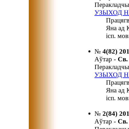
Перакладчы
УЗЫХОД Н
Працягв
Яна ад 
ісп. мов
№
4(82) 20
Аўтар -
Св
Перакладчы
УЗЫХОД Н
Працягв
Яна ад 
ісп. мов
№
2(84) 20
Аўтар -
Св