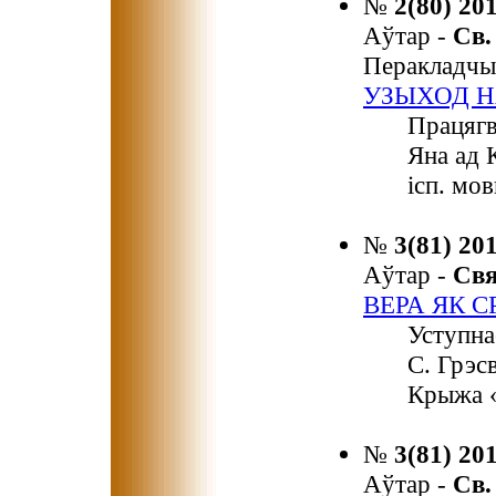
№
2(80) 20
Аўтар -
Св
Перакладчы
УЗЫХОД Н
Працягв
Яна ад 
ісп. мов
№
3(81) 20
Аўтар -
Св
ВЕРА ЯК 
Уступна
С. Грэсв
Крыжа «
№
3(81) 20
Аўтар -
Св