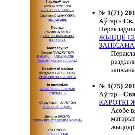
З архіваў часу
Язэп ЯНУШКЕВІЧ
«ЛЮСТЭРКА ЭПОХІ...»
№
1(71) 20
Станіслаў МАНЮШКА
Аўтар -
Св
ЛІСТАВАННЕ
Перакладчы
Постаці
Дзмітрый МІРАЎ
ЖЫЦЦЁ СВ
ДУМКІ АБ ВЫХАВАННІ
ЧАЛАВЕКА
ЗАПІСАН
Кантрапункт
Перакла
Сяргей КАНДРЫЧЫН
ПАВАГА — АДКАЗНАСЦЬ —
раздзел
ЛЮБОЎ: ДАРОГА НАПЕРАД
запісан
На кніжнай паліцы
Кацярына БАРЫСЕНКА
УРОК СВЯТОГА ЯЗАФАТА
№
1(75) 20
In memoriam
«ШЧАСЛІВЫЯ ЧЫСТЫЯ
Аўтар -
Св
СЭРЦАМ...»
КАРОТКІ 
Айцец Юрась ЗАЛОСКА
ЁН ШУКАЎ ІСЦІНУ...
Асобе в
Данута БІЧЭЛЬ
матэрыя
СЛОВА ПРА УЛАДЗІМІРА КОНАНА
жыццяры
Ніл ГІЛЕВІЧ
ВЯЛІКІ КОНАН