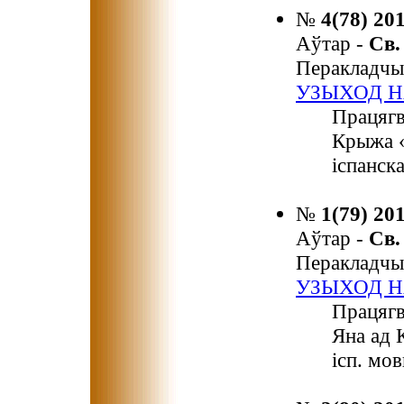
№
4(78) 20
Аўтар -
Св
Перакладчы
УЗЫХОД Н
Працягв
Крыжа «
іспанск
№
1(79) 20
Аўтар -
Св
Перакладчы
УЗЫХОД Н
Працягв
Яна ад 
ісп. мов