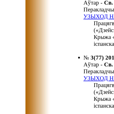
Аўтар -
Св
Перакладчы
УЗЫХОД Н
Працягв
(«Дзейс
Крыжа «
іспанск
№
3(77) 20
Аўтар -
Св
Перакладчы
УЗЫХОД Н
Працягв
(«Дзейс
Крыжа «
іспанск