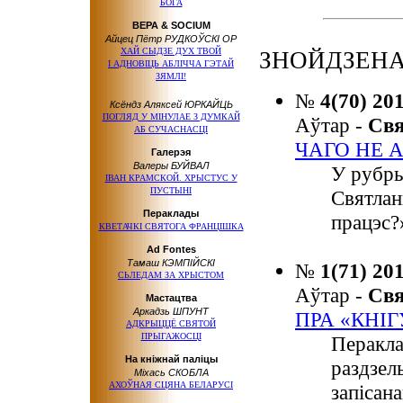
БОГА
ВЕРА & SOCIUM
Айцец Пётр РУДКОЎСКІ OP
ХАЙ СЫДЗЕ ДУХ ТВОЙ
ЗНОЙДЗЕНА:
І АДНОВІЦЬ АБЛІЧЧА ГЭТАЙ
ЗЯМЛІ!
№
4(70) 20
Ксёндз Аляксей ЮРКАЙЦЬ
ПОГЛЯД У МІНУЛАЕ З ДУМКАЙ
Аўтар -
Св
АБ СУЧАСНАСЦІ
ЧАГО НЕ 
Галерэя
Валеры БУЙВАЛ
У рубр
ІВАН КРАМСКОЙ. ХРЫСТУС У
ПУСТЫНІ
Святлан
Пераклады
працэс?
КВЕТАЧКІ СВЯТОГА ФРАНЦІШКА
Ad Fontes
Тамаш КЭМПІЙСКІ
№
1(71) 20
СЬЛЕДАМ ЗА ХРЫСТОМ
Аўтар -
Св
Мастацтва
Аркадзь ШПУНТ
ПРА «КНІ
АДКРЫЦЦЁ СВЯТОЙ
ПРЫГАЖОСЦІ
Перакла
На кніжнай паліцы
раздзел
Міхась СКОБЛА
АХОЎНАЯ СЦЯНА БЕЛАРУСІ
запісан