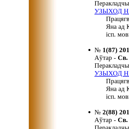
Перакладчы
УЗЫХОД Н
Працягв
Яна ад 
ісп. мов
№
1(87) 20
Аўтар -
Св
Перакладчы
УЗЫХОД Н
Працягв
Яна ад 
ісп. мов
№
2(88) 20
Аўтар -
Св
Перакладчы