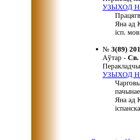
УЗЫХОД Н
Працягв
Яна ад 
ісп. мов
№
3(89) 20
Аўтар -
Св
Перакладчы
УЗЫХОД Н
Чарговы
пачынае
Яна ад 
іспанск