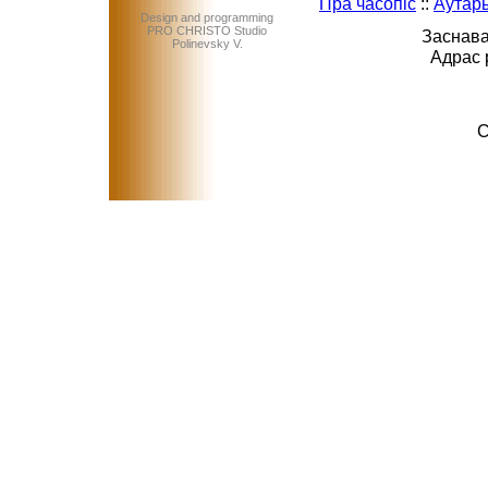
Пра часопіс
::
Аўтар
Design and programming
PRO CHRISTO Studio
Заснава
Polinevsky V.
Адрас 
C