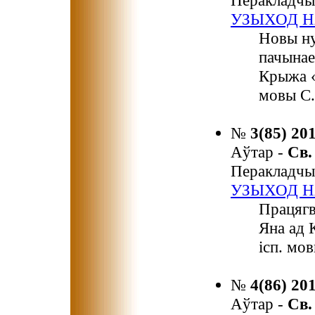
Перакладчы
УЗЫХОД Н
Новы ну
пачынае
Крыжа «
мовы С. 
№
3(85) 20
Аўтар -
Св
Перакладчы
УЗЫХОД Н
Працягв
Яна ад 
ісп. мов
№
4(86) 20
Аўтар -
Св