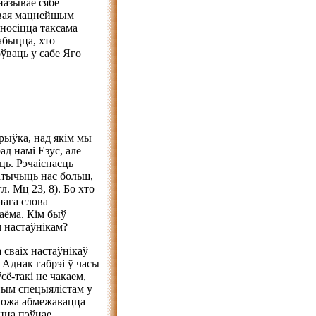
называе сябе
ўдвая мацнейшым
аносіцца таксама
абыцца, хто
ўваць у сабе Яго
ўрыўка, над якім мы
ад намі Езус, але
ць. Рэчаіснасць
атычыць нас больш,
л. Мц 23, 8). Бо хто
нага слова
аёма. Кім быў
м настаўнікам?
 сваіх настаўнікаў
 Аднак габрэі ў часы
сё-такі не чакаем,
ным спецыялістам у
 можа абмежавацца
ецца пэўнае