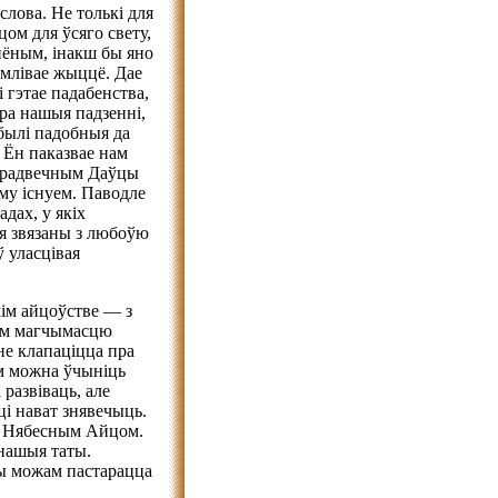
лова. Не толькі для
цом для ўсяго свету,
анёным, інакш бы яно
ымлівае жыццё. Дае
і гэтае падабенства,
пра нашыя падзенні,
 былі падобныя да
 Ён паказвае нам
 спрадвечным Даўцы
му існуем. Паводле
дах, у якіх
ня звязаны з любоўю
ў уласцівая
ім айцоўстве — з
екам магчымасцю
не клапаціцца пра
рам можна ўчыніць
 развіваць, але
ці нават знявечыць.
з Нябесным Айцом.
 нашыя таты.
мы можам пастарацца