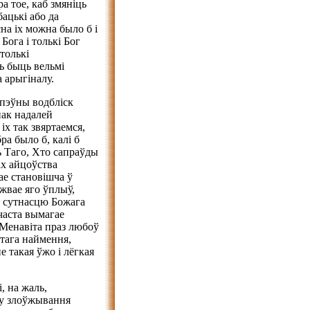
пра тое, каб змяніць
ацькі або да
на іх можна было б і
Бога і толькі Бог
толькі
ь быць вельмі
 арыгіналу.
 пэўны водбліск
нак надалей
х так звяртаемся,
ра было б, калі б
ь Таго, Хто сапраўды
ах айцоўства
ае становішча ў
жвае яго ўплыў,
ца сутнасцю Божага
часта вымагае
 Менавіта праз любоў
этага наймення,
 такая ўжо і лёгкая
, на жаль,
іку злоўжывання