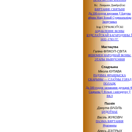
Кс. Люцыян Дамброўскі
ВЯРТАННЕ СВЯТЫНІ
Да 100-годдзя вяртання ў Баруны
абраза Маці Божай Суцяшальніцы
Засмучаных
Ігар СУРМАЧЭЎСКІ
АЗДАБЛЕННЕ ІКОНЫ
БУДСЛАЎСКАЙ БАГАРОДЗІЦЫ 
1632–1783 ГГ.
Мастацтва
Галіна ФЛІКОП-СВІТА
ФЕНОМЕН НАРОДНАЙ ІКОНЫ.
ЭТАПЫ ВЫВУЧЭННЯ
Спадчына
Мікола КУПАВА
РАДЗІМА ФРАНЦЫСКА
СКАРЫНЫ — СЛАЎНЫ ГОРАД
ПОЛАЦК
Да 500-годдзя заснавання друкарні 
Скарыны ў Вільні і кнігадруку ў
ВКЛ
Паэзія
Данута БІЧЭЛЬ
ЦУДОЎНАЕ
Васіль ЖУКОВІЧ
ПАЭМА ВЯРТАННЯ
Фрагменты
Алесь ДЗІТРЫХ