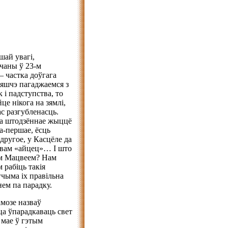
шай увагі,
шчаны ў 23-м
— частка доўгага
 яшчэ пагаджаемся з
і падступства, то
е нікога на зямлі,
с разгубленасць.
на штодзённае жыццё
а-першае, ёсць
другое, у Касцёле да
ловам «айцец»… І што
ам Мацвеем? Нам
рабіць такія
гчыма іх правільна
ем па парадку.
амозе назваў
ца ўпарадкаваць свет
е мае ў гэтым