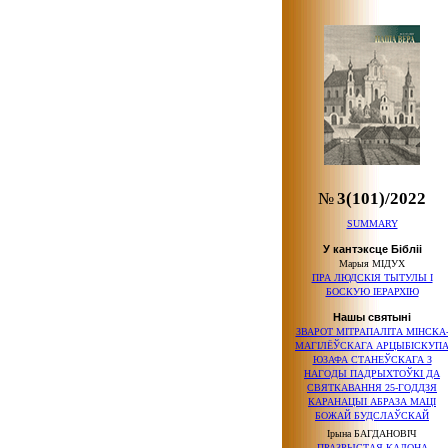
№
3(101)/2022
SUMMARY
У кантэксце Бібліі
Марыя МІДУХ
ПРА ЛЮДСКІЯ ТЫТУЛЫ І
БОСКУЮ ІЕРАРХІЮ
Нашы святыні
ЗВАРОТ МІТРАПАЛІТА МІНСКА
МАГІЛЁЎСКАГА АРЦЫБІСКУП
ЮЗАФА СТАНЕЎСКАГА З
НАГОДЫ ПАДРЫХТОЎКІ ДА
СВЯТКАВАННЯ 25-ГОДДЗЯ
КАРАНАЦЫІ АБРАЗА МАЦІ
БОЖАЙ БУДСЛАЎСКАЙ
Ірына БАГДАНОВІЧ
ПРАЗРЫСТАЯ КАЛОНА