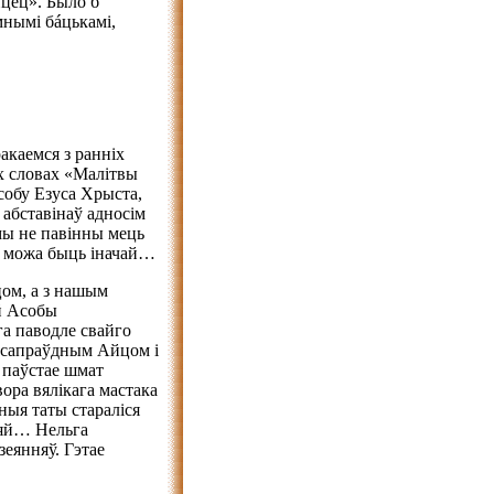
йцец». Было б
мнымі бáцькамі,
акаемся з ранніх
ых словах «Малітвы
собу Езуса Хрыста,
абставінаў адносім
мы не павінны мець
к можа быць іначай…
ом, а з нашым
й Асобы
а паводле свайго
а сапраўдным Айцом і
 паўстае шмат
вора вялікага мастака
мныя таты стараліся
піяй… Нельга
зеянняў. Гэтае