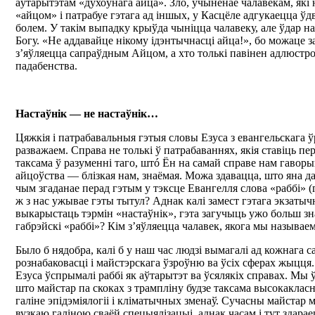
аўтарытэтам «духоўнага айца». Зло, учыненае чалавекам, які 
«айцом» і патрабуе гэтага ад іншых, у Касцёле адгукаецца 
болем. У такім выпадку крыўда чыніцца чалавеку, але ўдар н
Богу. «Не аддавайце нікому ідэнтычнасці айца!», бо можаце з
з’яўляецца сапраўдным Айцом, а хто толькі павінен адлюстро
падабенства.
Настаўнік — не настаўнік…
Цяжкія і патрабавальныя гэтыя словы Езуса з евангельскага 
разважаем. Справа не толькі ў патрабаваннях, якія ставіць пер
таксама ў разуменні таго, штó Ён на самай справе нам гаворы
айцоўства — блізкая нам, знаёмая. Можа здавацца, што яна д
чым згаданае перад гэтым у тэксце Евангелля слова «раббі» (г
ж з нас ужывае гэты тытул? Аднак калі замест гэтага экзатыч
выкарыстаць тэрмін «настаўнік», гэта загучыць ужо больш зн
габрэйскі «раббі»? Кім з’яўляецца чалавек, якога мы называе
Было б нядобра, калі б у наш час людзі вымагалі ад кожнага са
рознабаковасці і майстэрскага ўзроўню ва ўсіх сферах жыцця.
Езуса ўспрымалі раббі як аўтарытэт ва ўсялякіх справах. Мы ў
што майстар па скоках з трампліну будзе таксама высокаклас
галіне эпідэміялогіі і кліматычных зменаў. Сучасны майстар
вузкаю галіною сваёй спецыялізацыі, аднак часам і тут здара