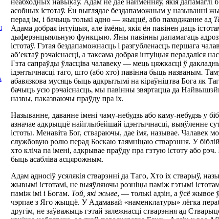
неабходных навыкаў. Адам не дае найменняў, якія дапамаглі б
асобных істотаў. Ён выглядае бездапаможным у называнні жыв
перад ім, і бачыць толькі адно — жыццё, або паходжанне ад
Т
Адама добрая інтуіцыя, але імёны, якія ён павінен даць істот
І
дыферэнцыяльную функцыю. Яны павінны дапамагаць адроз
істотаў. Гэтая бездапаможнасць і разгубленасць першага чала
аб’ектаў рэчаіснасці, а таксама добрая інтуіцыя перадаліся 
Гэта сапраўды ўласціва чалавеку — мець цяжкасці ў дакладн
ідэнтычнасці таго, што (або хто) павінна быць названым. Там
А
абавязкова мусяць быць адкрытымі на кіраўніцтва Бога як Та
бачыць усю рэчаіснасць, мы павінны звяртацца да Найвышэйша
назвы, паказваючы праўду пра іх.
Называнне, даванне імені чаму-небудзь або каму-небудзь у бі
азначае адкрыццё найглыбейшай ідэнтычнасці, выяўленне сут
істоты. Менавіта Бог, ствараючы, дае імя, называе. Чалавек м
службовую ролю перад Боскаю таямніцаю стварэння. У біблі
хто кліча па імені, адкрывае праўду пра гэтую істоту або рэч. 
быць асабліва асцярожным.
Адам адносіў усялякія стварэнні да Таго, Хто іх стварыў, наз
жывымі істотамі, не выяўляючы розніцы паміж гэтымі істотамі 
паміж імі і Богам.
Той, які жыве
, — толькі адзін, а ўсё жывое 
чэрпае з Яго жыццё. У Адамавай «наменклатуры» лёгка пера
другім, не заўважыць гэтай залежнасці стварэння ад Стварыце