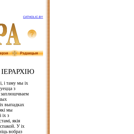
CATHOLIC.BY
ерэя
Рэдакцыя
 ІЕРАРХІЮ
, і таму мы іх
суецца з
е заплюшчваем
ашых
кіх выпадках
які мы
 іх з
тамі, якія
спакой. У іх
іць вобраз