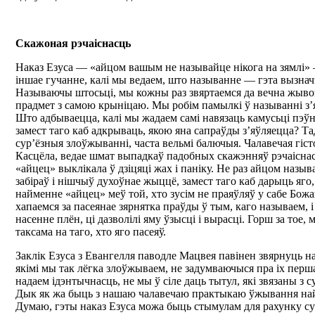
Скажоная рэчаіснасць
Наказ Езуса — «айцом вашым не называйце нікога на зямлі»
іншае гучанне, калі мы ведаем, што называнне — гэта вызнач
Называючы штосьці, мы кожны раз звяртаемся да вечна жыво
прадмет з самою крыніцаю. Мы робім памылкі ў называнні з’я
Што адбываецца, калі мы жадаем самі навязаць камусьці пэў
замест таго каб адкрываць, якою яна сапраўды з’яўляецца? Т
сур’ёзныя злоўжыванні, часта вельмі балючыя. Чалавечая гісто
Касцёла, ведае шмат выпадкаў падобных скажэнняў рэчаіснасц
«айцец» выклікала ў дзіцяці жах і паніку. Не раз айцом называ
забіраў і нішчыў духоўнае жыццё, замест таго каб дарыць яго
найменне «айцец» меў той, хто зусім не праяўляў у сабе Бож
хапаемся за пасеянае зярнятка праўды ў тым, каго называем, і 
насенне плён, ці дазволілі яму ўзысці і вырасці. Горш за тое,
таксама на таго, хто яго пасеяў.
Заклік Езуса з Евангелля паводле Мацвея павінен звярнуць н
якімі мы так лёгка злоўжываем, не задумваючыся пра іх пер
надаем ідэнтычнасць, не мы ў сіле даць тытул, які звязаны з 
Дык як жа быць з нашаю чалавечаю практыкаю ўжывання на
Думаю, гэты наказ Езуса можа быць стымулам для рахунку с