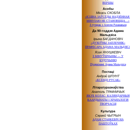
ВЕРШЫ
Асобы
Міхась СКОБЛА
«ІСЦІНА ЗАЎСЁДЫ НАДЗЁННАЯ 
МІНУЛАЮ НЕ СТАНОВІЦЦА…»
З гутарак з Алесем Разанавым
Да 90-годдзя Адама
Мальдзіса
Ірына БАГДАНОВІЧ
«ДУХОЎНЫ ЗАПЛЕЧНІК»
ПРАФЕСАРА АДАМА МАЛЬДЗІС
Язэп ЯНУШКЕВІЧ
З МІНУЎШЧЫНЫ — У
БУДУЧЫНЮ
Пуцявінамі Адама Мальдзіса
Постаці
Андрэй ШПУНТ
«КСЁНДЗ РУСАК»
Літаратуразнаўства
Анатоль ТРАФІМЧЫК
ЯКУБ КОЛАС: КАЛЯНДАРНЫЯ
КААРДЫНАТЫ І ХРАНАЛОГІЯ
ТВОРЧАСЦІ
Культура
Сяргей ЧЫГРЫН
АДАМ СТАНКЕВІЧ НА
ПАШТОЎКАХ