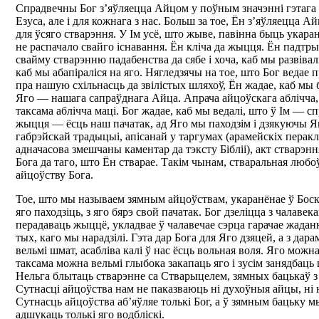
Спрадвечны Бог з’яўляецца Айцом у поўным значэнні гэтага с
Езуса, але і для кожнага з нас. Больш за тое, Ён з’яўляецца Ай
для ўсяго стварэння. У Ім усё, што жыве, павінна быць укар
не распачало свайго існавання. Ён кліча да жыцця. Ён падтр
свайму стварэнню падабенства да сябе і хоча, каб мы развівал
каб мы абапіраліся на яго. Нягледзячы на тое, што Бог ведае 
пра нашую схільнасць да звілістых шляхоў, Ён жадае, каб мы
Яго — нашага сапраўднага Айца. Апрача айцоўскага аблічча,
таксама аблічча маці. Бог жадае, каб мы ведалі, што ў Ім —
жыцця — ёсць наш пачатак, ад Яго мы паходзім і дзякуючы Я
габрэйскай традыцыі, апісанай у таргумах (арамейскіх перакла
адначасова змешчаны каментар да тэксту Бібліі), акт стварэн
Бога да таго, што Ён стварае. Такім чынам, стваральная любо
айцоўству Бога.
Тое, што мы называем зямным айцоўствам, укаранёнае ў Боск
яго паходзіць, з яго бярэ свой пачатак. Бог дзеліцца з чалав
перадаваць жыццё, укладвае ў чалавечае сэрца гарачае жадан
тых, каго мы нарадзілі. Гэта дар Бога для Яго дзяцей, а з да
вельмі шмат, асабліва калі ў нас ёсць вольная воля. Яго можна
таксама можна вельмі глыбока закапаць яго і зусім занядбаць 
Нельга блытаць стварэнне са Стварыцелем, зямных бaцькаў 
Сутнасці айцоўства нам не паказваюць ні духоўныя айцы, ні
Сутнасць айцоўства аб’яўляе толькі Бог, а ў зямным бацьку 
адшукаць толькі яго водбліскі.