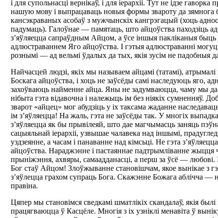
і для супольнасці вернікаў, і для іерархіі. Тут не ідзе гаворка 
нашую мову і выпрацаваць новыя формы звароту да зямнога б
кансэкраваных асобаў з мужчынскіх кангрэгацый (хоць аднос
падумаць). Галоўнае — памятаць, што айцоўства паходзіць ад 
з’яўляецца сапраўдным Айцом, а ўсе іншыя пакліканыя быць 
адлюстраваннем Яго айцоўства. І гэтыя адлюстраванні могуц
рознымі — ад вельмі ўдалых да тых, якія зусім не падобныя да
Найчасцей людзі, якіх мы называем айцамі (татамі), атрымалі
Боскага айцоўства, і хоць не заўсёды самі наследуюць яго, ад
захоўваюць найменне айца. Яны не задумваюцца, чаму мы да і
нібыта гэта відавочна і належыць ім без ніякіх сумненняў. Доб
зварот «айцец» мог абудзіць у іх таксама жаданне наследавац
ім з’яўляецца! На жаль, гэта не заўсёды так. У многіх выпадк
з’яўляецца як бы прывілеяй, што дае магчымасць заняць пэўн
сацыяльнай іерархіі, узвышае чалавека над іншымі, прадуглед
уздзеянне, а часам і панаванне над кімсьці. Не гэта з’яўляец
айцоўства. Нараджэнне і пастаяннае падтрымліванне жыцця 
прыніжэння, ахвяры, самаадданасці, а перш за ўсё — любові.
Бог стаў Айцом! Злоўжыванне становішчам, якое вынікае з г
з’яўлецца грахом супраць Бога. Скажэнне Божага аблічча — не
правіна.
Цяпер мы становімся сведкамі шматлікіх скандалаў, якія былі і
працягваюцца ў Касцёле. Многія з іх узніклі менавіта ў вын