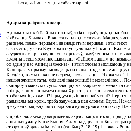
Бога, які мы самі для сябе стварылі.
Адкрываць ідэнтычнасць
Адным з такіх біблійных тэкстаў, якія патрабуюць ад нас боль
Ў
з’яўляецца ўрывак з Евангелля паводле святога Мацвея, зме
раздзеле, паміж першым і дванаццатым вершамі. Гэты тэкст 
фрагмента, у якім Езус крытыкуе вучоных у Пісанні. Калі мы
асуджэннем крывадушнасці фарысеяў, выяўленнем іх памылак 
дзявяты верш можа нас шакаваць: «І айцом вашым не называйц
бо адзін у вас Айцец Нябесны». Гэтыя словы выклікаюць у на
Калі праз іх прызму паглядзець на наша штодзённае жыццё, 
Касцёла, то мы нават не ведаем, што сказаць… Як жа так?.. П
нашыя зямныя таты, якія далі нам жыццё і выхавалі нас… Па-
святароў з манаскіх супольнасцяў мы звяртаемся менавіта с
Ф.
рабіць, калі мы прымем словы Хрыста, запісаныя евангеліст
трэба змяніць звычкі? Прыдумаць іншыя найменні? Перш чым 
радыкальныя крокі, трэба задумацца над словамі Езуса. Нема
зразумець, вырваўшы з шырокага культурнага кантэксту. Пачн
Спробы чалавека даваць імёны, акрэсліваць штосьці пры дап
апісаныя ўжо ў Кнізе Быцця. Адам па даручэнні Бога стараец
стварэнняў, даючы ім імёны (гл. Быц 2, 18–19). На жаль, ён н