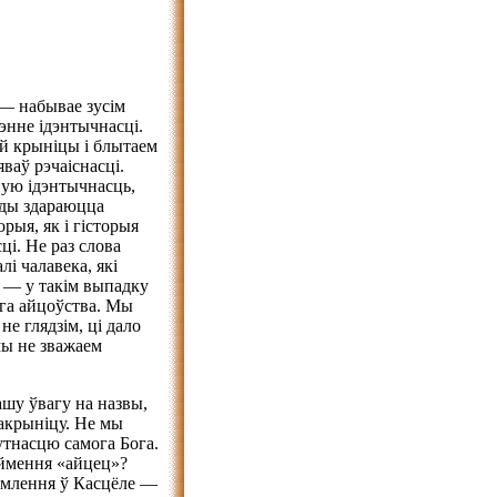
 — набывае зусім
энне ідэнтычнасці.
й крыніцы і блытаем
ваў рэчаіснасці.
ную ідэнтычнасць,
ады здараюцца
рыя, як і гісторыя
і. Не раз слова
лі чалавека, які
, — у такім выпадку
ага айцоўства. Мы
не глядзім, ці дало
 мы не зважаем
ашу ўвагу на назвы,
шакрыніцу. Не мы
сутнасцю самога Бога.
ймення «айцец»?
умлення ў Касцёле —