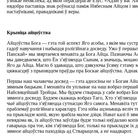
узнікае небяспека, ад якой перасцерагае Езус: «Адзін у вас А
нядобра паставіць знак роўнасці паміж Нябесным Айцом і зя
настаўнікамі, праваднікамі ў веры.
Крыніца айцоўства
Айцоўства Бога — гэта той аспект Яго асобы, з якім мы сустр
гадоў навучання і набыцця рэлігійнага досведу. Ужо ў перш
Панскай» мы звяртаемся менавіта да Бога Айца. Пазнаючы А
мы даведваемся, што Ён з’яўляецца Сынам, а значыць, моцаю 
Яго да Айца. Магло б здавацца, што дзякуючы ўсяму гэтаму 
цяжкасцяў з прыняццем праўды пра Боскае айцоўства. Адна
Першы наш чалавечы досвед — гэта адносіны не з Богам Айц
зямным бацькам. І менавіта ён уплывае на наш вобраз перша
Найсвяцейшай Тройцы. Мы будзем ствараць у сабе вобраз Бог
зямнога досведу. Будзем скажаць вобраз Таго, Хто з’яўляецц
чыё айцоўства з’яўляецца сутнасцю Яго самога. Менавіта тут
праблемаў рэлігійнага характару. Гэта нібы ацэньваць веліч т
на прыкладзе копіі, якую зрабіла малое дзіця. Нават калі б зя
невядома як, іх айцоўства заўсёды будзе толькі няўдалаю ко
гаварыць пра тое, кім з’яўляецца Бог, толькі на прыкладзе іх д
зямное айцоўства паходзіць ад Стварыцеля, а не наадварот.