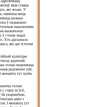
 адрозніваць
ёлаў, якія стаяць
аго, які жыве
. У
ам, павінны мець
ніваць розных
века ў называнні
наступным пакаленням.
ым вызначэнні
у ў гэтым людзі
го, Хто дасканала
га, які дае істотам
блійнай культуры
насці дадзенай
ожа толькі выконваць
йным разуменні той,
І менавіта тут трэба
ываючы толькі
і, горш за ўсё,
ў Ім укаранёнае,
блытаць адно з
ля. І менавіта тут