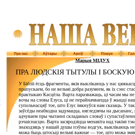
Пра нас
Аўтары
Архіў
Пошук
Гал
Марыя МІДУХ
ПРА ЛЮДСКІЯ ТЫТУЛЫ І БОСКУЮ
У Бібліі ёсць фрагменты, якія выклікаюць у нас цяжкасці
прапускаем, бо не вельмі добра разумеем, як іх сэнс ста
практыкаю Касцёла. Варта паразважаць, ці часам мы н
вочы на словы Езуса, ці не перайначваецца ў жыцці н
-
А
супольнасцяў тое, што Езус імкнуўся нам сказаць. У та
заўсёды неабходна задумацца, нягледзячы на дысананс, 
адчуваем пры чытанні складаных словаў і супастаўленні
рэчаіснасцю. Варта засяродзіцца менавіта над такімі тэкс
знаходзяць у нашай душы пэўны водгук, выклікаюць не
можа быць штосьці вельмі важнае — тое, што можа змян