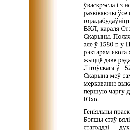
ўваскрэсла і з 
развіваючы ўсе 
горадабудаўніцтв
ВКЛ, караля Стэ
Скарыны. Полач
але ў 1580 г. у 
рэктарам якога 
жыццё дзве рэда
Літоўскага ў 15
Скарына меў са
меркаванне выка
першую чаргу д
Юхо.
Геніяльны праек
Богшы стаў вялі
стагоддзі — дух