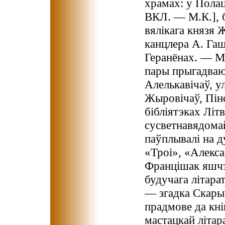
храмах: у Полац
ВКЛ. — М.К.], б
вялікага князя 
канцлера А. Гаш
Геранёнах. — М.
пары прыгадваю
Алелькавічаў, у
Жыровічаў, Пінск
бібліятэках Літ
сусветнавядомай
паўплывалі на д
«Троі», «Алекс
Францішак яшчэ 
будучага літара
— згадка Скары
прадмове да кніг
мастацкай літар