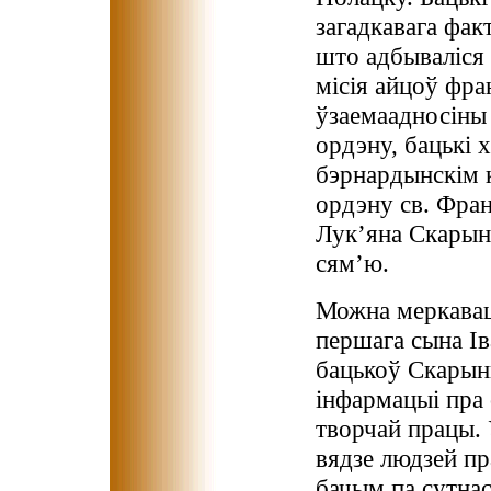
загадкавага фак
што адбываліся 
місія айцоў фр
ўзаемаадносіны 
ордэну, бацькі 
бэрнардынскім к
ордэну св. Фран
Лук’яна Скарыны
сям’ю.
Можна меркавац
першага сына Ів
бацькоў Скарын
інфармацыі пра
творчай працы. 
вядзе людзей пр
бачым па сутнас