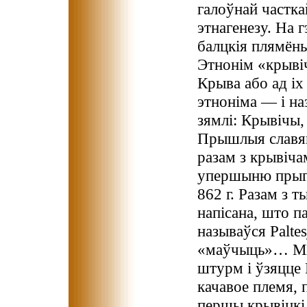
галоўнай частк
этнагенезу. На 
балцкія плямёны:
Этнонім «крыві
Крыва або ад і
этноніма — і на
зямлі: Крывічы
Прышлыя славян
разам з крывіча
упершыню прыга
862 г. Разам з
напісана, што п
называўся Palte
«маўчыць»… Між
штурм і ўзяцце 
качавое племя, 
першы крывіцкі 