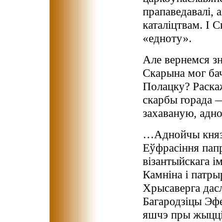
прапаведавалі, а
каталіцтвам. І 
«едноту».
Але вернемся з
Скарына мог бач
Полацку? Раска
скарбы горада —
захаваную, ад
…Аднойчы княз
Еўфрасіння папр
візантыйскага і
Камніна і патр
Хрысаверга дасл
Багародзіцы Эфе
яшчэ пры жыцц