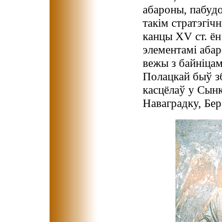
абароны, пабуд
такім стратэгіч
канцы XV ст. ён
элементамі абар
вежы з байніцам
Полацкай быў зб
касцёлаў у Сынк
Наваградку, Бер