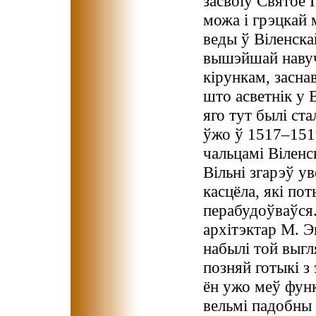
засвоіў Святое 
можа і грэцкай 
веды ў Віленска
вышэйшай навуч
кірункам, засна
што асветнік у 
яго тут былі ста
ўжо ў 1517–1519
чальцамі Віленск
Вільні згарэў у
касцёла, які по
перабудоўваўся.
архітэктар М. Эн
набылі той выгл
позняй готыкі з
ён ужо меў функ
вельмі падобны 