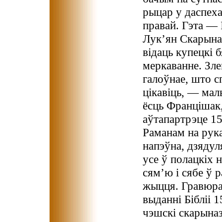
рыцар у даспеха
правай. Гэта — І
Лук’ян Скарына
відаць купецкі 
меркаванне. Зле
галоўнае, што сп
цікавіць, — мал
ёсць Францішак
аўтапартрэце 15
Раманам на рук
напэўна, дзяду
усе ў полацкіх 
сям’ю і сябе ў 
жыцця. Гравюра
выданні Бібліі 
чэшскі скарыназ