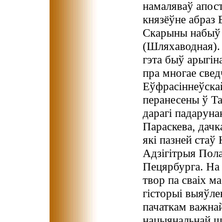
намаляваў апост
князёўне абраз 
Скарыны набыў 
(Шляхаводная). 
гэта быў арыгіна
пра многае свед
Еўфрасіннеўскай
перанесены ў Т
дарагі падаруна
Параскева, дачк
які пазней стаў
Адзігітрыя Пола
Пецярбурга. На 
твор па сваіх м
гісторыі выяўле
пачаткам важнай
нацыянальнай шк