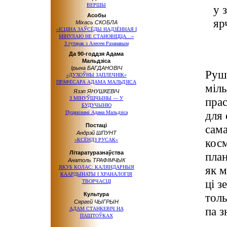
ВЕРШЫ
у 
Асобы
яр
Міхась СКОБЛА
«ІСЦІНА ЗАЎСЁДЫ НАДЗЁННАЯ І
МІНУЛАЮ НЕ СТАНОВІЦЦА…»
З гутарак з Алесем Разанавым
Да 90-годдзя Адама
Мальдзіса
Ірына БАГДАНОВІЧ
Руш
«ДУХОЎНЫ ЗАПЛЕЧНІК»
ПРАФЕСАРА АДАМА МАЛЬДЗІСА
міл
Язэп ЯНУШКЕВІЧ
З МІНУЎШЧЫНЫ — У
прас
БУДУЧЫНЮ
для 
Пуцявінамі Адама Мальдзіса
Постаці
сама
Андрэй ШПУНТ
косм
«КСЁНДЗ РУСАК»
Літаратуразнаўства
план
Анатоль ТРАФІМЧЫК
як м
ЯКУБ КОЛАС: КАЛЯНДАРНЫЯ
КААРДЫНАТЫ І ХРАНАЛОГІЯ
ці з
ТВОРЧАСЦІ
Культура
толь
Сяргей ЧЫГРЫН
па з
АДАМ СТАНКЕВІЧ НА
ПАШТОЎКАХ