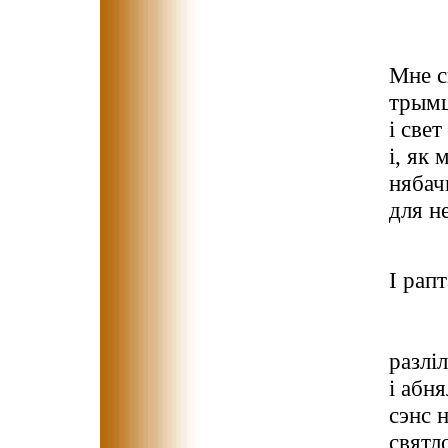
Мне с
трымц
і свет
і, як
нябач
для н
ня
І рап
зат
на
разлі
і абня
сэнс н
святл