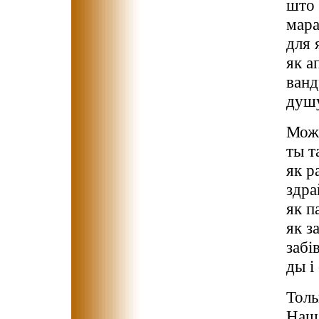
што 
мара
для 
як а
ванд
душу
Можа
ты т
як р
здра
як п
як з
забі
ды і
Толь
Наш 