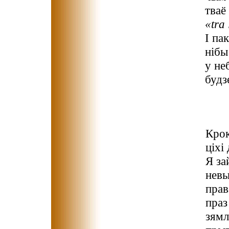
тваё
«tra
І па
нібы
у не
будз
Крок
ціхі
Я з
невы
прав
праз
зямл