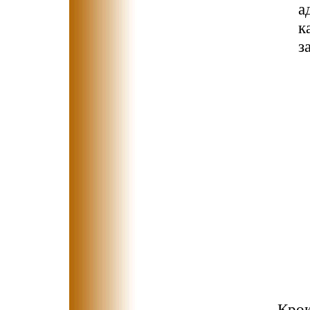
а
к
з
Крок