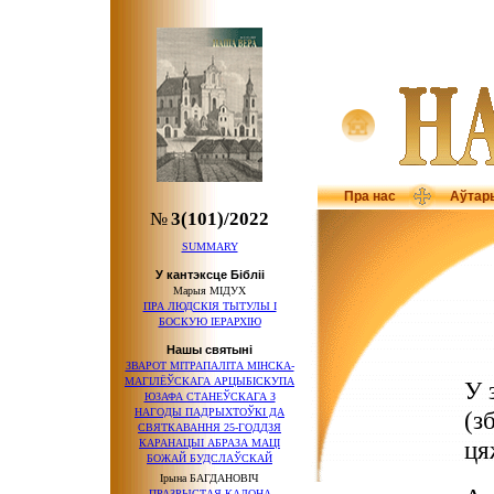
Пра нас
Аўтар
№
3(101)/2022
SUMMARY
У кантэксце Бібліі
Марыя МІДУХ
ПРА ЛЮДСКІЯ ТЫТУЛЫ І
БОСКУЮ ІЕРАРХІЮ
Нашы святыні
ЗВАРОТ МІТРАПАЛІТА МІНСКА-
МАГІЛЁЎСКАГА АРЦЫБІСКУПА
У 
ЮЗАФА СТАНЕЎСКАГА З
НАГОДЫ ПАДРЫХТОЎКІ ДА
(з
СВЯТКАВАННЯ 25-ГОДДЗЯ
ця
КАРАНАЦЫІ АБРАЗА МАЦІ
БОЖАЙ БУДСЛАЎСКАЙ
Ірына БАГДАНОВІЧ
ПРАЗРЫСТАЯ КАЛОНА