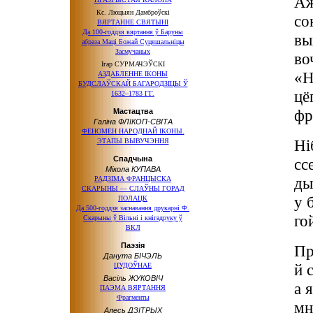
Аж
Кс. Люцыян Дамброўскі
со
ВЯРТАННЕ СВЯТЫНІ
Да 100-годдзя вяртання ў Баруны
вы
абраза Маці Божай Суцяшальніцы
Засмучаных
во
Ігар СУРМАЧЭЎСКІ
«Н
АЗДАБЛЕННЕ ІКОНЫ
БУДСЛАЎСКАЙ БАГАРОДЗІЦЫ Ў
цё
1632–1783 ГГ.
фр
Мастацтва
Галіна ФЛІКОП-СВІТА
ФЕНОМЕН НАРОДНАЙ ІКОНЫ.
Ні
ЭТАПЫ ВЫВУЧЭННЯ
Спадчына
сс
Мікола КУПАВА
ды
РАДЗІМА ФРАНЦЫСКА
СКАРЫНЫ — СЛАЎНЫ ГОРАД
у 
ПОЛАЦК
Да 500-годдзя заснавання друкарні Ф.
го
Скарыны ў Вільні і кнігадруку ў
ВКЛ
Паэзія
Пр
Данута БІЧЭЛЬ
й 
ЦУДОЎНАЕ
Васіль ЖУКОВІЧ
а 
ПАЭМА ВЯРТАННЯ
Фрагменты
мн
Алесь ДЗІТРЫХ