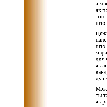
а мі
як п
той 
што 
Цяжк
пане
што 
мара
для 
як а
ванд
душу
Можа
ты т
як р