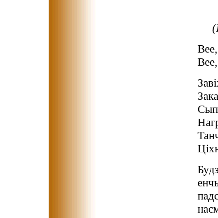
(
Вее,
Вее,
Заві
Зака
Сыпл
Нагр
Тан
Ціхн
Будз
енчы
падс
нас