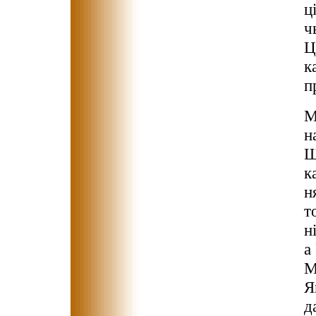
ц
ч
Ц
к
п
М
н
Ш
к
н
т
н
а
М
Я
д