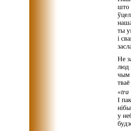
што 
ўцел
наша
ты у
і св
засл
Не з
люд 
чым
тваё
«tra
І па
нібы
у не
будз