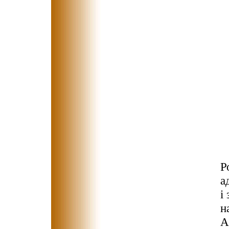
Р
а
і
н
А