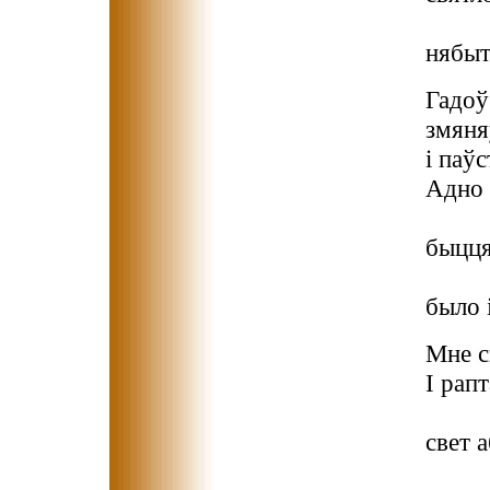
св
нябыт 
Гадоў
змяня
і паўс
Адно 
с
быцця
ш
было і
Мне с
І рап
за
свет а