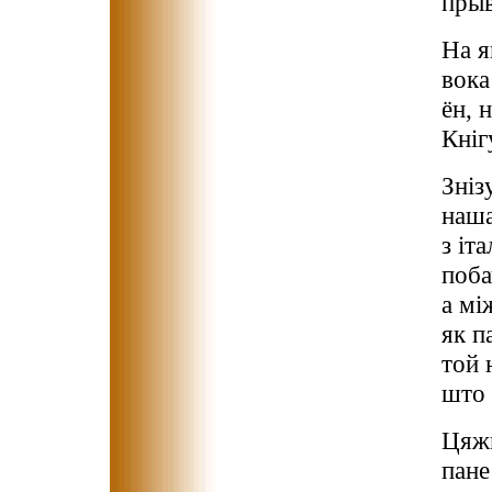
прыв
На я
вока
ён, 
Кніг
Зніз
наш
з іт
поба
а мі
як п
той 
што 
Цяжк
пане