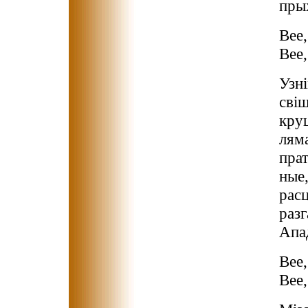
прых
Вее,
Вее,
Узні
свіш
круц
ляма
прат
ные,
рас
разг
Апад
Вее,
Вее,