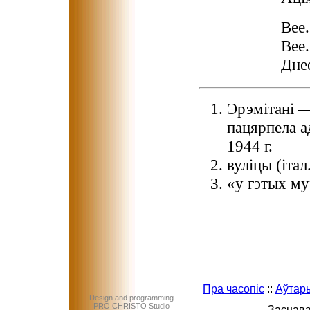
Вее.
Вее.
Дне
Эрэмітані —
пацярпела а
1944 г.
вуліцы (італ.
«у гэтых мур
Пра часопіс
::
Аўтар
Design and programming
PRO CHRISTO Studio
Заснава