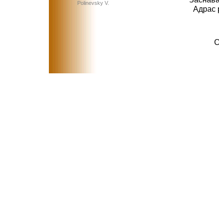
Polinevsky V.
Адрас 
C