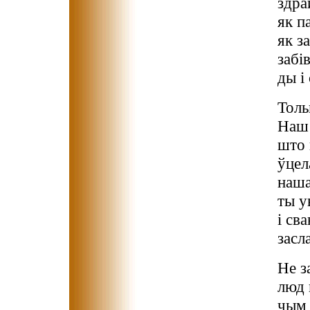
здра
як п
як з
забі
ды і
Толь
Наш 
што 
ўцел
наша
ты у
і св
засл
Не з
люд 
чым