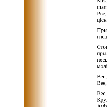
Міза
шапа
Рве,
цісн
Прыб
гнец
Стог
прыл
песц
молі
Вее,
Вее,
Вее,
Круж
Аціх