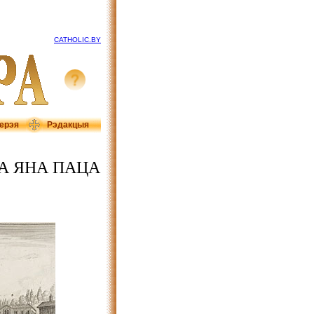
CATHOLIC.BY
ерэя
Рэдакцыя
А ЯНА ПАЦА