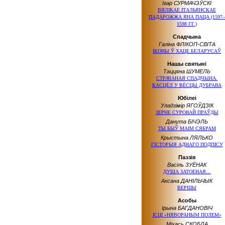
Ігар СУРМАЧЭЎСКІ
ВЯЛІКАЕ ІТАЛЬЯНСКАЕ
ПАДАРОЖЖА ЯНА ПАЦА (1597–
1598 ГГ.)
Спадчына
Галіна ФЛІКОП-СВІТА
ІКОНЫ Ў ХАЦЕ БЕЛАРУСАЎ
Нашы святыні
Таццяна ШУМЕЛЬ
СТРАЧАНАЯ СПАДЧЫНА.
КАСЦЁЛ У ВЁСЦЫ ДУБРАВА
Юбілеі
Уладзімір ЯГОЎДЗІК
ЗЕРНЕ СУРОВАЙ ПРАЎДЫ
Данута БІЧЭЛЬ
ТЫ БЫЎ МАІМ СЯБРАМ
Крыстына ЛЯЛЬКО
ГІСТОРЫЯ АДНАГО ПОДПІСУ
Паэзія
Васіль ЗУЁНАК
ДУША ЗАТОЕНАЯ…
Аксана ДАНІЛЬЧЫК
ВЕРШЫ
Асобы
Ірына БАГДАНОВІЧ
ІСЦІ «НЯВОРАНЫМ ПОЛЕМ»
Міхась СКОБЛА