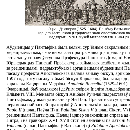
Эцьен Дзюперак (1525–1604). Прыём у Ватыкан
герцага Тасканскага (Герцагская зала Апостальскага па
Медзярыт. 1570 г. Музей Метраполітэн. Нью-Ёрк.
Аўдыенцыя ў Пантыфіка была вельмі сур’ёзным сакральным
мерапрыемствам, якое вымагала прытрымлівацца правілаў і п
гэты час у справу ўступала Прэфектура Папскага Дома, ці
Pon
Юрысдыкцыя Папскай Прэфектуры займалася асабістым жыц
за рэзідэнцыямі, падрыхтоўкаю і арганізацыяй аўдыенцый П
пасаду прэфекта Апостальскага палаца займаў біскуп, арцыбі
1597 года гэту пасаду займаў біскуп Каркасона, былы дарадц
каралевы Кацярыны Медзічы,
Annibale Ruccellai
(1529–1601). 
Фларэнцыі, быў земляком і даўнім сябрам Іпаліта Альдабранд
Клімэнта VIII. Менавіта біскуп Анібале Ручэлаі падрыхтава
Пантыфікам, у якой удзельнічаў Ян Пац. Прыватныя сустрэчы
перамовы найчасцей праходзілі ў Апостальскім палацы, вяд
Paolo II
(палац Паўла ІІ) ці
Palatium Sixtus V
(палац Сікста V)
рэзідэнцыяй Пантыфіка. Палац і цяпер знаходзіцца справа ад 
Пятра, і на гравюрах XVI–XVII стст. ён азначаны па-латыні
P
Vaticano
(палац Пантыфіка ў Ватыкане) ці
Рalatium Apostolicu