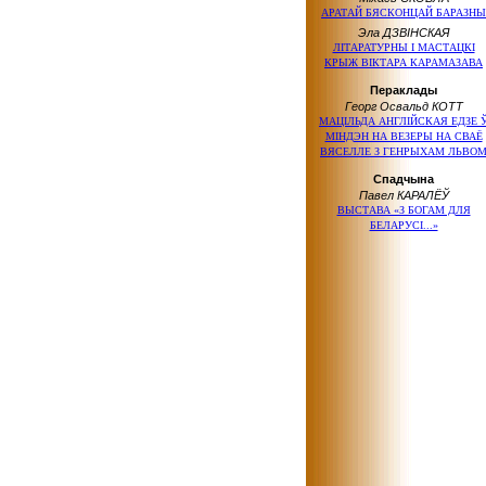
АРАТАЙ БЯСКОНЦАЙ БАРАЗНЫ
Эла ДЗВІНСКАЯ
ЛІТАРАТУРНЫ І МАСТАЦКІ
КРЫЖ ВІКТАРА КАРАМАЗАВА
Пераклады
Георг Освальд КОТТ
МАЦІЛЬДА АНГЛІЙСКАЯ ЕДЗЕ 
МІНДЭН НА ВЕЗЕРЫ НА СВАЁ
ВЯСЕЛЛЕ З ГЕНРЫХАМ ЛЬВО
Спадчына
Павел КАРАЛЁЎ
ВЫСТАВА «З БОГАМ ДЛЯ
БЕЛАРУСІ...»