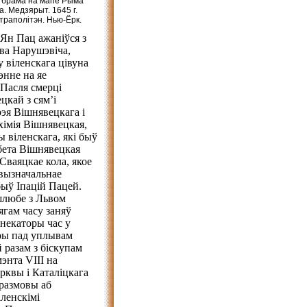
 брама на мапе Рыма
а. Медзярыт. 1645 г.
раполітэн. Нью-Ёрк.
 Ян Пац ажаніўся з
ава Нарушэвіча,
у віленскага цівуна
энне на яе
 Пасля смерці
цкай з сям’і
рэя Вішнявецкага і
ўхімія Вішнявецкая,
 віленскага, які быў
жбета Вішнявецкая
Сваяцкае кола, якое
авызначальнае
ыў Іпацій Пацей.
шлюбе з Львом
ягам часу заняў
 некаторы час у
еры пад уплывам
й разам з біскупам
энта VIII на
рквы і Каталіцкага
 размовы аб
іленскімі