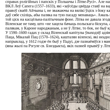
справах рэлігійных і папскіх у Польшчы і Літве-Русі». Але н
ВКЛ Леў Сапега (1557–1633), які «заўсёды цвёрда стаяў на в
правоў сваёй Айчыны і, не зважаючы на вялікі ўціск з боку кар
даў сябе схіліць, абы паляка на тую пасаду менаваць». Амаль
той ціск на касцёльна-палітычным фоне. Літва не давала згод
Віленскае не таму, што «не хацела бачыць польскага біскупа, 
палякам, у Кароне народжаным, а не ў Літве, то бок, не быў к
У 1590–1600 гадах у склад Віленскай капітулы ўваходзіў адзін
Паца, Мікалай Пац (1570–1624), кашталян віленскі, які неадно
напрыклад, у 1612 годзе ён быў у Падуі, дзе пазнаёміўся з ма
(яны жылі па Рэгуле св. Бэнэдыкта), якіх пазней прывёў у Літв