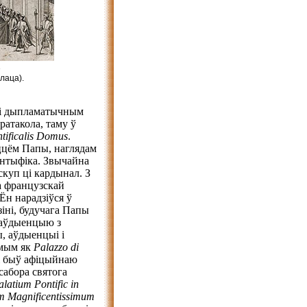
е
лаца).
 і дыпламатычным
ратакола, таму ў
tificalis Domus
.
цём Папы, наглядам
антыфіка. Звычайна
скуп ці кардынал. З
а французскай
Ён нарадзіўся ў
зіні, будучага Папы
ў аўдыенцыю з
, аўдыенцыі і
омым як
Palazzo di
 і быў афіцыйнаю
сабора святога
alatium Pontific in
m Мagnificentissimum