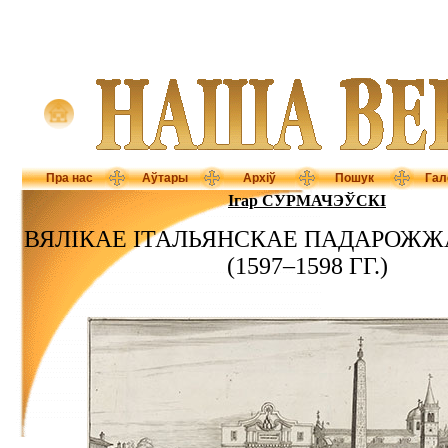
Пра нас
Аўтары
Архіў
Пошук
Гал
Ігар СУРМАЧЭЎСКІ
ВЯЛІКАЕ ІТАЛЬЯНСКАЕ ПАДАРОЖЖ
(1597–1598 ГГ.)