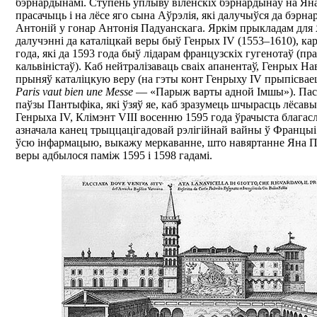
бэрнардынамі. Ступень уплыву віленскіх бэрнардынаў на Ян
прасачыць і на лёсе яго сына Аўрэлія, які далучыўся да бэрна
Антоній у гонар Антонія Падуанскага. Яркім прыкладам для
далучэнні да каталіцкай веры быў Генрых IV (1553–1610), ка
года, які да 1593 года быў лідарам французскіх гугенотаў (пр
кальвіністаў). Каб нейтралізаваць сваіх апанентаў, Генрых Нав
прыняў каталіцкую веру (на гэты конт Генрыху IV прыпісвае
Paris vaut bien une Messe
— «Парыж варты адной Імшы»). Пас
паўзы Пантыфіка, які ўзяў яе, каб зразумець шчырасць лёсав
Генрыха IV, Клімэнт VIII восенню 1595 года ўрачыста благасл
азначала канец трыццацігадовай рэлігійнай вайны ў Францы
ўсю інфармацыю, выкажу меркаванне, што навяртанне Яна Па
веры адбылося паміж 1595 і 1598 гадамі.