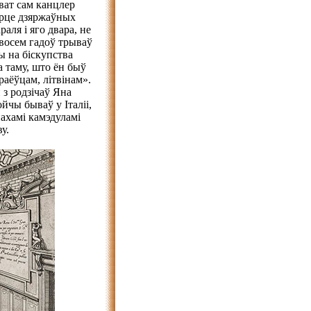
ават сам канцлер
арце дзяржаўных
аля і яго двара, не
 восем гадоў трываў
ы на біскупства
а таму, што ён быў
раёўцам, літвінам».
 з родзічаў Яна
йчы бываў у Італіі,
нахамі камэдуламі
у.