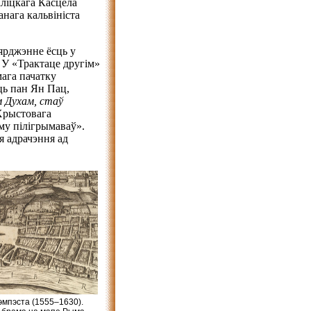
аліцкага Касцёла
нага кальвініста
ярджэнне ёсць у
 У «Трактаце другім»
ага пачатку
ць пан Ян Пац,
м Духам, стаў
Хрыстовага
у пілігрымаваў».
я адрачэння ад
эмпэста (1555–1630).