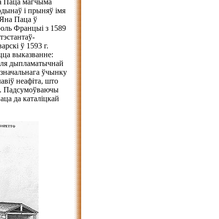
а Паца магчыма
рдынаў і прыняў імя
 Яна Паца ў
роль Францыі з 1589
атэстантаў-
арскі ў 1593 г.
цца выказванне:
ля дыпламатычнай
ызначальнага ўчынку
авіў неафіта, што
і. Падсумоўваючы
ца да каталіцкай