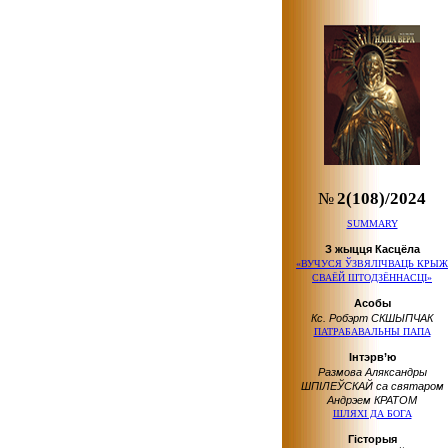
№
2(108)/2024
SUMMARY
З жыцця Касцёла
«ВУЧУСЯ ЎЗВЯЛІЧВАЦЬ КРЫЖ
СВАЁЙ ШТОДЗЁННАСЦІ»
Асобы
Кс. Робэрт СКШЫПЧАК
ПАТРАБАВАЛЬНЫ ПАПА
Інтэрв’ю
Размова Аляксандры
ШПІЛЕЎСКАЙ са святаром
Андрэем КРАТОМ
ШЛЯХІ ДА БОГА
Гісторыя