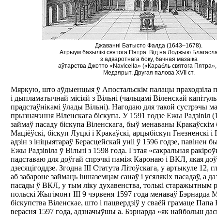
Джаванні Батысто Фалда (1643–1678).
Атрыум базылікі святога Пятра. Від на Лоджыю Благасл
з адваротнага боку, бачная мазаіка
аўтарства Джотто «Navicella» («Карабль святога Пятра», 1
Медзярыт. Другая палова XVII ст.
Мяркую, што аўдыенцыя ў Апостальскім палацы праходзіла п
і дыпламатычнай місіяй з Вільні (чальцамі Віленскай капітулы
прадстаўнікамі ўлады Вільні). Нагодаю для такой сустрэчы м
прызначэння Віленскага біскупа. У 1591 годзе Ежы Радзівіл (1
займаў пасаду біскупа Віленскага, быў менаваны Кракаўскім 
Маціёўскі, біскуп Луцкі і Кракаўскі, арцыбіскуп Гнезненскі
адзін з ініцыятараў Берасцейскай уніі ў 1596 годзе, павінен 
Ежы Радзівіла ў Вільні з 1598 года. Гэтая «сакральная ракіроў
падставаю для доўгай спрэчкі паміж Каронаю і ВКЛ, якая до
дзесяцігоддзе. Згодна ІІІ Статута Літоўскага, у артыкуле 12, 
аб забароне займаць іншаземцам санаў і усялякіх пасадаў, а д
пасады ў ВКЛ, у тым ліку духавенства, толькі старажытным
польскі Жыгімонт ІІІ 9 чэрвеня 1597 года менаваў Бэрнарда 
біскупства Віленскае, што і пацвердзіў у сваёй грамаце Папа 
верасня 1597 года, адзначыўшы а. Бэрнарда «як найбольш дас