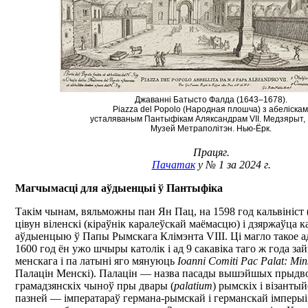
Джаванні Батысто Фалда (1643–1678).
Piazza del Popolo (Народная плошча) з абеліскам
усталяваным Пантыфікам Аляксандрам VII. Медзярыт, 1
Музей Метраполітэн. Нью-Ёрк.
Працяг.
Пачатак
у № 1 за 2024 г.
Магчымасці для аўдыенцыі ў Пантыфіка
Такім чынам, вяльможны пан Ян Пац, на 1598 год кальвініст (?
цівун віленскі (кіраўнік каралеўскай маёмасцю) і дзяржаўца к
аўдыенцыю ў Папы Рымскага Клімэнта VIII. Ці магло такое а
1600 год ён ужо шчыры католік і ад 9 сакавіка таго ж года з
менскага і па латыні яго мянуюць
Ioanni Comiti Pас Palat: Min
Палацін Менскі). Палацін — назва пасады вышэйшых прыдво
грамадзянскіх чыноў пры двары (
palatium
) рымскіх і візантый
пазней — імператараў германа-рымскай і германскай імперыі