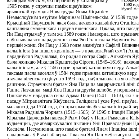
ваяводам менскім, які перайшоў у каталіцызм у
Народная
1593 год
1595 годзе, у спрэчцы паміж кіраўніком
Музей Мет
арыянскай грамады Навагрудка Янам Ліцыніем
Немыслоўскім з езуітам Марцінам Шмігельскім. У 1589 годзе
Крысцінай Нарушэвіч, якая была дачкою кальвініста Станісл
кашталяна смаленскага і цівуна віленскага. Цікава, што пасад
Ян Пац атрымаў у тым жа 1589 годзе і імаверна, што прызнач
паўплывала яго парадненне з сям’ёю Станіслава Нарушэвіча.
першай жонкі Ян Пац у 1593 годзе ажаніўся з Сафіяй Вішняве
кальвініста (па іншых крыніцах — з праваслаўнай сям’і) Анд
парадніўся з Радзівіламі, бо родная сястра Сафіі, Альжбета Я
была жонкаю Мікалая Крыштафа Сіроткі (1549–1616), ваяводы
кальвіністам, але ў 1566 годзе прыняў каталіцкую веру. Аль
таксама пасля вяселля ў 1584 годзе прыняла каталіцкую веру. 
атачала віленскага цівуна з 1593 года, паўплывала на яго лёс
рашэнне. Страечным братам Яна Паца па мацярынскай лініі б
Ганна Лазчанка, маці Яна Паца па другім шлюбе, у першым 
Цішковічам нарадзіла сына Адама Пацея (1541—1613), які з ц
пасаду Мітрапалітага Кіеўскага, Галіцкага і усяе Русі, праўда,
маладосці, да 1574 года, ён прытрымліваўся кальвінісцкай в
Мікалая Радзівіла Чорнага (1515–1565). У 1595 г. Іпацій Паце
Кірылам Царлецкім наведаў Рым і быў у Папы Рымскага Клім
аўдыенцыі, дзе абмяркоўваліся пытанні Уніі Праваслаўнай Ца
Касцёла. Несумненна, што паміж братамі Янам і Іпаціем ішлі
падарожжы ў Рым і аб веры. Таксама Ян Пац меў стасункі з в