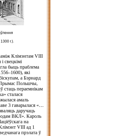
аўлення
300 г.).
аміж Клімэнтам VIII
 і свецкімі
агла быць праблема
556–1600), які
біскупам, а Бэрнард
 і Прымас Польшчы,
быў стаць пераемнікам
ка» сталася
ўжылася амаль
главе 3 гаварылася «…
азваляць даручаць
 родам ВКЛ». Кароль
Маціёўскага на
Клімэнт VIII ад 1
ведчанага прэлата ў