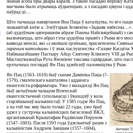
знаная асоба пры двары караля. З такою пасадаю верніку Кат
магчыма было атрымаць аўдыенцыю, а з пасадаю цівуна і адда
наўрад ці…
Што тычыцца навяртання Яна Паца ў каталіцтва, то яго пацв
знакамітай кнізе а. Элеўтэрыя Зеляевіча «Задыяк нябесны…».
(аб цудоўным цяперашнім абразе Панны Найсвяцейшай) з сам
Ў
вызначаецца, што абраз гэты цудоўны прывёз з Рыма яго мос
М
ваявода менскі, які
«з вялікага ерэтыка, прасветлены Святы
гарачым католікам»
і ў знак паслушэнства «Галаве Касцёла 
Найвышэйшаму Пастыру Айцу Святому Клімэнту VIII да Рым
Мастацтвазнаўца Рута Яноніене таксама сцвярджае, што пасл
ерэтычных поглядаў Ян Пац здзейсніў паломніцтва ў Рым.
Ян Пац (1563–1610) быў сынам Дамініка Паца (?–
1579), смаленскага кашталяна і адданага
евангеліста-рэфарматара. Ужо з маладосці Ян Пац
быў актыўным чальцом Віленскай
евангелістычнай супольнасці і ўваходзіў у кола
старэйшынаў-кальвіністаў. У 1585 годзе Ян Пац,
а на той час яму было толькі 22 гады, ужо браў
удзел у сустрэчы кальвінісцкіх багасловаў ВКЛ,
арганізаванай Крыштафам Радзівілам Перуном
(1547–1603). Пасля 1593 года ўдзельнічаў разам з
кальвіністам Андрэем Завішам (1557–1604),
Антоніо Т