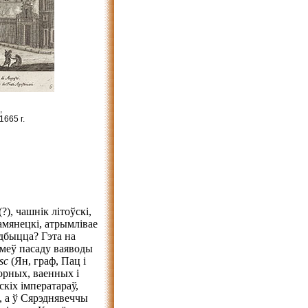
,
665 г.
), чашнік літоўскі,
амянецкі, атрымлівае
дбыцца? Гэта на
аймеў пасаду ваяводы
sc
(Ян, граф, Пац і
рных, ваенных і
скіх імператараў,
, а ў Сярэднявеччы