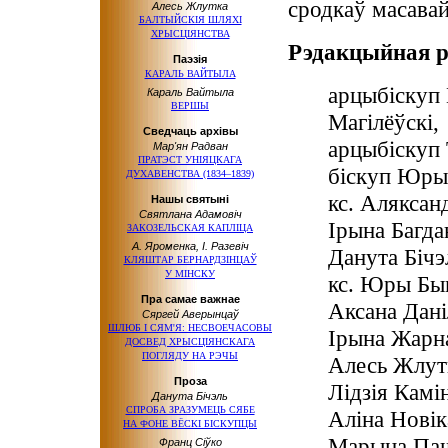
сродкаў масавай
Алесь Жлутка
БАЛТЫЙСКІЯ ШЛЯХІ
ХРЫСЦІЯНСТВА
Рэдакцыйная р
Паэзія
КАРАЛЬ ВАЙТЫЛА
арцыбіскуп 
Караль Вайтыла
ВЕРШЫ
Магілёўскі,
Сведчаць архівы
арцыбіскуп 
Мар'ян Радван
ПРАТЭСТ УНІЯЦКАГА
біскуп Юры
ДУХАВЕНСТВА (1834–1839)
кс. Аляксан
Нашы святыні
Святлана Адамовіч
Ірына Багда
ЗАКОЗЕЛЬСКАЯ КАПЛІЦА
А. Яроменка, І. Разевіч
Данута Бічэ
КЛЯШТАР БЕРНАРДЗІНЦАЎ
У МІНСКУ
кс. Юры Бы
Пра самае важнае
Аксана Дані
Сяргей Аверынцаў
ШЛЮБ І СЯМ'Я: НЕСВОЕЧАСОВЫ
Ірына Жарн
ДОСВЕД ХРЫСЦІЯНСКАГА
ПОГЛЯДУ НА РЭЧЫ
Алесь Жлут
Проза
Лідзія Камі
Данута Бічэль
СПРОБА ЗРАЗУМЕЦЬ СЯБЕ
Аліна Новік
НА ФОНЕ
ВЁСКІ БІСКУПЦЫ
Марына Па
Франц Сіўко