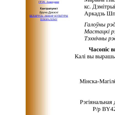
ГРЭХ. Апавяданне
кс. Дзмітры
Кантрапункт
Аркадзь Шп
Бруна Дрвэскі
БЕЛАРУСЬ: АБШАР КУЛЬТУРЫ
ПЛЮРАЛІЗМУ
Галоўны р
Мастацкі 
Тэхнічны р
Часопіс в
Калі вы вырашы
Мінска-Магілё
Рэгіянальна
Р/р BY4