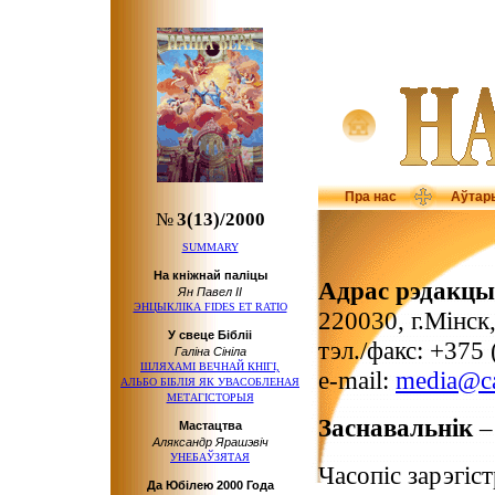
Пра нас
Аўтар
№
3(13)/2000
SUMMARY
На кніжнай паліцы
Адрас рэдакцы
Ян Павел ІІ
ЭНЦЫКЛІКА FIDES ET RATIO
220030, г.Мінск
У свеце Бібліі
тэл./факс: +375
Галіна Сініла
ШЛЯХАМІ ВЕЧНАЙ КНІГІ,
e-mail:
media@ca
АЛЬБО БІБЛІЯ ЯК УВАСОБЛЕНАЯ
МЕТАГІСТОРЫЯ
Заснавальнік
–
Мастацтва
Аляксандр Ярашэвіч
УНЕБАЎЗЯТАЯ
Часопіс зарэгі
Да Юбілею 2000 Года