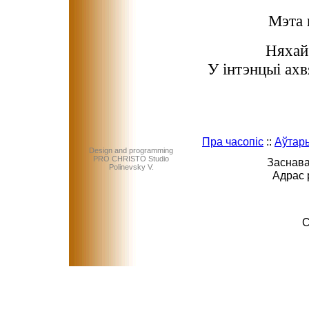
Мэта 
Няхай
У інтэнцыі ах
Пра часопіс
::
Аўтар
Design and programming
PRO CHRISTO Studio
Заснава
Polinevsky V.
Адрас 
C