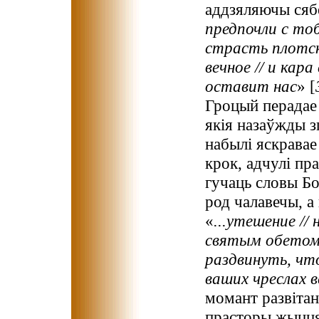
аддзяляючы сябе
предпочли с тоб
страсть плотску
вечное // и кар
оставит нас
» [
Гроцый перадае
якія назаўжды з
набылі яскравае
крок, адчулі пр
гучаць словы Бо
род чалавечы, а
«
...утешение // 
святым обетом.
раздвинуть, что
ваших чреслах 
момант развітан
прасторы жыцця»