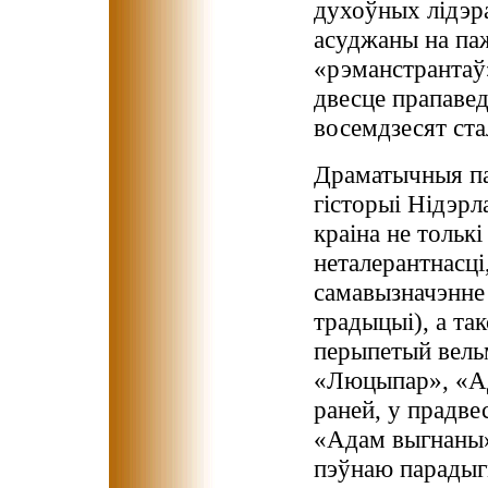
духоўных лідэр
асуджаны на па
«рэманстрантаў
двесце прапавед
восемдзесят ста
Драматычныя пад
гісторыі Нідэрл
краіна не толькі
неталерантнасці
самавызначэнне 
традыцыі), а та
перыпетый вельм
«Люцыпар», «Ад
раней, у прадве
«Адам выгнаны»
пэўнаю парадыг