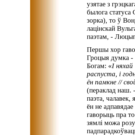
узятае з грэцка
былога статуса 
зорка), то ў Во
лацінскай Вульг
паэтам, - Люцып
Першы хор гавор
Гроцыя думка - 
Богам: «
І няхай
распуста, і год
ён памкне // св
(пераклад наш. -
паэта, чалавек, 
ён не адпавяда
гаворыць пра тое
зямлі можа розу
падпарадкоўвацц