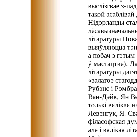
выслізгвае з-па
такой асаблівай
Нідэрланды стал
лёсавызначальны
літаратуры Нова
выяўляюцца тэнд
а побач з гэтым
ў мастацтве). Д
літаратуры дагэ
«залатое стагодд
Рубэнс і Рэмбра
Ван-Дэйк, Ян Ве
толькі вялікая н
Левенгук, Я. Св
філасофская дум
але і вялікая лі