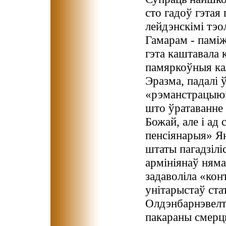
сто гадоў гэтая
лейдэнскімі тэо
Гамарам - паміж
гэта каштавала 
памяркоўныя кал
Эразма, падалі
«рэманстрацыю»,
што ўратаванне 
Божай, але і ад
пенсіянарыя» Я
штаты пагадзілі
армініянаў няма
задаволіла «ко
унітарыстаў ста
Олдэнбарнэвелта
пакараны смерцю