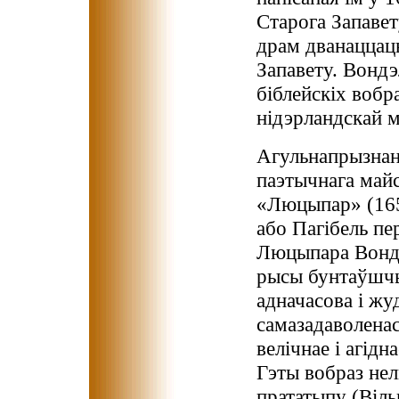
Старога Запавет
драм дванаццац
Запавету. Вондэ
біблейскіх вобра
нідэрландскай м
Агульнапрызнан
паэтычнага майс
«Люцыпар» (165
або Пагібель пе
Люцыпара Вондэ
рысы бунтаўшчык
адначасова і жу
самазадаволенас
велічнае і агідн
Гэты вобраз нель
прататыпу (Віл