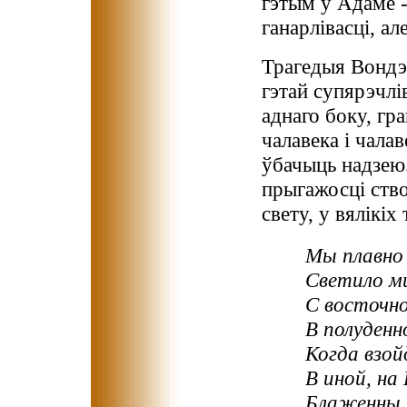
гэтым у Адаме -
ганарлівасці, а
Трагедыя Вондэл
гэтай супярэчлі
аднаго боку, гра
чалавека і чала
ўбачыць надзею.
прыгажосці ство
свету, у вялікі
Мы плавно
Светило м
С восточно
В полуденн
Когда взой
В иной, на
Блаженны А