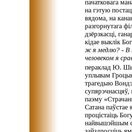
пачатковага ман
на гэтую постац
вядома, на кана
разгорнутага фі
дзёрзкасці, ган
кідае выклік Бо
ж я медлю? - В
человеком я сра
пераклад Ю. Ш
уплывам Гроцыя
трагедыю Вондэл
супярэчнасцяў, 
паэму «Страчан
Сатана паўстае я
процістаіць Бог
найвышэйшым ст
зайздросціць ям