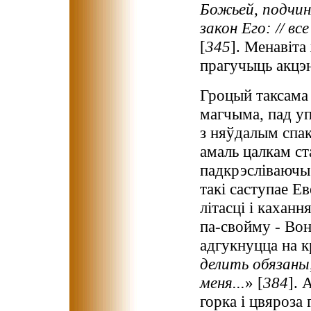
Божьей, подчиня
закон Его: // вс
[
345
]. Менавіта
прагучыць акцэ
Гроцый таксама 
магчыма, пад у
з няўдалым спа
амаль цалкам ст
падкрэсліваючы 
такі саступае Ев
літасці і кахан
па-свойму - Вон
адгукнуцца на 
делить обязаны,
меня...
» [
384
]. 
горка і цвяроза