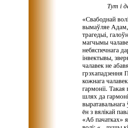
Тут і д
«Свабоднай волі
вымаўляе Адам,
трагедыі, галоўн
магчымы чалавек
небяспечнага д
інвектывы, звер
чалавек не абав
грэхападзення П
кожнага чалавек
гармоніі. Такая
шлях да гармоні
выратавальнага 
ён з вялікай пав
«Аб пачатках» я
волі: «...душы к