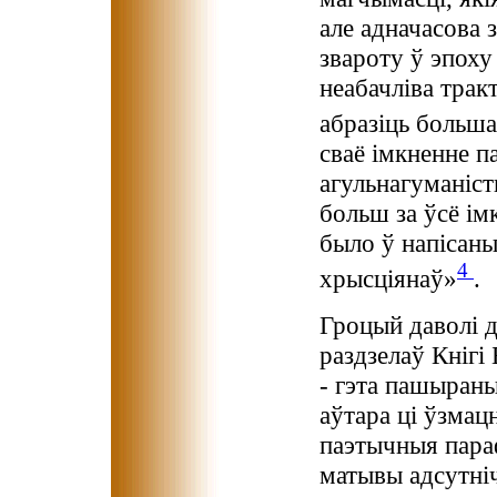
але адначасова 
звароту ў эпоху
неабачліва тра
абразіць больша
сваё імкненне п
агульнагуманіс
больш за ўсё ім
было ў напісаны
4
хрысціянаў»
.
Гроцый даволі д
раздзелаў Кнігі
- гэта пашыран
аўтара ці ўзмац
паэтычныя пара
матывы адсутніч