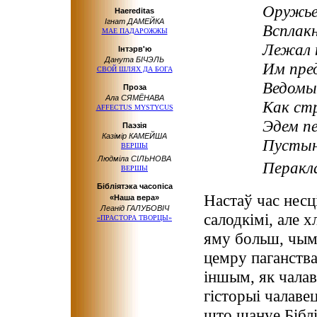
Оружье
Haereditas
Ігнат ДАМЕЙКА
Всплакн
МАЕ ПАДАРОЖЖЫ
Лежал 
Інтэрв'ю
Данута БІЧЭЛЬ
Им пре
СВОЙ ШЛЯХ ДА БОГА
Ведомы
Проза
Ала СЯМЁНАВА
Как стр
AFFECTUS MYSTYCUS
Эдем пе
Паэзія
Казімір КАМЕЙША
Пустын
ВЕРШЫ
Людміла СІЛЬНОВА
Перакл
ВЕРШЫ
Бібліятэка часопіса
Настаў час несц
«Наша вера»
Леанід ГАЛУБОВІЧ
салодкімі, але 
«ПРАСТОРА ТВОРЦЫ»
яму больш, чым 
цемру паганства
іншым, як чалав
гісторыі чалавец
што шануе Біблі