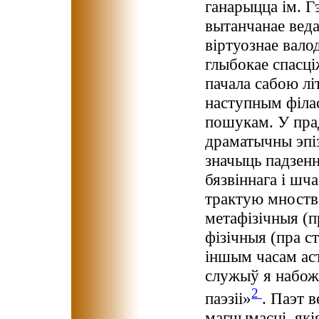
ганарыцца ім. Г
вытанчанае веда
віртуознае вало
глыбокае спасці
пачала сабою лі
наступным філа
пошукам. У пра
драматычны эпіз
значыць падзенн
бязвіннага і шча
трактую мноства
метафізічныя (п
фізічныя (пра ст
іншым часам аст
служыў я набожн
2
паэзіі»
. Паэт в
магчымасці, які