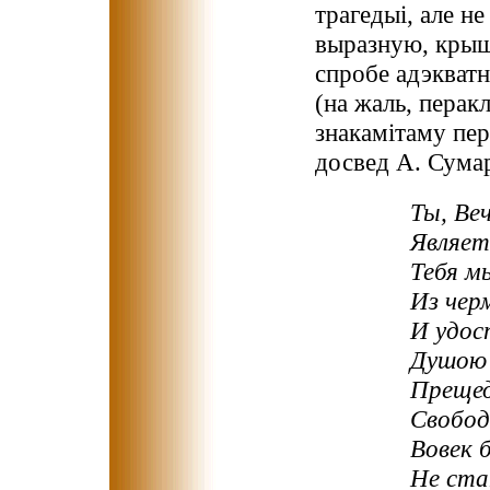
трагедыі, але н
выразную, крыш
спробе адэкватн
(на жаль, перак
знакамітаму пе
досвед А. Сума
Ты, Ве
Являет
Тебя м
Из чер
И удос
Душою 
Прещед
Свобод
Вовек 
Не стан