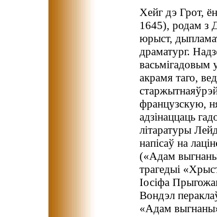
Хейг дэ Грот, ё
1645), родам з 
юрыст, дыпламат,
драматург. Надз
васьмігадовым у
акрамя таго, ве
старжытнаяўрэй
французскую, н
адзінаццаць га
літаратуры Лейд
напісаў на лац
(«Адам выгнаны»
трагедыі «Хрыс
Іосіфа Прыгожа
Вондэл пераклаў
«Адам выгнаны»