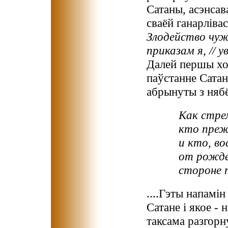
Сатаны, асэнсав
сваёй ганарліва
Злодейство чуж
приказам я, // 
Далей першы хор
паўстанне Сатан
абрынуты з нябё
Как стре
кто преж
и кто, во
от рожде
стороне т
....Гэты напамін
Сатане і якое - 
таксама разгорн