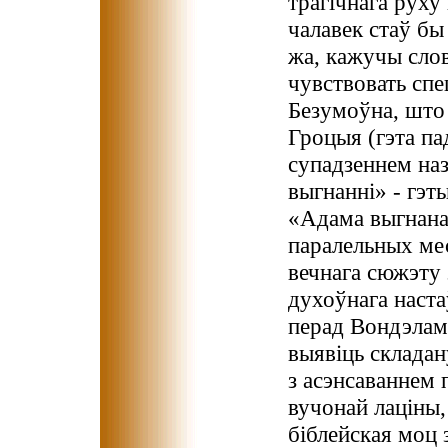
трагічнага руху 
чалавек стаў бы
жа, кажучы слов
чувствовать спе
Безумоўна, што
Гроцыя (гэта па
супадзеннем наз
выгнанні» - гэт
«Адама выгнана
паралельных мес
вечнага сюжэту 
духоўнага наста
перад Вондэлам
выявіць склада
з асэнсаваннем 
вучонай лаціны,
біблейская моц 