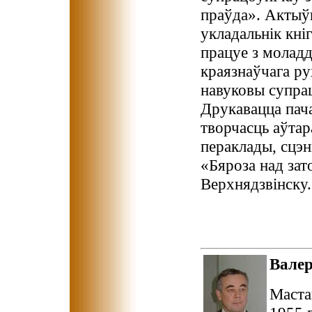
праўда». Актыўн
укладальнік кні
працуе з молад
краязнаўчага р
навуковы супрац
Друкавацца пач
творчасць аўтар
пераклады, сцэн
«Бяроза над зат
Верхнядзвінску.
Вале
Маста