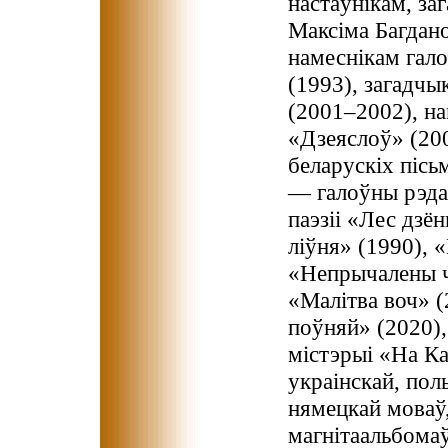
настаўнікам, за
Максіма Багдано
намеснікам гало
(1993), загадчы
(2001–2002), на
«Дзеяслоў» (20
беларускіх пісь
— галоўны рэдак
паэзіі «Лес дзё
ліўня» (1990), 
«Непрычалены ч
«Малітва воч» (
поўняй» (2020)
містэрыі «На Ка
украінскай, поль
нямецкай моваў,
магнітаальбомаў