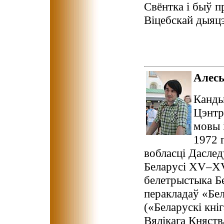
Свёнтка і быў 
Віцебскай дыяцэз
Алес
Канды
Цэнтр
мовы 
1972 
вобласці Даслед
Беларусі XV–XV
белетрыстыка Бе
перакладаў «Бе
(«Беларускі кні
Вялікага Княств