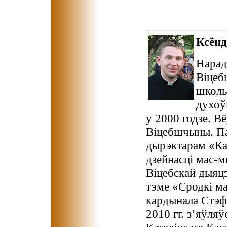
Ксён
Нарадз
Віцеб
школы
духоў
у 2000 годзе. В
Віцебшчыны. Па
дырэктарам «Ка
дзейнасці мас-м
Віцебскай дыяцэ
тэме «Сродкі ма
кардынала Стэф
2010 гг. з’яўля