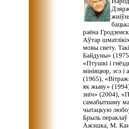
Народ
Дзярж
жніўня
бацька
раёна Гродзенск
Аўтар шматлікіх
мовы свету. Так
Байдуны» (1975)
«Птушкі і гнёзд
мініяцюр, эсэ 
(1965), «Вітраж
як жыву» (1994)
зніч» (2004), «
самабытнаму ма
чытацкую любоў
Брыль пераклаў
Ажэшка, М. Кана