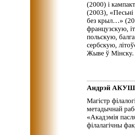
(2000) і кампа
(2003), «Песьні
без крыл…» (20
французскую, і
польскую, балг
сербскую, літо
Жыве ў Мінску.
Андрэй АКУШ
Магістр філалог
метадычнай раб
«Акадэмія пасл
філалагічны фак