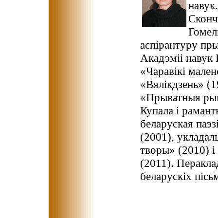
навук.
Сконч
Гомел
аспірантуру пры
Акадэміі навук 
«Чаравікі мален
«Вялікдзень» (1
«Прыватныя рымл
Купала і рамант
беларуская паэз
(2001), укладал
творы» (2010) 
(2011). Перакла
беларускіх пісь