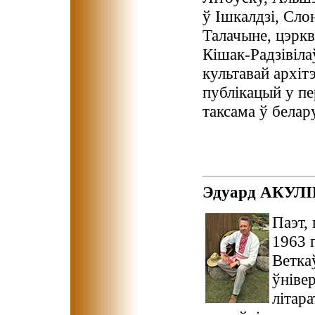
ў Ішкалдзі, Сло
Талачыне, цэркв
Кішак-Радзівіла
культавай архіт
публікацый у пе
таксама ў белар
Эдуард АКУЛ
Паэт,
1963 
Ветка
ўнівер
літар