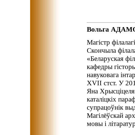
Вольга АДАМ
Магістр філалаг
Скончыла філал
«Беларуская філ
кафедры гісторы
навуковага інта
XVII стст. У 20
Яна Хрысціцеля.
каталіцкіх пара
супрацоўнік вы
Магілёўскай арх
мовы і літарату