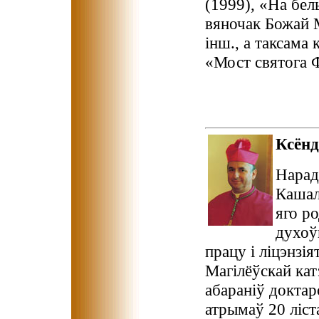
(1999), «На бел
вяночак Божай М
інш., а таксама 
«Мост святога 
Ксёнд
Нарадз
Кашал
яго р
духоў
працу і ліцэнзі
Магілёўскай кат
абараніў докта
атрымаў 20 ліст