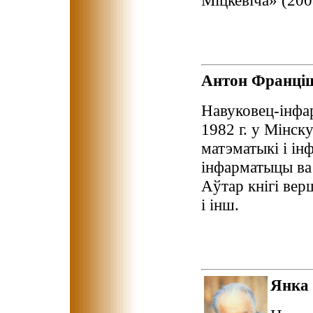
Міцкевіча» (200
Антон Франц
Навуковец-інфар
1982 г. у Мінск
матэматыкі і ін
інфарматыцы ва 
Аўтар кнігі вер
і інш.
Янка 