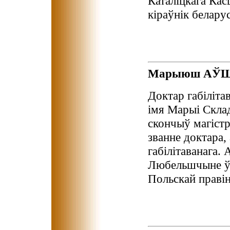
Каталіцкага Кас
кіраўнік белару
Марыюш АЎ
Доктар габіліта
імя Марыі Скла
скончыў магістр
званне доктара,
габілітаванага. 
Любельшчыне ў 
Польскай правін