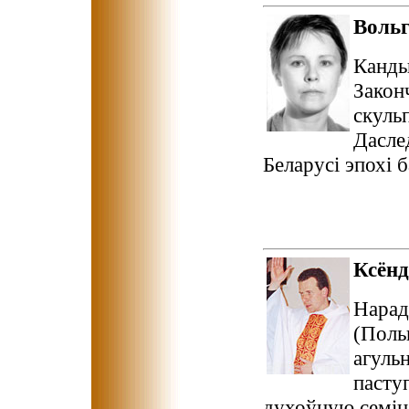
Воль
Канды
Закон
скульп
Дасле
Беларусі эпохі 
Ксён
Нарад
(Поль
агуль
пасту
духоўную семін