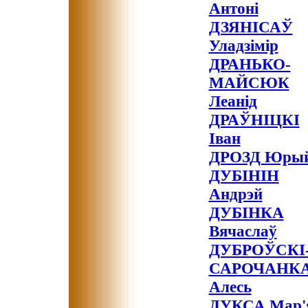
Антоні
ДЗЯНІСАЎ
Уладзімір
ДРАНЬКО-
МАЙСЮК
Леанід
ДРАЎНІЦКІ
Іван
ДРОЗД Юры
ДУБІНІН
Андрэй
ДУБІНКА
Вячаслаў
ДУБРОЎСКІ
САРОЧАНК
Алесь
ДУКСА Мар'