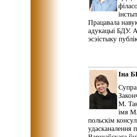
філасо
інсты
Працавала наву
адукацыі БДУ. А
эсэістыку публі
Іна 
Супра
Закон
М. Та
імя М
польскім консул
удасканалення п
Варшаўскага ўні