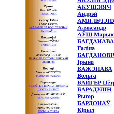
АКУЛІН Эду
АКУШЭВІЧ
Проза
Янка БРЫЛЬ
Андрэй
ПЕРАКЛІЧКА
АМЯЛЬЧЭН
У свеце Бібліі
Галіна СІНІЛА
Аляксандр
«ЧАЛАВЕК ПА ВОЛІ ЎЛАСНАЙ
ЗАНЯПАЎ...»
АЎШ Мары
Вандроўкі
БАГДАНАВА
Валеры БУЙВАЛ
TRIDENTUM
Галіна
Haereditas
БАГДАНОВІ
Аляксандр ЕЛЬСКІ
НАРЫС ПА ГІСТОРЫІ МІНСКАЙ
Ірына
ДЫЯЦЭЗІІ
БАЖЭНАВА
Постаці
Міхась КАЗЛОЎСКІ
Вольга
MEMENTO PATRIAM
БАЙГЕР Пёт
Пераклады
ДУХОЎНЫЯ ВЕРШЫ НЯМЕЦКІХ
БАРАДУЛІН
ПАЭТАЎ ХVIII СТ.
Дзмітрый МЕРАЖКОЎСКІ
Рыгор
ЕЗУС НЕВЯДОМЫ
БАРДОНАЎ
Нашы святыні
Сяргей ЧАРАНОВІЧ
Кірыл
ЛЕСВІЦА Ў НЕБА