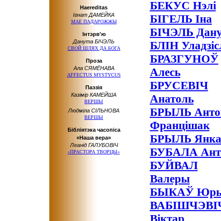
БЕКУС Нэлі
Haereditas
Ігнат ДАМЕЙКА
БІГЕЛЬ Іна
МАЕ ПАДАРОЖЖЫ
БІЧЭЛЬ Дану
Інтэрв'ю
Данута БІЧЭЛЬ
БЛІН Уладзіс
СВОЙ ШЛЯХ ДА БОГА
БРАЗГУНОЎ
Проза
Ала СЯМЁНАВА
Алесь
AFFECTUS MYSTYCUS
БРУСЕВІЧ
Паэзія
Казімір КАМЕЙША
Анатоль
ВЕРШЫ
БРЫЛЬ Анто
Людміла СІЛЬНОВА
ВЕРШЫ
Францішак
Бібліятэка часопіса
БРЫЛЬ Янк
«Наша вера»
Леанід ГАЛУБОВІЧ
БУБАЛА Ант
«ПРАСТОРА ТВОРЦЫ»
БУЙВАЛ
Валеры
БЫКАЎ Юр
ВАБІШЧЭВІ
Віктар