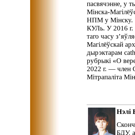
пасвячэнне, у т
Мінска-Магілёўс
НПМ у Мінску. У
КУЛь. У 2016 г.
таго часу з’яўл
Магілёўскай арх
дырэктарам catho
рубрыкі «О вер
2022 г. — член 
Мітрапаліта Мін
Нэлі
Сконч
БДУ, 