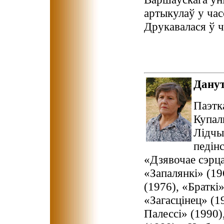
артыкулаў у час
Друкавалася ў ч
Дану
Паэтк
Купал
Лідчы
педінс
«Дзявочае сэрца
«Запалянкі» (19
(1976), «Браткі
«Загасцінец» (1
Палессі» (1990)