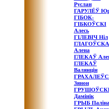
Руслан
ГАРУЛЁЎ Ю
ГІБОК-
ГІБКОЎСКІ
Алесь
ГІЛЕВІЧ Ніл
ГЛАГОЎСК
Алена
ГЛЕКАЎ Але
ГЛЕКАЎ
Валянцін
ГРАХАЛЕЎС
Зянон
ГРУШОЎСК
Дамінік
ГРЫБ Палін