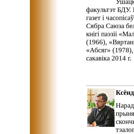
Ушацк
факультэт БДУ. 
газет і часопіса
Сябра Саюза бел
кнігі паэзіі «М
(1966), «Вяртан
«Абсяг» (1978),
сакавіка 2014 г.
Ксён
Нарадз
прыня
сконч
тэалог