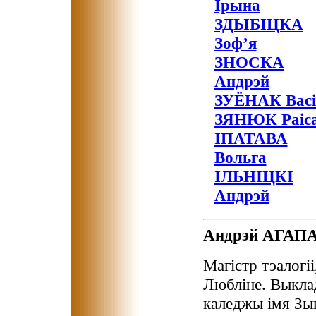
Ірына
ЗДЫБІЦКА
Зоф’я
ЗНОСКА
Андрэй
ЗУЁНАК Васі
ЗЯНЮК Раіс
ІПАТАВА
Вольга
ІЛЬНІЦКІ
Андрэй
Андрэй АГАП
Магістр тэалогіі
Любліне. Выкла
каледжы імя Зыг