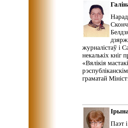
Галі
Нарад
Сконч
Белдз
дзярж
журналістаў і С
некалькіх кніг п
«Вялікія мастак
рэспубліканскім
граматай Мініст
Ірын
Паэт 