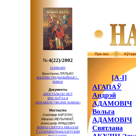
Пра нас
Аўтар
№
4(22)/2002
SUMMARY
Крыстына ЛЯЛЬКО
[А-І]
МАЛІТВА ТРАДЫЦЫЙНАЯ І...
НОВАЯ
АГАПАЎ
Дакументы
Андрэй
АПОСТАЛЬСКІ ЛІСТ
ЯНА ПАЎЛА ІІ
АДАМОВІЧ
«ROSARIUM VIRGINIS MARIAE»
Вольга
Мастацтва
Уладзімір КАРЭЛІН,
АДАМОВІЧ
Мікалай МЕЛЬНІКАЎ,
Аляксандр ЯРАШЭВІЧ
Святлана
ВОБРАЗ СВЯТОГА МІКАЛАЯ
Ў СТАРАЖЫТНАБЕЛАРУСКІМ
МАСТАЦТВЕ