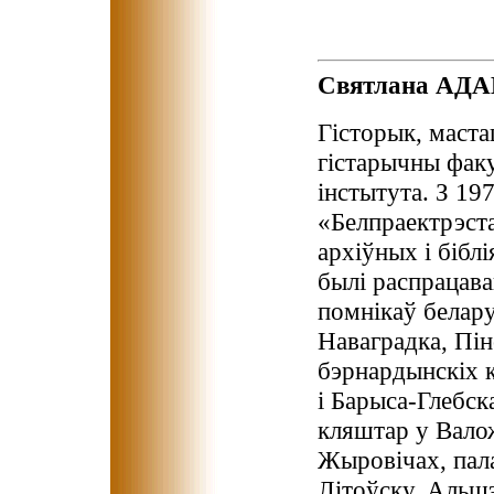
Святлана АД
Гісторык, маста
гістарычны факу
інстытута. З 197
«Белпраектрэст
архіўных і бібл
былі распрацава
помнікаў белару
Наваградка, Пін
бэрнардынскіх 
і Барыса-Глебск
кляштар у Вало
Жыровічах, пал
Літоўску, Альшэ