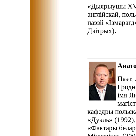
«Дыярыушы XVII 
англійскай, поль
паэзіі «Ізмараг
Дзітрых).
Анат
Паэт, 
Гродн
імя Я
магіс
кафедры польска
«Дуэль» (1992),
«Фактары белар