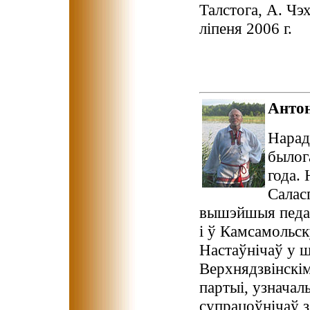
Талстога, А. Чэ
ліпеня 2006 г.
Анто
Нарадз
былог
года.
Салас
вышэйшыя педага
і ў Камсамольс
Настаўнічаў у ш
Верхнядзвінскім
партыі, узначал
супрацоўнічаў з