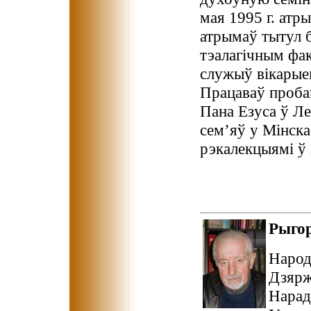
мая 1995 г. атр
атрымаў тытул б
тэалагічным фак
служыў вікарые
Працаваў проба
Пана Езуса ў Ле
сем’яў у Мінска
рэкалекцыямі ў 
Рыго
Народ
Дзярж
Hарад