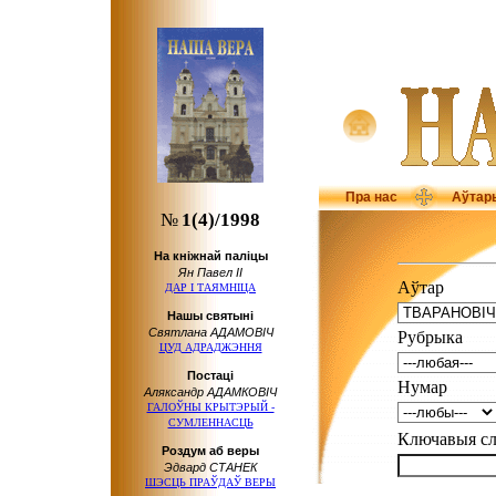
Пра нас
Аўтар
№
1(4)/1998
На кніжнай паліцы
Ян Павел ІІ
Аўтар
ДАР І ТАЯМНІЦА
Нашы святыні
Святлана АДАМОВІЧ
Рубрыка
ЦУД АДРАДЖЭННЯ
Пocтaцi
Нумар
Аляксандр АДАМКОВІЧ
ГАЛОЎНЫ КРЫТЭРЫЙ -
СУМЛЕННАСЦЬ
Ключавыя 
Роздум аб веры
Эдвард СТАНЕК
ШЭСЦЬ ПРАЎДАЎ ВЕРЫ