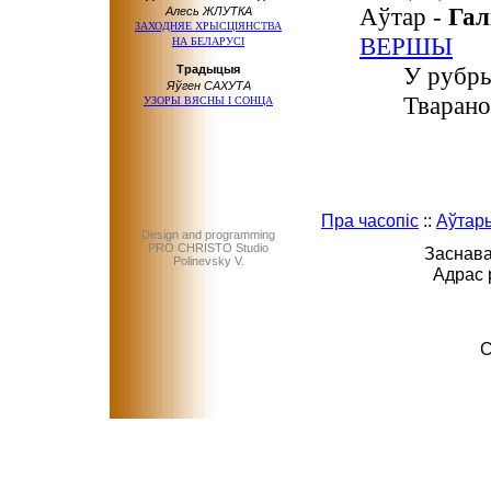
Аўтар -
Га
Алесь ЖЛУТКА
ЗАХОДНЯЕ ХРЫСЦІЯНСТВА
ВЕРШЫ
НА БЕЛАРУСІ
У рубры
Tрaдыцыя
Яўгeн CАХУТА
Тварано
УЗOPЫ BЯCHЫ I COHЦA
Пра часопіс
::
Аўтар
Design and programming
PRO CHRISTO Studio
Заснава
Polinevsky V.
Адрас 
C