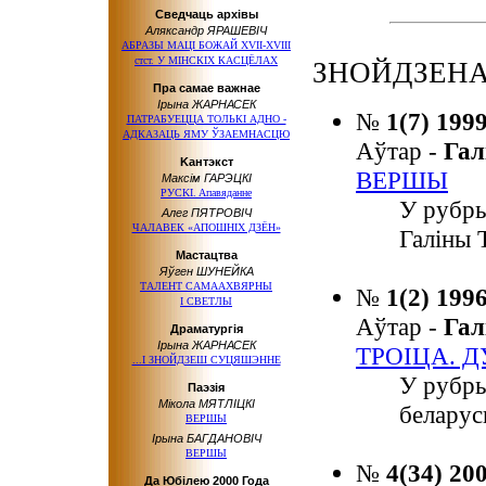
Сведчаць архівы
Аляксандр ЯРАШЕВІЧ
АБРАЗЫ МАЦІ БОЖАЙ ХVІІ-ХVІІІ
стст. У МІНСКІХ КАСЦЁЛАХ
ЗНОЙДЗЕНА
Пра самае важнае
Ірына ЖАРНАСЕК
№
1(7) 199
ПАТРАБУЕЦЦА ТОЛЬКІ АДНО -
АДКАЗАЦЬ ЯМУ ЎЗАЕМНАСЦЮ
Аўтар -
Га
Kaнтэкcт
ВЕРШЫ
Максiм ГАРЭЦКІ
РУCKI. Aпaвядaннe
У рубры
Алег ПЯТРОВІЧ
ЧАЛАВЕК «АПОШНIХ ДЗЁН»
Галіны 
Мастацтва
Яўген ШУНЕЙКА
ТАЛЕНТ САМААХВЯРНЫ
№
1(2) 199
І СВЕТЛЫ
Аўтар -
Га
Драматургія
Ірына ЖАРНАСЕК
ТРОІЦА. 
...І ЗНОЙДЗЕШ СУЦЯШЭННЕ
У рубр
Паэзія
Мікола МЯТЛІЦКІ
беларус
ВЕРШЫ
Ірына БАГДАНОВІЧ
ВЕРШЫ
№
4(34) 20
Да Юбілею 2000 Года