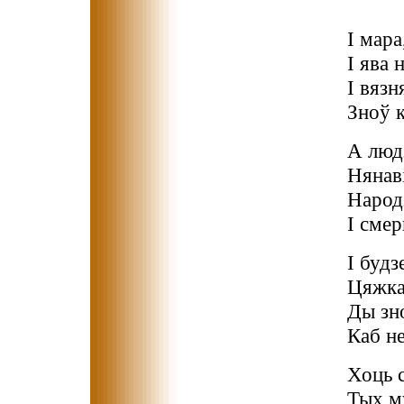
І мара
І ява 
І вязн
Зноў к
А людз
Нянав
Народз
І сме
І будз
Цяжкая
Ды зно
Каб не
Хоць с
Тых м