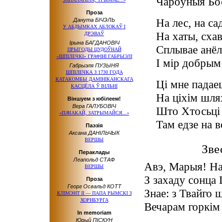
Чароўныя Бос
Проза
На лес, на са
Данута БІЧЭЛЬ
У АБДЫМКАХ АБЛОКАЎ І
На хаты, схав
ДРЭВАЎ
Ірына БАГДАНОВІЧ
Сплывае анёл
ПРЫГОДЫ ЦУДОЎНАЙ
«ШПІЛЕЧКІ» ГРАФІНІ ГАБРЫЭЛІ
І мір добрым
Габрыэля ПУЗЫНЯ
ШПІЛЕЧКА З 1730 ГОДА
КАТАКОМБЫ ДАМІНІКАНСКАГА
Ці мне падаец
КАСЦЁЛА Ў ВІЛЬНІ
На ціхім шля
Віншуем з юбілеем!
Вера ГАЛУБОВІЧ
Што Хтосьці 
«ПАЧАКАЙ, ЗАТРЫМАЙСЯ...»
Там едзе на 
Паэзія
Аксана ДАНІЛЬЧЫК
ВЕРШЫ
Зве
Пераклады
Леапольд СТАФ
Авэ, Марыя! На
ВЕРШЫ
З захаду сонца 
Проза
Георг Освальд КОТТ
Знае: з Твайго 
КЛІМЭНТ ІІ — ПАПА РЫМСКІ З
ХОРНБУРГА
Вечарам горкім 
In memoriam
Юрый ПІСКУН