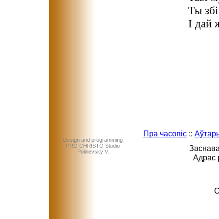
Ты збі
І дай 
Пра часопіс
::
Аўтар
Design and programming
PRO CHRISTO Studio
Заснава
Polinevsky V.
Адрас 
C