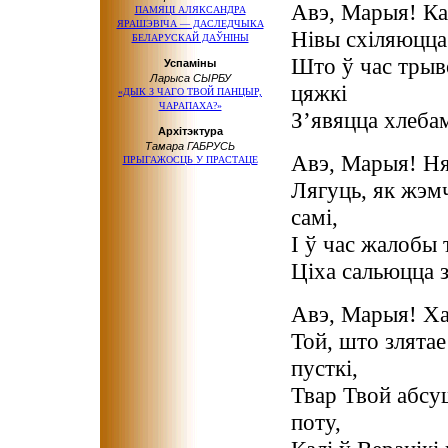
Авэ, Марыя! Ка
ПАМЯЦІ АЛЯКСАНДРА
ЯРАШЭВІЧА — ДАСЛЕДЧЫКА
Нівы схіляюцц
БЕЛАРУСКАЙ ДАЎНІНЫ
Што ў час трыво
Успаміны
Ларыса СЫРБУ
цяжкі
«ДЫК З ЧАГО ТВОЙ ПАНЦЫР,
ЧАРАПАХА?»
З’явяцца хлеб
Архітэктура
Тамара ГАБРУСЬ
Авэ, Марыя! Н
ПРЫГАЖОСЦЬ У ПРАСТАЦЕ
Лягуць, як жэмч
самі,
І ў час жалобы
Ціха сальюцца з
Авэ, Марыя! Х
Той, што злятае
пусткі,
Твар Твой абсуш
поту,