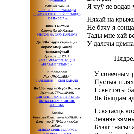
ФРАНЦІШКА
Я чуў яе водар
Марына ПАШУК
БЕЛАРУСКІЯ ПЕРАКЛАДЫ
СВЯТОГА ПІСАННЯ Ў ПЕРЫЯД З
Няхай на крыжы
1926 ПА 2017 гг.
Не бачу я сонца
Вялікія містыкі
Святы Ян ад Крыжа
Тады мне хай в
УЗЫХОД НА ГАРУ КАРМЭЛЬ
У далечы цёмна
Да 300-годдзя каранацыі
абраза Маці Божай
Чэнстахоўскай
Нядзе
Аркадзь ШПУНТ
«МАЯ МІЛАСЭРНАСЦЬ З
АБРАЗАМІ ГЭТЫМІ...»
У сонечным 
In memoriam
Язэп ЯНУШКЕВІЧ
Пустыя шляхі
САЛЕЗІЯНІН — СЫН КАВАЛЯ
І свет гэты ба
Да 135-годдзя Якуба Коласа
Анатоль ТРАФІМЧЫК
Як быццам ад
РЭЛІГІЙНЫЯ МАТЫВЫ Ў КНІЗЕ
ЯКУБА КОЛАСА «ПЕСНІ-
ЖАЛЬБЫ»
І святасць во
Асобы
Змяняе зямн
Размова Крыстыны ЛЯЛЬКО з
Данутаю БІЧЭЛЬ з нагоды
Блакіт насыч
юбілею
«АБНЯЛА МЯНЕ БЕЛАРУСЬ,
ЗАПАЛАНІЛА, ТРЫМАЕ...»