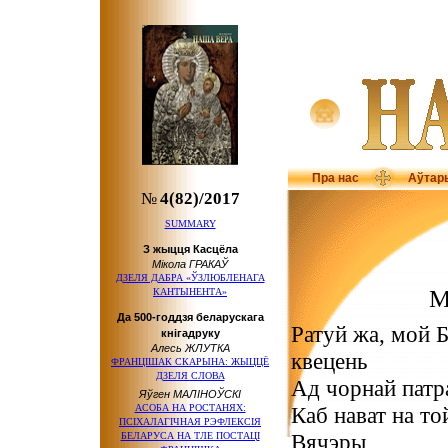
Пра нас
Аўтар
№
4(82)/2017
SUMMARY
З жыцця Касцёла
Мікола ГРАКАЎ
ДЗЕЛЯ ДАБРА «ЎЗЛЮБЛЕНАГА
М
КАНТЫНЕНТА»
Да 500-годдзя беларускага
Ратуй жа, мой 
кнігадруку
Алесь ЖЛУТКА
квецень
ФРАНЦІШАК СКАРЫНА: ЖЫЦЦЁ
ДЗЕЛЯ СЛОВА
Ад чорнай патр
Яўген МАЛІНОЎСКІ
АСОБА НА РОСТАНЯХ:
Каб нават на т
ПСІХАЛАГІЧНАЯ РЭФЛЕКСІЯ
Вячэры,
БЕЛАРУСА НА ТЛЕ ПОСТАЦІ