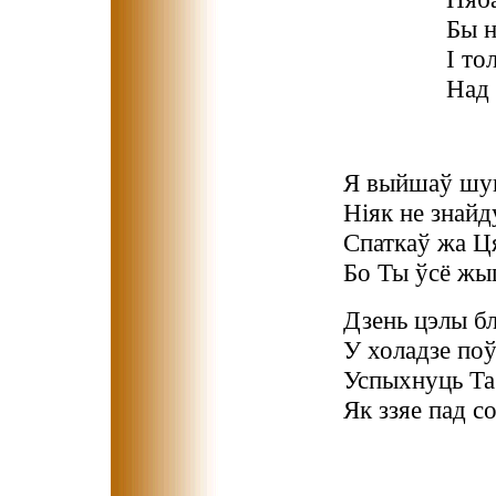
Бы н
І то
Над 
Я выйшаў шук
Ніяк не знайд
Спаткаў жа Ця
Бо Ты ўсё жыц
Дзень цэлы б
У холадзе поў
Успыхнуць Та
Як ззяе пад с