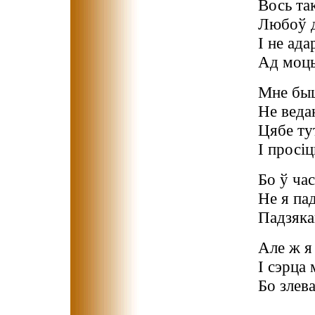
Вось так
Любоў д
І не ада
Ад моцы 
Мне быц
Не веда
Цябе ту
І просіц
Бо ў час
Не я па
Падзякай
Але ж я 
І сэрца
Бо злев