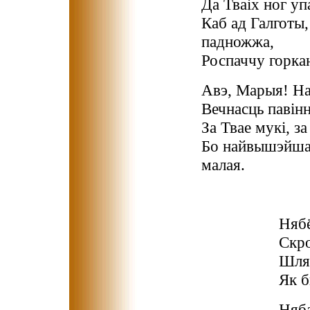
Да Тваіх ног уп
Каб ад Галготы
падножжа,
Роспаччу горка
Авэ, Марыя! На
Вечнасць павінн
За Твае мукі, з
Бо найвышэйша
малая.
Нябё
Скро
Шля
Як б
Няба