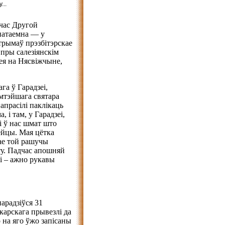
...
 час Другой
патаемна — у
атрымаў прэзбітэрскае
 пры салезіянскім
зея на Нясвіжчыне,
га ў Гарадзеі,
амтэйшага святара
прасілі паклікаць
, і там, у Гарадзеі,
і ў нас шмат што
сейцы. Мая цётка
вае той рашучы
ту. Падчас апошняй
кі – ажно рукавы
нарадзіўся 31
карскага прывезлі да
 на яго ўжо запісаны