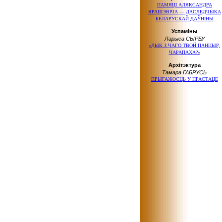
ПАМЯЦІ АЛЯКСАНДРА
ЯРАШЭВІЧА — ДАСЛЕДЧЫКА
БЕЛАРУСКАЙ ДАЎНІНЫ
Успаміны
Ларыса СЫРБУ
«ДЫК З ЧАГО ТВОЙ ПАНЦЫР,
ЧАРАПАХА?»
Архітэктура
Тамара ГАБРУСЬ
ПРЫГАЖОСЦЬ У ПРАСТАЦЕ