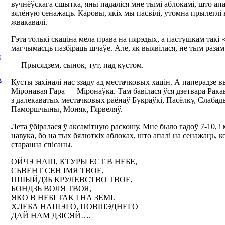
вучнёўскага сшытка, яны падаліся мне тымі аблокамі, што апа
зялёную сенажаць. Каровы, якіх мы пасвілі, утомна прылеглі 
жвакавaлі.
Гэта толькі скаціна мела права на пярэдых, а пастушкам такі
магчымасць пазбіраць шчаўе. Але, як выявілася, не тым разам.
І
— Прысядзем, сынок, тут, пад кустом.
А
Кусты захіналі нас ззаду ад местачковых хацін. А паперадзе в
Міронавая Гара — Міронаўка. Там бавілася ўся дзетвара Рак
з далекаватых местачковых раёнаў Букраўкі, Пасёлку, Слабады
Паморшчыны, Моняк, Гярвеляў.
Лета ўбіралася ў аксамітную раскошу. Мне было гадоў 7-10, і 
навука, бо на тых бялюткіх аблоках, што апалі на сенажаць,
старанна спісаны.
ОЙЧЭ НАШ, КТУРЫ ЕСТ В НЕБЕ,
СЬВЕНТ СЕН ІМЯ ТВОЕ,
ПШЫЙДЗЬ КРУЛЕВСТВО ТВОЕ,
БОНДЗЬ ВОЛЯ ТВОЯ,
ЯКО В НЕБІ ТАК І НА ЗЕМІ.
ХЛЕБА НАШЭГО, ПОВШЭДНЕГО
ДАЙ НАМ ДЗІСЯЙ….