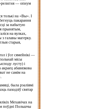
а «религия — опиум
я толькі на «Вы». І
збегнуць пакарання
асці за набытую
ся прынятым,
ліся на вулках,
з галавы магерку.
глыя старыя,
тол і ўсе сямейнікі —
упольнай місы
ысподу лусту) і
а акраец абавязкова
ват не самім на
.
мяці, была рэаліямі
оць паходзіў святар
ялікіх Мехавічах на
ым поўдні Польшчы