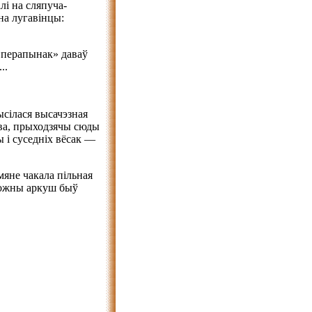
лі на сляпуча-
на лугавінцы:
 «перапынак» даваў
..
ысілася высачэзная
ава, прыходзячы сюды
 і суседніх вёсак —
мяне чакала пільная
 кожны аркуш быў