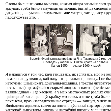
Словы былі выпісаны выразна, кожная літара запаміналася зр
аркушах трэба было вывучыць на памяць, іначай да споведзі 
дапусціць, — умольна тлумачыла мне матуля, час ад часу кру
падслухоўвае хто…
Высокія будні ксяндза пробашча Яна Такарскага ў мястэчк
Споведзь у каплічцы. Святы хрост на плябані.
Канец 1950 – пачатак 1960-х гадоў.
Я нарадзіўся ў той час, калі танцаваць, як і спяваць, мог не 
нямала напружвацца, каб навучыцца вальса ці польку. І не бы
натоўпам, шаманскага дрыгання-віхляння. І тэксты літаратур
паэтычныя) прамаўляліся старымі людзьмі з памяці (непісьме
вялікім дзівам). І да касцёла, а ў маіх местачковых рэаліях с
цвінтарнай капліцы на ўскрайку мястэчка, дзятве трэба было
пакрыёма, праз «заградительные отряды» — ланцугі, у якіх н
Вялікдзень адважна, плячо да пляча, паўставалі парторгі розн
кантораў, дырэктары, завучы й настаўнікі школаў, міліцыянты 