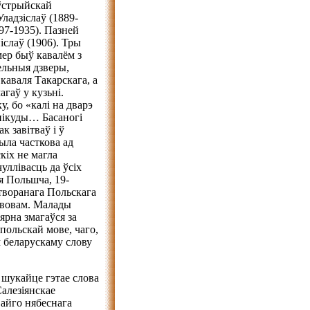
аўстрыйскай
ладзіслаў (1889-
97-1935). Пазней
іслаў (1906). Тры
мер быў кавалём з
ельныя дзверы,
каваля Такарскага, а
гаў у кузьні.
у, бо «калі на дварэ
нікуды… Басаногі
к завітваў і ў
ыла часткова ад
кіх не магла
уллівасць да ўсіх
я Польшча, 19-
творанага Польскага
Львовам. Малады
ярна змагаўся за
польскай мове, чаго,
 беларускаму слову
 шукайце гэтае слова
алезіянскае
вайго нябеснага