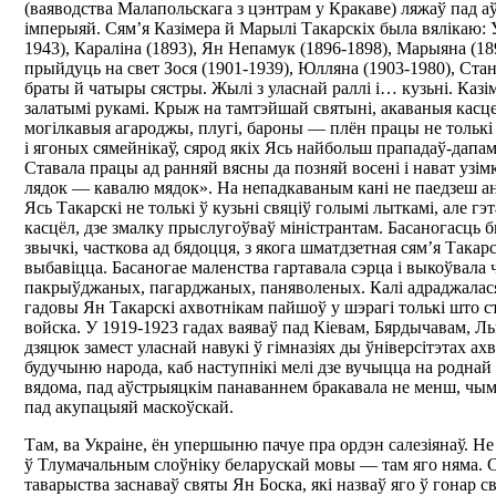
(ваяводства Малапольскага з цэнтрам у Кракаве) ляжаў пад 
імперыяй. Сям’я Казімера й Марылі Такарскіх была вялікаю: У
1943), Караліна (1893), Ян Непамук (1896-1898), Марыяна (18
прыйдуць на свет Зося (1901-1939), Юлляна (1903-1980), Стан
браты й чатыры сястры. Жылі з уласнай раллі і… кузьні. Казі
залатымі рукамі. Крыж на тамтэйшай святыні, акаваныя касц
могілкавыя агароджы, плугі, бароны — плён працы не толькі 
і ягоных сямейнікаў, сярод якіх Ясь найбольш прападаў-дапама
Ставала працы ад ранняй вясны да позняй восені і нават узімк
лядок — кавалю мядок». На непадкаваным кані не паедзеш а
Ясь Такарскі не толькі ў кузьні свяціў голымі лыткамі, але гэта
касцёл, дзе змалку прыслугоўваў міністрантам. Басаногасць б
звычкі, часткова ад бядоцця, з якога шматдзетная сям’я Такарс
выбавіцца. Басаногае маленства гартавала сэрца і выкоўвала ч
пакрыўджаных, пагарджаных, паняволеных. Калі адраджалас
гадовы Ян Такарскі ахвотнікам пайшоў у шэрагі толькі што с
войска. У 1919-1923 гадах ваяваў пад Кіевам, Бярдычавам, 
дзяцюк замест уласнай навукі ў гімназіях ды ўніверсітэтах ахв
будучыню народа, каб наступнікі мелі дзе вучыцца на роднай 
вядома, пад аўстрыяцкім панаваннем бракавала не менш, чым
пад акупацыяй маскоўскай.
Там, ва Украіне, ён упершыню пачуе пра ордэн салезіянаў. Не
ў Тлумачальным слоўніку беларускай мовы — там яго няма. С
таварыства заснаваў святы Ян Боска, які назваў яго ў гонар с