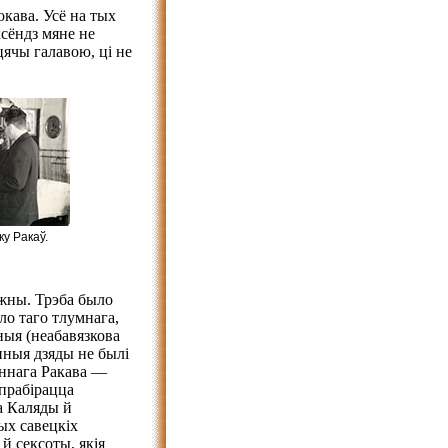
окава. Усё на тых
ксёндз мяне не
цячы галавою, ці не
у Ракаў.
кожны. Трэба было
ло таго тлумнага,
ныя (неабавязкова
нныя дзяды не былі
лыннага Ракава —
 прабірацца
а Каляды й
ых савецкіх
й сексоты, якія