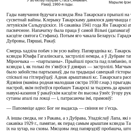
У аб’ектыў пазірае Стась Сянькевіч.
Марылю Ірэну
Ракаў, 1960-я гады.
Гады навучання будучага ксяндза Яна Такарскага прыпалі на
сусветнай вайны. Клерыку Такарскаму давялося давучвацца 
летувіскім Сальдуціскісе. 16 сакавіка 1941 года Ян Такарскі 
пасвячэнне. Напачатку была праца ў самой Вільні (дапамагаў
касцёле святога Стэфана). Потым яго чакала Беларусь: Гарад
Дубровы, Пяршаі, Ракаў.
Смерць хадзіла побач з ім усю вайну. Папярэдніка кс. Такарска
ксяндза Юзафа Гагалінскага, застрэлілі немцы, а ў Дубраве т
Мірончыка — «партызаны». Прыйшлі проста пад плябанію, па
ксяндза і, як толькі ён з’явіўся ў дзвярах — застрэлілі. Магчыма
было забойства партызанаў, ды па традыцыі савецкай гісторы
спісвалі на гітлераўцаў. Аднак арыштавалі кс. Такарскага ра
Ядзвіня (маміна родная малодшая сястра 1930 г.нар.) прыгад
настрой, якім поўніўся пробашч Такарскі за тыдзень да арыш
навукі-казання ў ракаўскім касцёле ён высока ўзнёс ўгору ру
сутаны апалі па локці — і, патрасаючы імі, прамовіў:
— Папомніце адно: Бог не выдасць — свіння не з’есць.
А іншы сведка, не з Ракава, а з Дубрава, Уладзіслаў Лапа, які 
сакавіка 1929 г., памятае, як перад самым арыштам ксяндза Та
іх на хутар, на сховы. Мясцовы люд папярэдзіў пробашча, што