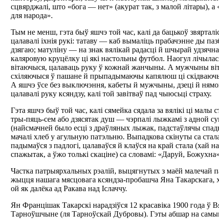
сцвярджалі, што «бога — нет» (акурат так, з малой літары), 
для народа».
Тым не менш, гэта быў яшчэ той час, калі да бацькоў звярталіс
цалавалі іхнія рукі: татаву — каб вымаліць прабачэнне ды па
дзягаю; матуліну — на знак вялікай радасці й шчырай удзячн
каляровую круцёлку ці які настольны футбол. Наогул лічыла
вітаючыся, цалаваць руку ў кожнай жанчыны. А мужчыны віта
схіляючыся ў пашане й прыпадымаючы капялюш ці скідваючы 
А яшчэ ўсе без выключэння, кабеты й мужчыны, дзеці й нямо
цалавалі руку ксяндзу, калі той завітваў пад чыюсьці страху.
Гэта яшчэ быў той час, калі сямейка сядала за вялікі ці малы с
тры-пяць-сем або дзясятак душ — чэрпалі лыжкамі з адной с
(найсмачней было есці з драўляных лыжак, падстаўлячы спад
мачалі хлеб у агульную патэльню. Выпадкова скінуты са стал
падымаўся з падлогі, цалаваўся й клаўся на край стала (хай на
спажытак, а ўжо толькі скаціне) са словамі: «Даруй, Божухна»
Частка патрыярхальных рэалій, выцягнутых з маёй малечай па
жыцця нашага мясцовага ксяндза-пробашча Яна Такарскага, х
ой як далёка ад Ракава над Іслаччу.
Ян Францішак Такарскі нарадзіўся 12 красавіка 1900 года ў В
Тарноўшчыне (ля Тарноўскай Дубровы). Гэты абшар на сам