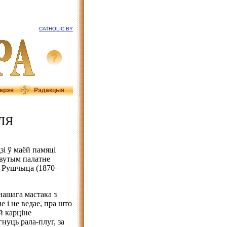
CATHOLIC.BY
ерэя
Рэдакцыя
ЛЯ
зі ў маёй памяці
вутым палатне
 Рушчыца (1870–
нашага мастака з
 і не ведае, пра што
й карціне
нуць рала-плуг, за