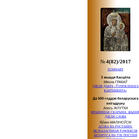
№
4(82)/2017
SUMMARY
З жыцця Касцёла
Мікола ГРАКАЎ
ДЗЕЛЯ ДАБРА «ЎЗЛЮБЛЕНАГА
КАНТЫНЕНТА»
Да 500-годдзя беларускага
кнігадруку
Алесь ЖЛУТКА
ФРАНЦІШАК СКАРЫНА: ЖЫЦЦ
ДЗЕЛЯ СЛОВА
Яўген МАЛІНОЎСКІ
АСОБА НА РОСТАНЯХ:
ПСІХАЛАГІЧНАЯ РЭФЛЕКСІЯ
БЕЛАРУСА НА ТЛЕ ПОСТАЦІ