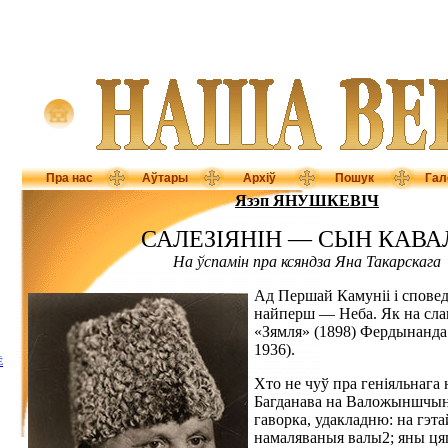
Пра нас
Аўтары
Архіў
Пошук
Гал
Язэп ЯНУШКЕВІЧ
САЛЕЗІЯНІН — СЫН КАВА
На ўспамін пра ксяндза Яна Такарскага
Ад Першай Камуніі і сповед
найперш — Неба. Як на сла
«Зямля» (1898) Фердынанда
1936).
Ё
Хто не чуў пра геніяльнага 
Багданава на Валожыншчыне
гаворка, удакладню: на гэта
намаляваныя валы2; яны цяг