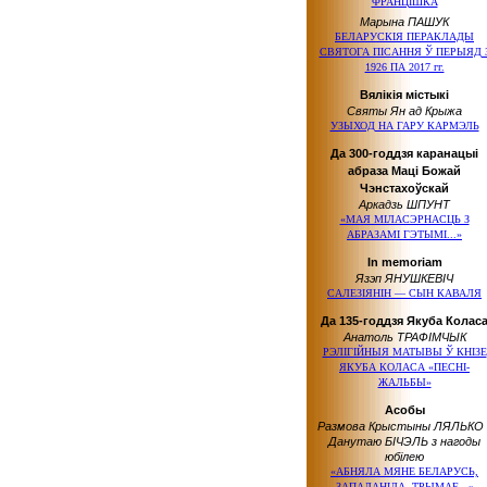
ФРАНЦІШКА
Марына ПАШУК
БЕЛАРУСКІЯ ПЕРАКЛАДЫ
СВЯТОГА ПІСАННЯ Ў ПЕРЫЯД 
1926 ПА 2017 гг.
Вялікія містыкі
Святы Ян ад Крыжа
УЗЫХОД НА ГАРУ КАРМЭЛЬ
Да 300-годдзя каранацыі
абраза Маці Божай
Чэнстахоўскай
Аркадзь ШПУНТ
«МАЯ МІЛАСЭРНАСЦЬ З
АБРАЗАМІ ГЭТЫМІ...»
In memoriam
Язэп ЯНУШКЕВІЧ
САЛЕЗІЯНІН — СЫН КАВАЛЯ
Да 135-годдзя Якуба Колас
Анатоль ТРАФІМЧЫК
РЭЛІГІЙНЫЯ МАТЫВЫ Ў КНІЗЕ
ЯКУБА КОЛАСА «ПЕСНІ-
ЖАЛЬБЫ»
Асобы
Размова Крыстыны ЛЯЛЬКО 
Данутаю БІЧЭЛЬ з нагоды
юбілею
«АБНЯЛА МЯНЕ БЕЛАРУСЬ,
ЗАПАЛАНІЛА, ТРЫМАЕ...»