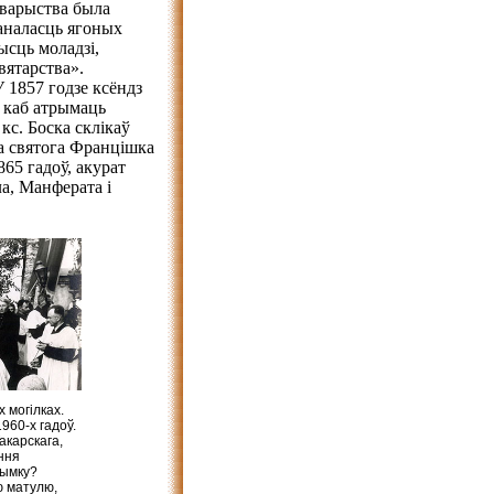
аварыства была
каналасць ягоных
ысць моладзі,
вятарства».
У 1857 годзе ксёндз
, каб атрымаць
кс. Боска склікаў
ва святога Францішка
65 гадоў, акурат
а, Манферата і
х могілках.
960-х гадоў.
акарскага,
ння
дымку?
ю матулю,