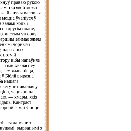
махнуў праваю рукою
ырамятка якой можа
ожа й апячы валовыя
 моцна ўчапіўся ў
з валамі хоць і
 на другім плане,
дхоністым узгорку
 карціны займае зямля
ленымі чорнымі
ў, парэзаных
х поту й
тору нібы напаўняе
— гімн-хваласпеў
дзлем жывапісца,
 ў Бібліі выразна
ба нашага
свету знітаваныя ў
аціна, чацвярціна
наю, — хмары, якія
відаць. Кантраст
чорнай зямлі ў поце
ілася да мяне з
ркушамі, вырванымі з