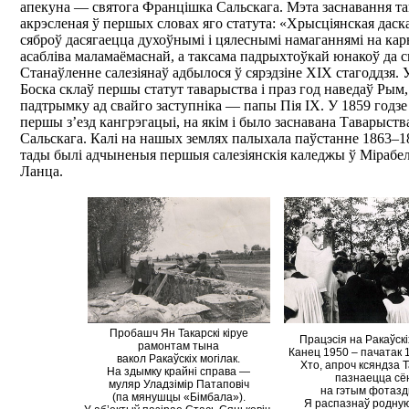
апекуна — святога Францішка Сальскага. Мэта заснавання т
акрэсленая ў першых словах яго статута: «Хрысціянская дас
сяброў дасягаецца духоўнымі і цялеснымі намаганнямі на кар
асабліва маламаёмаснай, а таксама падрыхтоўкай юнакоў да с
Станаўленне салезіянаў адбылося ў сярэдзіне ХІХ стагоддзя. 
Боска склаў першы статут таварыства і праз год наведаў Рым
падтрымку ад свайго заступніка — папы Пія IX. У 1859 годзе 
першы з’езд кангрэгацыі, на якім і было заснавана Таварыст
Сальскага. Калі на нашых землях палыхала паўстанне 1863–18
тады былі адчыненыя першыя салезіянскія каледжы ў Мірабел
Ланца.
Пробашч Ян Такарскі кіруе
Працэсія на Ракаўскі
рамонтам тына
Канец 1950 – пачатак 1
вакол Ракаўскіх могілак.
Хто, апроч ксяндза Т
На здымку крайні справа —
пазнаецца сё
муляр Уладзімір Патаповіч
на гэтым фотаз
(па мянушцы «Бімбала»).
Я распазнаў родну