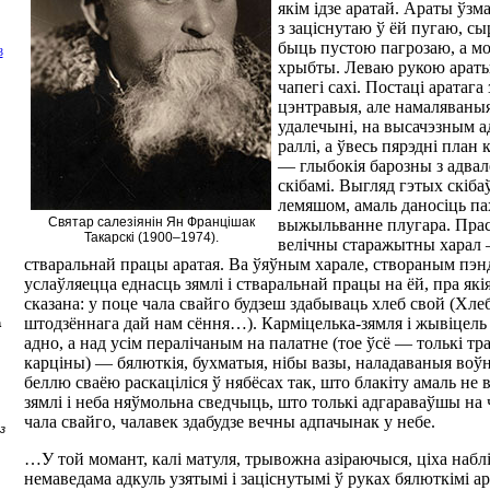
якім ідзе аратай. Араты ўз
з заціснутаю ў ёй пугаю, с
быць пустою пагрозаю, а м
З
хрыбты. Леваю рукою араты
чапегі сахі. Постаці аратага 
цэнтравыя, але намаляваныя
удалечыні, на высачэзным а
раллі, а ўвесь пярэдні план
— глыбокія барозны з адва
скібамі. Выгляд гэтых скіба
лемяшом, амаль даносіць па
Святар салезіянін Ян Францішак
выжыльванне плугара. Прас
Такарскі (1900–1974).
велічны старажытны харал 
стваральнай працы аратая. Ва ўяўным харале, створаным пэн
услаўляецца еднасць зямлі і стваральнай працы на ёй, пра якія
сказана: у поце чала свайго будзеш здабываць хлеб свой (Хле
штодзённага дай нам сёння…). Карміцелька-зямля і жывіцель 
а
адно, а над усім пералічаным на палатне (тое ўсё — толькі тр
карціны) — бялюткія, бухматыя, нібы вазы, наладаваныя воў
беллю сваёю раскаціліся ў нябёсах так, што блакіту амаль не 
зямлі і неба няўмольна сведчыць, што толькі адгараваўшы на 
чала свайго, чалавек здабудзе вечны адпачынак у небе.
з
…У той момант, калі матуля, трывожна азіраючыся, ціха набліз
немаведама адкуль узятымі і заціснутымі ў руках бялюткімі а