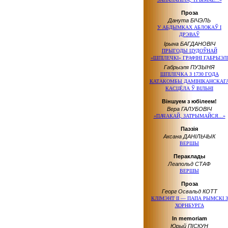
Проза
Данута БІЧЭЛЬ
У АБДЫМКАХ АБЛОКАЎ І
ДРЭВАЎ
Ірына БАГДАНОВІЧ
ПРЫГОДЫ ЦУДОЎНАЙ
«ШПІЛЕЧКІ» ГРАФІНІ ГАБРЫЭЛ
Габрыэля ПУЗЫНЯ
ШПІЛЕЧКА З 1730 ГОДА
КАТАКОМБЫ ДАМІНІКАНСКАГ
КАСЦЁЛА Ў ВІЛЬНІ
Віншуем з юбілеем!
Вера ГАЛУБОВІЧ
«ПАЧАКАЙ, ЗАТРЫМАЙСЯ...»
Паэзія
Аксана ДАНІЛЬЧЫК
ВЕРШЫ
Пераклады
Леапольд СТАФ
ВЕРШЫ
Проза
Георг Освальд КОТТ
КЛІМЭНТ ІІ — ПАПА РЫМСКІ З
ХОРНБУРГА
In memoriam
Юрый ПІСКУН