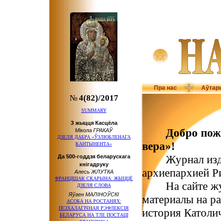
Пра нас
Аўтар
№
4(82)/2017
SUMMARY
З жыцця Касцёла
Добро пож
Мікола ГРАКАЎ
ДЗЕЛЯ ДАБРА «ЎЗЛЮБЛЕНАГА
вера»!
КАНТЫНЕНТА»
Журнал издае
Да 500-годдзя беларускага
кнігадруку
архиепархией Р
Алесь ЖЛУТКА
ФРАНЦІШАК СКАРЫНА: ЖЫЦЦЁ
На сайте журн
ДЗЕЛЯ СЛОВА
Яўген МАЛІНОЎСКІ
материалы на р
АСОБА НА РОСТАНЯХ:
ПСІХАЛАГІЧНАЯ РЭФЛЕКСІЯ
история Католи
БЕЛАРУСА НА ТЛЕ ПОСТАЦІ