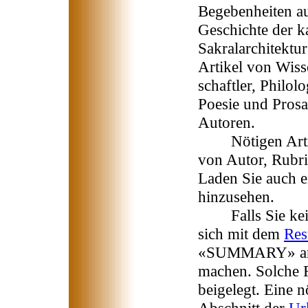
Begebenheiten a
Geschichte der k
Sakralarchitektur
Artikel von Wiss
schaftler, Philol
Poesie und Prosa
Autoren.
Nötigen Artike
von Autor, Rubri
Laden Sie auch e
hinzusehen.
Falls Sie kein 
sich mit dem
Re
«SUMMARY» an s
machen. Solche
beigelegt. Eine 