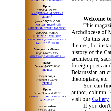
Проза
Данута БІЧЭЛЬ
У АБДЫМКАХ АБЛОКАЎ І
ДРЭВАЎ
Welcome to
Ірына БАГДАНОВІЧ
This magazine 
ПРЫГОДЫ ЦУДОЎНАЙ
«ШПІЛЕЧКІ» ГРАФІНІ ГАБРЫЭЛІ
Archdiocese of 
Габрыэля ПУЗЫНЯ
ШПІЛЕЧКА З 1730 ГОДА
On this site you
КАТАКОМБЫ ДАМІНІКАНСКАГА
КАСЦЁЛА Ў ВІЛЬНІ
themes, for insta
Віншуем з юбілеем!
history of the Ca
Вера ГАЛУБОВІЧ
«ПАЧАКАЙ, ЗАТРЫМАЙСЯ...»
architecture, sac
Паэзія
foreign poets and
Аксана ДАНІЛЬЧЫК
ВЕРШЫ
Belarussian art cr
Пераклады
theologians, etc.
Леапольд СТАФ
ВЕРШЫ
You can find ap
Проза
author, column, 
Георг Освальд КОТТ
КЛІМЭНТ ІІ — ПАПА РЫМСКІ З
visit our
Gallery
ХОРНБУРГА
If you don't k
In memoriam
Юрый ПІСКУН