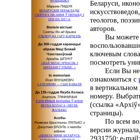
ФРАНЦІШКА
Беларуси, иконо
Марына ПАШУК
искусствоведов,
БЕЛАРУСКІЯ ПЕРАКЛАДЫ
СВЯТОГА ПІСАННЯ Ў ПЕРЫЯД З
теологов, поэзи
1926 ПА 2017 гг.
авторов.
Вялікія містыкі
Святы Ян ад Крыжа
Вы можете быс
УЗЫХОД НА ГАРУ КАРМЭЛЬ
воспользовавш
Да 300-годдзя каранацыі
абраза Маці Божай
ключевым слова
Чэнстахоўскай
Аркадзь ШПУНТ
посмотреть уни
«МАЯ МІЛАСЭРНАСЦЬ З
АБРАЗАМІ ГЭТЫМІ...»
Если Вы не зн
In memoriam
ознакомиться с
Язэп ЯНУШКЕВІЧ
САЛЕЗІЯНІН — СЫН КАВАЛЯ
в вертикальном
Да 135-годдзя Якуба Коласа
номеру. Выбрат
Анатоль ТРАФІМЧЫК
РЭЛІГІЙНЫЯ МАТЫВЫ Ў КНІЗЕ
(ссылка «Архіў
ЯКУБА КОЛАСА «ПЕСНІ-
ЖАЛЬБЫ»
страницы).
Асобы
По всем вопрос
Размова Крыстыны ЛЯЛЬКО з
Данутаю БІЧЭЛЬ з нагоды
версии журнала,
юбілею
«АБНЯЛА МЯНЕ БЕЛАРУСЬ,
2931750; e-mail
ЗАПАЛАНІЛА, ТРЫМАЕ...»