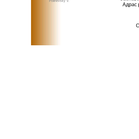
Polinevsky V.
Адрас 
C