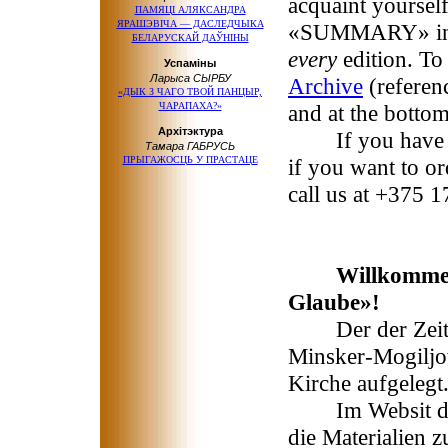
acquaint yoursel
ПАМЯЦІ АЛЯКСАНДРА
ЯРАШЭВІЧА — ДАСЛЕДЧЫКА
«SUMMARY» in up
БЕЛАРУСКАЙ ДАЎНІНЫ
every
edition. To
Успаміны
Ларыса СЫРБУ
Archive
(referen
«ДЫК З ЧАГО ТВОЙ ПАНЦЫР,
ЧАРАПАХА?»
and at the bottom
Архітэктура
If you have any
Тамара ГАБРУСЬ
ПРЫГАЖОСЦЬ У ПРАСТАЦЕ
if you want to or
call us at +375 
Willkommen
Glaube»!
Der der Zeitsch
Minsker-Mogiljo
Kirche aufgelegt
Im Websit der 
die Materialien 