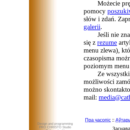
Możecie prędko
pomocy
poszuki
słów i zdań. Zap
galerii
.
Jeśli nie znaci
się z
rezume
art
menu zlewa), któ
czasopisma możn
poziomym menu na
Ze wszystkimi 
możliwości zamó
możno skontaktow
mail:
media@cath
Пра часопіс
::
Аўтар
Design and programming
PRO CHRISTO Studio
Заснава