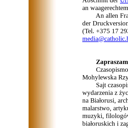
Abschnitt der
Ur
an waagerechtem
An allen Fragen
der Druckversion
(Tel. +375 17 29
media@catholic.
Zapraszamy
Czasopismo wy
Mohylewska Rzym
Sajt czasopisma
wydarzenia z życi
na Białorusi, arc
malarstwo, arty
muzyki, filologó
białoruskich i z