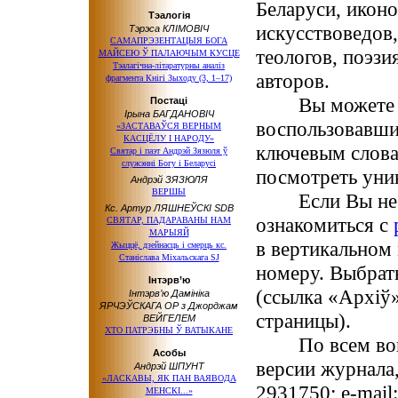
Беларуси, иконо
Тэалогія
искусствоведов,
Тэрэса КЛІМОВІЧ
САМАПРЭЗЕНТАЦЫЯ БОГА
теологов, поэзи
МАЙСЕЮ Ў ПАЛАЮЧЫМ КУСЦЕ
Тэалагічна-літаратурны аналіз
авторов.
фрагмента Кнігі Зыходу (3, 1–17)
Вы можете быс
Постаці
Ірына БАГДАНОВІЧ
воспользовавш
«ЗАСТАВАЎСЯ ВЕРНЫМ
КАСЦЁЛУ І НАРОДУ»
ключевым слова
Святар і паэт Андрэй Зязюля ў
служэнні Богу і Беларусі
посмотреть уни
Андрэй ЗЯЗЮЛЯ
ВЕРШЫ
Если Вы не зн
Кс. Артур ЛЯШНЕЎСКІ SDB
ознакомиться с
СВЯТАР, ПАДАРАВАНЫ НАМ
МАРЫЯЙ
в вертикальном
Жыццё, дзейнасць і смерць кс.
Станіслава Міхальскага SJ
номеру. Выбрат
Інтэрв’ю
(ссылка «Архіў
Інтэрв’ю Дамініка
ЯРЧЭЎСКАГА ОР з Джорджам
страницы).
ВЕЙГЕЛЕМ
ХТО ПАТРЭБНЫ Ў ВАТЫКАНЕ
По всем вопрос
Асобы
версии журнала,
Андрэй ШПУНТ
«ЛАСКАВЫ, ЯК ПАН ВАЯВОДА
2931750; e-mail
МЕНСКІ...»