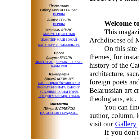
Пераклады
Райнэр Марыя РЫЛЬКЕ
ВЕРШЫ
Андрэа ГРЫЛЬ
Welcome to
ВЕРШЫ
This magazine 
Анатоль ФРАНС
АМІКУС І ЦЭЛЕСТЫН
Archdiocese of 
ЖАНГЛЁР МАЦІ БОЖАЙ
БАНАПАРТ У САН-МІНЬЯТА
On this site you
Проза
themes, for insta
Данута БІЧЭЛЬ
ЗЯЛЁНЫ АНДАРАЧАК — СКАРБ
history of the Ca
БАБЫ ЮЛІ
architecture, sac
Іканаграфія
Віталій КОЗІНЧУК
foreign poets and
КАНЦЭПЦЫЯ ЎКРАІНСКАГА
ІКОНАГРАФІЧНАГА КАНОНУ:
Belarussian art cr
УСХОДНЯЯ ІКАНАГРАФІЯ,
ЗАХОДНІ МАСТАЦКІ СТЫЛЬ
theologians, etc.
Мастацтва
You can find ap
Пётра ВАСІЛЕЎСКІ
НАТХНЁНЫЯ ГОРАДАМ...
author, column, 
visit our
Gallery
If you don't k