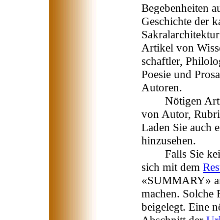
Begebenheiten a
Geschichte der k
Sakralarchitektur
Artikel von Wiss
schaftler, Philol
Poesie und Prosa
Autoren.
Nötigen Artike
von Autor, Rubri
Laden Sie auch e
hinzusehen.
Falls Sie kein 
sich mit dem
Re
«SUMMARY» an s
machen. Solche
beigelegt. Eine 