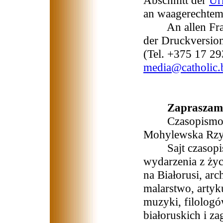
Abschnitt der
Ur
an waagerechtem
An allen Fragen
der Druckversion
(Tel. +375 17 29
media@catholic.
Zapraszamy
Czasopismo wy
Mohylewska Rzym
Sajt czasopisma
wydarzenia z życi
na Białorusi, arc
malarstwo, arty
muzyki, filologó
białoruskich i z