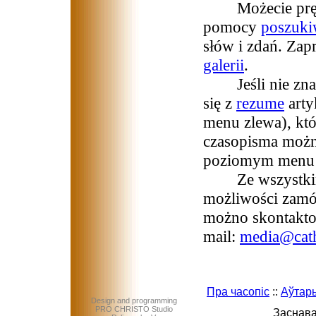
Możecie prędko
pomocy
poszuki
słów i zdań. Zap
galerii
.
Jeśli nie znaci
się z
rezume
art
menu zlewa), któ
czasopisma możn
poziomym menu na
Ze wszystkimi 
możliwości zamó
możno skontaktow
mail:
media@cath
Пра часопіс
::
Аўтар
Design and programming
PRO CHRISTO Studio
Заснава