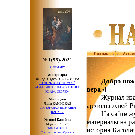
Пра нас
Аўтар
№
1(95)/2021
SUMMARY
Апокрыфы
Кс. др. Сяргей СУРЫНОВІЧ
Добро пож
ГІСТОРЫЯ СВ. ЮЗАФА Ў
вера»!
АПАКРЫФІЧНЫМ «СКАЗЕ ПРА
ЮЗАФА ЦЕСЛЮ»
Журнал издае
Мастацтва
архиепархией Р
Лідзія КАМІНСКАЯ
«ЯК ЗАГАДАЎ ЯМУ АНЁЛ
На сайте журн
ПАНА...»
Жыццё Касцёла
материалы на р
Марына ПАШУК
история Католи
ЗЯМЛЯ ВЕРЫ
Папа на радзіме Абрагама