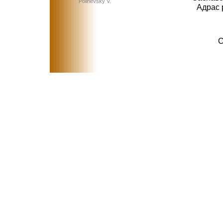
Polinevsky V.
Адрас 
C