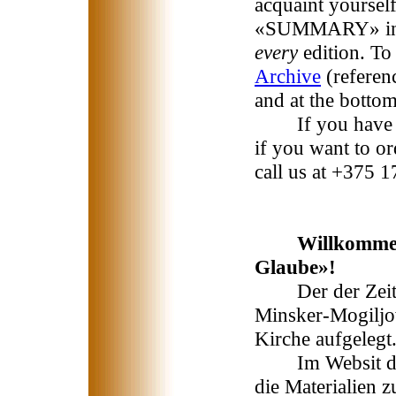
acquaint yoursel
«SUMMARY» in up
every
edition. To
Archive
(referen
and at the bottom
If you have any
if you want to or
call us at +375 
Willkommen
Glaube»!
Der der Zeitsch
Minsker-Mogiljo
Kirche aufgelegt
Im Websit der 
die Materialien 