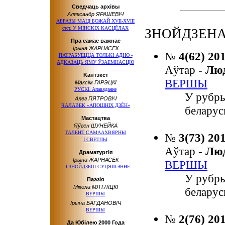
Сведчаць архівы
Аляксандр ЯРАШЕВІЧ
АБРАЗЫ МАЦІ БОЖАЙ ХVІІ-ХVІІІ
стст. У МІНСКІХ КАСЦЁЛАХ
ЗНОЙДЗЕНА
Пра самае важнае
Ірына ЖАРНАСЕК
№
4(62) 20
ПАТРАБУЕЦЦА ТОЛЬКІ АДНО -
АДКАЗАЦЬ ЯМУ ЎЗАЕМНАСЦЮ
Аўтар -
Лю
Kaнтэкcт
ВЕРШЫ
Максiм ГАРЭЦКІ
РУCKI. Aпaвядaннe
У рубр
Алег ПЯТРОВІЧ
ЧАЛАВЕК «АПОШНIХ ДЗЁН»
беларус
Мастацтва
Яўген ШУНЕЙКА
ТАЛЕНТ САМААХВЯРНЫ
№
3(73) 20
І СВЕТЛЫ
Аўтар -
Лю
Драматургія
Ірына ЖАРНАСЕК
ВЕРШЫ
...І ЗНОЙДЗЕШ СУЦЯШЭННЕ
У рубр
Паэзія
Мікола МЯТЛІЦКІ
беларус
ВЕРШЫ
Ірына БАГДАНОВІЧ
ВЕРШЫ
№
2(76) 20
Да Юбілею 2000 Года