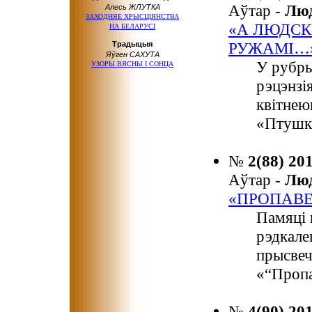
Аўтар -
Лю
Алесь ЖЛУТКА
ЗАХОДНЯЕ ХРЫСЦІЯНСТВА
«А ЛЮДСК
НА БЕЛАРУСІ
РУЖАМІ…
Tрaдыцыя
Яўгeн CАХУТА
У рубры
УЗOPЫ BЯCHЫ I COHЦA
рэцэнзі
квітнею
«Птушка
№
2(88) 20
Аўтар -
Лю
«ПРОПАВЕ
Памяці 
рэдкале
прысвеч
«“Пропа
№
4(90) 20