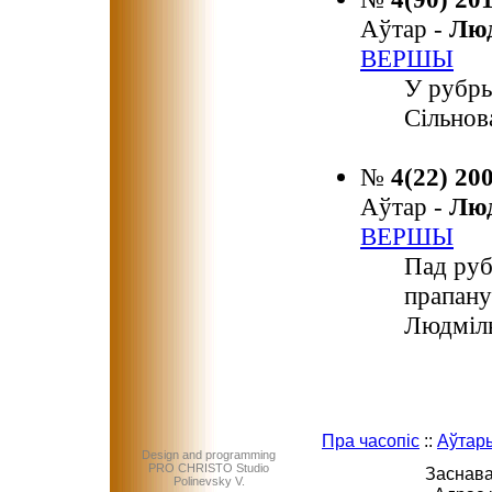
Аўтар -
Лю
ВЕРШЫ
У рубр
Сільнов
№
4(22) 20
Аўтар -
Лю
ВЕРШЫ
Пад руб
прапану
Людмілы
Пра часопіс
::
Аўтар
Design and programming
PRO CHRISTO Studio
Заснава
Polinevsky V.