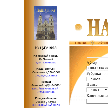
Пра нас
Аўтар
№
1(4)/1998
На кніжнай паліцы
Ян Павел ІІ
Аўтар
ДАР І ТАЯМНІЦА
Нашы святыні
Святлана АДАМОВІЧ
Рубрыка
ЦУД АДРАДЖЭННЯ
Пocтaцi
Нумар
Аляксандр АДАМКОВІЧ
ГАЛОЎНЫ КРЫТЭРЫЙ -
СУМЛЕННАСЦЬ
Ключавыя 
Роздум аб веры
Эдвард СТАНЕК
ШЭСЦЬ ПРАЎДАЎ ВЕРЫ