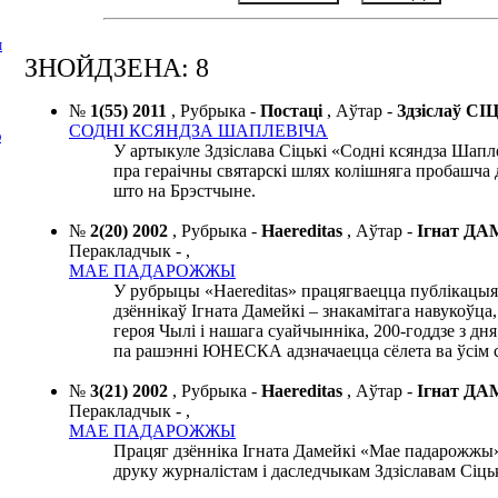
І
ЗНОЙДЗЕНА: 8
№
1(55) 2011
,
Рубрыка -
Постаці
,
Аўтар -
Здзіслаў С
СОДНІ КСЯНДЗА ШАПЛЕВІЧА
Ю
У артыкуле Здзіслава Сіцькі «Содні ксяндза Шапл
пра гераічны святарскі шлях колішняга пробашча 
што на Брэстчыне.
№
2(20) 2002
,
Рубрыка -
Haereditas
,
Аўтар -
Ігнат Д
Перакладчык -
,
МАЕ ПАДАРОЖЖЫ
У рубрыцы «Haereditas» працягваецца публікацыя
дзённікаў Ігната Дамейкі – знакамітага навукоўца
героя Чылі і нашага суайчынніка, 200-годдзе з дн
па рашэнні ЮНЕСКА адзначаецца сёлета ва ўсім 
№
3(21) 2002
,
Рубрыка -
Haereditas
,
Аўтар -
Ігнат Д
Перакладчык -
,
МАЕ ПАДАРОЖЖЫ
Працяг дзённіка Ігната Дамейкі «Мае падарожжы»
друку журналістам і даследчыкам Здзіславам Сіць