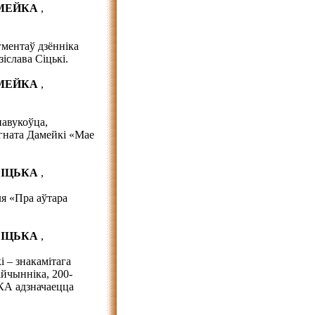
АМЕЙКА
,
гментаў дзённіка
іслава Сіцькі.
АМЕЙКА
,
навукоўца,
Ігната Дамейкі «Мае
 СІЦЬКА
,
ля «Пра аўтара
 СІЦЬКА
,
і – знакамітага
айчынніка, 200-
КА адзначаецца