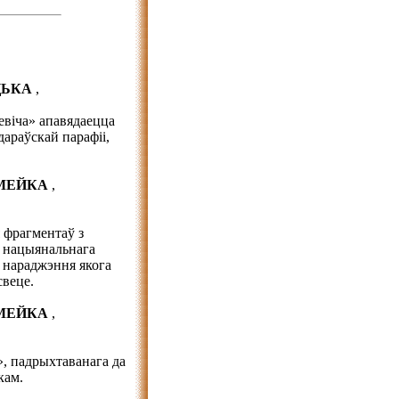
ІЦЬКА
,
евіча» апавядаецца
дараўскай парафіі,
АМЕЙКА
,
 фрагментаў з
, нацыянальнага
я нараджэння якога
свеце.
АМЕЙКА
,
, падрыхтаванага да
кам.