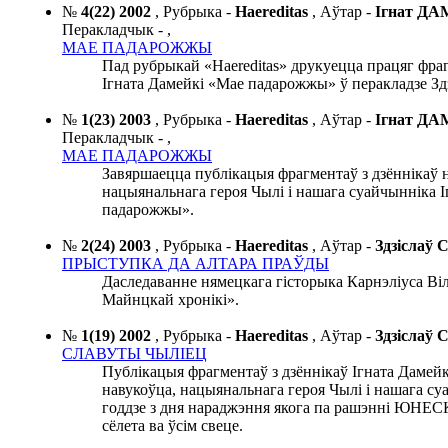
№
4(22) 2002
,
Рубрыка -
Haereditas
,
Аўтар -
Ігнат Д
Перакладчык -
,
МАЕ ПАДАРОЖЖЫ
Пад рубрыкай «Haereditas» друкуецца працяг фра
Ігната Дамейкі «Мае падарожжы» ў перакладзе Здз
№
1(23) 2003
,
Рубрыка -
Haereditas
,
Аўтар -
Ігнат Д
Перакладчык -
,
МАЕ ПАДАРОЖЖЫ
Завяршаецца публікацыя фрагментаў з дзённікаў 
нацыянальнага героя Чылі і нашага суайчынніка 
падарожжы».
№
2(24) 2003
,
Рубрыка -
Haereditas
,
Аўтар -
Здзіслаў
ПРЫСТУПКА ДА АЛТАРА ПРАЎДЫ
Даследаванне нямецкага гісторыка Карнэліуса Ві
Майнцкай хронікі».
№
1(19) 2002
,
Рубрыка -
Haereditas
,
Аўтар -
Здзіслаў
СЛАВУТЫ ЧЫЛІЕЦ
Публікацыя фрагментаў з дзённікаў Ігната Дамейк
навукоўца, нацыянальнага героя Чылі і нашага су
годдзе з дня нараджэння якога па рашэнні ЮНЕС
сёлета ва ўсім свеце.