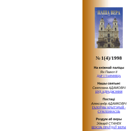
№
1(4)/1998
На кніжнай паліцы
Ян Павел ІІ
ДАР І ТАЯМНІЦА
Нашы святыні
Святлана АДАМОВІЧ
ЦУД АДРАДЖЭННЯ
Пocтaцi
Аляксандр АДАМКОВІЧ
ГАЛОЎНЫ КРЫТЭРЫЙ -
СУМЛЕННАСЦЬ
Роздум аб веры
Эдвард СТАНЕК
ШЭСЦЬ ПРАЎДАЎ ВЕРЫ