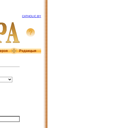
CATHOLIC.BY
ерэя
Рэдакцыя