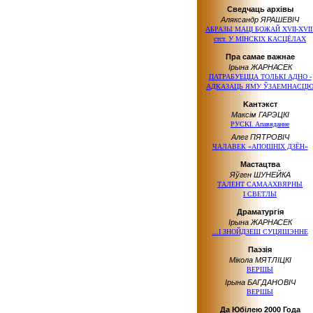
Сведчаць архівы
Аляксандр ЯРАШЕВІЧ
АБРАЗЫ МАЦІ БОЖАЙ ХVІІ-ХVІІ
стст. У МІНСКІХ КАСЦЁЛАХ
Пра самае важнае
Ірына ЖАРНАСЕК
ПАТРАБУЕЦЦА ТОЛЬКІ АДНО -
АДКАЗАЦЬ ЯМУ ЎЗАЕМНАСЦ
Kaнтэкcт
Максiм ГАРЭЦКІ
РУCKI. Aпaвядaннe
Алег ПЯТРОВІЧ
ЧАЛАВЕК «АПОШНIХ ДЗЁН»
Мастацтва
Яўген ШУНЕЙКА
ТАЛЕНТ САМААХВЯРНЫ
І СВЕТЛЫ
Драматургія
Ірына ЖАРНАСЕК
...І ЗНОЙДЗЕШ СУЦЯШЭННЕ
Паэзія
Мікола МЯТЛІЦКІ
ВЕРШЫ
Ірына БАГДАНОВІЧ
ВЕРШЫ
Да Юбілею 2000 Года