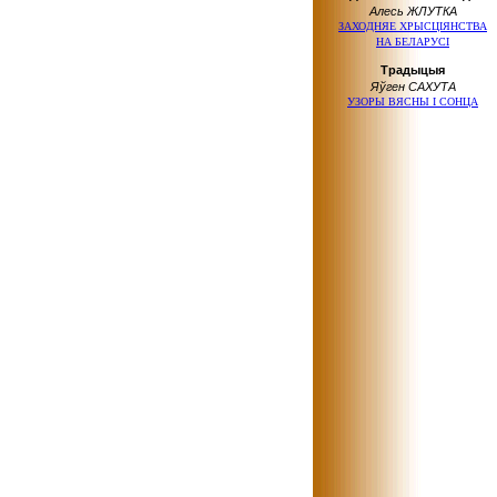
Алесь ЖЛУТКА
ЗАХОДНЯЕ ХРЫСЦІЯНСТВА
НА БЕЛАРУСІ
Tрaдыцыя
Яўгeн CАХУТА
УЗOPЫ BЯCHЫ I COHЦA