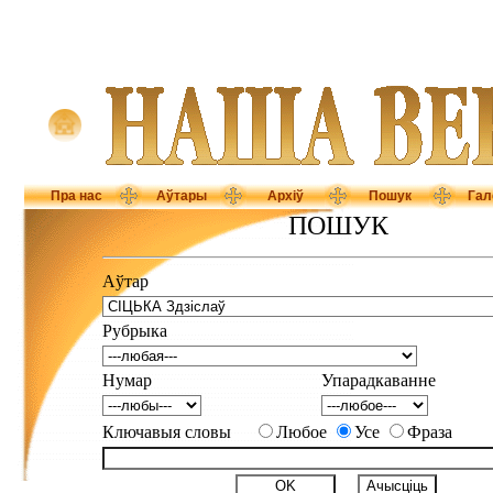
Пра нас
Аўтары
Архіў
Пошук
Гал
ПОШУК
Аўтар
Рубрыка
Нумар
Упарадкаванне
Ключавыя словы
Любое
Усе
Фраза