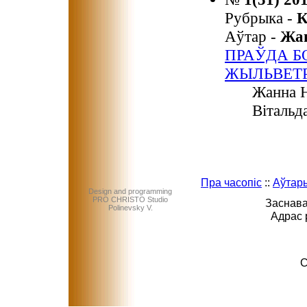
Рубрыка -
К
Аўтар -
Жа
ПРАЎДА Б
ЖЫЛЬВЕТ
Жанна Н
Вітальд
Пра часопіс
::
Аўтар
Design and programming
PRO CHRISTO Studio
Заснава
Polinevsky V.
Адрас 
C