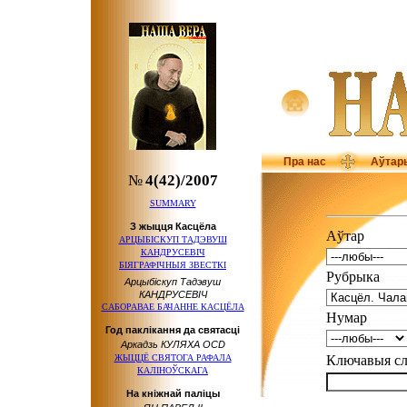
Пра нас
Аўтар
№
4(42)/2007
SUMMARY
З жыцця Касцёла
Аўтар
АРЦЫБІСКУП ТАДЭВУШ
КАНДРУСЕВІЧ
БІЯГРАФІЧНЫЯ ЗВЕСТКІ
Рубрыка
Арцыбіскуп Тадэвуш
КАНДРУСЕВІЧ
САБОРАВАЕ БАЧАННЕ КАСЦЁЛА
Нумар
Год паклікання да святасці
Аркадзь КУЛЯХА OCD
ЖЫЦЦЁ СВЯТОГА РАФАЛА
Ключавыя 
КАЛІНОЎСКАГА
На кніжнай паліцы