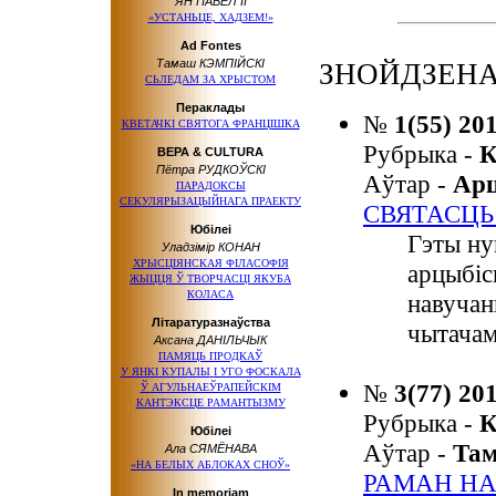
ЯН ПАВЕЛ ІІ
«УСТАНЬЦЕ, ХАДЗЕМ!»
Ad Fontes
Тамаш КЭМПІЙСКІ
ЗНОЙДЗЕНА
СЬЛЕДАМ ЗА ХРЫСТОМ
Пераклады
№
1(55) 20
КВЕТАЧКІ СВЯТОГА ФРАНЦІШКА
Рубрыка -
К
ВЕРА & CULTURA
Пётра РУДКОЎСКІ
Аўтар -
Ар
ПАРАДОКСЫ
СЕКУЛЯРЫЗАЦЫЙНАГА ПРАЕКТУ
СВЯТАСЦЬ
Юбілеі
Гэты ну
Уладзімір КОНАН
ХРЫСЦІЯНСКАЯ ФІЛАСОФІЯ
арцыбіс
ЖЫЦЦЯ Ў ТВОРЧАСЦІ ЯКУБА
КОЛАСА
навучан
Літаратуразнаўства
чытачам
Аксана ДАНІЛЬЧЫК
ПАМЯЦЬ ПРОДКАЎ
У ЯНКІ КУПАЛЫ
І УГО ФОСКАЛА
№
3(77) 20
Ў АГУЛЬНАЕЎРАПЕЙСКІМ
КАНТЭКСЦЕ РАМАНТЫЗМУ
Рубрыка -
К
Юбілеі
Аўтар -
Та
Ала СЯМЁНАВА
«НА БЕЛЫХ АБЛОКАХ СНОЎ»
РАМАН НА
In memoriam