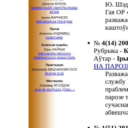
Ю. Шэдз
Данута БІЧЭЛЬ
ПАМЯЦІ МАЁЙ СЯБРОЎКІ ІРЫНЫ
Гая ОР 
КРЭНЬ
Ірына ЖАРНАСЕК
разважа
БЕРАЗВЕЦКАЯ ТРАГЕДЫЯ
каштоўн
Проза
Анатоль КУДРАВЕЦ
РАЗВІТАННЕ
№
4(14) 20
Кніжныя скарбы
Рубрыка -
К
Юры ЛАЎРЫК
КНІГАЗБОРЫ ПІНСКАГА
Аўтар -
Ір
ЛЕШЧЫНСКАГА МАНАСТЫРА
НА ПАРОЗ
Практыкум
Аляксандр МЕШЧАНОВІЧ OCD
Разважа
ПРАРОК ОСІЯ
службу 
Мастацтва
Уладзімір ЯГОЎДЗІК
праблем
«КАБ НЕ МАЎЧАЛА ДУША...»
парозе 
сучасна
абвешча
№
1(51) 20