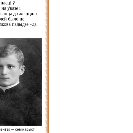
ўпасці ў
на ўвазе і
авацца да жыцця: з
алей было не
язкова падыдзе «да
вёнтэк — семінарыст.