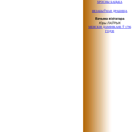
ХРОСНЫ БАЦЬКА
НЕЗАБЫЎНАЯ ДРАБНІЦА
Вачыма візітатара
Юры ЛАЎРЫК
МЕНСКІЯ ДАМІНІКАНЕ Ў 1796
ГОДЗЕ