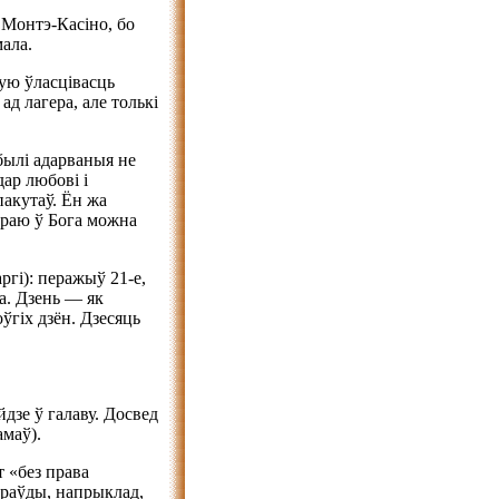
а Монтэ-Касіно, бо
мала.
вую ўласцівасць
д лагера, але толькі
былі адарваныя не
ар любові і
пакутаў. Ён жа
вераю ў Бога можна
ргі): перажыў 21-е,
а. Дзень — як
оўгіх дзён. Дзесяць
дзе ў галаву. Досвед
амаў).
т «без права
 праўды, напрыклад,