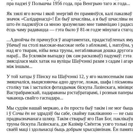
пра падзеі ў Польшчы 1956 года, пра Венгрыю таго ж года...
Як ззялі яго вочы і якой энергіяй ён прамяніўся, калі паказва
значок «Салідарнасці»! Ён быў шчаслівы, а я быў шчаслівы не
што ён падзяліўся са мною зразумелаю мне таямніцаю і радас
ёсць чаму радавацца — гэта было ў 81-м годзе мінулага стаго
...Аднойчы ён прачнуўся ў апартаментах, прадастаўленых ям
ўбачыў на столі высокае-высокае неба з аблокамі, і, напэўна, 
над яго тварам, нібы века труны, негабляваная дошка другог
нараў... Ва ўсялякім выпадку (як сам расказваў) падумаў: гэта 
змясцілася маіх хатак на вуліцы Шаўчэнкі разам з садам і агаро
між іншым...
У той хатцы ў Пінску на Шаўчэнкі 12, у яго малюсенькім па
змяшчаліся, выцясняючы адно другое, ложак, шафа і пісьмовы
століку так і засталіся фотаздымак біскупа Лазінскага, мінія
Вастрабрамскай, падараваны рэстаўратарамі, і розныя папер
чакаюць свайго гаспадара...
Мы судзім нашай меркаю, а ён проста быў такім і не мог быць
і ў Сочы ён не здрадзіў бы сабе, свайму пакліканню — не сы
прадвызначанага шляху. Такім стварыў яго Пан Бог, пакліка
труны біскупа Лазінскага, дзе Казімір Свёнтэк усяго толькі пр
сваёй маці і здольнасці быць добрым хрысціянінам. Ён памята