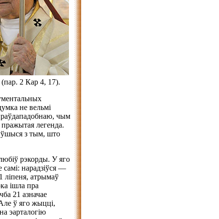
пар. 2 Кар 4, 17).
кументальных
думка не вельмі
 праўдападобнаю, чым
 пражытая легенда.
нуўшыся з тым, што
любіў рэкорды. У яго
е самі: нарадзіўся —
1 ліпеня, атрымаў
рка ішла пра
чба 21 азначае
Але ў яго жыцці,
 на эарталогію