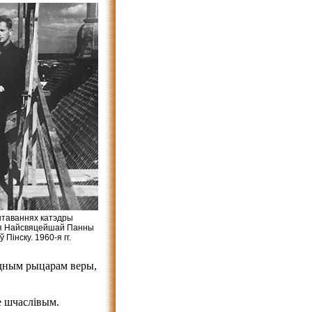
таваннях катэдры
я Найсвяцейшай Панны
 Пінску. 1960-я гг.
ўдным рыцарам веры,
е шчаслівым.