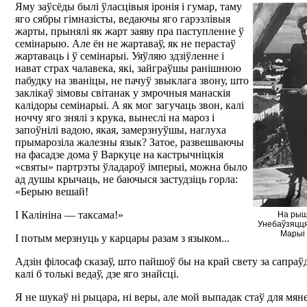
Яму заўсёды былі ўласцівыя іронія і гумар, таму
яго сябры гімназісты, ведаючы яго гарэзлівыя
жарты, прынялі як жарт заяву пра паступленне ў
семінарыю. Але ён не жартаваў, як не перастаў
жартаваць і ў семінарыі. Уяўляю здзіўленне і
нават страх чалавека, які, зайграўшы ранішнюю
пабудку на званіцы, не пачуў звыклага звону, што
заклікаў зімовы світанак у змрочныя манаскія
калідоры семінарыі. А як мог загучаць звон, калі
ноччу яго знялі з крука, вынеслі на мароз і
запоўнілі вадою, якая, замерзнуўшы, наглуха
прымарозіла жалезны язык? Затое, развешваючы
на фасадзе дома ў Варкуце на кастрычніцкія
«святы» партрэты ўладароў імперыі, можна было
ад душы крычаць, не баючыся застудзіць горла:
«Берыю вешай!
І Калініна — таксама!»
На рыш
Унебаўзяцц
Марыі ў
І потым мерзнуць у карцары разам з языком...
Адзін філосаф сказаў, што пайшоў бы на край свету за сапра
калі б толькі ведаў, дзе яго знайсці.
Я не шукаў ні рыцара, ні веры, але мой выпадак стаў для мян