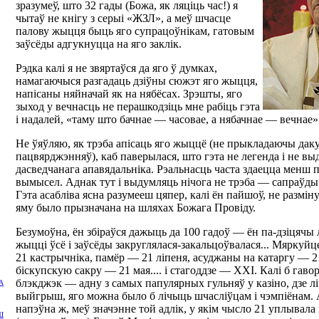
зразумеў, што 32 гады (Божа, як ляціць час!) я
чытаў не кнігу з серыі «ЖЗЛ», а меў шчасце
палову жыцця быць яго супрацоўнікам, гатовым
заўсёды адгукнуцца на яго заклік.
Рэдка калі я не звяртаўся да яго ў думках,
намагаючыся разгадаць дзіўны сюжэт яго жыцця,
напісаны няйначай як на нябёсах. Зрэшты, яго
зыход у вечнасць не перашкодзіць мне рабіць гэта
і надалей, «таму што бачнае — часовае, а нябачнае — вечнае» (
Не ўяўляю, як трэба апісаць яго жыццё (не прыкладаючы да
пацвярджэнняў), каб паверылася, што гэта не легенда і не вы
дасведчанага апавядальніка. Рэальнасць часта здаецца менш
вымысел. Аднак тут і выдумляць нічога не трэба — сапраўды
Гэта асабліва ясна разумееш цяпер, калі ён пайшоў, не размі
яму было прызначана на шляхах Божага Провіду.
Безумоўна, ён збіраўся дажыць да 100 гадоў — ён па-дзіцячы 
жыцці ўсё і заўсёды закруглялася-закальцоўвалася... Мяркуйц
21 кастрычніка, памёр — 21 ліпеня, асуджаны на катаргу — 2
біскупскую сакру — 21 мая.... і стагоддзе — ХХІ. Калі б гаво
блэкджэк — адну з самых папулярных гульняў у казіно, дзе лі
А
выйгрыш, яго можна было б лічыць шчасліўцам і чэмпіёнам. 
напэўна ж, меў значэнне той адлік, у якім чысло 21 уплывала
Ш