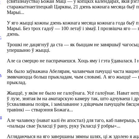
(святазнаўства) Божай Маці — у копцкіх календарах, якія рэ
Н
старажытнаегіпецкай Царквы, 21 дзень кожнага месяца быў
Марыі...
У яго жыцці кожны дзень кожнага месяца кожнага года быў
Марыі. Без трох гадоў — 100 летаў і зімаў. І прозвішча яго — 
дзень.
:
Трошкі не дацягнуў да ста — як быццам не завяршыў чагосьці.
упершыню ў жыцці.
Але са смерцю не паспрачаешся. Хоць яму і гэта ўдавалася. І н
Як было заўважана Абелярам, чалавечыя пачуцці часта мацн
А
змякчаюцца больш прыкладам, чым словамі. А яго жыццё — г
прыклад.
Жыццё, у якім не было не галоўнага. Усё галоўнае. Нават не
ў лузе, знятая ім на аматарскую камеру так, што адчуваеш і др
ўсхваляваны позірк, і замілаванне з дзіцячым пачуццём бясц
травінкі — стварэння Божага...
ЛІ
Але чалавеку (нават калі ён апостал) для таго, каб паверыць, 
«пальцы свае ўкласці ў рану, руку ўкласці ў рэбры»...
Аглядаючыся на яго завершаны зямны шлях, ці ж здолею я ац