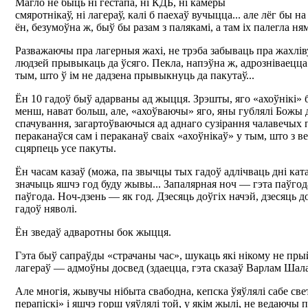
Магло не быць ні гестапа, ні КДБ, ні камеры
смяротнікаў, ні лагераў, калі б паехаў вучыцца... але лёг бы н
ён, безумоўна ж, быў бы разам з палякамі, а там іх палегла ня
Разважаючы пра лагерныя жахі, не трэба забываць пра жахлі
людзей прывыкаць да ўсяго. Пекла, напэўна ж, адрозніваецца а
тым, што ў ім не дадзена прывыкнуць да пакутаў...
Ён 10 гадоў быў адарваны ад жыцця. Зрэшты, яго «ахоўнікі» 
менш, нават больш, але, «ахоўваючы» яго, яны гублялі Божы д
спачування, загартоўваючыся ад аднаго сузірання чалавечых 
пераканаўся сам і пераканаў сваіх «ахоўнікаў» у тым, што з 
сцярпець усе пакуты.
Ён часам казаў (можа, па звычцы тых гадоў адлічваць дні ката
значыць яшчэ год буду жывы... Запалярная ноч — гэта паўгод
паўгода. Ноч-дзень — як год. Дзесяць доўгіх начэй, дзесяць д
гадоў няволі.
Ён зведаў адваротны бок жыцця.
Гэта быў сапраўды «страчаны час», шукаць які нікому не прый
лагераў — адмоўны досвед (здаецца, гэта сказаў Варлам Шал
Але многія, жывучы нібыта свабодна, кепска ўяўлялі сабе све
перапіскі» і яшчэ горш уяўлялі той, у якім жылі, не ведаючы