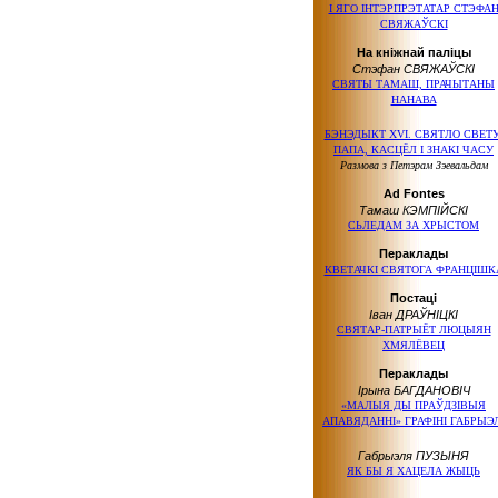
І ЯГО ІНТЭРПРЭТАТАР СТЭФА
СВЯЖАЎСКІ
На кніжнай паліцы
Стэфан СВЯЖАЎСКІ
СВЯТЫ ТАМАШ, ПРАЧЫТАНЫ
НАНАВА
БЭНЭДЫКТ XVI. СВЯТЛО СВЕТУ
ПАПА, КАСЦЁЛ І ЗНАКІ ЧАСУ
Размова з Петэрам Зэевальдам
Ad Fontes
Тамаш КЭМПІЙСКІ
СЬЛЕДАМ ЗА ХРЫСТОМ
Пераклады
КВЕТАЧКІ СВЯТОГА ФРАНЦІШК
Постаці
Іван ДРАЎНІЦКІ
СВЯТАР-ПАТРЫЁТ ЛЮЦЫЯН
ХМЯЛЁВЕЦ
Пераклады
Ірына БАГДАНОВІЧ
«МАЛЫЯ ДЫ ПРАЎДЗІВЫЯ
АПАВЯДАННІ» ГРАФІНІ ГАБРЫЭ
Габрыэля ПУЗЫНЯ
ЯК БЫ Я ХАЦЕЛА ЖЫЦЬ