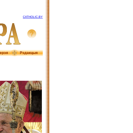
CATHOLIC.BY
ерэя
Рэдакцыя