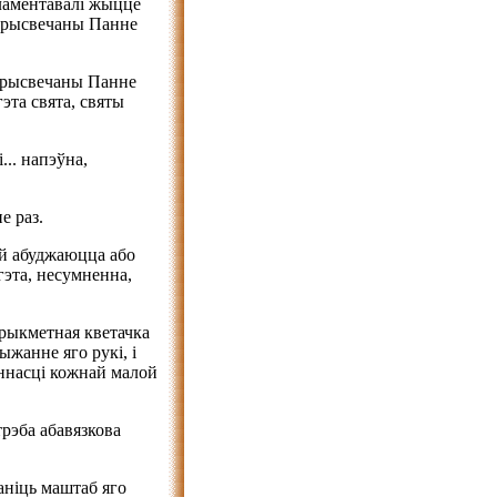
гламентавалі жыццё
 прысвечаны Панне
 прысвечаны Панне
гэта свята, святы
.. напэўна,
е раз.
ей абуджаюцца або
эта, несумненна,
прыкметная кветачка
ыжанне яго рукі, і
эннасці кожнай малой
трэба абавязкова
аніць маштаб яго