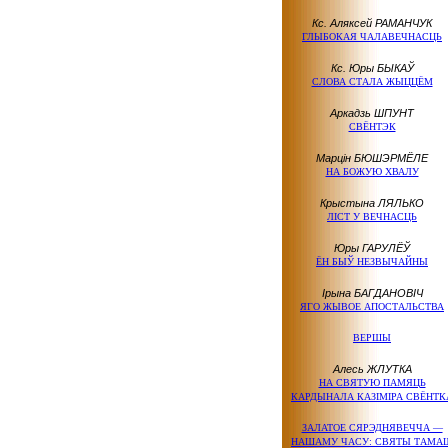
Кс. Аляксей РАМАНЧУК
ГЛЫБОКАЯ ЧАЛАВЕЧНАСЦЬ
Кс. Юры БЫКАЎ
СЛОВА СТАЛА ЖЫЦЦЁМ
Аркадзь ШПУНТ
СВЁНТЭК
Марцін БЮШЭРМЁЛЕ
НА БОЖУЮ ХВАЛУ
Крыстына ЛЯЛЬКО
ЛІСТ У ВЕЧНАСЦЬ
Юры ГАРУЛЁЎ
ЁН БЫЎ НЕЗВЫЧАЙНЫ
Ірына БАГДАНОВІЧ
ЯГО ЖЫВОЕ АПОСТАЛЬСТВА
ВЕРШЫ
Алесь ЖЛУТКА
НА СВЯТУЮ ПАМЯЦЬ
КАРДЫНАЛА КАЗІМІРА СВЁНТК
ЗАЛАТОЕ СЯРЭДНЯВЕЧЧА —
НАШАМУ ЧАСУ: СВЯТЫ ТАМА