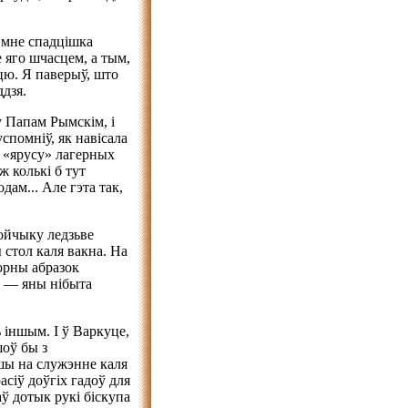
ў мне спадцішка
 яго шчасцем, а тым,
цю. Я паверыў, што
ддзя.
у Папам Рымскім, і
успомніў, як навісала
а «ярусу» лагерных
ж колькі б тут
дам... Але гэта так,
койчыку ледзьве
 стол каля вакна. На
цюрны абразок
ы — яны нібыта
 іншым. І ў Варкуце,
шоў бы з
ўшы на служэнне каля
асіў доўгіх гадоў для
ў дотык рукі біскупа