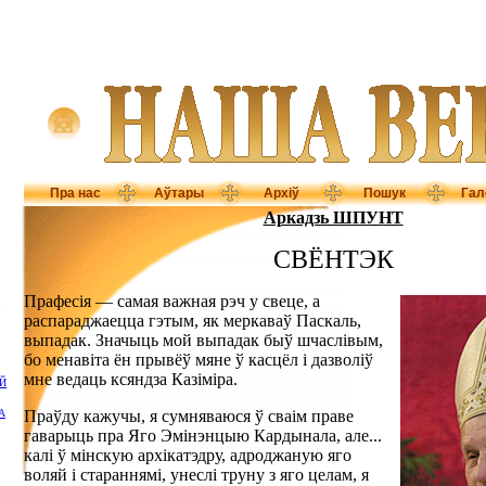
Пра нас
Аўтары
Архіў
Пошук
Гал
Аркадзь ШПУНТ
СВЁНТЭК
Прафесія — самая важная рэч у свеце, а
распараджаецца гэтым, як меркаваў Паскаль,
выпадак. Значыць мой выпадак быў шчаслівым,
бо менавіта ён прывёў мяне ў касцёл і дазволіў
мне ведаць ксяндза Казіміра.
Й
А
Праўду кажучы, я сумняваюся ў сваім праве
гаварыць пра Яго Эмінэнцыю Кардынала, але...
калі ў мінскую архікатэдру, адроджаную яго
воляй і стараннямі, унеслі труну з яго целам, я