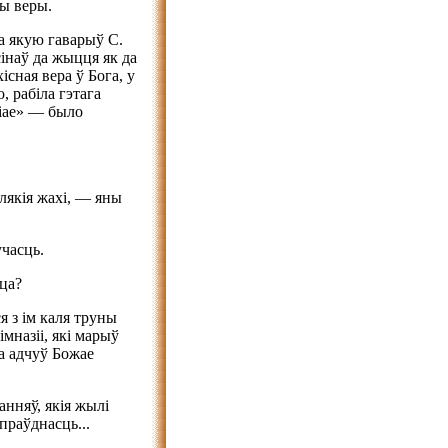
ры веры.
а якую гаварыў С.
інаў да жыцця як да
сная вера ў Бога, у
, рабіла гэтага
diae» — было
ялякія жахі, — яны
часць.
рца?
я з ім каля труны
імназіі, які марыў
на адчуў Божае
анняў, якія жылі
праўднасць...