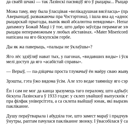
да сваёй шчакі — так Лазінскі пасвяціў яго ў рыцары... Рыца
Можа таму, яму была ўласцівая «велікадушная вясёласць» (пр
Аверынцаў, разважаючы пра Чэстэртона), і ішла яна ад «аднос
рыцарскай прыгоды, вынік якой абсалютна невядомы». Непахі
дапамогу Божай Маці і ў тое, што дабро заўсёды перамагае зло
рыцара непераможным у любых абставінах. «Mater Misericor
напісана на яго біскупскім гербе.
Ды як жа паверыць, «пальцы не ўклаўшы»?
Яго лёс здзіўляў нават тых, у пагонах, «видавших виды» і ўс
мелі доступ да яго «асабістай справы».
— Верыў, — па-дзіцячы проста тлумачыў ён маёру сваю жыву
Зрэшты, гэта ўжо вядома ўсім. Але хто ведае таямніцу яго сэ
Ён і сам не мог да канца зразумець таго пералому, што адбыўс
біскупа Лазінскага ў 1933 годзе: у склеп увайшоў выпускнік г
пра філфак універсітэта, а са склепа выйшаў юнак, які выраз
пакліканне.
Душу пераўтварыла і абудзіла тое, што замест мараў і прадчув
ўнутры, раптам пачулася пакліканне звонку. І ўвасобілася ў са