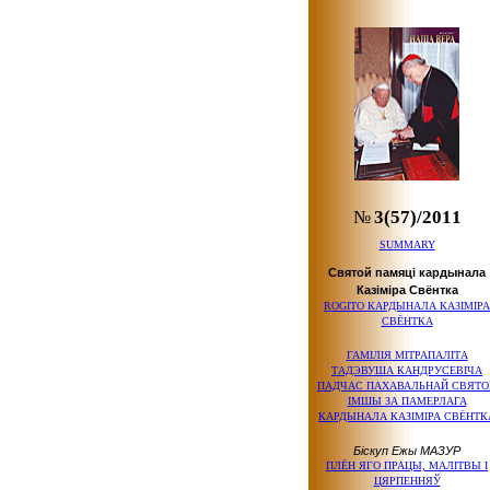
№
3(57)/2011
SUMMARY
Святой памяці кардынала
Казіміра Свёнтка
ROGITO КАРДЫНАЛА КАЗІМІРА
СВЁНТКА
ГАМІЛІЯ МІТРАПАЛІТА
ТАДЭВУША КАНДРУСЕВІЧА
ПАДЧАС ПАХАВАЛЬНАЙ СВЯТО
ІМШЫ ЗА ПАМЕРЛАГА
КАРДЫНАЛА КАЗІМІРА СВЁНТК
Біскуп Ежы МАЗУР
ПЛЁН ЯГО ПРАЦЫ, МАЛІТВЫ І
ЦЯРПЕННЯЎ