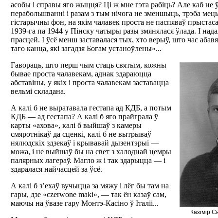
асобы і справы яго жыцця? Ці ж мне гэта рабіць? Але каб не 
перабольшванні і разам з тым нічога не зменшыць, трэба мець 
гістарычны фон, на якім чалавек проста не паспяваў прыстас
1939-га па 1944 у Пінску чатыры разы змянялася ўлада. І над
прасцей. І ўсё менш заставалася тых, хто верыў, што час абав
таго канца, які загадзя Богам устаноўлены»...
Гавораць, што перш чым стаць святым, кожны
бывае проста чалавекам, аднак здараюцца
абставіны, у якіх і проста чалавекам заставацца
вельмі складана.
А калі б не выратавала гестапа ад КДБ, а потым
КДБ — ад гестапа? А калі б яго прайграла ў
карты «ахова», калі б выйшаў з камеры
смяротнікаў да сценкі, калі б не вытрываў
нялюдскіх здзекаў і крывавай дызентэрыі —
можа, і не выйшаў бы на свет з халоднай цемры
палярных лагераў. Магло ж і так здарыцца — і
здаралася найчасцей за ўсё.
А калі б з’ехаў вучыцца за мяжу і лёг бы там на
гары, дзе «czerwone maki», — так ён казаў сам,
маючы на ўвазе гару Монтэ-Касіно ў Італіі...
Казімір С