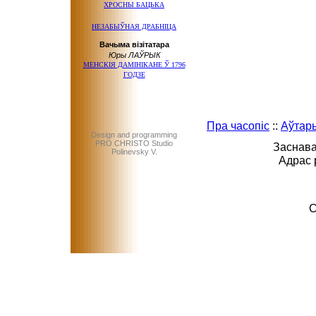
ХРОСНЫ БАЦЬКА
НЕЗАБЫЎНАЯ ДРАБНІЦА
Вачыма візітатара
Юры ЛАЎРЫК
МЕНСКІЯ ДАМІНІКАНЕ Ў 1796
ГОДЗЕ
Пра часопіс
::
Аўтар
Design and programming
PRO CHRISTO Studio
Заснава
Polinevsky V.
Адрас 
C