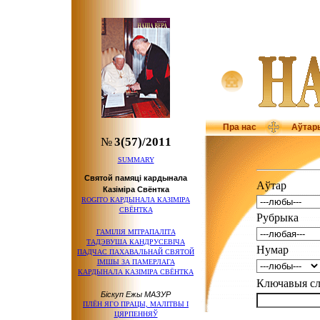
Пра нас
Аўтар
№
3(57)/2011
SUMMARY
Святой памяці кардынала
Аўтар
Казіміра Свёнтка
ROGITO КАРДЫНАЛА КАЗІМІРА
СВЁНТКА
Рубрыка
ГАМІЛІЯ МІТРАПАЛІТА
ТАДЭВУША КАНДРУСЕВІЧА
Нумар
ПАДЧАС ПАХАВАЛЬНАЙ СВЯТОЙ
ІМШЫ ЗА ПАМЕРЛАГА
КАРДЫНАЛА КАЗІМІРА СВЁНТКА
Ключавыя 
Біскуп Ежы МАЗУР
ПЛЁН ЯГО ПРАЦЫ, МАЛІТВЫ І
ЦЯРПЕННЯЎ