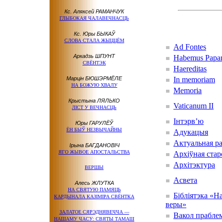
Кс. Аляксей РАМАНЧУК
ГЛЫБОКАЯ ЧАЛАВЕЧНАСЦЬ
Кс. Юры БЫКАЎ
СЛОВА СТАЛА ЖЫЦЦЁМ
Ad Fontes
Аркадзь ШПУНТ
Habemus Papa
СВЁНТЭК
Haereditas
Марцін БЮШЭРМЁЛЕ
In memoriam
НА БОЖУЮ ХВАЛУ
Memoria
Крыстына ЛЯЛЬКО
Vaticanum II
ЛІСТ У ВЕЧНАСЦЬ
Інтэрв’ю
Юры ГАРУЛЁЎ
ЁН БЫЎ НЕЗВЫЧАЙНЫ
Адукацыя
Актуальная р
Ірына БАГДАНОВІЧ
ЯГО ЖЫВОЕ АПОСТАЛЬСТВА
Архіўная стар
Архітэктура
ВЕРШЫ
Асвета
Алесь ЖЛУТКА
НА СВЯТУЮ ПАМЯЦЬ
Бібліятэка «Н
КАРДЫНАЛА КАЗІМІРА СВЁНТКА
веры»
ЗАЛАТОЕ СЯРЭДНЯВЕЧЧА —
Вакол прабле
НАШАМУ ЧАСУ: СВЯТЫ ТАМАШ