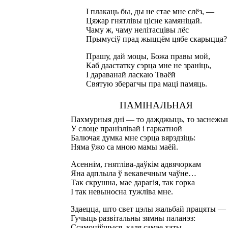
І плакаць бы, ды не стае мне слёз, —
Цяжар гнятлівы цісне камяніцай.
Чаму ж, чаму нелітасцівы лёс
Прымусіў прад жыццём цябе скарыцца?
Прашу, дай моцы, Божа правы мой,
Каб даастатку сэрца мне не зраніць,
І дараванай ласкаю Тваёй
Святую зберагчы пра маці памяць.
ПАМІНАЛЬНАЯ
Пахмурныя дні — то дажджыць, то заснеж
У слоце пранізлівай і гаркатной
Балючая думка мне сэрца вярэдзіць:
Няма ўжо са мною мамы маёй.
Асеннім, гнятліва-даўкім адвячоркам
Яна адплыла ў векавечным чаўне…
Так скрушна, мае дарагія, так горка
І так невыносна тужліва мне.
Здаецца, што свет цэлы жальбай працяты —
Гучыць развітальны зямны паланэз:
Ссамоціўшыся, каля самае хаты