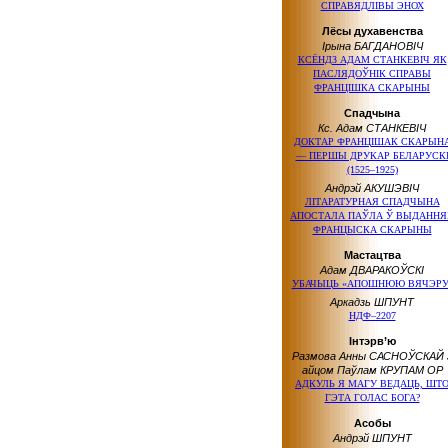
СПРАВЯДЛІВЫ ЭНОХ
Лёсы духавенства
Ірына БАГДАНОВІЧ
КСЁНДЗ АДАМ СТАНКЕВІЧ ЯК
ПАСЛЯДОЎНІК СПРАВЫ
ФРАНЦІШКА СКАРЫНЫ
Спадчына
Кс. Адам СТАНКЕВІЧ
ДОКТАР ФРАНЦІШАК СКАРЫН
— ПЕРШЫ ДРУКАР БЕЛАРУСК
(1525–1925)
Андрэй АКУШЭВІЧ
ЛІТАРАТУРНАЯ СПАДЧЫНА
АПОСТАЛА ПАЎЛА Ў ВЫДАННЯ
ФРАНЦЫСКА СКАРЫНЫ
Мастацтва
Адам ДВАРАКОЎСКІ
УБАЧЫЦЬ «АПОШНЮЮ ВЯЧЭРУ
Аркадзь ШПУНТ
НДФ–2207
Інтэрв’ю
Размова Анны САСНОЎСКАЙ 
айцом Паўлам КРУПАМ OP
АДКУЛЬ Я МАГУ ВЕДАЦЬ, ШТ
ГЭТА ГОЛАС БОГА?
Асобы
Андрэй ШПУНТ