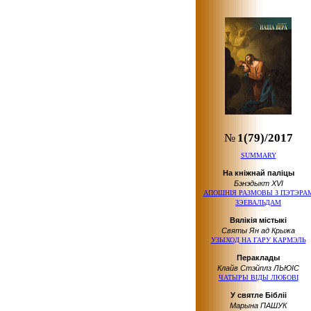
№
1(79)/2017
SUMMARY
На кніжнай паліцы
Бэнэдыкт XVI
АПОШНІЯ РАЗМОВЫ З ПЭТЭРА
ЗЭЕВАЛЬДАМ
Вялікія містыкі
Святы Ян ад Крыжа
УЗЫХОД НА ГАРУ КАРМЭЛЬ
Пераклады
Клайв Стэйплз ЛЬЮІС
ЧАТЫРЫ ВІДЫ ЛЮБОВІ
У святле Бібліі
Марына ПАШУК