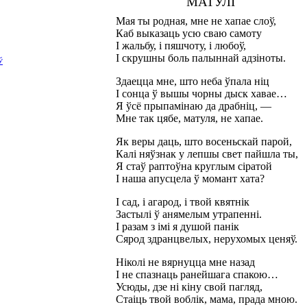
МАТУЛІ
Мая ты родная, мне не хапае слоў,
Каб выказаць усю сваю самоту
І жальбу, і пяшчоту, і любоў,
І скрушны боль палыннай адзіноты.
Ў
Здаецца мне, што неба ўпала ніц
І сонца ў вышы чорны дыск хавае…
Я ўсё прыпамінаю да драбніц, —
Мне так цябе, матуля, не хапае.
Як веры даць, што восеньскай парой,
Калі няўзнак у лепшы свет пайшла ты,
Я стаў раптоўна круглым сіратой
І наша апусцела ў момант хата?
І сад, і агарод, і твой квятнік
Застылі ў анямелым утрапенні.
І разам з імі я душой панік
Сярод здранцвелых, нерухомых ценяў.
Ніколі не вярнуцца мне назад
І не спазнаць ранейшага спакою…
Усюды, дзе ні кіну свой пагляд,
Стаіць твой воблік, мама, прада мною.