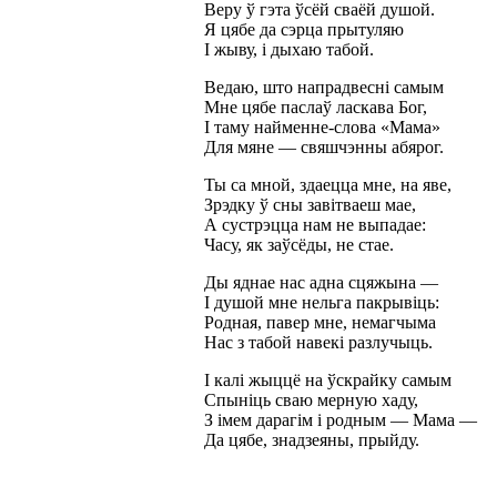
Веру ў гэта ўсёй сваёй душой.
Я цябе да сэрца прытуляю
І жыву, і дыхаю табой.
Ведаю, што напрадвесні самым
Мне цябе паслаў ласкава Бог,
І таму найменне-слова «Мама»
Для мяне — свяшчэнны абярог.
Ты са мной, здаецца мне, на яве,
Зрэдку ў сны завітваеш мае,
А сустрэцца нам не выпадае:
Часу, як заўсёды, не стае.
Ды яднае нас адна сцяжына —
І душой мне нельга пакрывіць:
Родная, павер мне, немагчыма
Нас з табой навекі разлучыць.
І калі жыццё на ўскрайку самым
Спыніць сваю мерную хаду,
З імем дарагім і родным — Мама —
Да цябе, знадзеяны, прыйду.