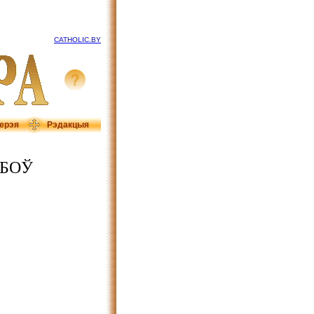
CATHOLIC.BY
ерэя
Рэдакцыя
ЮБОЎ