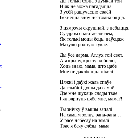
Ды толькі сэрца з думкай той
Ніяк не можа пагадзіцца —
З усёй рашучасцю сваёй
Імкнецца зноў нястомна біцца.
З цямрэчы скрушнай, з небыцця,
Суздром спавітае адчаем,
Як толькі моцы ёсць, наўсцяж
А
Матулю родную гукае.
І
Ды ўсё дарма. Аглух той свет.
А я крычу, крычу ад болю,
Хоць знаю, мама, што цябе
Х
Мне не даклікацца ніколі.
Цяжкі і даўкі жаль спаўе
Да глыбіні душы да самай…
»
Дзе мне шукаць сляды твае
І як вярнуць цябе мне, мама?!
Ты знічку ў вышы запалі
з
На самым золку, рана-рана…
О
Ў расе нябёсаў на зямлі
Твае я бачу слёзы, мама.