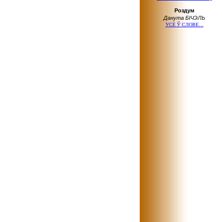
Роздум
Данута БІЧЭЛЬ
УСЁ Ў СЛОВЕ…