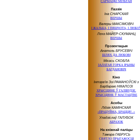
САРМАЦКІ МІЛЬТАН
Паэзія
Іна СНАРСКАЯ
ВЕРШЫ
Валеры МАКСІМОВІЧ
І ЖАЛЬБА, І ПЯШЧОТА, І ЛЮБО
Ленэ МАЙЕР-СКУМАНЦ
ВЕРШЫ
Прэзентацыя
Анатоль БРУСЕВІЧ
ШЛЯХ ДА ЛЮБОВІ
Міхась СКОБЛА
ЗАЛАТАЯ ГОРКА ІРЫНЫ
БАГДАНОВІЧ
Кіно
Інтэрв’ю Зоі РАМАНОЎСКІ з
Барбараю НІКАЛОЗІ
ХРЫСЦІЯНЕ Ў ГАЛІВУДЗЕ.
ХРЫСЦІЯНЕ Ў МАСТАЦТВЕ
Асобы
Лідзія КАМІНСКАЯ
«ПРАЦУЙМА, БРАЦЦЯ!..»
Уладзіслаў ГАЛУБОК
АБРАЗОК
На кніжнай паліцы
Тамара ГАБРУСЬ
СВЯТЛО ПРЫГАЖОСЦІ