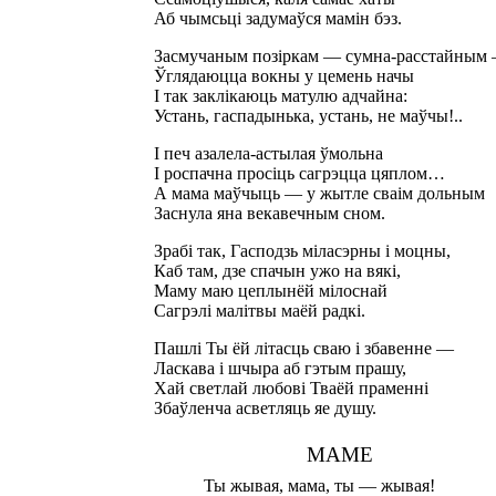
Аб чымсьці задумаўся мамін бэз.
Засмучаным позіркам — сумна-расстайным
Ўглядаюцца вокны у цемень начы
І так заклікаюць матулю адчайна:
Устань, гаспадынька, устань, не маўчы!..
І печ азалела-астылая ўмольна
І роспачна просіць сагрэцца цяплом…
А мама маўчыць — у жытле сваім дольным
Заснула яна векавечным сном.
Зрабі так, Гасподзь міласэрны і моцны,
Каб там, дзе спачын ужо на вякі,
Маму маю цеплынёй мілоснай
Сагрэлі малітвы маёй радкі.
Пашлі Ты ёй літасць сваю і збавенне —
Ласкава і шчыра аб гэтым прашу,
Хай светлай любові Тваёй праменні
Збаўленча асветляць яе душу.
МАМЕ
Ты жывая, мама, ты — жывая!