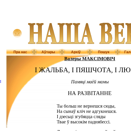
Пра нас
Аўтары
Архіў
Пошук
Гал
Валеры МАКСІМОВІЧ
І ЖАЛЬБА, І ПЯШЧОТА, І Л
Памяці маёй мамы
М
НА РАЗВІТАННЕ
Ты больш не вернешся сюды,
На сынаў кліч не адгукнешся.
І дзесьці згубяцца сляды
Твае ў высокім паднябессі.