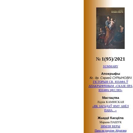
№
1(95)/2021
SUMMARY
Апокрыфы
Кс. др. Сяргей СУРЫНОВІЧ
ГІСТОРЫЯ СВ. ЮЗАФА Ў
АПАКРЫФІЧНЫМ «СКАЗЕ ПРА
ЮЗАФА ЦЕСЛЮ»
Мастацтва
Лідзія КАМІНСКАЯ
«ЯК ЗАГАДАЎ ЯМУ АНЁЛ
ПАНА...»
Жыццё Касцёла
Марына ПАШУК
ЗЯМЛЯ ВЕРЫ
Папа на радзіме Абрагама