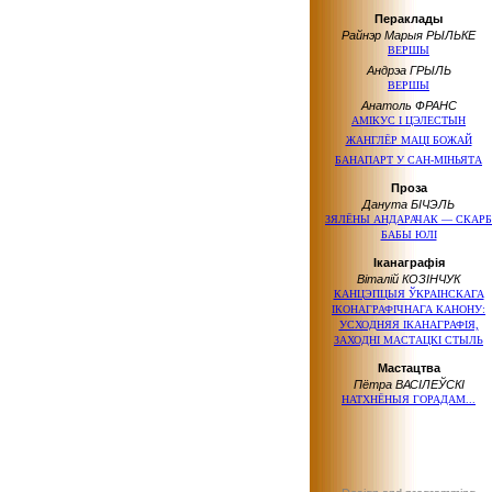
Пераклады
Райнэр Марыя РЫЛЬКЕ
ВЕРШЫ
Андрэа ГРЫЛЬ
ВЕРШЫ
Анатоль ФРАНС
АМІКУС І ЦЭЛЕСТЫН
ЖАНГЛЁР МАЦІ БОЖАЙ
БАНАПАРТ У САН-МІНЬЯТА
Проза
Данута БІЧЭЛЬ
ЗЯЛЁНЫ АНДАРАЧАК — СКАРБ
БАБЫ ЮЛІ
Іканаграфія
Віталій КОЗІНЧУК
КАНЦЭПЦЫЯ ЎКРАІНСКАГА
ІКОНАГРАФІЧНАГА КАНОНУ:
УСХОДНЯЯ ІКАНАГРАФІЯ,
ЗАХОДНІ МАСТАЦКІ СТЫЛЬ
Мастацтва
Пётра ВАСІЛЕЎСКІ
НАТХНЁНЫЯ ГОРАДАМ...