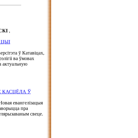
РСКІ
,
АЦЫІ
ерсітэта ў Катавіцах,
элігіі ва ўмовах
ра актуальную
 КАСЦЁЛА Ў
Новая евангелізацыя
гаворыцца пра
улярызаваным свеце.