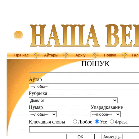
Пра нас
Аўтары
Архіў
Пошук
Гал
ПОШУК
Аўтар
Рубрыка
Нумар
Упарадкаванне
Ключавыя словы
Любое
Усе
Фраза