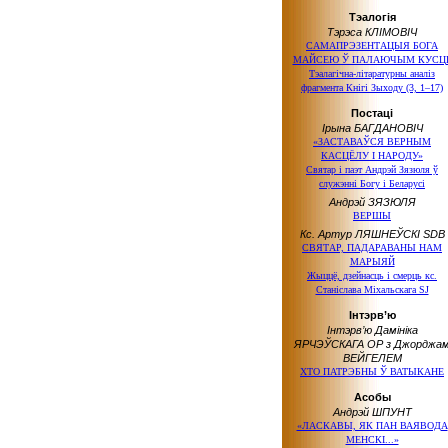
Тэалогія
Тэрэса КЛІМОВІЧ
САМАПРЭЗЕНТАЦЫЯ БОГА
МАЙСЕЮ Ў ПАЛАЮЧЫМ КУСЦ
Тэалагічна-літаратурны аналіз
фрагмента Кнігі Зыходу (3, 1–17)
Постаці
Ірына БАГДАНОВІЧ
«ЗАСТАВАЎСЯ ВЕРНЫМ
КАСЦЁЛУ І НАРОДУ»
Святар і паэт Андрэй Зязюля ў
служэнні Богу і Беларусі
Андрэй ЗЯЗЮЛЯ
ВЕРШЫ
Кс. Артур ЛЯШНЕЎСКІ SDB
СВЯТАР, ПАДАРАВАНЫ НАМ
МАРЫЯЙ
Жыццё, дзейнасць і смерць кс.
Станіслава Міхальскага SJ
Інтэрв’ю
Інтэрв’ю Дамініка
ЯРЧЭЎСКАГА ОР з Джорджа
ВЕЙГЕЛЕМ
ХТО ПАТРЭБНЫ Ў ВАТЫКАНЕ
Асобы
Андрэй ШПУНТ
«ЛАСКАВЫ, ЯК ПАН ВАЯВОДА
МЕНСКІ...»