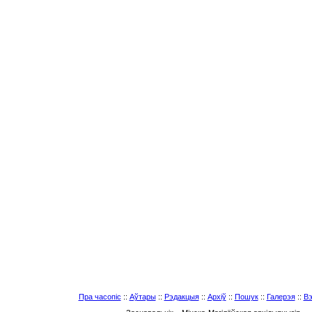
Пра часопіс
::
Аўтары
::
Рэдакцыя
::
Архіў
::
Пошук
::
Галерэя
::
Вэ