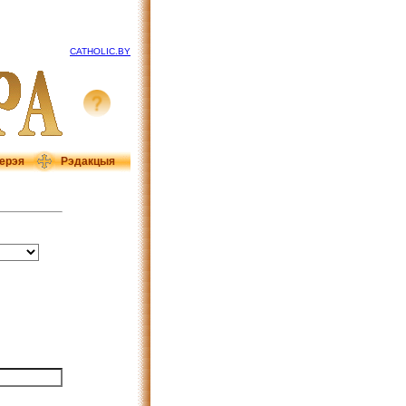
CATHOLIC.BY
ерэя
Рэдакцыя