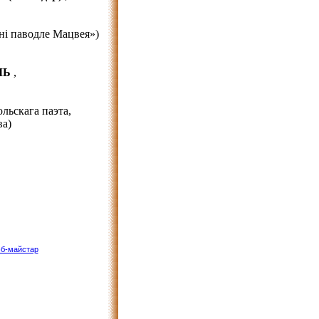
ні паводле Мацвея»)
ЛЬ
,
льскага паэта,
ва)
б-майстар