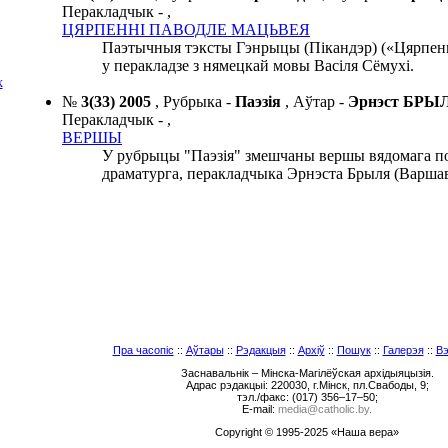
Перакладчык -
,
ЦЯРПЕННІ ПАВОДЛЕ МАЦЬВЕЯ
Паэтычныя тэксты Гэнрыцы (Пікандэр) («Цярпен
у перакладзе з нямецкай мовы Васіля Сёмухі.
Х
№
3(33) 2005
,
Рубрыка -
Паэзія
,
Аўтар -
Эрнэст БРЫ
Перакладчык -
,
ВЕРШЫ
У рубрыцы "Паэзія" змешчаны вершы вядомага по
драматурга, перакладчыка Эрнэста Брыля (Варша
Пра часопіс
::
Аўтары
::
Рэдакцыя
::
Архіў
::
Пошук
::
Галерэя
::
Вэ
Заснавальнік – Мінска-Магілёўская архідыяцызія.
Адрас рэдакцыі: 220030, г.Мінск, пл.Свабоды, 9;
тэл./факс: (017) 356–17–50;
E-mail:
media@catholic.by.
Copyright © 1995-2025 «Наша вера»