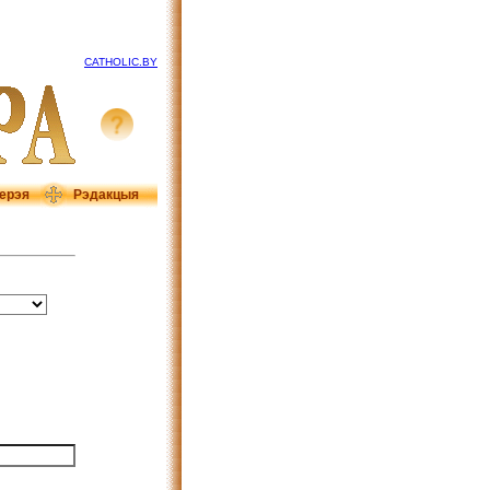
CATHOLIC.BY
ерэя
Рэдакцыя