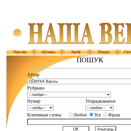
Пра нас
Аўтары
Архіў
Пошук
Гал
ПОШУК
Аўтар
Рубрыка
Нумар
Упарадкаванне
Ключавыя словы
Любое
Усе
Фраза