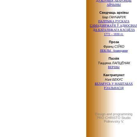
ДУХОЎНЫЯ АБАРОНЦЫ
АЙЧЫНЫ
Сведчаць архівы
Ігар ГАНЧАРУК
ПАЛІТЫКА РУСКАГА
САМАДЗЯРЖАЎЯ
Ў АДНОСІНА
ДА КАТАЛІЦКАГА
КАСЦЁЛА
1772 – 1830 гг.
Проза
Франц СІЎКО
ПЕКЛЫ. Апавяданне
Паэзія
Таццяна ЛАПЦЁНАК
ВЕРШЫ
Кантрапункт
Нэлі БЕКУС
БЕЛАРУСЬ
У МАШТАБАХ
РЭАЛЬНАСЦІ
Design and programming
PRO CHRISTO Studio
Polinevsky V.