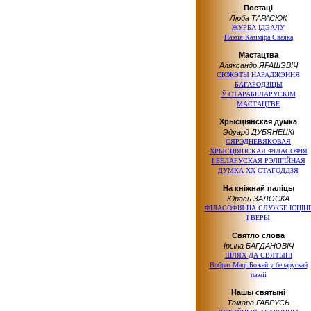
Постаці
Люба ТАРАСЮК
ЖУРБА ІДЭАЛУ
Паэзія Казіміра Сваяка
Мастацтва
Аляксандр ЯРАШЭВІЧ
СЮЖЭТЫ НАРАДЖЭННЯ
БАГАРОДЗІЦЫ
Ў СТАРАБЕЛАРУСКІМ
МАСТАЦТВЕ
Хрысціянская думка
Эдуард ДУБЯНЕЦКІ
СЯРЭДНЕВЯКОВАЯ
ХРЫСЦІЯНСКАЯ ФІЛАСОФІЯ
І БЕЛАРУСКАЯ
РЭЛІГІЙНАЯ
ДУМКА
ХХ СТАГОДДЗЯ
На кніжнай паліцы
Юрась ЗАЛОСКА
ФІЛАСОФІЯ
НА СЛУЖБЕ
ІСЦІН
І ВЕРЫ
Святло слова
Ірына БАГДАНОВІЧ
ШЛЯХ
ДА СВЯТЫНІ
Вобраз Маці Божай
у беларускай
паэзіі
Нашы святыні
Тамара ГАБРУСЬ