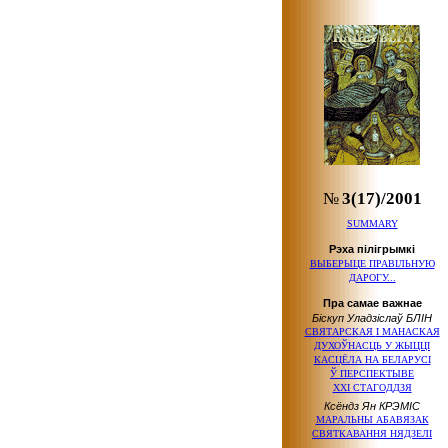
№
3(17)/2001
SUMMARY
Рэха пілігрымкі
ВЫБЕРЫЦЕ ПРАВІЛЬНУЮ
ДАРОГУ...
Пра самае важнае
Біскуп Уладзіслаў БЛІН
СВЯТАРСКАЯ
І МАНАСКАЯ
ДУХОЎНАСЦЬ
У ЖЫЦЦІ
КАСЦЁЛА
НА БЕЛАРУСІ
Ў ПЕРСПЕКТЫВЕ
ХХІ СТАГОДДЗЯ
Ксёндз Ян КРЭМІС
МАРАЛЬНЫ АБАВЯЗАК
СВЯТКАВАННЯ НЯДЗЕЛІ