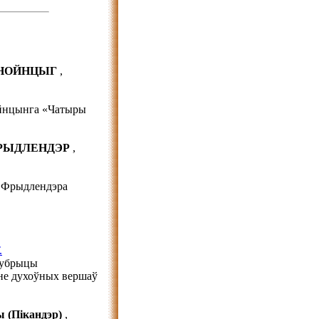
. НОЙНЦЫГ
,
ойнцынга «Чатыры
ФРЫДЛЕНДЭР
,
а Фрыдлендэра
.
рубрыцы
не духоўных вершаў
 (Пікандэр)
,