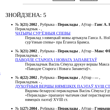
ЗНОЙДЗЕНА: 5
№
3(21) 2002
,
Рубрыка -
Пераклады
,
Аўтар -
Ганс А
Перакладчык -
,
ЧАТЫРЫ СУР’ЁЗНЫЯ СПЕВЫ
Пераклад з нямецкай мовы артыкула Ганса А. Н
сур’ёзныя спевы» пра Ёганеса Брамса.
№
3(21) 2002
,
Рубрыка -
Пераклады
,
Аўтар -
Макс 
Перакладчык -
,
ПАВОДЛЕ СТАРОГА І НОВАГА ЗАПАВЕТАЎ
Перакладчык Васіль Сёмуха друкуе вершы Макс
«Паводле Старога і Новага Запаветаў».
Е
№
4(22) 2002
,
Рубрыка -
Пераклады
,
Аўтар -
---
,
Перакладчык -
,
ДУХОЎНЫЯ ВЕРШЫ НЯМЕЦКІХ ПАЭТАЎ ХVIII СТ
Вядомы беларускі перакладчык Васіль Сёмуха ў 
«Пераклады» прапануе чытачам сваё перастварэн
нямецкіх паэтаў XVIII ст.
№
1(27) 2004
,
Рубрыка -
Пераклады
,
Аўтар -
Гэнрыцы