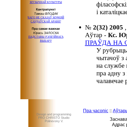
МУЗЫЧНАЙ КУЛЬТУРЫ
філасофскі
Кантрапункт
і каталіцка
Тамаш ВЛОДАК
ЧАГО НЕ СКАЗАЎ МУФЦІЙ
САУДАЎСКАЙ АРАВІІ?
№
2(32) 2005
Пра самае важнае
Юрась ЗАЛОСКА
Аўтар -
Кс. 
ПАДСТАВЫ РЭЛІГІЙНАГА
ПРАЎДА НА 
ВЫБАРУ
У рубрыцы
чытачоў з
на службе 
пра адну з
чалавечае 
Пра часопіс
::
Аўтар
Design and programming
PRO CHRISTO Studio
Заснава
Polinevsky V.
Адрас 