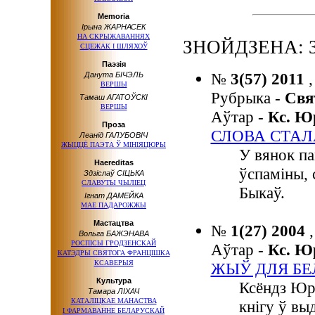
Memoria
Ірына ЖАРНАСЕК
НА СКРЫЖАВАННЯХ
ЗНОЙДЗЕНА: 
СЦЕЖАК І ШЛЯХОЎ
Паэзія
№
3(57) 2011
,
Данута БІЧЭЛЬ
ВЕРШЫ
Рубрыка -
Свя
Тамаш АГАТОЎСКІ
ВЕРШЫ
Аўтар -
Кс. 
Проза
СЛОВА СТА
Леанід ГАЛУБОВІЧ
ЖЫЦЦЁ ПАЭТА
Ў МІНІЯЦЮРЫ
У вянок па
Haereditas
ўспаміны, 
Здзіслаў СІЦЬКА
СЛАВУТЫ ЧЫЛІЕЦ
Быкаў.
Ігнат ДАМЕЙКА
МАЕ ПАДАРОЖЖЫ
Мастацтва
№
1(27) 2004
Вольга БАЖЭНАВА
РОСПІСЫ ГРОДЗЕНСКАЙ
Аўтар -
Кс. 
КАТЭДРЫ СВЯТОГА ФРАНЦІШКА
КСАВЕРЫЯ
ЖЫЎ ДЛЯ БЕ
Культура
Ксёндз Юры
Тамара ЛІХАЧ
КАТАЛІЦКАЕ МАНАСТВА
кнігу ў вы
І ФАРМАВАННЕ
БЕЛАРУСКАЙ