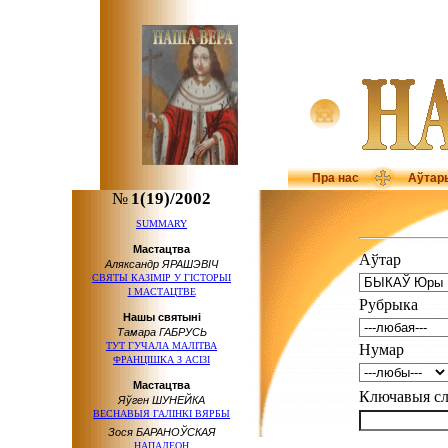
Пра нас
Аўтар
№
1(19)/2002
SUMMARY
Мастацтва
Аўтар
Аляксандр ЯРАШЭВІЧ
СВЯТЫ КАЗІМІР
У ГІСТОРЫІ
І МАСТАЦТВЕ
Рубрыка
Нашы святыні
Тамара ГАБРУСЬ
ТУТ ГУЧАЛА МАЛІТВА
Нумар
ФРАНЦІШКА З АСІЗІ
Мастацтва
Ключавыя 
Яўген ШУНЕЙКА
ВЕСНАВЫЯ ГАЛІНКІ ВЯРБЫ
Зося БАРАНОЎСКАЯ
НАПАЛЕОН