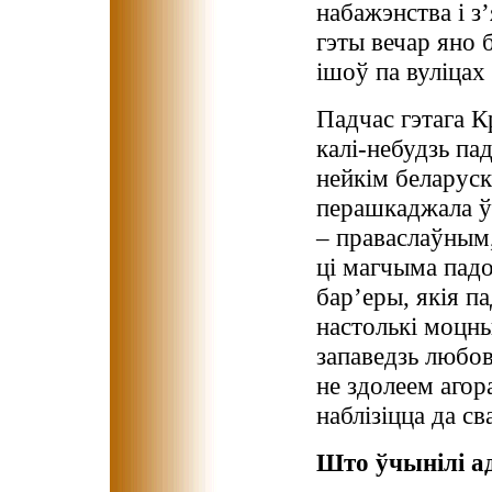
набажэнства і з
гэты вечар яно 
ішоў па вуліцах
Падчас гэтага К
калі-небудзь па
нейкім беларускі
перашкаджала ў
– праваслаўным,
ці магчыма падо
бар’еры, якія п
настолькі моцны
запаведзь любов
не здолеем агор
наблізіцца да св
Што ўчынілі а