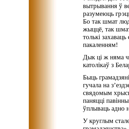
вытрывання ў ве
разумеюць грэц
Бо так шмат люд
жыццё, так шма
толькі захаваць
пакаленням!
Дык ці ж няма 
католікаў з Бела
Быць грамадзяні
гучала на з’ездз
свядомым хрысц
паняцці павінны
ўплываць адно н
У круглым стал
грамадзянства»