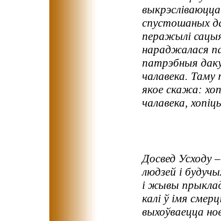
выкрэсліваюцца 
спустошаных да
перажылі сацыя
нараджалася па
патрэбныя даку
чалавека. Таму
якое скажа: хо
чалавека, хопіць
Досвед Усходу 
людзей і будучы
і жывы прыклад
калі ў імя смер
выхоўваецца нов