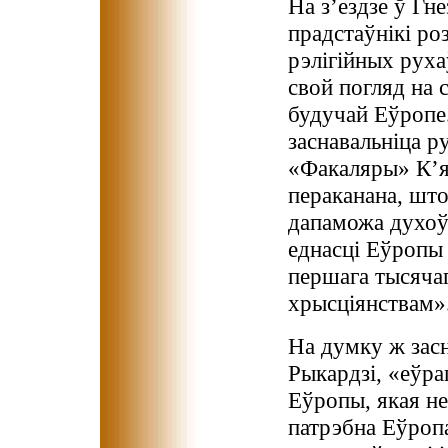
На з’ездзе ў Гн
прадстаўнікі ро
рэлігійных руха
свой погляд на 
будучай Еўропе
заснавальніца р
«Факаляры» К’
пераканана, шт
дапаможа духоўн
еднасці Еўропы 
першага тысячаг
хрысціянствам»
На думку ж засн
Рыкардзі, «еўра
Еўропы, якая не
патрэбна Еўропа