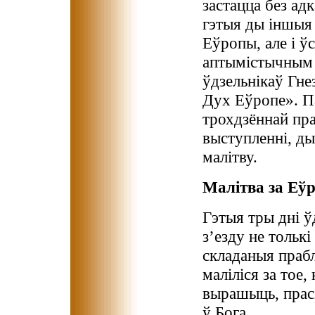
застацца без адк
гэтыя ды іншыя 
Еўропы, але і ўс
аптымістычным 
ўдзельнікаў Гне
Дух Еўропе». П
трохдзённай пра
выступленні, ды
малітву.
Малітва за Еў
Гэтыя тры дні ў
з’езду не тольк
складаныя прабл
маліліся за тое, 
вырашыць, прас
ў Бога.