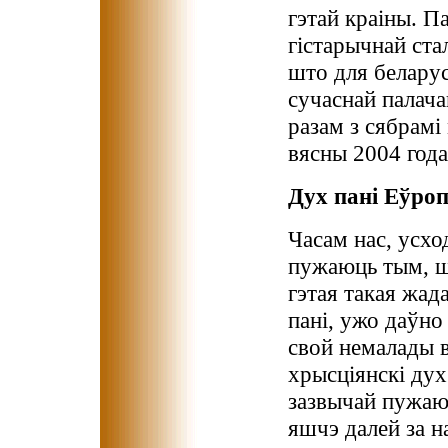
гэтай краіны. П
гістарычнай стал
што для беларус
сучаснай палачан
разам з сябрамі
вясны 2004 года
Дух пані Еўро
Часам нас, усхо
пужаюць тым, ш
гэтая такая жад
пані, ужо даўно 
свой немалады в
хрысціянскі дух
зазвычай пужаю
яшчэ далей за н