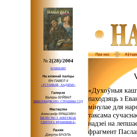
Пра нас
Аўтар
№
2(28)/2004
SUMMARY
На кніжнай паліцы
ЯН ПАВЕЛ ІІ
«УСТАНЬЦЕ, ХАДЗЕМ!»
«Духоўныя кашт
Галерэя
паходзяць з Еван
Валеры БУЙВАЛ
МІКЕЛАНДЖЭЛО.
СТРАШНЫ СУД
мінулае для нар
Мастацтва
таксама сучасна
Аляксандр ЯРАШЭВІЧ
ПЯЛЁСТКІ
З «КВЕТАЧАК
надзеі на лепша
СВЯТОГА ФРАНЦІШКА»
фрагмент Пасла
Паэзія
Данута БІЧЭЛЬ