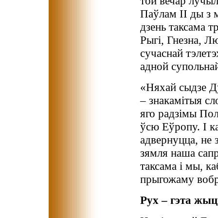
той вечар лучыл
Паўлам ІІ ды з 
дзень таксама тр
Рыгі, Гнезна, Л
сучаснай тэлетэ
адной супольнай
«Няхай сыдзе Д
– знакамітыя сл
яго радзімы Пол
ўсю Еўропу. І ка
адвернуцца, не 
зямля наша сапр
таксама і мы, к
прыгожаму вобра
Рух – гэта жыц