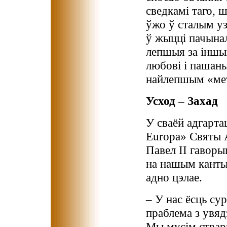
сведкамі таго, 
ўжо ў сталым у
ў жыцці пачынал
лепшыя за іншых
любові і пашаны
найлепшым «ме
Усход – Захад
У сваёй адгартац
Europa» Святы 
Павел ІІ гаворы
на нашым канты
адно цэлае.
– У нас ёсць сур
праблема з увяд
Мы мусім ствар