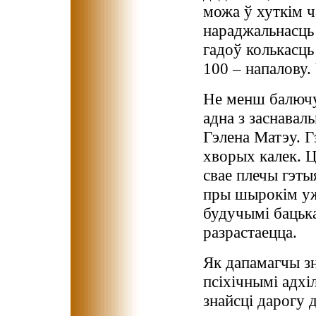
можа ў хуткім ч
нараджальнасць 
гадоў колькасць
100 – напалову.
Не менш балючу
адна з заснавал
Гэлена Матэу. Г
хворых калек. Ц
свае плечы гэты
пры шырокім уж
будучымі бацька
разрастаецца.
Як дапамагчы зн
псіхічнымі адхі
знайсці дарогу 