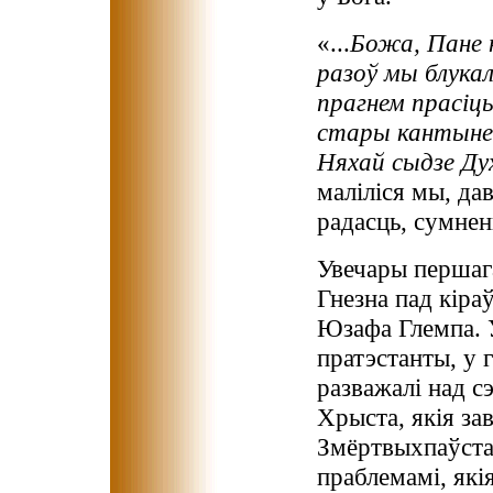
«...
Божа, Пане н
разоў мы блукал
прагнем прасіц
стары кантынен
Няхай сыдзе Дух
маліліся мы, дав
радасць, сумненн
Увечары першаг
Гнезна пад кір
Юзафа Глемпа. У
пратэстанты, у 
разважалі над с
Хрыста, якія з
Змёртвыхпаўста
праблемамі, як