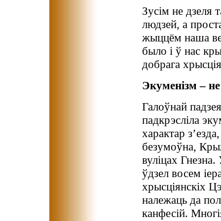
Зусім не дзеля т
людзей, а проста
жыццём наша вер
было і ў нас кры
добрага хрысція
Экуменізм – не
Галоўнай падзея
падкрэсліла эк
характар з’езда,
безумоўна, Кры
вуліцах Гнезна.
ўдзел восем іер
хрысціянскіх Цэ
належаць да пол
канфесій. Многі