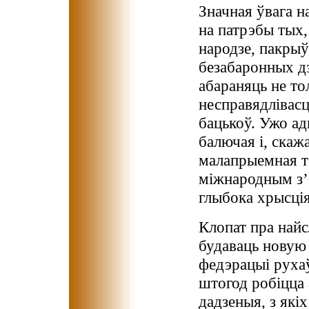
Значная ўвага н
на патрэбы тых,
народзе, пакрыў
безабаронных дз
абараняць не то
несправядлівасця
бацькоў. Ужо ад
балючая і, ска
малапрыемная т
міжнародным з’е
глыбока хрысці
Клопат пра найс
будаваць новую 
федэрацыі руха
штогод робіцца 
дадзеныя, з які