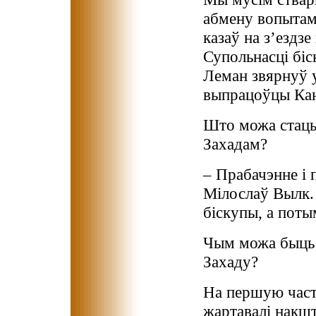
абмену вопытам
казаў на з’ездзе
Супольнасці бі
Леман звярнуў 
выпрацоўцы Кан
Што можа стаць
Захадам?
– Прабачэнне і 
Мілослаў Вылк. –
біскупы, а поты
Чым можа быць 
Захаду?
На першую част
жартавалі накшт