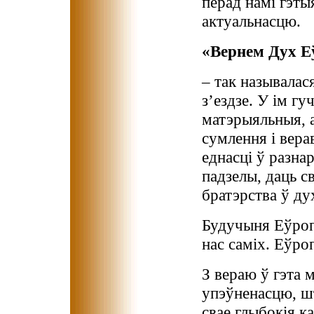
перад намі гэтыя
актуальнасцю.
«Вернем Дух Е
– так называлас
з’ездзе. У ім гу
матэрыяльныя, а
сумлення і вера
еднасці ў разна
падзелы, даць с
братэрства ў ду
Будучыня Еўроп
нас саміх. Еўро
З вераю ў гэта 
упэўненасцю, шт
свае глыбокія ка