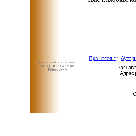
Пра часопіс
::
Аўтар
Design and programming
PRO CHRISTO Studio
Заснава
Polinevsky V.
Адрас 
C