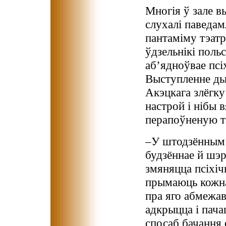
Многія ў зале вы
слухалі паведам
пантаміму тэатр
ўдзельнікі поль
аб’ядноўвае псі
Выступленне ды
Акэцкага злёгку
настрой і нібы 
перапоўненую та
–У штодзённым ж
будзённае й шэр
змяняцца псіхіч
прымаюць кожнаг
пра яго абмежав
адкрыцца і пача
спосаб бачання 