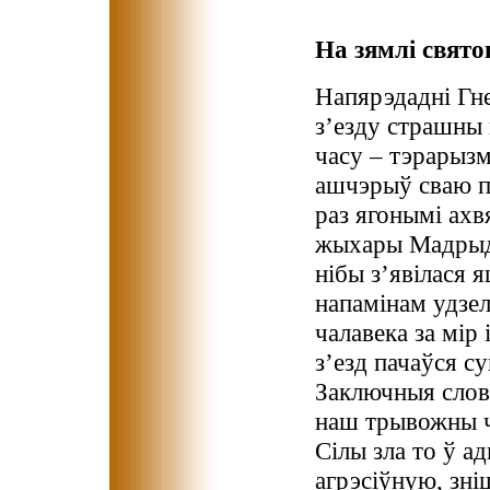
На зямлі свято
Напярэдадні Гн
з’езду страшны
часу – тэрарызм
ашчэрыў сваю п
раз ягонымі ахв
жыхары Мадрыд
нібы з’явілася 
напамінам удзел
чалавека за мір 
з’езд пачаўся с
Заключныя словы
наш трывожны ч
Сілы зла то ў а
агрэсіўную, зн