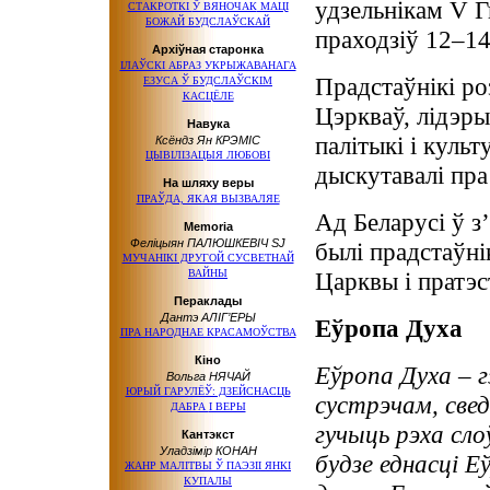
удзельнікам V Гн
СТАКРОТКІ
Ў ВЯНОЧАК
МАЦІ
БОЖАЙ БУДСЛАЎСКАЙ
праходзіў 12–14 
Архіўная старонка
ІЛАЎСКІ АБРАЗ УКРЫЖАВАНАГА
Прадстаўнікі ро
ЕЗУСА
Ў БУДСЛАЎСКІМ
КАСЦЁЛЕ
Цэркваў, лідэры
Навука
палітыкі і куль
Ксёндз Ян КРЭМІС
ЦЫВІЛІЗАЦЫЯ ЛЮБОВІ
дыскутавалі пр
На шляху веры
ПРАЎДА, ЯКАЯ ВЫЗВАЛЯЕ
Ад Беларусі ў з’
Мemoria
Феліцыян ПАЛЮШКЕВІЧ SJ
былі прадстаўні
МУЧАНІКІ ДРУГОЙ СУСВЕТНАЙ
ВАЙНЫ
Царквы і пратэс
Пераклады
Дантэ АЛІГ’ЕРЫ
Еўропа Духа
ПРА НАРОДНАЕ КРАСАМОЎСТВА
Кіно
Еўропа Духа – 
Вольга НЯЧАЙ
ЮРЫЙ ГАРУЛЁЎ: ДЗЕЙСНАСЦЬ
сустрэчам, свед
ДАБРА
І ВЕРЫ
гучыць рэха слоў
Кантэкст
Уладзімір КОНАН
будзе еднасці Е
ЖАНР МАЛІТВЫ
Ў ПАЭЗІІ
ЯНКІ
КУПАЛЫ