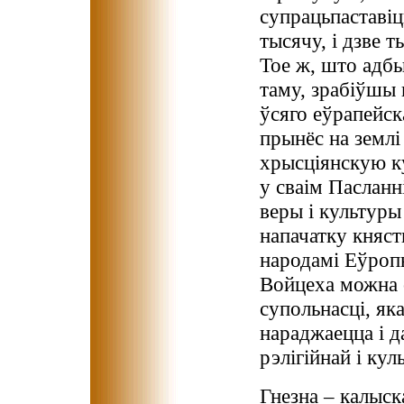
супрацьпаставіц
тысячу, і дзве 
Тое ж, што адбы
таму, зрабіўшы 
ўсяго еўрапейск
прынёс на землі
хрысціянскую ку
у сваім Пасланн
веры і культуры
напачатку княст
народамі Еўропы
Войцеха можна 
супольнасці, яка
нараджаецца і д
рэлігійнай і ку
Гнезна – калыск