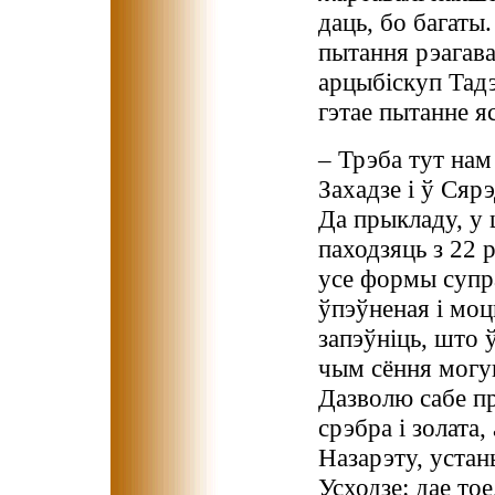
даць, бо багаты
пытання рэагав
арцыбіскуп Тадэ
гэтае пытанне я
– Трэба тут нам
Захадзе і ў Сярэ
Да прыкладу, у 
паходзяць з 22 
усе формы супр
ўпэўненая і моц
запэўніць, што ў
чым сёння могуц
Дазволю сабе п
срэбра і золата,
Назарэту, устань
Усходзе: дае то