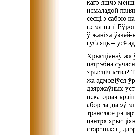
каго яшчэ менш 
немаладой паня
сесці з сабою н
гэтая пані Еўро
ў жаніха ўзвей-в
губляць – усё а
Хрысціянаў жа ў
патрэбна сучасн
хрысціянства? Т
жа адмовіўся ўр
дзяржаўных уста
некаторыя краі
аборты ды эўта
транслюе рэпарт
цэнтра хрысціян
старэнькая, да