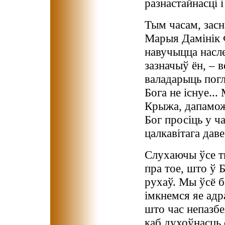
разнастайнасці і
Тым часам, засн
Марыя Дамінік 
навучыцца насл
зазначыў ён, – в
валадарыць погл
Бога не існуе..
Крыжа, дапамо
Бог просіць у ч
цалкавітага дав
Слухаючы ўсе т
пра тое, што ў 
рухаў. Мы ўсё 
імкнемся яе адра
што час непазбе
каб духоўнасць 