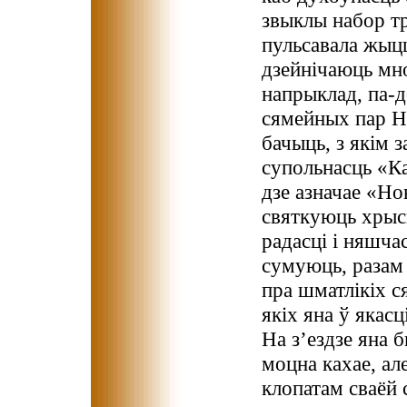
звыклы набор т
пульсавала жыц
дзейнічаюць мног
напрыклад, па-д
сямейных пар Н
бачыць, з якім 
супольнасць «К
дзе азначае «Но
святкуюць хрыс
радасці і няшча
сумуюць, разам
пра шматлікіх с
якіх яна ў якас
На з’ездзе яна 
моцна кахае, ал
клопатам сваёй 