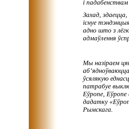
і падабенствам 
Захад, здаецца,
існуе тэндэнцы
адно што з лёгк
адмаўлення ўсп
Мы назіраем цяп
аб’ядноўваюцца 
ўсялякую еднасц
патрабуе выклю
Еўропе, Еўропе
дадатку «Еўроп
Рымскага.