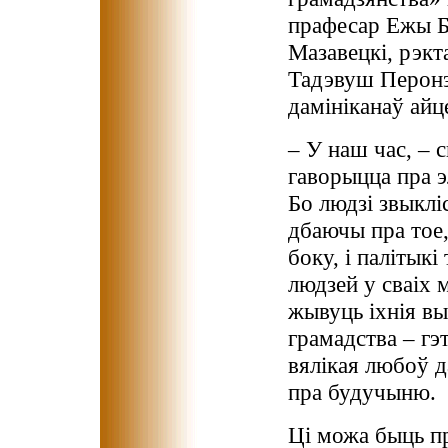
прафесар Ежы Б
Мазавецкі, рэкт
Тадэвуш Перонэ
дамініканаў айц
– У наш час, – 
гаворыцца пра э
Бо людзі звыклі
дбаючы пра тое,
боку, і палітык
людзей у сваіх 
жывуць іхнія в
грамадства – гэ
вялікая любоў да
пра будучыню.
Ці можа быць п