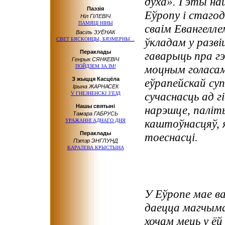
духа». Гэты на
Паэзія
Еўропу і стагод
Ніл ГІЛЕВІЧ
ПАМЯЦІ НІНЫ
сваім Евангелле
Васіль ЗУЁНАК
ўкладам у разві
СВЕТ БЯСКОНЦЫ, БЯЗМЕРНЫ...
Пераклады
гаварыць пра г
Генрык СЯНКЕВІЧ
моцным голасам,
ПОЙДЗЕМ ЗА ІМ!
З жыцця Касцёла
еўрапейскай суп
Ірына ЖАРНАСЕК
сучаснасць ад г
V ГНЕЗНЕНСКІ З’ЕЗД
Нашы святыні
нарэшце, паліты
Тамара ГАБРУСЬ
каштоўнасцяў, 
УРАЖАННІ АДНАГО ДНЯ
Пераклады
тоеснасці.
Пэтэр ЭНГЛУНД
КАРАЛЕВА КРЫСТЫНА
У Еўропе мае ва
даецца магчыма
хочам мець у ёй