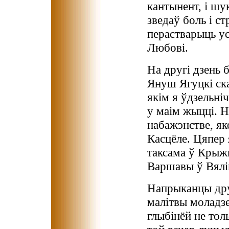
кантынент, і шу
зведаў боль і ст
перастварыць ус
Любові.
На другі дзень 
Януш Ягуцкі ск
якім я ўдзельн
у маім жыцці. Н
набажэнстве, як
Касцёле. Цяпер 
таксама ў Крыжы
Варшавы ў Вялі
Напрыканцы дру
малітвы моладзе
глыбінёй не толь