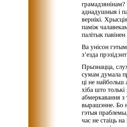
грамадзянінам? 
аднадушныя і па
вернікі. Хрысці
паміж чалавекам
палітык павінен
Ва унісон гэты
з’езда прэзідэн
Прызнацца, слу
сумам думала пр
ці не найбольш 
хіба што толькі
абмеркавання з 
вырашэнне. Бо н
гэтыя праблемы
час не стаіць на