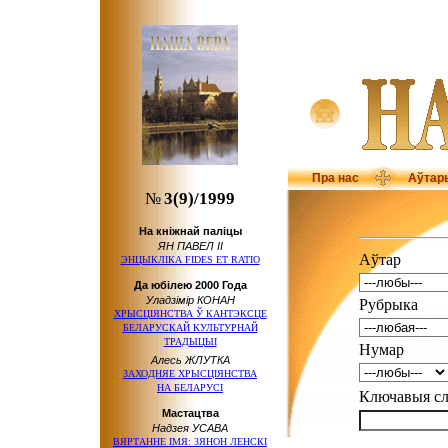
Пра нас
Аўтар
№
3(9)/1999
На кніжнай паліцы
ЯН ПАВЕЛ ІІ
Аўтар
ЭНЦЫКЛІКА FIDES ET RATIO
Да юбілею 2000 Года
Уладзімір КОНАН
Рубрыка
ХРЫСЦІЯНСТВА Ў КАНТЭКСЦЕ
БЕЛАРУСКАЙ КУЛЬТУРНАЙ
ТРАДЫЦЫІ
Нумар
Алесь ЖЛУТКА
ЗАХОДНЯЕ ХРЫСЦІЯНСТВА
НА БЕЛАРУСІ
Ключавыя 
Мастацтва
Надзея УСАВА
ВЯРТАННЕ ІМЯ: ЗЯНОН ЛЕНСКІ