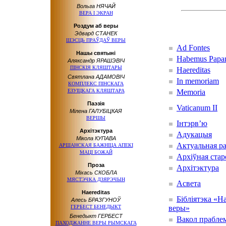
Вольга НЯЧАЙ
ВЕРА І ЭКРАН
Роздум аб веры
Эдвард СТАНЕК
ШЭСЦЬ ПРАЎДАЎ ВЕРЫ
Ad Fontes
Нашы святыні
Habemus Papa
Аляксандр ЯРАШЭВІЧ
ПІНСКІЯ КЛЯШТАРЫ
Haereditas
Святлана АДАМОВІЧ
In memoriam
КОМПЛЕКС ПІНСКАГА
ЕЗУІЦКАГА КЛЯШТАРА
Memoria
Паэзія
Vaticanum II
Мілена ГАЛУБІЦКАЯ
ВЕРШЫ
Інтэрв’ю
Архітэктура
Адукацыя
Мікола КУПАВА
Актуальная р
АРШАНСКАЯ БАЖНІЦА АПЕКІ
МАЦІ БОЖАЙ
Архіўная стар
Проза
Архітэктура
Міхась СКОБЛА
МЯСТЭЧКА ДЗЯРЭЧЫН
Асвета
Haereditas
Бібліятэка «Н
Алесь БРАЗГУНОЎ
ГЕРБЕСТ БЕНЕДЫКТ
веры»
Бенедыкт ГЕРБЕСТ
Вакол прабле
ПАХОДЖАННЕ ВЕРЫ РЫМСКАГА