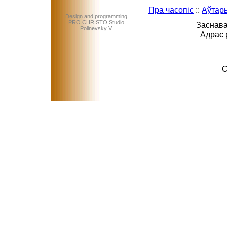
Пра часопіс
::
Аўтар
Design and programming
PRO CHRISTO Studio
Заснава
Polinevsky V.
Адрас 
C