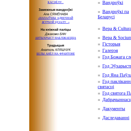
Вандроўкі
КАСЦЁЛУ...
Замежныя вандроўкі
Вандроўкі па
Ала СЯМЁНАВА
Беларусі
«НАПАІЎШЫ АДВЕЧНАЙ
ЖУРБОЙ ІДЭАЛУ...»
Вера & Cultur
На кніжнай паліцы
Джакомо БІФІ
Вера & Sociu
АНТЫХРЫСТ НАБЛІЖАЕЦЦА
Гісторыя
Традыцыя
Анатоль КЛЯШЧУК
Галерэя
БЕЛЫ АНЁЛ НА ФРАНТОНЕ
Год Божага сл
Год Эўхарыст
Год Яна Паўла
Год пакліканн
святасці
Год святога П
Дабрачыннас
Дакументы
Даследаванні