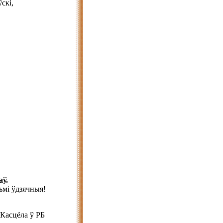
скі,
аў.
ьмі ўдзячныя!
 Касцёла ў РБ