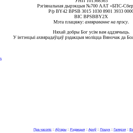
УНП 101568363
Рэгіянальная дырэкцыя №700 ААТ «БПС-Сбе
Р/р BY42 BPSB 3015 1030 8901 3933 000
BIC BPSBBY2X
Мэта плацяжу:
ахвяраванне на прэсу
.
Няхай добры Бог усім вам аддзячыць.
У інтэнцыі ахвярадаўцаў рэдакцыя моліцца Вяночак да Бо
А
Пра часопіс
::
Аўтары
::
Рэдакцыя
::
Архіў
::
Пошук
::
Галерэя
::
Вэ