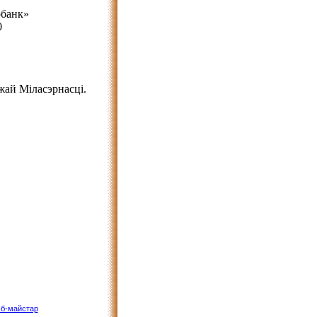
рбанк»
0
жай Міласэрнасці.
б-майстар