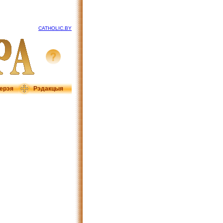
CATHOLIC.BY
ерэя
Рэдакцыя