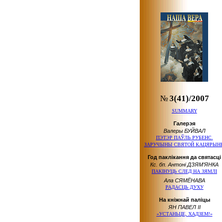
№
3(41)/2007
SUMMARY
Галерэя
Валеры БУЙВАЛ
ПЭТЭР ПАЎЛЬ РУБЕНС.
ЗАРУЧЫНЫ СВЯТОЙ КАЦЯРЫН
Год паклікання да святасці
Кс. бп. Антоні ДЗЯМ’ЯНКА
ПАКІНУЦЬ СЛЕД НА ЗЯМЛІ
Ала СЯМЁНАВА
РАДАСЦЬ ДУХУ
На кніжнай паліцы
ЯН ПАВЕЛ ІІ
«УСТАНЬЦЕ, ХАДЗЕМ!»