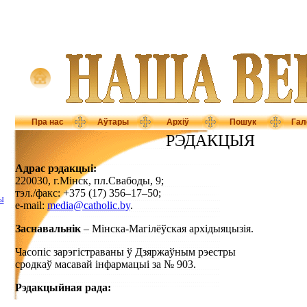
Пра нас
Аўтары
Архіў
Пошук
Гал
РЭДАКЦЫЯ
Адрас рэдакцыі:
220030, г.Мінск, пл.Свабоды, 9;
тэл./факс: +375 (17) 356–17–50;
Ы
e-mail:
media@catholic.by
.
Заснавальнік
– Мінска-Магілёўская архідыяцызія.
Часопіс зарэгістраваны ў Дзяржаўным рэестры
сродкаў масавай інфармацыі за № 903.
Рэдакцыйная рада: