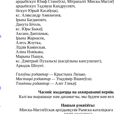
арцыбіскуп Юзаф Станеўскі, Мітрапаліт Мінска-Магілёў
арцыбіскуп Тадэвуш Кандрусевіч,
біскуп Юрый Касабуцкі,
кс. Аляксандр Амяльчэня,
Ірына Багдановіч,
Данута Бічэль,
кс. Юры Быкаў,
Аксана Данільчык,
А
Ірына Жарнасек,
Алесь Жлутка,
Лідзія Камінская,
Аліна Новікава,
Марына Пашук,
кс. Дзмітрый Пухальскі (касцёльны кансультант),
Аркадзь Шпунт.
Галоўны рэдактар —
Крыстына Лялько.
Мастацкі рэдактар —
Уладзімір Вішнеўскі.
Тэхнічны рэдактар —
Алег Глекаў.
Й
Часопіс выдаецца на ахвяраванні вернік
Калі вы вырашыце нам дапамагчы, мы будзем вам вел
Нашыя рэквізіты:
.
Мінска-Магілёўская архідыяцэзія Рымска-каталіцкага