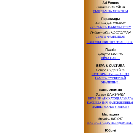
Ad Fontes
Тамаш КЭМПІЙСКІ
СЬЛЕДАМ ЗА ХРЫСТОМ
Пераклады
Аксана ДАНІЛЬЧЫК
«КВЕТАЧКI» ПА-БЕЛАРУСКУ
Гілберт Кійт ЧЭСТЭРТАН
СВЯТЫ ФРАНЦІШАК
КВЕТАЧКІ СВЯТОГА ФРАНЦІШК
Паэзія
Данута БІЧЭЛЬ
ОЙЧА НАШ...
ВЕРА & CULTURA
Пётра РУДКОЎСКІ
ЕЗУС ХРЫСТУС — АЛЬФА
І АМЕГА
СУСВЕТНАЙ
ЭВАЛЮЦЫІ...
Нашы святыні
Вольга БАЖЭНАВА
IНТЭР’ЕР АРХIКАТЭДРАЛЬНАГА
КАСЦЁЛА IМЯ НАЙСВЯЦЕЙША
ПАННЫ МАРЫI
У МIНСКУ
Мастацтва
Аркадзь ШПУНТ
КАБ ЗАСТАЦЦА НЕВЯДОМЫМ..
Юбілеі