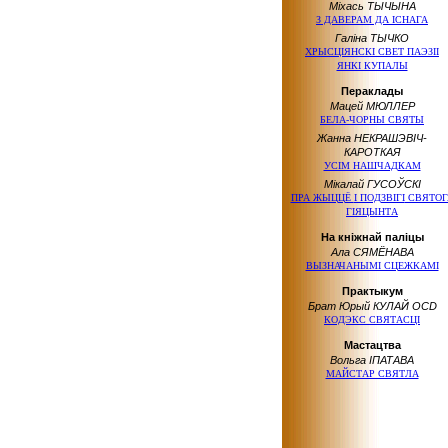
Міхась ТЫЧЫНА
З ДАВЕРАМ ДА ІСНАГА
Галіна ТЫЧКО
ХРЫСЦІЯНСКІ СВЕТ ПАЭЗІІ
ЯНКІ КУПАЛЫ
Пераклады
Мацей МЮЛЛЕР
БЕЛА-ЧОРНЫ СВЯТЫ
Жанна НЕКРАШЭВІЧ-
КАРОТКАЯ
УСІМ НАШЧАДКАМ
Мікалай ГУСОЎСКІ
ПРА ЖЫЦЦЁ
І ПОДЗВІГІ
СВЯТОГ
ГІЯЦЫНТА
На кніжнай паліцы
Ала СЯМЁНАВА
ВЫЗНАЧАНЫМІ СЦЕЖКАМІ
Практыкум
Брат Юрый КУЛАЙ OCD
КОДЭКС СВЯТАСЦІ
Мастацтва
Вольга ІПАТАВА
МАЙСТАР СВЯТЛА