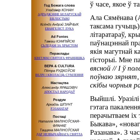
ў часе, якое ў т
Год Божага слова
Уладзімір КОНАН
АДРАДЖЭННЕ БЕЛАРУСКАЙ
Ала Сямёнава (
БІБЛЕІСТЫКІ
таксама гучыць)
Ксёндз Андрэй ЗАЙЧЫК
ЕВАНГЕЛIСТ ЛУКА
літаратараў, кры
Ad Fontes
паўнацэннай пра
Тамаш КЭМПІЙСКІ
СЬЛЕДАМ ЗА ХРЫСТОМ
якія магутнай к
Пераклады
гісторыі. Мне п
КВЕТАЧКІ СВЯТОГА ФРАНЦІШКА
ВЕРА & CULTURA
вясной // І ў по
Пётра РУДКОЎСКІ
поўнаю зярнят, 
ВЕЛІЧ І КВОЛАСЦЬ СУМЛЕННЯ
Мастацтва
скібы чорныя ра
Аляксандр ЯРАШЭВІЧ
АПОСТАЛ НАРОДАЎ
Выйшлі. Уразілі
Роздум
Аркадзь ШПУНТ
гэтага пакаленн
РЭЗАНАТАР
перачытваем іх 
Постаці
Наталля МАЛІНОЎСКАЯ-
Быкава», «новаг
ФРАНКЕ
Таццяна МАЛІНОЎСКАЯ
Разанава». З ч
ДАР НЕЗВЫЧАЙНАГА СВЯТЛА