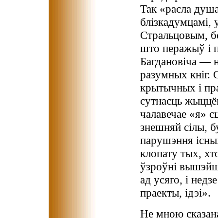
Так «расла душа
блізкадумцамі, 
Стральцовым, без
што перажыў і 
Багдановіча — н
разумных кніг. 
крытычных і пра
сутнасць жыццё
чалавечае «я» с
знешняй сілы, б
парушэння існых
клопату тых, хт
ўзроўні вышэйш
ад усяго, і нед
праекты, ідэі».
Не мною сказана