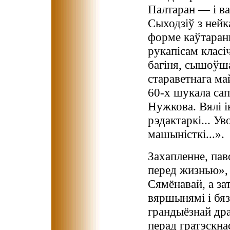
Палтаран — і ва
Сыходзіў з нейк
форме каўтаранг
рукапісам класі
багіня, сышоўша
стараветнага ма
60-х шукала сап
Нужкова. Вялі 
рэдактаркі... У
машыністкі...».
Захапленне, па
перед жизнью», 
Сямёнавай, а за
вяршынямі і бяз
грандыёзнай др
перад гратэскнас