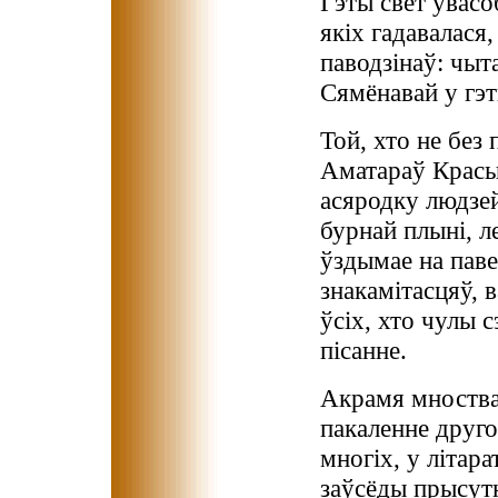
Гэты свет увас
якіх гадавалася,
паводзінаў: чыт
Сямёнавай у гэ
Той, хто не без 
Аматараў Красы
асяродку людзей
бурнай плыні, л
ўздымае на пав
знакамітасцяў, 
ўсіх, хто чулы 
пісанне.
Акрамя мноства 
пакаленне друго
многіх, у літар
заўсёды прысутн