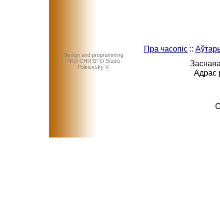
Пра часопіс
::
Аўтар
Design and programming
PRO CHRISTO Studio
Заснава
Polinevsky V.
Адрас 
C