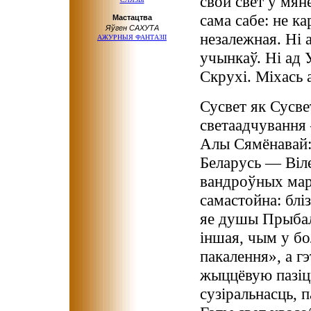
свой свет у мяне
сама сабе: не ка
Мастацтва
Яўген САХУТА
незалежная. Ні а
АЖУРНЫЯ ФАНТАЗІІ
учынкаў. Ні ад У
Скрухі. Міхась 
Сусвет як Сусве
светаадчування 
Алы Сямёнавай: 
Беларусь — Віле
вандроўных мар
самастойна: бліз
яе душы Прыбалт
іншая, чым у бо
пакалення», а гэ
жыццёвую пазіц
сузіральнасць, п