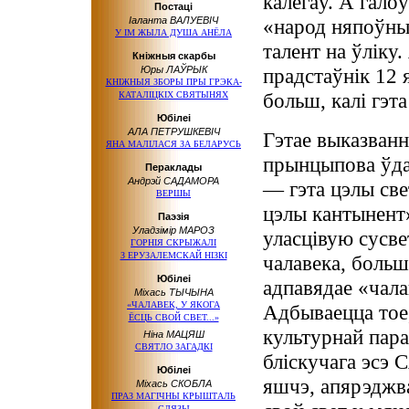
калегаў. А гало
Постаці
Іаланта ВАЛУЕВІЧ
«народ няпоўны
У IМ ЖЫЛА ДУША АНЁЛА
талент на ўліку.
Кніжныя скарбы
Юры ЛАЎРЫК
прадстаўнік 12 
КНІЖНЫЯ ЗБОРЫ ПРЫ ГРЭКА-
больш, калі гэта
КАТАЛІЦКІХ СВЯТЫНЯХ
Юбілеі
АЛА ПЕТРУШКЕВІЧ
Гэтае выказван
ЯНА МАЛІЛАСЯ ЗА БЕЛАРУСЬ
прынцыпова ўда
Пераклады
Андрэй САДАМОРА
— гэта цэлы све
ВЕРШЫ
цэлы кантынент»
Паэзія
Уладзімір МАРОЗ
уласцівую сусве
ГОРНІЯ СКРЫЖАЛІ
З ЕРУЗАЛЕМСКАЙ НІЗКІ
чалавека, больш
Юбілеі
адпавядае «чала
Міхась ТЫЧЫНА
«ЧАЛАВЕК, У ЯКОГА
Адбываецца тое
ЁСЦЬ СВОЙ СВЕТ...»
культурнай пара
Ніна МАЦЯШ
СВЯТЛО ЗАГАДКІ
бліскучага эсэ 
Юбілеі
яшчэ, апярэджва
Міхась СКОБЛА
ПРАЗ МАГІЧНЫ КРЫШТАЛЬ
СЛЯЗЫ