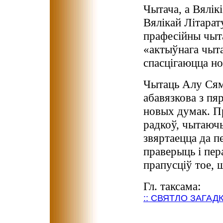
Чытача, а Вялік
Вялікай Літара
прафесійны чыта
«актыўнага чыт
спасцігаюцца но
Чытаць Алу Сям
абавязкова з пя
новых думак. Пр
радкоў, чытаюч
звяртаецца да п
праверыць і пер
прапусціў тое, 
Гл. таксама:
:: СВЯТЛО ЗАГАДКІ