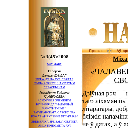
Пра нас
Аўтар
№
3(45)/2008
Міх
SUMMARY
«ЧАЛАВЕК
Галерэя
Валеры БУЙВАЛ
СВО
ЖОРЖ ДЭ ЛА ТУР. СВЯТАЯ
ІРЫНА АПЯКУЕЦЦА СВЯТЫМ
СЕБАСЦЬЯНАМ
Дзіўная рэч — ю
Арцыбіскуп Тадэвуш
КАНДРУСЕВІЧ
таго ліхаманіць
АСНОЎНЫЯ ЭЛЕМЕНТЫ
ВУЧЭННЯ ДАГМАТЫЧНАЙ
літаратары, доб
КАНСТЫТУЦЫІ ІІ
ВАТЫКАНСКАГА САБОРУ ПРА
блізкія напамін
БОЖАЕ АБ’ЯЎЛЕННЕ
DEI VERBUM
ЭНЦЫКЛIКА SPE SALVI СВЯТОГА
не ў датах, а ў 
АЙЦА БЭНЭДЫКТА XVI