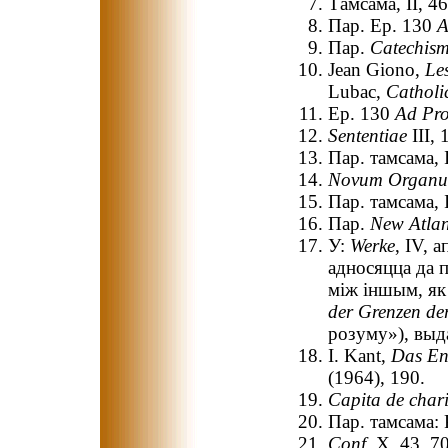
Тамсама, II, 4
Пар. Ep. 130
A
Пар.
Catechism
Jean Giono,
Les
Lubac,
Catholi
Ep. 130
Ad Pr
Sententiae
III, 
Пар. тамсама, 
Novum Organ
Пар. тамсама, I
Пар.
New Atlan
У:
Werke
, IV, 
адносяцца да 
між іншым, як
der Grenzen de
розуму»), выд
I. Kant,
Das En
(1964), 190.
Capita de chari
Пар. тамсама:
Conf.
X, 43, 7