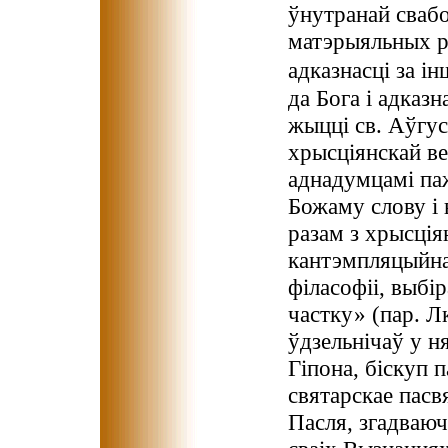
ўнутранай свабо
матэрыяльных р
адказнасці за ін
да Бога і адказ
жыцці св. Аўгус
хрысціянскай ве
аднадумцамі па
Божаму слову і 
разам з хрысція
кантэмпляцыйна
філасофіі, выб
частку» (пар. Лк
ўдзельнічаў у н
Гіпона, біскуп 
святарскае пасв
Пасля, згадваюч