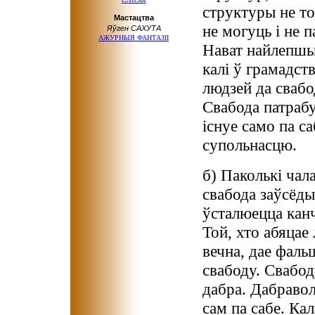
структуры не то
Мастацтва
не могуць і не 
Яўген САХУТА
АЖУРНЫЯ ФАНТАЗІІ
Нават найлепшы
калі ў грамадств
людзей да свабо
Свабода патрабу
існуе само па са
супольнасцю.
б) Паколькі чал
свабода заўсёды
ўсталюецца канч
Той, хто абяцае
вечна, дае фаль
свабоду. Свабод
дабра. Дабравол
сам па сабе. Кал