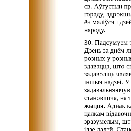
св. Аўгустын пр
гораду, адрокшы
ён маліўся і дз
народу.
30. Падсумуем т
Дзень за днём л
розных у розны
здавацца, што с
задаволіць чала
іншыя надзеі. У
задавальняючую
становішча, на 
жыцця. Аднак ка
цалкам відавочн
зразумелым, што
ідзе далей. Ста