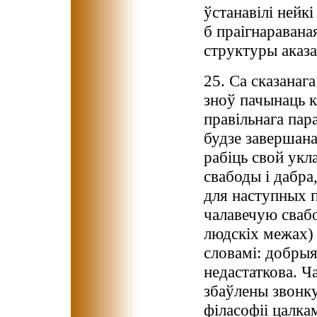
ўстанавілі нейк
б праігнараваная
структуры аказа
25. Са сказанаг
зноў пачынаць к
правільнага пара
будзе завершана
рабіць свой укл
свабоды і дабра,
для наступных 
чалавечую сваб
людскіх межах)
словамі: добрыя
недастаткова. Ч
збаўлены звонку
філасофіі цалка