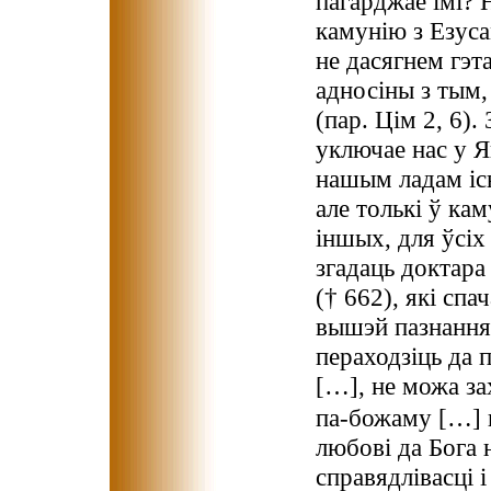
пагарджае імі? 
камунію з Езуса
не дасягнем гэт
адносіны з тым,
(пар. Цім 2, 6)
уключае нас у Яг
нашым ладам існ
але толькі ў ка
іншых, для ўсіх 
згадаць доктара
(† 662), які спа
вышэй пазнання 
пераходзіць да
[…], не можа за
па-божаму […] 
любові да Бога 
справядлівасці 