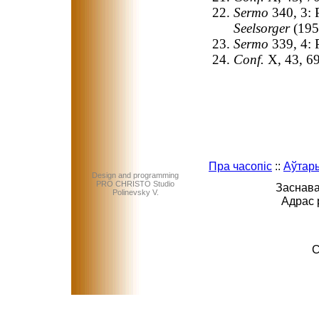
Sermo
340, 3: 
Seelsorger
(195
Sermo
339, 4: 
Conf.
X, 43, 6
Пра часопіс
::
Аўтар
Design and programming
PRO CHRISTO Studio
Заснава
Polinevsky V.
Адрас 
C