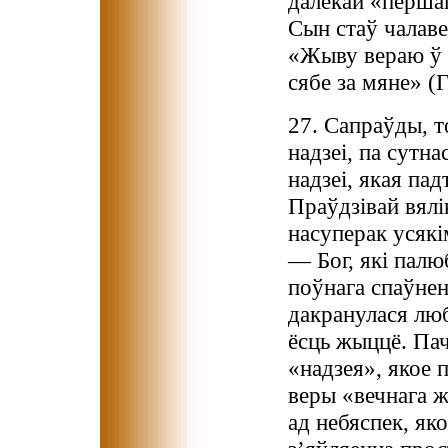
далёкай «перша
Сын стаў чалаве
«Жыву вераю ў С
сябе за мяне» (Г
27. Сапраўды, то
надзеі, па сутна
надзеі, якая па
Праўдзівай вялі
насуперак усякі
— Бог, які палю
поўнага спаўненн
дакранулася люб
ёсць жыццё. Пач
«надзея», якое 
веры «вечнага 
ад небяспек, яко