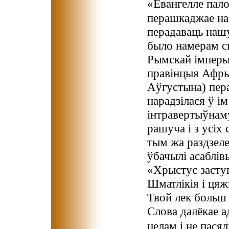
«Евангелле пало
перашкаджае на
перадаваць наш
было намерам с
Рымскай імперыі
правінцыя Афрык
Аўгустына) пер
нарадзілася ў ім
інтравертыўнаму
рашуча і з усіх 
тым жа раздзеле
ўбачылі асаблів
«Хрыстус заступ
Шматлікія і цяж
Твой лек больш
Слова далёкае ад
целам і не пасял