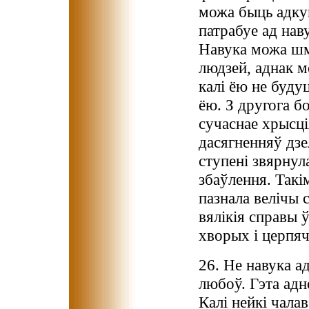
можа быць адкуп
патрабуе ад наву
Навука можа шма
людзей, аднак м
калі ёю не буду
ёю. З другога б
сучаснае хрысці
дасягненняў дзе
ступені звярнула
збаўлення. Такі
пазнала велічы с
вялікія справы ў
хворых і церпя
26. Не навука а
любоў. Гэта адн
Калі нейкі чала