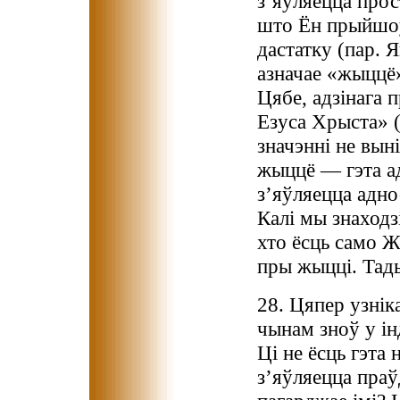
з’яўляецца прос
што Ён прыйшоў,
дастатку (пар. 
азначае «жыццё»
Цябе, адзінага п
Езуса Хрыста» (
значэнні не вын
жыццё — гэта ад
з’яўляецца адно
Калі мы знаходз
хто ёсць само Ж
пры жыцці. Тад
28. Цяпер узнік
чынам зноў у ін
Ці не ёсць гэта 
з’яўляецца праў