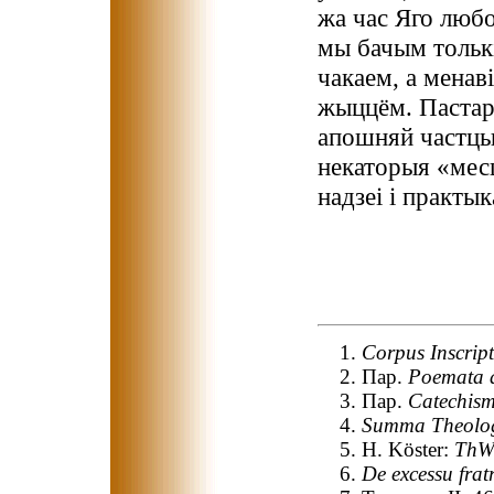
жа час Яго любо
мы бачым толькі
чакаем, а менав
жыццём. Пастар
апошняй частцы
некаторыя «мес
надзеі і практык
Corpus Inscrip
Пар.
Poemata 
Пар.
Catechism
Summa Theolo
H. Köster:
Th
De excessu fratr