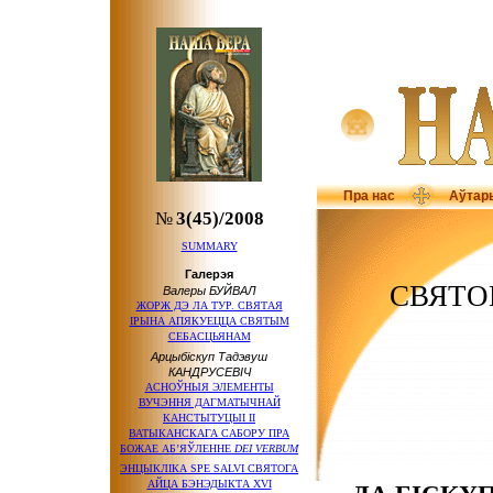
Пра нас
Аўтар
№
3(45)/2008
SUMMARY
Галерэя
СВЯТО
Валеры БУЙВАЛ
ЖОРЖ ДЭ ЛА ТУР. СВЯТАЯ
ІРЫНА АПЯКУЕЦЦА СВЯТЫМ
СЕБАСЦЬЯНАМ
Арцыбіскуп Тадэвуш
КАНДРУСЕВІЧ
АСНОЎНЫЯ ЭЛЕМЕНТЫ
ВУЧЭННЯ ДАГМАТЫЧНАЙ
КАНСТЫТУЦЫІ ІІ
ВАТЫКАНСКАГА САБОРУ ПРА
БОЖАЕ АБ’ЯЎЛЕННЕ
DEI VERBUM
ЭНЦЫКЛIКА SPE SALVI СВЯТОГА
АЙЦА БЭНЭДЫКТА XVI