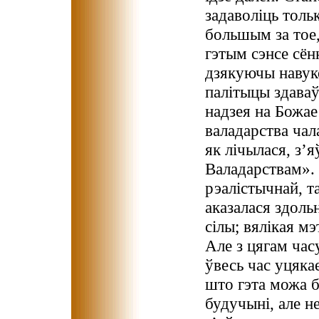
задаволіць толь
большым за тое,
гэтым сэнсе сён
дзякуючы навуко
палітыцы здаваў
надзея на Божае
валадарства чала
як лічылася, з
Валадарствам». 
рэалістычнай, т
аказалася здольн
сілы; вялікая м
Але з цягам час
ўвесь час уцяка
што гэта можа б
будучыні, але не