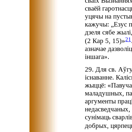
сваіх Вызнаннях
сваёй гаротнасц
уцячы на пустын
кажучы: „Езус п
дзеля сябе жылі,
21
(2 Кар 5, 15)»
азначае дазволі
іншага».
29. Для св. Аўг
існаванне. Каліс
жыццё: «Павуча
маладушных, па
аргументы праці
недасведчаных,
сунімаць сварлі
добрых, цярпець