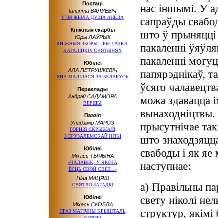
Постаці
нас іншымі. У 
Іаланта ВАЛУЕВІЧ
У IМ ЖЫЛА ДУША АНЁЛА
сапраўды свабо
Кніжныя скарбы
што ў прыняцці
Юры ЛАЎРЫК
КНІЖНЫЯ ЗБОРЫ ПРЫ ГРЭКА-
пакаленні ўяўл
КАТАЛІЦКІХ СВЯТЫНЯХ
пакаленні могуц
Юбілеі
АЛА ПЕТРУШКЕВІЧ
папярэднікаў, т
ЯНА МАЛІЛАСЯ ЗА БЕЛАРУСЬ
ўсяго чалавецтва
Пераклады
Андрэй САДАМОРА
можа здавацца і
ВЕРШЫ
вынаходніцтвы.
Паэзія
Уладзімір МАРОЗ
прысутнічае та
ГОРНІЯ СКРЫЖАЛІ
З ЕРУЗАЛЕМСКАЙ НІЗКІ
што знаходзяцца
Юбілеі
свабоды і як яе
Міхась ТЫЧЫНА
«ЧАЛАВЕК, У ЯКОГА
наступнае:
ЁСЦЬ СВОЙ СВЕТ...»
Ніна МАЦЯШ
а) Правільны па
СВЯТЛО ЗАГАДКІ
свету ніколі не
Юбілеі
Міхась СКОБЛА
структур, якімі
ПРАЗ МАГІЧНЫ КРЫШТАЛЬ
СЛЯЗЫ