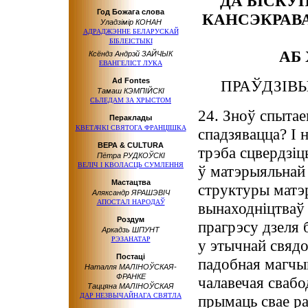
ДА БІСКУП
Год Божага слова
КАНСЭКРАВА
Уладзімір КОНАН
АДРАДЖЭННЕ БЕЛАРУСКАЙ
БІБЛЕІСТЫКІ
АБ
Ксёндз Андрэй ЗАЙЧЫК
ЕВАНГЕЛIСТ ЛУКА
Ad Fontes
ПРАЎДЗІВЫ
Тамаш КЭМПІЙСКІ
СЬЛЕДАМ ЗА ХРЫСТОМ
24. Зноў спытае
Пераклады
КВЕТАЧКІ СВЯТОГА ФРАНЦІШКА
спадзявацца? І 
ВЕРА & CULTURA
трэба сцвердзіц
Пётра РУДКОЎСКІ
ВЕЛІЧ І КВОЛАСЦЬ СУМЛЕННЯ
ў матэрыяльнай
Мастацтва
структуры матэр
Аляксандр ЯРАШЭВІЧ
АПОСТАЛ НАРОДАЎ
вынаходніцтваў
Роздум
прагрэсу дзеля
Аркадзь ШПУНТ
РЭЗАНАТАР
у этычнай свяд
Постаці
падобная магчым
Наталля МАЛІНОЎСКАЯ-
ФРАНКЕ
чалавечая свабо
Таццяна МАЛІНОЎСКАЯ
ДАР НЕЗВЫЧАЙНАГА СВЯТЛА
прымаць свае ра