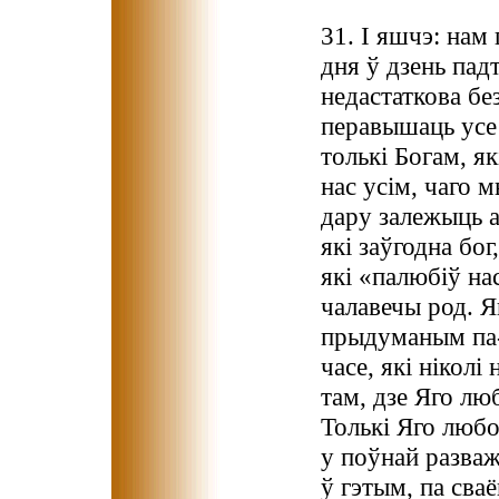
31. І яшчэ: нам 
дня ў дзень пад
недастаткова без
перавышаць усе 
толькі Богам, я
нас усім, чаго 
дару залежыць а
які заўгодна бог
які «палюбіў нас
чалавечы род. Я
прыдуманым па-
часе, які ніколі
там, дзе Яго лю
Толькі Яго люб
у поўнай разваж
ў гэтым, па сва