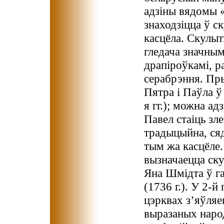
адзіны вядомы 
знаходзіцца ў с
касцёла. Скульп
гледача значным
драпіроўкамі, р
серабрэння. Пр
Пятра і Паўла ў
я гг.); можна ад
Павел стаіць зл
традыцыйна, ся
тым жа касцёле
вызначаецца ск
Яна Шмідта ў г
(1736 г.). У 2-й
цэрквах з’яўляе
выразаных народ