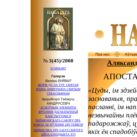
Пра нас
Аўтар
№
3(45)/2008
Аляксан
SUMMARY
АПОСТА
Галерэя
Валеры БУЙВАЛ
ЖОРЖ ДЭ ЛА ТУР. СВЯТАЯ
«Цуды, ім здзей
ІРЫНА АПЯКУЕЦЦА СВЯТЫМ
СЕБАСЦЬЯНАМ
заснаваныя, пра
Арцыбіскуп Тадэвуш
КАНДРУСЕВІЧ
пасланні, ім нап
АСНОЎНЫЯ ЭЛЕМЕНТЫ
ВУЧЭННЯ ДАГМАТЫЧНАЙ
незвычайны плё
КАНСТЫТУЦЫІ ІІ
ВАТЫКАНСКАГА САБОРУ ПРА
падарожжаў, цу
БОЖАЕ АБ’ЯЎЛЕННЕ
DEI VERBUM
якіх ён спадобіў
ЭНЦЫКЛIКА SPE SALVI СВЯТОГА
АЙЦА БЭНЭДЫКТА XVI