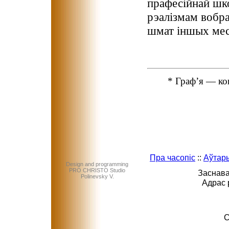
прафесійнай шк
рэалізмам вобра
шмат іншых мес
* Граф’я — ко
Пра часопіс
::
Аўтар
Design and programming
PRO CHRISTO Studio
Заснава
Polinevsky V.
Адрас 
C