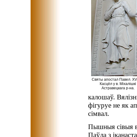
Святы апостал Павел. XVII
Касцёл у в. Міхалішкі
Астравецкага р-на.
калошаў. Вялізн
фігуруе не як а
сімвал.
Пышныя сівыя в
Паўла з іканаст