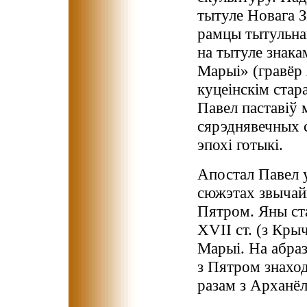
тытуле Новага З
рамцы тытульнаг
на тытуле знак
Марыі» (гравёр
куцеінскім стар
Павел паставіў 
сярэднявечных 
эпохі готыкі.
Апостал Павел 
сюжэтах звычай
Пятром. Яны ста
XVII ст. (з Кры
Марыі. На абраз
з Пятром знаход
разам з Арханёл