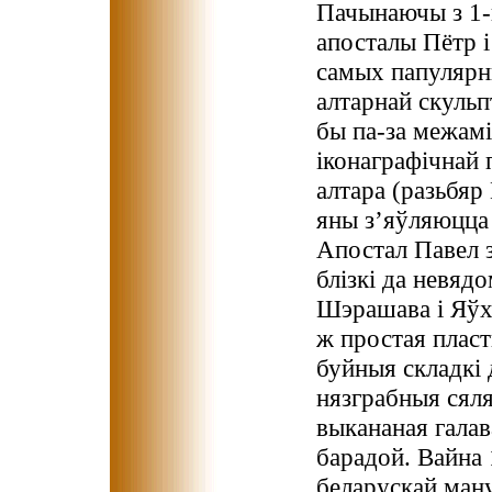
Пачынаючы з 1-й
апосталы Пётр і
самых папулярн
алтарнай скульп
бы па-за межамі
іконаграфічнай 
алтара (разьбяр 
яны з’яўляюцца 
Апостал Павел 
блізкі да невядо
Шэрашава і Яўхі
ж простая пласт
буйныя складкі 
нязграбныя сяля
выкананая галав
барадой. Вайна 
беларускай ман