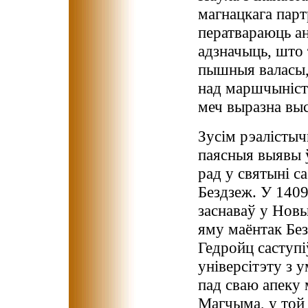
магнацкага партр
ператвараюць а
адзначыць, што 
пышныя валасы,
над маршчыністы
меч выразна выс
Зусім рэалісты
паясныя выявы 
рад у святыні с
Бездзеж. У 1409 
заснаваў у Новы
яму маёнтак Без
Гедройц саступі
універсітэту з 
пад сваю апеку
Магчыма, у той 