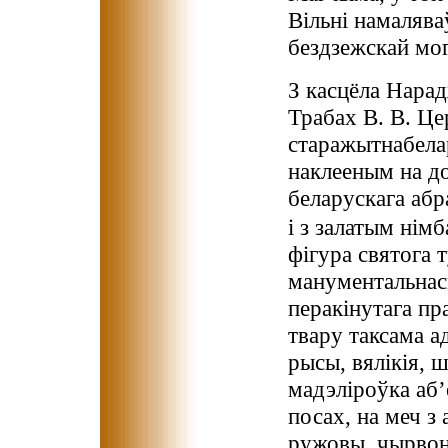
Вільні намалява
бездзежскай мог
З касцёла Нара
Трабах В. В. Це
старажытнабелар
наклееным на д
беларускага абр
і з залатым нім
фігура святога 
манументальнасц
перакінутага пр
твару таксама а
рысы, вялікія,
мадэліроўка аб’
посах, на меч з
ружовы, чырвон