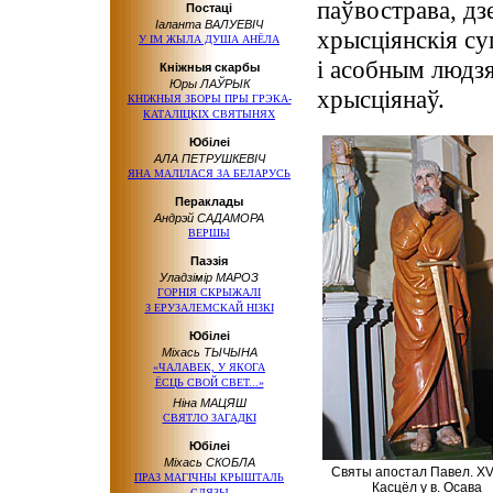
паўвострава, дз
Постаці
Іаланта ВАЛУЕВІЧ
хрысціянскія су
У IМ ЖЫЛА ДУША АНЁЛА
і асобным людзя
Кніжныя скарбы
Юры ЛАЎРЫК
хрысціянаў.
КНІЖНЫЯ ЗБОРЫ ПРЫ ГРЭКА-
КАТАЛІЦКІХ СВЯТЫНЯХ
Юбілеі
АЛА ПЕТРУШКЕВІЧ
ЯНА МАЛІЛАСЯ ЗА БЕЛАРУСЬ
Пераклады
Андрэй САДАМОРА
ВЕРШЫ
Паэзія
Уладзімір МАРОЗ
ГОРНІЯ СКРЫЖАЛІ
З ЕРУЗАЛЕМСКАЙ НІЗКІ
Юбілеі
Міхась ТЫЧЫНА
«ЧАЛАВЕК, У ЯКОГА
ЁСЦЬ СВОЙ СВЕТ...»
Ніна МАЦЯШ
СВЯТЛО ЗАГАДКІ
Юбілеі
Міхась СКОБЛА
Святы апостал Павел. XVII
ПРАЗ МАГІЧНЫ КРЫШТАЛЬ
Касцёл у в. Осава
СЛЯЗЫ