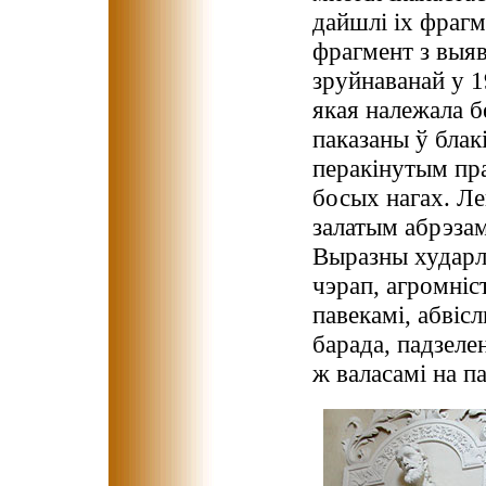
дайшлі іх фрагме
фрагмент з выяв
зруйнаванай у 
якая належала б
паказаны ў блак
перакінутым пра
босых нагах. Ле
залатым абрэзам
Выразны хударл
чэрап, агромні
павекамі, абвіс
барада, падзеле
ж валасамі на п