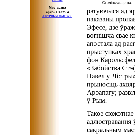
Столінскага р-на.
Мастацтва
ратуючыся ад яр
Яўген САХУТА
АЖУРНЫЯ ФАНТАЗІІ
паказаны пропаве
Эфесе, дзе ўраж
вогнішча свае к
апостала ад рас
прыступках хра
фон Карольсфел
«Забойства Стэф
Павел у Лістры»
прыносіць ахвяр
Арэапагу; разві
ў Рым.
Такое сюжэтнае
адлюстравання 
сакральным мас