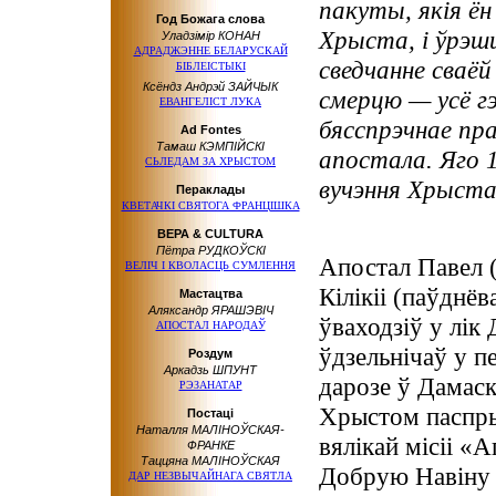
пакуты, якія ён
Год Божага слова
Хрыста, і ўрэш
Уладзімір КОНАН
АДРАДЖЭННЕ БЕЛАРУСКАЙ
сведчанне сваёй
БІБЛЕІСТЫКІ
Ксёндз Андрэй ЗАЙЧЫК
смерцю — усё г
ЕВАНГЕЛIСТ ЛУКА
бясспрэчнае пра
Ad Fontes
Тамаш КЭМПІЙСКІ
апостала. Яго 
СЬЛЕДАМ ЗА ХРЫСТОМ
вучэння Хрыста
Пераклады
КВЕТАЧКІ СВЯТОГА ФРАНЦІШКА
ВЕРА & CULTURA
Пётра РУДКОЎСКІ
Апостал Павел (
ВЕЛІЧ І КВОЛАСЦЬ СУМЛЕННЯ
Кілікіі (паўднё
Мастацтва
Аляксандр ЯРАШЭВІЧ
ўваходзіў у лік
АПОСТАЛ НАРОДАЎ
ўдзельнічаў у п
Роздум
Аркадзь ШПУНТ
дарозе ў Дамаск
РЭЗАНАТАР
Хрыстом паспры
Постаці
Наталля МАЛІНОЎСКАЯ-
вялікай місіі «
ФРАНКЕ
Таццяна МАЛІНОЎСКАЯ
Добрую Навіну н
ДАР НЕЗВЫЧАЙНАГА СВЯТЛА