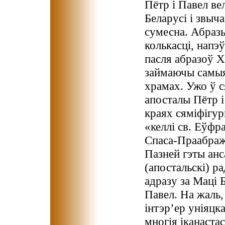
Пётр і Павел в
Беларусі і звыч
сумесна. Абразы
колькасці, напэў
пасля абразоў Х
займаючы самыя
храмах. Ужо ў ся
апосталы Пётр і
краях сяміфігур
«келлі св. Еўфр
Спаса-Праабраж
Пазней гэты анс
(апостальскі) ра
адразу за Маці 
Павел. На жаль, 
інтэр’ер уніяцк
многія іканаста