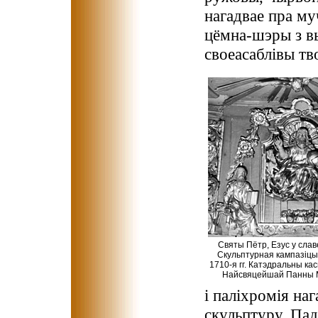
нагадвае пра му
цёмна-шэры з в
своеасаблівы тв
Святы Пётр, Езус у слав
Скульптурная кампазіцы
1710-я гг. Катэдральны к
Найсвяцейшай Панны Ма
і паліхромія н
скульптуру. Пад