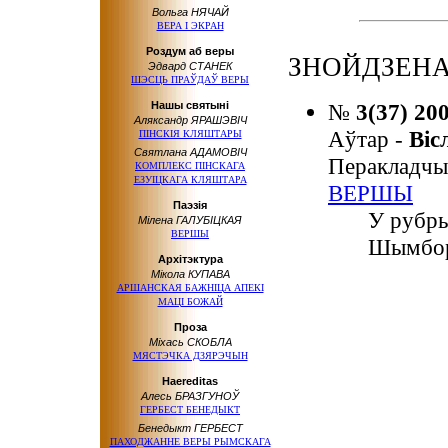
Вольга НЯЧАЙ
ВЕРА І ЭКРАН
Роздум аб веры
ЗНОЙДЗЕНА
Эдвард СТАНЕК
ШЭСЦЬ ПРАЎДАЎ ВЕРЫ
Нашы святыні
№
3(37) 20
Аляксандр ЯРАШЭВІЧ
Аўтар -
Ві
ПІНСКІЯ КЛЯШТАРЫ
Святлана АДАМОВІЧ
Перакладчы
КОМПЛЕКС ПІНСКАГА
ЕЗУІЦКАГА КЛЯШТАРА
ВЕРШЫ
Паэзія
У рубры
Мілена ГАЛУБІЦКАЯ
ВЕРШЫ
Шымбор
Архітэктура
Мікола КУПАВА
АРШАНСКАЯ БАЖНІЦА АПЕКІ
МАЦІ БОЖАЙ
Проза
Міхась СКОБЛА
МЯСТЭЧКА ДЗЯРЭЧЫН
Haereditas
Алесь БРАЗГУНОЎ
ГЕРБЕСТ БЕНЕДЫКТ
Бенедыкт ГЕРБЕСТ
ПАХОДЖАННЕ ВЕРЫ РЫМСКАГА