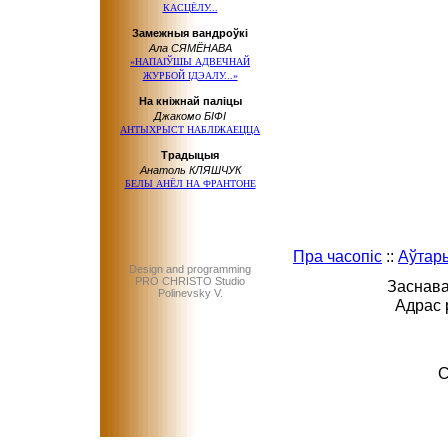
КАСЦЁЛУ...
Замежныя вандроўкі
Ала СЯМЁНАВА
«НАПАІЎШЫ АДВЕЧНАЙ
ЖУРБОЙ ІДЭАЛУ...»
На кніжнай паліцы
Джакомо БІФІ
АНТЫХРЫСТ НАБЛІЖАЕЦЦА
Традыцыя
Анатоль КЛЯШЧУК
БЕЛЫ АНЁЛ НА ФРАНТОНЕ
Пра часопіс
::
Аўтар
Design and programming
PRO CHRISTO Studio
Заснава
Polinevsky V.
Адрас 
C