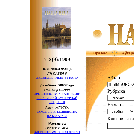
Пра нас
Аўтар
№
3(9)/1999
На кніжнай паліцы
ЯН ПАВЕЛ ІІ
Аўтар
ЭНЦЫКЛІКА FIDES ET RATIO
Да юбілею 2000 Года
Уладзімір КОНАН
Рубрыка
ХРЫСЦІЯНСТВА Ў КАНТЭКСЦЕ
БЕЛАРУСКАЙ КУЛЬТУРНАЙ
ТРАДЫЦЫІ
Нумар
Алесь ЖЛУТКА
ЗАХОДНЯЕ ХРЫСЦІЯНСТВА
НА БЕЛАРУСІ
Ключавыя 
Мастацтва
Надзея УСАВА
ВЯРТАННЕ ІМЯ: ЗЯНОН ЛЕНСКІ