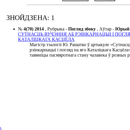
ЗНОЙДЗЕНА: 1
№
4(70) 2014
,
Рубрыка -
Погляд збоку
,
Аўтар -
Юрый
СУТНАСЦЬ ВУЧЭННЯ АБ РЭІНКАРНАЦЫІ І ПОГЛЯ
КАТАЛІЦКАГА КАСЦЁЛА
Магістр тэалогіі Ю. Рашатко ў артыкуле «Сутнасц
рэінкарнацыі і погляд на яго Каталіцкага Касцёла
таямніцы пасмяротнага стану чалавека ў розных рэ
А