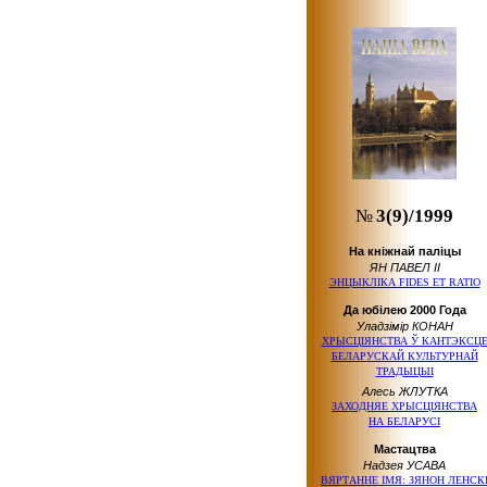
№
3(9)/1999
На кніжнай паліцы
ЯН ПАВЕЛ ІІ
ЭНЦЫКЛІКА FIDES ET RATIO
Да юбілею 2000 Года
Уладзімір КОНАН
ХРЫСЦІЯНСТВА Ў КАНТЭКСЦ
БЕЛАРУСКАЙ КУЛЬТУРНАЙ
ТРАДЫЦЫІ
Алесь ЖЛУТКА
ЗАХОДНЯЕ ХРЫСЦІЯНСТВА
НА БЕЛАРУСІ
Мастацтва
Надзея УСАВА
ВЯРТАННЕ ІМЯ: ЗЯНОН ЛЕНСК