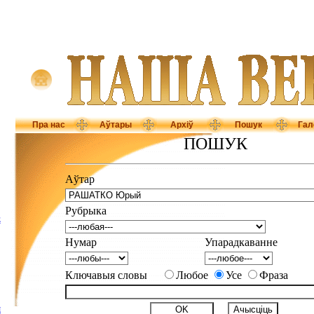
Пра нас
Аўтары
Архіў
Пошук
Гал
ПОШУК
Аўтар
Рубрыка
Е
Нумар
Упарадкаванне
Ключавыя словы
Любое
Усе
Фраза
І