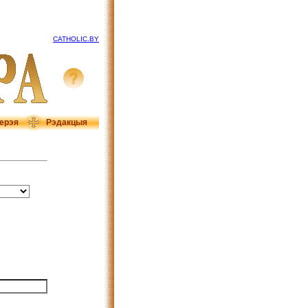
CATHOLIC.BY
ерэя
Рэдакцыя