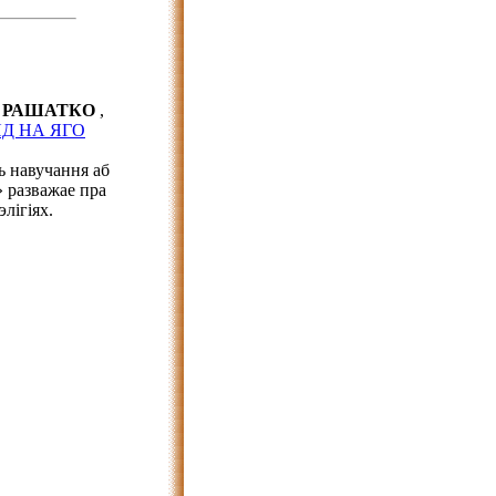
 РАШАТКО
,
Д НА ЯГО
ь навучання аб
» разважае пра
лігіях.