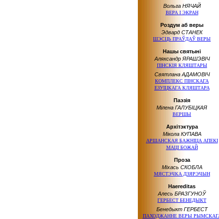
Вольга НЯЧАЙ
ВЕРА І ЭКРАН
Роздум аб веры
Эдвард СТАНЕК
ШЭСЦЬ ПРАЎДАЎ ВЕРЫ
Нашы святыні
Аляксандр ЯРАШЭВІЧ
ПІНСКІЯ КЛЯШТАРЫ
Святлана АДАМОВІЧ
КОМПЛЕКС ПІНСКАГА
ЕЗУІЦКАГА КЛЯШТАРА
Паэзія
Мілена ГАЛУБІЦКАЯ
ВЕРШЫ
Архітэктура
Мікола КУПАВА
АРШАНСКАЯ БАЖНІЦА АПЕКІ
МАЦІ БОЖАЙ
Проза
Міхась СКОБЛА
МЯСТЭЧКА ДЗЯРЭЧЫН
Haereditas
Алесь БРАЗГУНОЎ
ГЕРБЕСТ БЕНЕДЫКТ
Бенедыкт ГЕРБЕСТ
ПАХОДЖАННЕ ВЕРЫ РЫМСКАГ