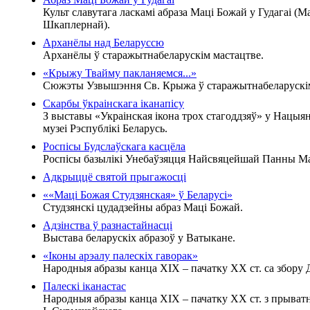
Культ славутага ласкамі абраза Маці Божай у Гудагаі (М
Шкаплернай).
Арханёлы над Беларуссю
Арханёлы ў старажытнабеларускім мастацтве.
«Крыжу Твайму пакланяемся...»
Сюжэты Узвышэння Св. Крыжа ў старажытнабеларускім
Скарбы ўкраінскага іканапісу
З выставы «Украінская ікона трох стагоддзяў» у Нацы
музеі Рэспублікі Беларусь.
Роспісы Будслаўскага касцёла
Роспісы базылікі Унебаўзяцця Найсвяцейшай Панны Мар
Адкрыццё святой прыгажосці
««Маці Божая Студзянская» ў Беларусі»
Студзянскі цудадзейны абраз Маці Божай.
Адзінства ў разнастайнасці
Выстава беларускіх абразоў у Ватыкане.
«Іконы арэалу палескіх гаворак»
Народныя абразы канца XIX – пачатку XX ст. са збору Д
Палескі іканастас
Народныя абразы канца XIX – пачатку XX ст. з прыватн