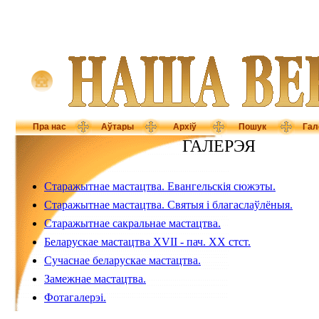
Пра нас
Аўтары
Архіў
Пошук
Гал
ГАЛЕРЭЯ
Старажытнае мастацтва. Евангельскія сюжэты.
Старажытнае мастацтва. Святыя і благаслаўлёныя.
Старажытнае сакральнае мастацтва.
Беларускае мастацтва XVII - пач. XX стст.
Сучаснае беларускае мастацтва.
Замежнае мастацтва.
Фотагалерэі.