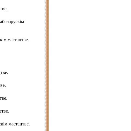
тве.
абеларускім
ім мастацтве.
тве.
ве.
тве.
цтве.
скім мастацтве.