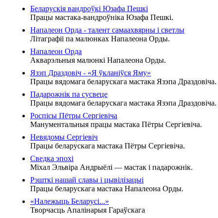
Беларускія вандроўкі Юзафа Пешкі
Працы мастака-вандроўніка Юзафа Пешкі.
Напалеон Орда - талент самаахвярны і светлы
Літаграфіі па малюнках Напалеона Орды.
Напалеон Орда
Акварэльныя малюнкі Напалеона Орды.
Язэп Драздовіч - «Я ўкланіўся Яму»
Працы вядомага беларускага мастака Язэпа Драздовіча.
Падарожнік па сусвеце
Працы вядомага беларускага мастака Язэпа Драздовіча.
Роспісы Пётры Сергіевіча
Манументальныя працы мастака Пётры Сергіевіча.
Невядомы Сергіевіч
Працы беларускага мастака Пётры Сергіевіча.
Сведка эпохі
Міхал Эльвіра Андрыёлі — мастак і падарожнік.
Рэшткі нашай славы і цывілізацыі
Працы беларускага мастака Напалеона Орды.
«Належыць Беларусі...»
Творчасць Апалінарыя Гараўскага