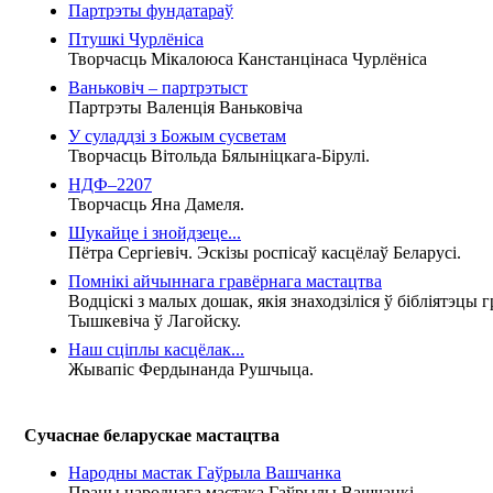
Партрэты фундатараў
Птушкі Чурлёніса
Творчасць Мікалоюса Канстанцінаса Чурлёніса
Ваньковіч – партрэтыст
Партрэты Валенція Ваньковіча
У суладдзі з Божым сусветам
Творчасць Вітольда Бялыніцкага-Бірулі.
НДФ–2207
Творчасць Яна Дамеля.
Шукайце і знойдзеце...
Пётра Сергіевіч. Эскізы роспісаў касцёлаў Беларусі.
Помнікі айчыннага гравёрнага мастацтва
Водціскі з малых дошак, якія знаходзіліся ў бібліятэцы 
Тышкевіча ў Лагойску.
Наш сціплы касцёлак...
Жывапіс Фердынанда Рушчыца.
Сучаснае беларускае мастацтва
Народны мастак Гаўрыла Вашчанка
Працы народнага мастака Гаўрылы Вашчанкі.