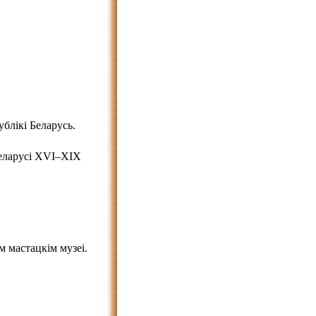
блікі Беларусь.
Беларусі XVI–XIX
 мастацкім музеі.