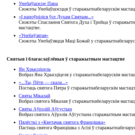
Унебаўшэсце Пана
Сюжэты Унебаўшэсцця ў старажытнабеларускім мастац
«І напоўніліся ўсе Духам Святым...»
Сюжэты Спаслання Святога Духа і Тройца ў старажытн
мастацтве.
«Унебаўзятая»
Сюжэты Унебаўзяцця Маці Божай у старажытнабеларуск
Святыя і благаслаўлёныя ў старажытным мастацтве
Ян Хрысціцель
Вобраз Яна Хрысціцеля у старажытнабеларускім мастац
«...Ты, Пётр — скала...»
Постаць святога Пятра ў старажытнабеларускім мастацт
Святы Мікалай
Вобраз святога Мікалая ў старажытнабеларускім мастац
Святы Аўрэлій Аўгустын
Вобраз святога Аўрэлія Аўгустына старажытным маста
Пялёсткі з «Кветачак святога Францішка»
Пастаць святога Францішка з Асізі ў старажытнабелару