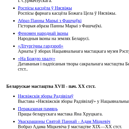
І. Сурмачэўскага.
Роспісы касцёла ў Нясвіжы
Роспісы фарнага касцёла Божага Цела ў Нясвіжы.
Абраз Панны Марыі з Фашчаўкі
Гісторыя абраза Панны Марыі з Фашчаўкі.
Феномен народнай іконы
Народныя іконы на землях Беларусі.
«Літургічны гардэроб»
Арнаты ў зборах Нацыянальнага мастацкага музея Рэспу
«На Божую хвалу»
Датаваныя і падпісаныя творы сакральнага мастацтва 
стст..
Беларускае мастацтва XVII - пач. XX стст.
Нясвіжскія зборы Радзівілаў
Выстава «Нясвіжскія зборы Радзівілаў» у Нацыянальным
Пераказаная памяць
Працы беларускага мастака Яна Хруцкага.
Уваскрашоны Святой Паннай - Адам Міцкевіч
Вобраз Адама Міцкевіча ў мастацтве ХІХ—ХХ стст.