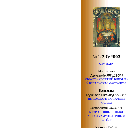
№
1(23)/2003
SUMMARY
Мастацтва
Аляксандр ЯРАШЭВІЧ
СЮЖЭТ «АПОШНЯЙ ВЯЧЭРЫ»
Ў БЕЛАРУСКІМ
МАСТАЦТВЕ
Кантакты
Кардынал Вальтэр КАСПЕР
ПРАВАСЛАЎЕ І КАТАЛІЦКІ
КАСЦЁЛ
Мітрапаліт ФІЛАРЭТ
МІЖРЭЛІГІЙНЫ ДЫЯЛОГ
У ПОСТКАМУНІСТЫЧНЫМ
РЭГІЁНЕ
У свеце Бібліі