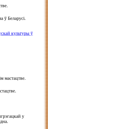
тве.
а ў Беларусі.
ускай культуры ў
м мастацтве.
стацтве.
нгрэгацкай у
дна.