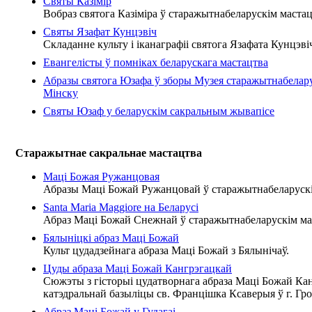
Святы Казімір
Вобраз святога Казіміра ў старажытнабеларускім мастац
Святы Язафат Кунцэвіч
Складанне культу і іканаграфіі святога Язафата Кунцэвіч
Евангелісты ў помніках беларускага мастацтва
Абразы святога Юзафа ў зборы Музея старажытнабелар
Мінску
Святы Юзаф у беларускім сакральным жывапісе
Старажытнае сакральнае мастацтва
Маці Божая Ружанцовая
Абразы Маці Божай Ружанцовай ў старажытнабеларускі
Santa Maria Maggiore на Беларусі
Абраз Маці Божай Снежнай ў старажытнабеларускім ма
Бялыніцкі абраз Маці Божай
Культ цудадзейнага абраза Маці Божай з Бялынічаў.
Цуды абраза Маці Божай Кангрэгацкай
Сюжэты з гісторыі цудатворнага абраза Маці Божай Ка
катэдральнай базыліцы св. Францішка Ксаверыя ў г. Гро
Абраз Маці Божай у Гудагаі