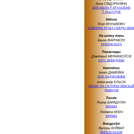
Анна СВІДЭРКУВНА
ШТО БЫЛО Ў ЕРУЗАЛЕМЕ
Ў 30-м ГОДЗЕ
Юбілеі
Язэп ЯНУШКЕВІЧ
НАЙПЕРШ ТРЭБА ГНЯЗДО ЗВІЦ
На шляху веры
Ірына ЖАРНАСЕК
ПОШУКІ БОГА
Пераклады
Дзмітрый МЕРАЖКОЎСКІ
ЕЗУС НЕВЯДОМЫ
Haereditas
Ігнат ДАМЕЙКА
МАЕ ПАДАРОЖЖЫ
Аляксандр ЕЛЬСКІ
НАРЫС ПА ГІСТОРЫІ МІНСКА
ДЫЯЦЭЗІІ
Паэзія
Рыгор БАРАДУЛІН
ВЕРШЫ
Людміла КЕБІЧ
ВЕРШЫ
Вандроўкі
Валеры БУЙВАЛ
ВЕРЫЛІ РАЗАМ