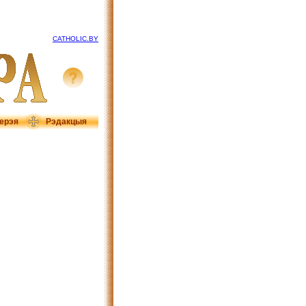
CATHOLIC.BY
ерэя
Рэдакцыя