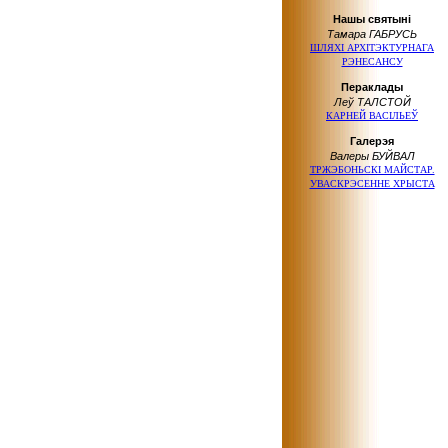
Нашы святыні
Тамара ГАБРУСЬ
ШЛЯХІ АРХІТЭКТУРНАГА
РЭНЕСАНСУ
Пераклады
Леў ТАЛСТОЙ
КАРНЕЙ ВАСІЛЬЕЎ
Галерэя
Валеры БУЙВАЛ
ТРЖЭБОНЬСКІ МАЙСТАР.
УВАСКРЭСЕННЕ ХРЫСТА