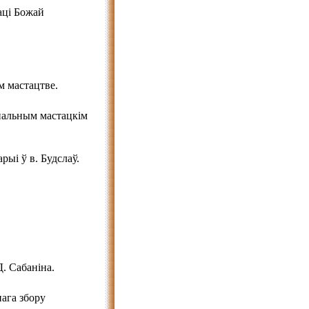
аці Божай
 мастацтве.
янальным мастацкім
ыі ў в. Будслаў.
. Сабаніна.
ага збору