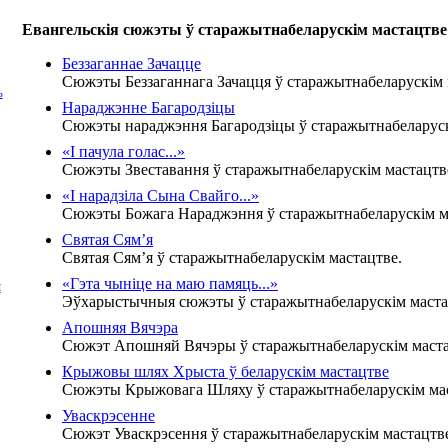
Евангельскія сюжэты ў старажытнабеларускім мастацтве
Беззаганнае Зачацце
Сюжэты Беззаганнага Зачацця ў старажытнабеларускім 
Ь
Нараджэнне Багародзіцы
Сюжэты нараджэння Багародзіцы ў старажытнабеларуск
«І пачула голас...»
Сюжэты Звеставання ў старажытнабеларускім мастацтв
«І нарадзіла Сына Свайго...»
Сюжэты Божага Нараджэння ў старажытнабеларускім м
Святая Сям’я
Святая Сям’я ў старажытнабеларускім мастацтве.
«Гэта чыніце на маю памяць...»
Й
Эўхарыстычныя сюжэты ў старажытнабеларускім маста
Апошняя Вячэра
Сюжэт Апошняй Вячэры ў старажытнабеларускім маста
Крыжовы шлях Хрыста ў беларускім мастацтве
Сюжэты Крыжовага Шляху ў старажытнабеларускім мас
Уваскрэсенне
Сюжэт Уваскрэсення ў старажытнабеларускім мастацтв