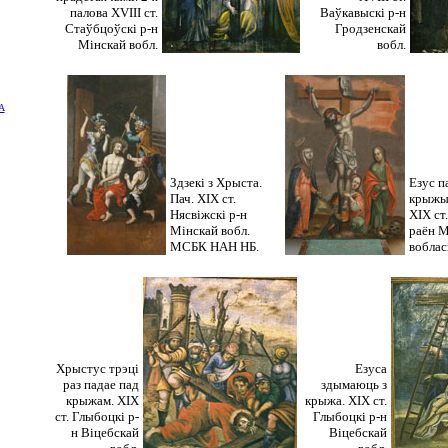
палова XVIII ст.
Ваўкавыскі р-н
Стаўбцоўскі р-н
Гродзенскай
Мінскай вобл.
вобл.
А
Здзекі з Хрыста.
Езус п
Пач. XIX ст.
крыжы.
Нясвіжскі р-н
ХIХ ст
Мінскай вобл.
раён М
МСБК НАН HБ.
воблас
Хрыстус трэці
Езуса
раз падае пад
здымаюць з
крыжам. XIX
крыжа. XIX ст.
ст. Глыбоцкі р-
Глыбоцкі р-н
н Віцебскай
Віцебскай