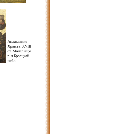
Аплакванне
Хрыста. XVIII
ст. Маларыцкі
р-н
Брэсцкай
вобл.