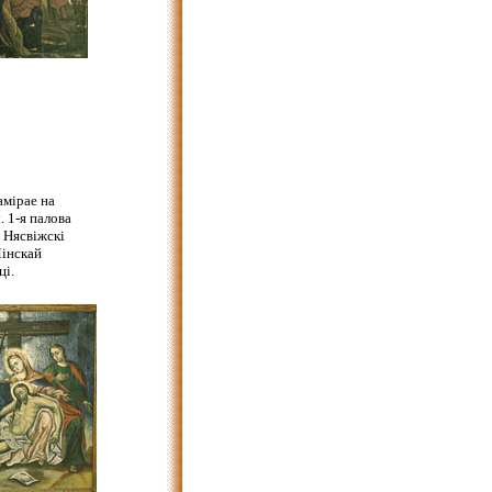
амірае на
 1-я палова
. Нясвіжскі
інскай
ці.