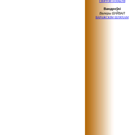
СВЯТОЙ ЦЭЦЫЛІІ
Вандроўкі
Валеры БУЙВАЛ
ВАРАЖСКІМ ШЛЯХАМ