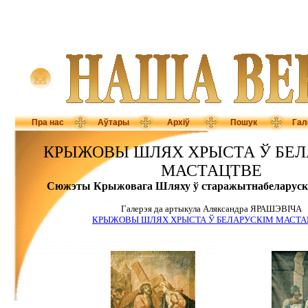
Пра нас
Аўтары
Архіў
Пошук
Гал
КРЫЖОВЫ ШЛЯХ ХРЫСТА Ў БЕЛ
МАСТАЦТВЕ
Сюжэты Крыжовага Шляху ў старажытнабеларускі
Галерэя да артыкула Аляксандра ЯРАШЭВІЧА
КРЫЖОВЫ ШЛЯХ ХРЫСТА Ў БЕЛАРУСКІМ МАСТА