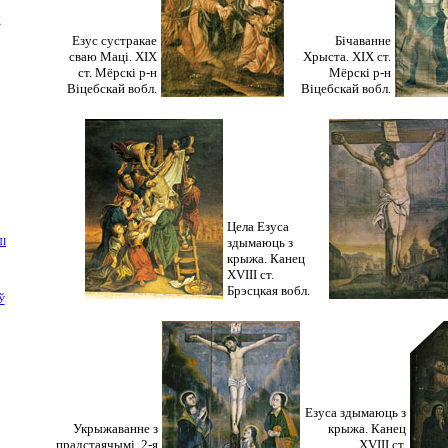
Я
Езус сустракае
Бічаванне
сваю Маці. XIX
Хрыста. XIX ст.
ст. Мёрскі р-н
Мёрскі р-н
Віцебскай вобл.
Віцебскай вобл.
Цела Езуса
здымаюць з
І
крыжа. Канец
XVIII ст.
Брэсцкая вобл.
Ў
Езуса здымаюць з
Укрыжаванне з
крыжа. Канец
прадстаячымі. 2-я
XVIII ст.