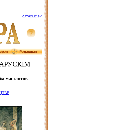
CATHOLIC.BY
ерэя
Рэдакцыя
АРУСКІМ
м мастацтве.
ЦТВЕ