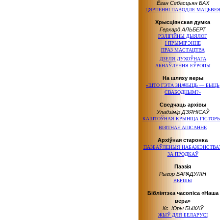
Ёган Себасцьян БАХ
ЦЯРПЕННІ ПАВОДЛЕ МАЦЬВЕ
Хрысціянская думка
Герхард АЛЬБЕРТ
РЭЛІГІЙНЫ ДЫЯЛОГ
І ПРЫМІРЭННЕ
ПРАЗ МАСТАЦТВА
ДЗЕЛЯ ДУХОЎНАГА
АБНАЎЛЕННЯ ЕЎРОПЫ
На шляху веры
«ШТО ГЭТА ЗНАЧЫЦЬ — БЫЦЬ
СВАБОДНЫМ?»
Сведчаць архівы
Уладзімір ДЗЯНІСАЎ
КАШТОЎНАЯ КРЫНІЦА ГІСТОРЫ
ВІЗІТНАЕ АПІСАННЕ
Архіўная старонка
ПАЗБАЎЛЕНЫЯ НАБАЖЭНСТВА
ЗА ПРОДКАЎ
Паэзія
Рыгор БАРАДУЛІН
ВЕРШЫ
Бібліятэка часопіса «Наша
вера»
Кс. Юры БЫКАЎ
ЖЫЎ
ДЛЯ БЕЛАРУСІ