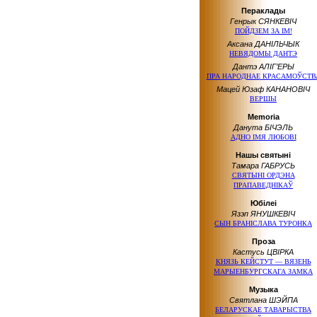
Пераклады
Генрык СЯНКЕВІЧ
ПОЙДЗЕМ
ЗА ІМ!
Аксана ДАНІЛЬЧЫК
НЕВЯДОМЫ ДАНТЭ
Дантэ АЛІГ’ЕРЫ
ПРА НАРОДНАЕ
КРАСАМОЎСТВ
Мацей Юзаф КАНАНОВІЧ
ВЕРШЫ
Memoria
Данута БІЧЭЛЬ
АДНО ІМЯ ЛЮБОВІ
Нашы святыні
Тамара ГАБРУСЬ
СВЯТЫНІ ОРДЭНА
ПРАПАВЕДНІКАЎ
Юбілеі
Язэп ЯНУШКЕВІЧ
СЫН БРАНІСЛАВА ТУРОНКА
Проза
Кастусь ЦВІРКА
КНЯЗЬ КЕЙСТУТ — ВЯЗЕНЬ
МАРЫЕНБУРГСКАГА ЗАМКА
Музыка
Святлана ШЭЙПА
БЕЛАРУСКАЕ ТАВАРЫСТВА