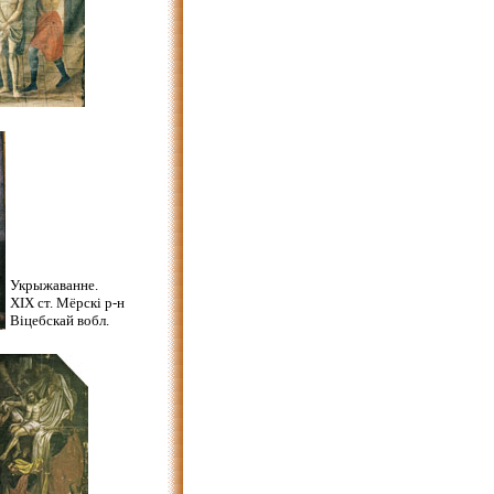
Укрыжаванне.
XIX ст. Мёрскі р-н
Віцебскай вобл.