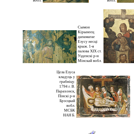
вобл.
вобл.
Сымон
Кірынеец
дапамагае
Езусу несці
крыж. 1-я
палова XIX ст.
Узденскі р-н
Мінскай вобл.
Цела Езуса
кладуць у
грабніцу.
1794 г. В.
Парахонск,
Пінскі р-н
Брэсцкай
вобл.
МСБК
НАН Б.