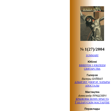
№
1(27)/2004
SUMMARY
Юбілеі
ВІНШУЕМ
З ЮБІЛЕЕМ
СВЯТАРСТВА
Галерэя
Валеры БУЙВАЛ
АЛЬБРЭХТ ДЗЮРЭР. ЧАТЫРЫ
АПОСТАЛЫ
Мастацтва
Аляксандр ЯРАШЭВІЧ
КРЫЖОВЫ ШЛЯХ ХРЫСТА
Ў БЕЛАРУСКІМ
МАСТАЦТВЕ
Пераклады