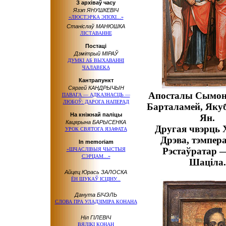
З архіваў часу
Язэп ЯНУШКЕВІЧ
«ЛЮСТЭРКА ЭПОХІ...»
Станіслаў МАНЮШКА
ЛІСТАВАННЕ
Постаці
Дзмітрый МІРАЎ
ДУМКІ АБ ВЫХАВАННІ
ЧАЛАВЕКА
Кантрапункт
Сяргей КАНДРЫЧЫН
Апосталы Сымон 
ПАВАГА — АДКАЗНАСЦЬ —
ЛЮБОЎ: ДАРОГА НАПЕРАД
Барталамей, Якуб
На кніжнай паліцы
Ян.
Кацярына БАРЫСЕНКА
Другая чвэрць X
УРОК СВЯТОГА ЯЗАФАТА
Дрэва, тэмпера
In memoriam
Рэстаўратар —
«ШЧАСЛІВЫЯ ЧЫСТЫЯ
СЭРЦАМ...»
Шаціла.
Айцец Юрась ЗАЛОСКА
ЁН ШУКАЎ ІСЦІНУ...
Данута БІЧЭЛЬ
СЛОВА ПРА УЛАДЗІМІРА КОНАНА
Ніл ГІЛЕВІЧ
ВЯЛІКІ КОНАН