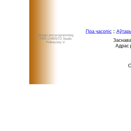
Пра часопіс
::
Аўтар
Design and programming
PRO CHRISTO Studio
Заснава
Polinevsky V.
Адрас 
C