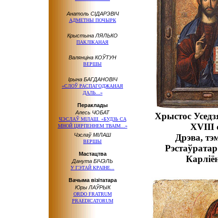
Анатоль СІДАРЭВІЧ
АДМЕТНЫ ПОЧЫРК
Крыстына ЛЯЛЬКО
ПАКЛІКАНАЯ
Валянціна КОЎТУН
ВЕРШЫ
Ірына БАГДАНОВІЧ
«СЛОЎ РАСПАГОДЖАНАЯ
ДАЛЬ...»
Пераклады
Алесь ЧОБАТ
Хрыстос Усед
ЧЭСЛАЎ МІЛАШ. «БУДЗЬ СА
XVIII 
МНОЙ ЦЯРПЕННЕМ ТВАІМ...»
Чэслаў МІЛАШ
Дрэва, тэ
ВЕРШЫ
Рэстаўратар
Мастацтва
Карліён
Данута БІЧЭЛЬ
У ГЭТАЙ КРАІНЕ...
Вачыма візітатара
Юры ЛАЎРЫК
ORDO FRATRUM
PRAEDICATORUM