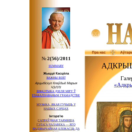
Пра нас
Аўтар
№
2(56)/2011
АДКРЫ
SUMMARY
Жыццё Касцёла
Гале
ВАЖНЫ ВІЗІТ
Арцыбіскуп Клаўдыё Марыя
«Адкры
ЧЭЛЛІ
ІНФАЭТЫКА ДЗЕЛЯ МІРУ Ў
ГЛАБАЛІЗАВАНЫМ ГРАМАДСТВЕ
МУЗЫКА, ЯКАЯ ГУЧЫЦЬ У
НАШЫХ СЭРЦАХ
Інтэрв’ю
САПРАЎДНАЯ ТАЯМНІЦА
ГЭТАГА ЧАЛАВЕКА — ЯГО
НАДЗВЫЧАЙНАЯ БЛІЗКАСЦЬ ДА