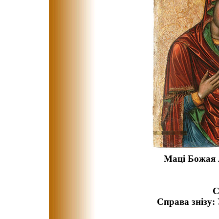
Маці Божая А
С
Справа знізу: