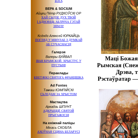
БОГА
ВЕРА & SOCIUM
Айцец Пётр РУДКОЎСКІ OP
ХАЙ СЫДЗЕ ДУХ ТВОЙ
І АДНОВІЦЬ АБЛІЧЧА ГЭТАЙ
ЗЯМЛІ!
Ксёндз Аляксей ЮРКАЙЦЬ
ПОГЛЯД У МІНУЛАЕ З ДУМКАЙ
АБ СУЧАСНАСЦІ
Галерэя
Валеры БУЙВАЛ
Маці Божая
ІВАН КРАМСКОЙ. ХРЫСТУС У
Рымская (Снежн
ПУСТЫНІ
Дрэва, 
Пераклады
Рэстаўратар —
КВЕТАЧКІ СВЯТОГА ФРАНЦІШКА
Ad Fontes
Тамаш КЭМПІЙСКІ
СЬЛЕДАМ ЗА ХРЫСТОМ
Мастацтва
Аркадзь ШПУНТ
АДКРЫЦЦЁ СВЯТОЙ
ПРЫГАЖОСЦІ
На кніжнай паліцы
Міхась СКОБЛА
АХОЎНАЯ СЦЯНА БЕЛАРУСІ