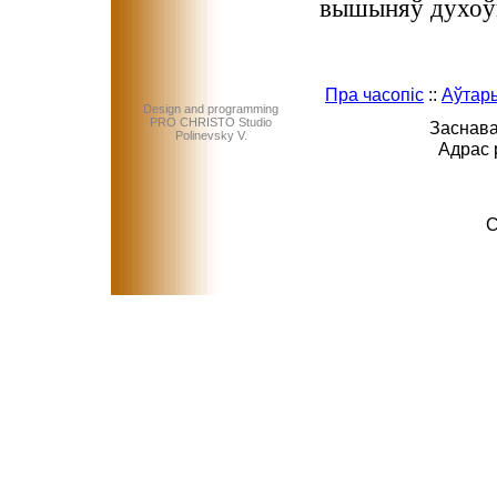
вышыняў духоўн
Пра часопіс
::
Аўтар
Design and programming
PRO CHRISTO Studio
Заснава
Polinevsky V.
Адрас 
C