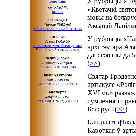
У рубрыцы «Пер
ВЯРТАННЕ
«Кветачкі свято
Ала КАЖЭРА
ВЕРШЫ
мовы на белару
Пераклады
Аксанай Данільч
Андрыс РУБЭНІС
МАСТАЦТВА САБОРАЎ. ГОТЫКА
У рубрыцы «На
Гісторыя
Алена ВАЛЬЧУК
архітэктара Аля
ІСПАНСКАЯ РЭЛІГІЙНАЯ ДУМКА
Ў БЕЛАРУСІ
Ў XVI–XVII
СТСТ.
дапасаваны да 5
Сведчаць архівы
(
>>
)
Людміла СЯЛІЦКАЯ
ЯК ЗАЧЫНЯЛI КАСЦЁЛЫ
Святар Гродзенс
Кніжныя скарбы
Юры ЛАЎРЫК
артыкуле «Рэліг
БАЗЫЛЬЯНСКІЯ БІБЛІЯТЭКІ
ХVI ст.» разва
Мастацтва
Данута БІЧЭЛЬ
сумлення і прав
УСПАМIН ПРА БУДУЧЫНЮ
Беларусі.(
>>
)
Кандыдат філал
Кароткая ў арты