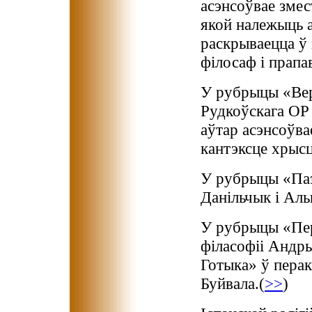
асэнсоўвае змес
якой належыць 
раскрываецца ў 
філосаф і прапав
У рубрыцы «Вер
Рудкоўскага ОР
аўтар асэнсоўва
кантэксце хрысц
У рубрыцы «Па
Данільчык і Ал
У рубрыцы «Пе
філасофіі Андры
Готыка» ў пера
Буйвала.(
>>
)