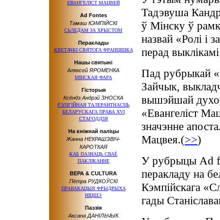
ЕВАНГЕЛIСТ МАЦВЕЙ
Тадэвуша Кандр
Ad Fontes
ў Мінску ў рам
Тамаш КЭМПІЙСКІ
СЬЛЕДАМ ЗА ХРЫСТОМ
назвай «Ролі і 
Пераклады
перад выклікамі
КВЕТАЧКІ СВЯТОГА ФРАНЦІШКА
Нашы святыні
Пад рубрыкай «
Аляксей ЯРОМЕНКА
МІНСКАЯ ФАРА
Зайчык, выклад
Гісторыя
вышэйшай духоў
Ксёндз Андрэй ЗНОСКА
РЭЛІГІЙНАЯ ТАЛЕРАНТНАСЦЬ
«Евангеліст Мац
БЕЛАРУСКАГА ПРАВА XVI
СТАГОДДЗЯ
значэнне апостал
На кніжнай паліцы
Мацвея.(
>>
)
Жанна НЕКРАШЭВІЧ-
КАРОТКАЯ
КАБ ПАЗНАЦЬ СВАЁ
У рубрыцы Ad f
ПАКЛІКАННЕ
перакладу на б
ВЕРА & CULTURA
Пётра РУДКОЎСКІ
Кэмпійскага «Сл
ПРАВАКАЦЫЯ ФРЫДРЫХА
НІЦШЭ
гады Станіслава
Паэзія
Аксана ДАНІЛЬЧЫК