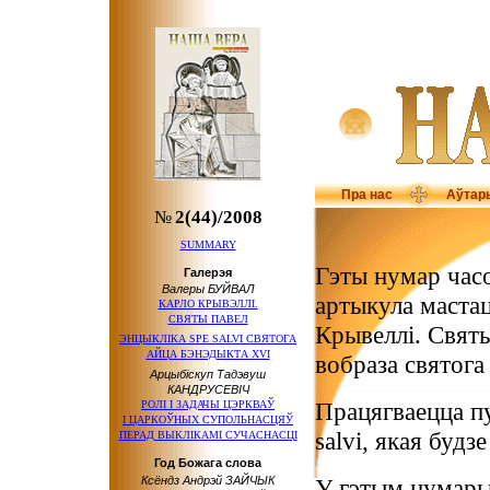
Пра нас
Аўтар
№
2(44)/2008
SUMMARY
Гэты нумар час
Галерэя
Валеры БУЙВАЛ
артыкула маста
КАРЛО КРЫВЭЛЛІ.
СВЯТЫ ПАВЕЛ
Крывеллі. Свят
ЭНЦЫКЛIКА SPE SALVI СВЯТОГА
АЙЦА БЭНЭДЫКТА XVI
вобраза святога
Арцыбіскуп Тадэвуш
КАНДРУСЕВІЧ
Працягваецца п
РОЛІ І ЗАДАЧЫ ЦЭРКВАЎ
І ЦАРКОЎНЫХ
СУПОЛЬНАСЦЯЎ
salvi, якая буд
ПЕРАД ВЫКЛІКАМІ СУЧАСНАСЦІ
Год Божага слова
Ксёндз Андрэй ЗАЙЧЫК
У гэтым нумары