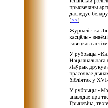
Іспанскай рэліг
прысвечаны арт
даследуе белару
(
>>
)
Журналістка Лю
касцёлы» знаёмі
савецкага атэіз
У рубрыцы «Кні
Нацыянальнага м
Лаўрык друкуе а
прасочвае дына
бібліятэк у ХVI
У рубрыцы «Мас
апавядае пра тв
Грыневіча, твор