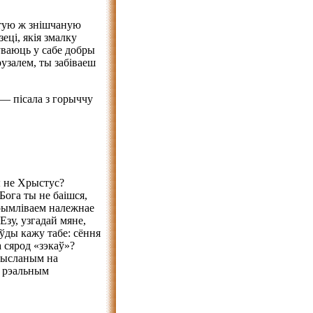
тую ж знішчаную
еці, якія змалку
ўваюць у сабе добры
рузалем, ты забіваеш
 — пісала з горыччу
ы не Хрыстус?
Бога ты не баішся,
рымліваем належнае
Езу, узгадай мяне,
аўды кажу табе: сёння
 сярод «зэкаў»?
высланым на
ц рэальным