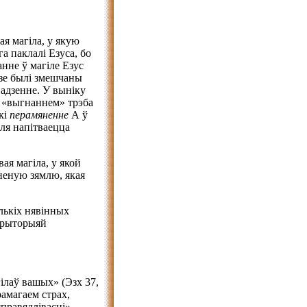
ая магіла, у якую
а паклалі Езуса, бо
анне ў магіле Езус
дзе былі змешчаны
падзенне. У выніку
м «выгнаннем» трэба
кі
перамяненне
А ў
мля напітваецца
ая магіла, у якой
ененую зямлю, якая
лькіх нявінных
рыторыяй
ілаў вашых» (Эзх 37,
рамагаем страх,
правядлівасці»,