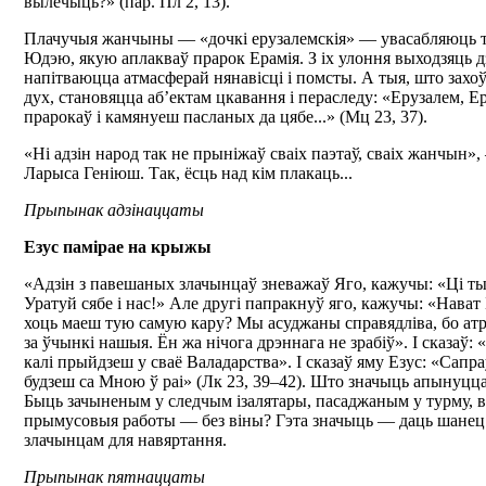
вылечыць?» (пар. Пл 2, 13).
Плачучыя жанчыны — «дочкі ерузалемскія» — увасабляюць 
Юдэю, якую аплакваў прарок Ерамія. З іх улоння выходзяць дз
напітваюцца атмасферай нянавісці і помсты. А тыя, што захо
дух, становяцца аб’ектам цкавання і пераследу: «Ерузалем, Е
прарокаў і камянуеш пасланых да цябе...» (Мц 23, 37).
«Ні адзін народ так не прыніжаў сваіх паэтаў, сваіх жанчын»,
Ларыса Геніюш. Так, ёсць над кім плакаць...
Прыпынак адзінаццаты
Езус памірае на крыжы
«Адзін з павешаных злачынцаў зневажаў Яго, кажучы: «Ці т
Уратуй сябе і нас!» Але другі папракнуў яго, кажучы: «Нават 
хоць маеш тую самую кару? Мы асуджаны справядліва, бо ат
за ўчынкі нашыя. Ён жа нічога дрэннага не зрабіў». І сказаў: «
калі прыйдзеш у сваё Валадарства». І сказаў яму Езус: «Сапр
будзеш са Мною ў раі» (Лк 23, 39–42). Што значыць апынуцца
Быць зачыненым у следчым ізалятары, пасаджаным у турму, 
прымусовыя работы — без віны? Гэта значыць — даць шане
злачынцам для навяртання.
Прыпынак пятнаццаты