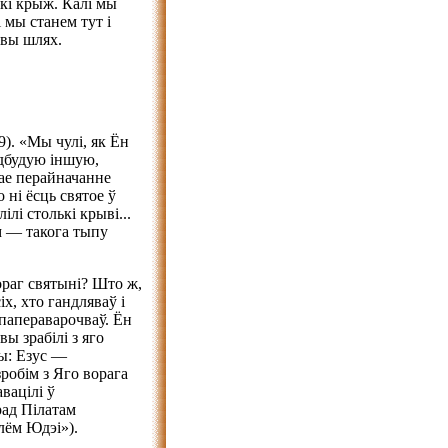
скі крыж. Калі мы
 мы станем тут і
овы шлях.
9). «Мы чулі, як Ён
адбудую іншую,
ае перайначанне
 ні ёсць святое ў
лі столькі крыві...
 — такога тыпу
ораг святыні? Што ж,
х, хто гандляваў і
 папераварочваў. Ён
 вы зрабілі з яго
вы: Езус —
робім з Яго ворага
вацілі ў
рад Пілатам
лём Юдэі»).