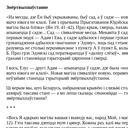
Змёртвыхпаўстанне
«На месцы, дзе Ён быў укрыжаваны, быў сад, а ў садзе — нов
яшчэ нікога не клалі. Там з прычыны Прыгатавання Юдэйскаг
магіла была блізка» (Ян 19, 41–42). Праз крыж, смерць, пахав
апынаецца ў садзе... Сад — сімвалічнае месца. Менавіта ў са
першыя людзі — Адам і Ева, у садзе адбылося і першае грэха
грэхападзення адбылося «выгнанне з Эдэму», хоць пад гэты
разумець не столькі
перамяшчэнне
з пункту А ў пункт Б, коль
Б. Праз грэх Эдэмскі сад ператвараецца ў «даліну слёзаў», зя
грахамі і становіцца тэрыторыяй цярпення і смерці.
І вось, Езус — другі Адам — апынаецца ў садзе, дзе была «нов
яшчэ нікога не клалі». Новая магіла сімвалізуе новую, перам
неўзабаве станецца тэрыторыяй змёртвыхпаўстання.
Ці верым мы, што Беларусь, набрынялая крывёю і слязьмі сто
ахвяраў, таксама стане — а мо лепш сказаць:
становіцца
— тэ
змёртвыхпаўстання?
* * *
«Вось Я адкрыю магілы вашыя і выведу вас, народ Мой, з маг
12). Гэта таксама дзеецца
тут і цяпер
. Кожны раз, калі мы пе
гаворым праўду, выказваем салідарнасць з «церпячымі дзеля с