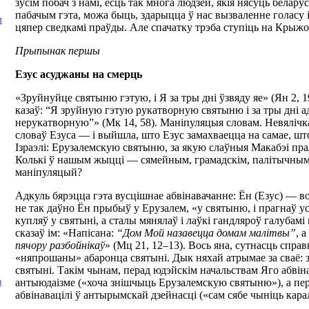
зусім побач з намі, ёсць так многа людзей, якія нясуць белару
пабачым гэта, можа быць, здарыцца ў нас вызваленне голасу і
Ы
цяпер сведкамі праўды. Але спачатку трэба ступіць на Крыж
Прыпынак першы
Езус асуджаны на смерць
«Зруйнуйце святыню гэтую, і Я за тры дні ўзвяду яе» (Ян 2, 1
казаў: “Я зруйную гэтую рукатворную святыню і за тры дні 
нерукатворную”» (Мк 14, 58). Маніпуляцыя словам. Невялічк
словаў Езуса — і выйшла, што Езус замахваецца на самае, што
Ізраэлі: Ерузалемскую святыню, за якую слаўныя Макабэі пралі
Колькі ў нашым жыцці — сямейным, грамадскім, палітычным
маніпуляцый?
Адкуль бярэцца гэта вусцішнае абвінавачанне: Ён (Езус) — в
не так даўно Ён прыбыў у Ерузалем, «у святыню, і прагнаў усі
купляў у святыні, а сталы мянялаў і лаўкі гандляроў галубамі
сказаў ім: «Напісана:
“Дом Мой назавецца домам малітвы”
, а
пячору разбойнікаў
» (Мц 21, 12–13). Вось яна, сутнасць спра
«няпрошаны» абаронца святыні. Дык няхай атрымае за сваё: з
святыні. Такім чынам, перад юдэйскім начальствам Яго абвіна
антыюдаізме («хоча знішчыць Ерузалемскую святыню»), а пе
З
абвінавацілі ў антырымскай дзейнасці («сам сябе чыніць кара