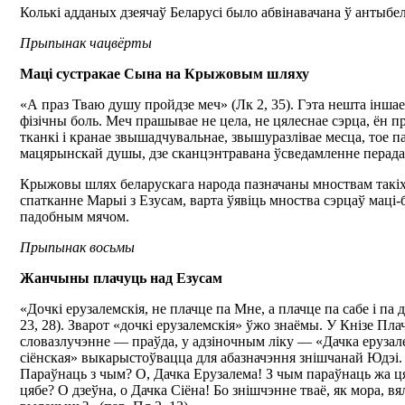
Колькі адданых дзеячаў Беларусі было абвінавачана ў антыбе
Прыпынак чацвёрты
Маці сустракае Сына на Крыжовым шляху
«А праз Тваю душу пройдзе меч» (Лк 2, 35). Гэта нешта іншае
фізічны боль. Меч прашывае не цела, не цялеснае сэрца, ён п
тканкі і кранае звышадчувальнае, звышуразлівае месца, тое п
мацярынскай душы, дзе сканцэнтравана ўсведамленне перада
Крыжовы шлях беларускага народа пазначаны мноствам такіх
спатканне Марыі з Езусам, варта ўявіць мноства сэрцаў маці-
падобным мячом.
Прыпынак восьмы
Жанчыны плачуць над Езусам
«Дочкі ерузалемскія, не плачце па Мне, а плачце па сабе і па
23, 28). Зварот «дочкі ерузалемскія» ўжо знаёмы. У Кнізе Пла
словазлучэнне — праўда, у адзіночным ліку — «Дачка ерузал
сіёнская» выкарыстоўвацца для абазначэння знішчанай Юдэі
Параўнаць з чым? О, Дачка Ерузалема! З чым параўнаць жа ц
цябе? О дзеўна, о Дачка Сіёна! Бо знішчэнне тваё, як мора, вя