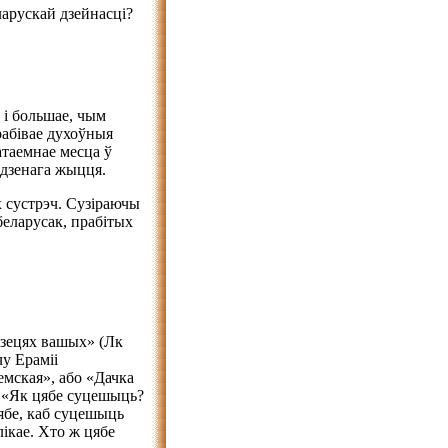
ларускай дзейнасці?
 і большае, чым
рабівае духоўныя
атаемнае месца ў
дзенага жыцця.
 сустрэч. Сузіраючы
беларусак, прабітых
 дзецях вашых» (Лк
чу Ераміі
емская», або «Дачка
. «Як цябе суцешыць?
ябе, каб суцешыць
лікае. Хто ж цябе