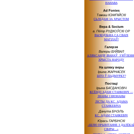
НАНАВА
Ad Fontes
Тамаш КЭМПІЙСКІ
СЬЛЕДАМ ЗА ХРЫСТОМ
Вера & Socium
а. Пётр РУДКОЎСКІ OP
ВЫХОДЗЬМА СА СВАІХ
МАГІЛАЎ!
Галерэя
Валеры БУЙВАЛ
АЛЯКСАНДР ІВАНАЎ. З’ЯЎЛЕНН
ХРЫСТА НАРОДУ
На шляху веры
Ірына ЖАРНАСЕК
ШТО Ў ПАДМУРКУ?
Постаці
Ірына БАГДАНОВІЧ
КСЁНДЗ АДАМ СТАНКЕВІЧ —
ЗНАНЫ І НЯЗНАНЫ
ЛІСТЫ ДА КС. АДАМА
СТАНКЕВІЧА
Данута БІЧЭЛЬ
КС. АДАМ СТАНКЕВІЧ
Юрась ГАРБІНСКІ
«ШЛЮ ПРЫВІТАННЕ З ДАЛЁКА
СІБІРЫ...»