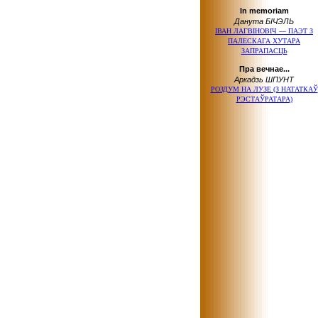
In memoriam
Данута БІЧЭЛЬ
ІВАН ЛАГВІНОВІЧ — ПАЭТ З
ПАЛЕСКАГА ХУТАРА
ЗАПРАПАСЦЬ
Пра вечнае...
Аркадзь ШПУНТ
РОЗДУМ НА ЛУЗЕ (З НАТАТКАЎ
РЭСТАЎРАТАРА)