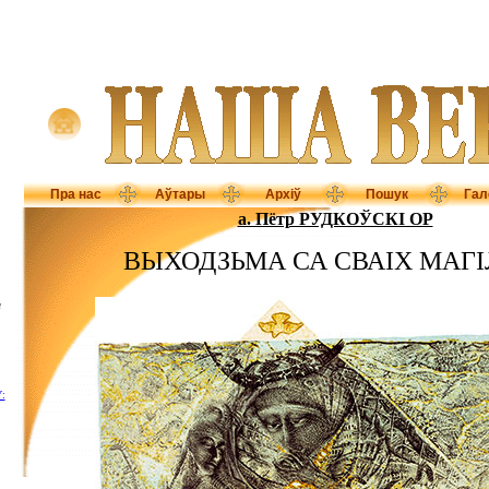
Пра нас
Аўтары
Архіў
Пошук
Гал
а. Пётр РУДКОЎСКІ OP
ВЫХОДЗЬМА СА СВАІХ МАГІ
а
: