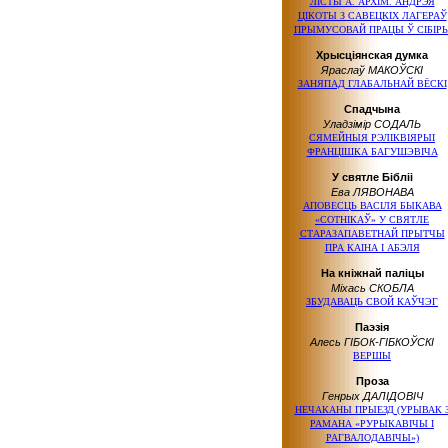
ЛІСТЫ А. АРХІМ. АНДРЭЯ
ЦІКОТЫ З САВЕЦКІХ ЛАГЕРАЎ
ПРЫМУСОВАЙ ПРАЦЫ Ў СІБІР
Хрысціянская думка
Яраслаў МАКОЎСКІ
ЗАНЯПАД ГЛАБАЛЬНАЙ ВЁСКІ
Спадчына
Уладзімір СОДАЛЬ
СЯМЕЙНЫЯ РЭЛІКВІЯРЫІ
ФРАНЦІШКА БАГУШЭВІЧА
У святле Бібліі
Ева ЛЯВОНАВА
АПОВЕСЦЬ ВАСІЛЯ БЫКАВА
«СОТНІКАЎ» У СВЯТЛЕ
СТАРАЗАПАВЕТНАЙ ПРЫТЧЫ
ПРА КАІНА І АБЭЛЯ
На кніжнай паліцы
Міхась СКОБЛА
ЗБУДАВАЦЬ СВОЙ КАЎЧЭГ
Паэзія
Алесь ГІБОК-ГІБКОЎСКІ
ВЕРШЫ
Проза
Генрых ДАЛІДОВІЧ
НЕЧАКАНЫ ПРЫЕЗД (УРЫВАК 
РАМАНА «РУРЫКАВІЧЫ І
РАГВАЛОДАВІЧЫ»)