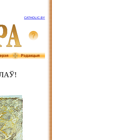
CATHOLIC.BY
ерэя
Рэдакцыя
ЛАЎ!