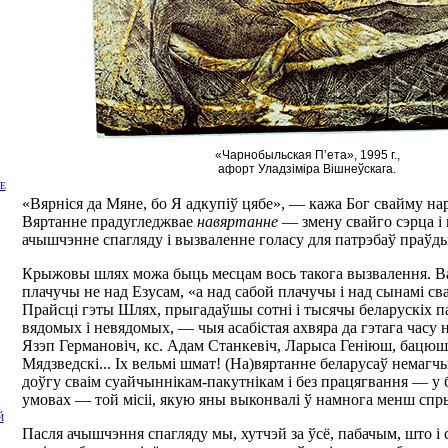
«Чарнобыльская П’ета», 1995 г.,
афорт Уладзіміра Вішнеўскага.
Е
«Вярніся да Мяне, бо Я адкупіў цябе», — кажа Бог свайму наро
Вяртанне прадугледжвае
навяртанне
— змену свайго сэрца і 
ачышчэнне спагляду і вызваленне голасу для патрэбаў праўды
Крыжовы шлях можа быць месцам вось такога вызвалення. Ва
плачучы не над Езусам, «а над сабой плачучы і над сынамі сваі
Прайсці гэты Шлях, прыгадаўшы сотні і тысячы беларускіх 
вядомых і невядомых, — чыя асабістая ахвяра да гэтага часу 
Язэп Германовіч, кс. Адам Станкевіч, Ларыса Геніюш, бацю
Мядзведскі... Іх вельмі шмат! (На)вяртанне беларусаў немагч
доўгу сваім суайчыннікам-пакутнікам і без працягвання — 
умовах — той місіі, якую яны выконвалі ў намнога менш сп
Й
Пасля ачышчэння спагляду мы, хутчэй за ўсё, пабачым, што і 