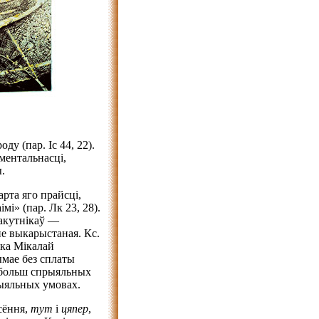
ду (пар. Іс 44, 22).
ментальнасці,
.
рта яго прайсці,
мі» (пар. Лк 23, 28).
пакутнікаў —
не выкарыстаная. Кс.
шка Мікалай
ымае без сплаты
у больш спрыяльных
рыяльных умовах.
сёння,
тут
і
цяпер
,