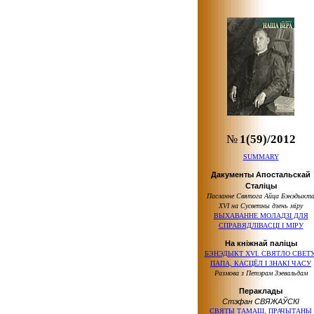
№
1(59)/2012
SUMMARY
Дакументы Апостальскай
Сталіцы
Пасланне Святога Айца Бэнэдыкт
XVI на Сусветны дзень міру
ВЫХАВАННЕ МОЛАДЗІ ДЛЯ
СПРАВЯДЛІВАСЦІ І МІРУ
На кніжнай паліцы
БЭНЭДЫКТ XVI. СВЯТЛО СВЕТУ
ПАПА, КАСЦЁЛ І ЗНАКІ ЧАСУ
Размова з Петэрам Зэевальдам
Пераклады
Стэфан СВЯЖАЎСКІ
СВЯТЫ ТАМАШ, ПРАЧЫТАНЫ