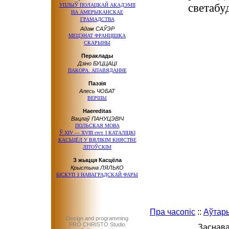
светабу
УПЛЫЎ ПОЛАЦКАЙ АКАДЭМІІ
НА АМЕРЫКАНСКАЕ
ГРАМАДСТВА
Адам САЎЭР
МЕЦЭНАТ ФРАНЦІШКА
СКАРЫНЫ
Пераклады
Дзіно БУЦЦАЦІ
ПАКОРА. АПАВЯДАННЕ
Паэзія
Алесь ЧОБАТ
ВЕРШЫ
Haereditas
Вацлаў ПАНУЦЭВІЧ
ПОЛЬСКАЯ МОВА
Ў ХІV — ХVІІІ стст.
І КАТАЛІЦКІ
КАСЬЦЁЛ У ВЯЛІКІМ КНЯСТВЕ
ЛІТОЎСКІМ
З жыцця Касцёла
Крыстына ЛЯЛЬКО
БІСКУП З НАВАГРАДСКАЙ ФАРЫ
Пра часопіс
::
Аўтар
Design and programming
PRO CHRISTO Studio
Заснава