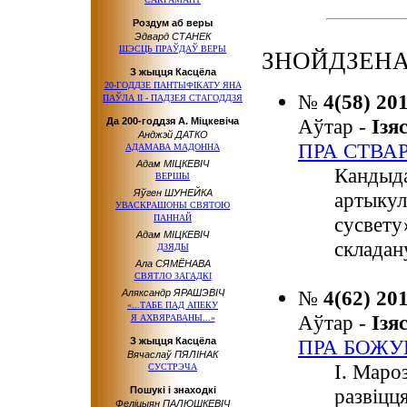
Роздум аб веры
Эдвард СТАНЕК
ШЭСЦЬ ПРАЎДАЎ ВЕРЫ
ЗНОЙДЗЕНА
З жыцця Касцёла
20-ГОДДЗЕ ПАНТЫФІКАТУ ЯНА
№
4(58) 20
ПАЎЛА ІІ - ПАДЗЕЯ СТАГОДДЗЯ
Аўтар -
Із
Да 200-годдзя А. Міцкевіча
Анджэй ДАТКО
ПРА СТВА
АДАМАВА МАДОННА
Адам МІЦКЕВІЧ
Кандыда
ВЕРШЫ
Яўген ШУНЕЙКА
артыкул
УВАСКРАШОНЫ СВЯТОЮ
ПАННАЙ
сусвету
Адам МІЦКЕВІЧ
складан
ДЗЯДЫ
Ала СЯМЁНАВА
СВЯТЛО ЗАГАДКІ
№
4(62) 20
Аляксандр ЯРАШЭВІЧ
«...ТАБЕ ПАД АПЕКУ
Аўтар -
Із
Я АХВЯРАВАНЫ...»
З жыцця Касцёла
ПРА БОЖУ
Вячаслаў ПЯЛІНАК
І. Маро
СУСТРЭЧА
Пошукі і знаходкі
развіцц
Феліцыян ПАЛЮШКЕВІЧ