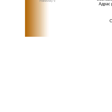
Polinevsky V.
Адрас 
C