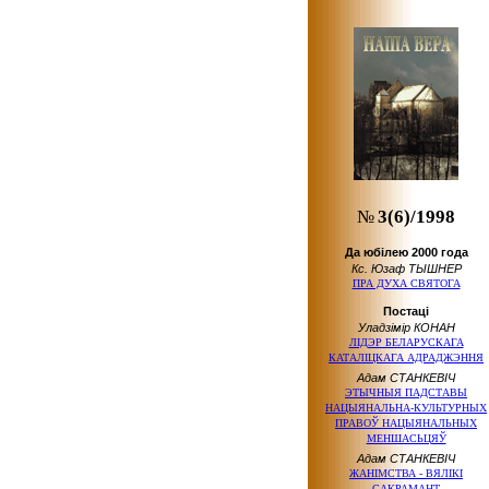
№
3(6)/1998
Да юбілею 2000 года
Кс. Юзаф ТЫШНЕР
ПРА ДУХА СВЯТОГА
Постаці
Уладзімір КОНАН
ЛІДЭР БЕЛАРУСКАГА
КАТАЛІЦКАГА АДРАДЖЭННЯ
Адам СТАНКЕВІЧ
ЭТЫЧНЫЯ ПАДСТАВЫ
НАЦЫЯНАЛЬНА-КУЛЬТУРНЫХ
ПРАВОЎ НАЦЫЯНАЛЬНЫХ
МЕНШАСЬЦЯЎ
Адам СТАНКЕВІЧ
ЖАНІМСТВА - ВЯЛІКІ
САКРАМАНТ