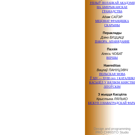
УПЛЫЎ ПОЛАЦКАЙ АКАДЭМІІ
НА АМЕРЫКАНСКАЕ
ГРАМАДСТВА
Адам САЎЭР
МЕЦЭНАТ ФРАНЦІШКА
СКАРЫНЫ
Пераклады
Дзіно БУЦЦАЦІ
ПАКОРА. АПАВЯДАННЕ
Паэзія
Алесь ЧОБАТ
ВЕРШЫ
Haereditas
Вацлаў ПАНУЦЭВІЧ
ПОЛЬСКАЯ МОВА
Ў ХІV — ХVІІІ стст.
І КАТАЛІЦКІ
КАСЬЦЁЛ У ВЯЛІКІМ КНЯСТВ
ЛІТОЎСКІМ
З жыцця Касцёла
Крыстына ЛЯЛЬКО
БІСКУП З НАВАГРАДСКАЙ ФАР
Design and programming
PRO CHRISTO Studio