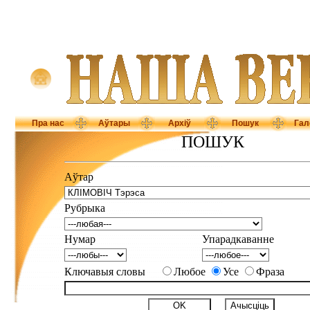
Пра нас
Аўтары
Архіў
Пошук
Гал
ПОШУК
Аўтар
Рубрыка
Нумар
Упарадкаванне
Ключавыя словы
Любое
Усе
Фраза