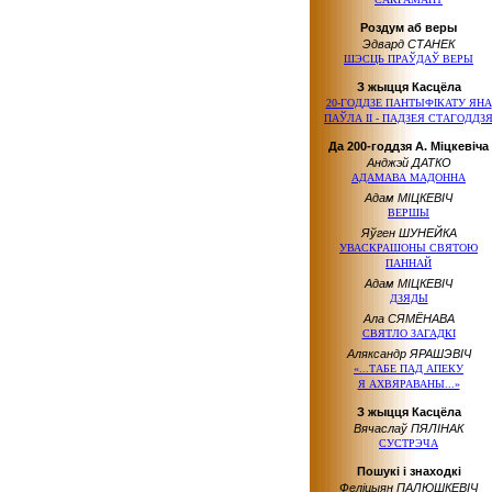
Роздум аб веры
Эдвард СТАНЕК
ШЭСЦЬ ПРАЎДАЎ ВЕРЫ
З жыцця Касцёла
20-ГОДДЗЕ ПАНТЫФІКАТУ ЯНА
ПАЎЛА ІІ - ПАДЗЕЯ СТАГОДДЗ
Да 200-годдзя А. Міцкевіча
Анджэй ДАТКО
АДАМАВА МАДОННА
Адам МІЦКЕВІЧ
ВЕРШЫ
Яўген ШУНЕЙКА
УВАСКРАШОНЫ СВЯТОЮ
ПАННАЙ
Адам МІЦКЕВІЧ
ДЗЯДЫ
Ала СЯМЁНАВА
СВЯТЛО ЗАГАДКІ
Аляксандр ЯРАШЭВІЧ
«...ТАБЕ ПАД АПЕКУ
Я АХВЯРАВАНЫ...»
З жыцця Касцёла
Вячаслаў ПЯЛІНАК
СУСТРЭЧА
Пошукі і знаходкі
Феліцыян ПАЛЮШКЕВІЧ