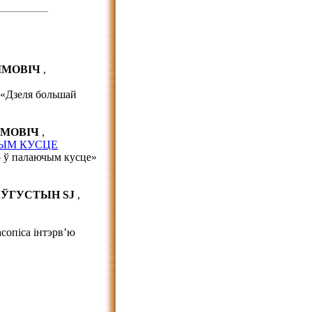
ЛІМОВІЧ
,
ю «Дзеля большай
ЛІМОВІЧ
,
ЫМ КУСЦЕ
ю ў палаючым кусце»
 АЎГУСТЫН SJ
,
сопіса інтэрв’ю