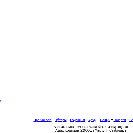
Е
Ы
Пра часопіс
::
Аўтары
::
Рэдакцыя
::
Архіў
::
Пошук
::
Галерэя
::
Вэ
Заснавальнік – Мінска-Магілёўская архідыяцызія.
Адрас рэдакцыі: 220030, г.Мінск, пл.Свабоды, 9;