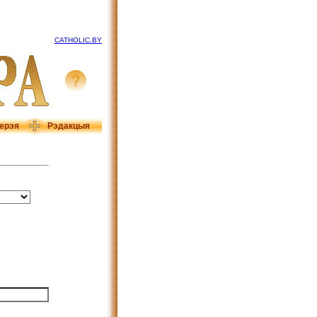
CATHOLIC.BY
ерэя
Рэдакцыя