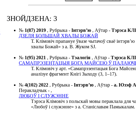
ЗНОЙДЗЕНА: 3
№
1(87) 2019
,
Рубрыка -
Інтэрв’ю
,
Аўтар -
Тэрэса К
Я
ДЗЕЛЯ БОЛЬШАЙ ХВАЛЫ БОЖАЙ
Т. Клімовіч прапануе ўвазе чытачоў сваё інтэрв’
хвалы Божай» з а. В. Жуком SJ.
№
1(95) 2021
,
Рубрыка -
Тэалогія
,
Аўтар -
Тэрэса К
САМАПРЭЗЕНТАЦЫЯ БОГА МАЙСЕЮ Ў ПАЛАЮЧ
Т. Клімовіч у арт. «Самапрэзентацыя Бога Майсе
аналізуе фрагмент Кнігі Зыходу (3, 1–17).
№
4(102) 2022
,
Рубрыка -
Інтэрв’ю
,
Аўтар -
а. Юзэф
Перакладчык -
,
ЛЮБОЎ І СЛУЖЭННЕ
Тэрэcа Клімовіч з польскай мовы пераклала для ча
«Любоў і служэнне» з а. Станіславам Памыкалам.