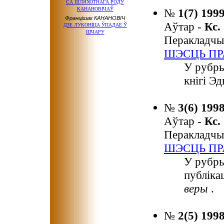
СА ШЛЯХОТНАГА РОДУ
КАНАНОВІЧАЎ
№
1(7) 199
Францішак КАНАНОВІЧ
Аўтар -
Кс
ДЗЕ ЛУКОНІЦА ЎПАДАЕ Ў
ШЧАРУ
Перакладчы
ШЭСЦЬ ПР
У рубры
кнігі Э
№
3(6) 199
Аўтар -
Кс
Перакладчы
ШЭСЦЬ ПР
У рубр
публіка
веры
.
№
2(5) 199