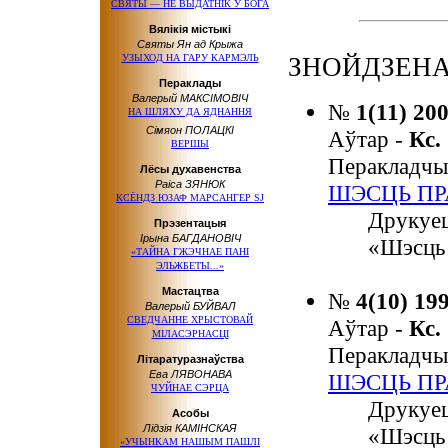
СВЯТЫ — НЕ ВЫДАТНІК У БОГА
Вялікія містыкі
Святы Ян ад Крыжа
УЗЫХОД НА ГАРУ КАРМЭЛЬ
ЗНОЙДЗЕНА:
Пераклады
Валерый МАКСІМОВІЧ
№
1(11) 20
НА ШЛЯХУ ДА ЯДНАННЯ
Сімяон ПОЛАЦКІ
Аўтар -
Кс
ВЕРШЫ
Перакладчы
Лёсы духавенства
Раіса ЗЯНЮК
ШЭСЦЬ ПР
КСЁНДЗ ЮЗАФ МАРСАНГЕР SJ
Друкуец
Прэзентацыя
Ірына БАГДАНОВІЧ
«Шэсць 
«ТАЙНА ГЖЭЧНАЕ ПАНІ
ЭЛЬЖБЕТЫ...»
Мастацтва
№
4(10) 19
Валерый БУЙВАЛ
СВЕДЧАННЕ ХРЫСТОВАЙ
Аўтар -
Кс
МІЛАСЭРНАСЦІ
Перакладчы
Літаратуразнаўства
Ева ЛЯВОНАВА
ШЭСЦЬ ПР
ЧУЙНАЕ СЭРЦА
Друкуец
Асобы
Лідзія КАМІНСКАЯ
«Шэсць 
«УЧЫНКАМ НАШЫМ ПАШЛІ