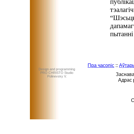
публіка
тэалагі
“Шэсьць
дапамаг
пытанні
Пра часопіс
::
Аўтар
Design and programming
PRO CHRISTO Studio
Заснава
Polinevsky V.
Адрас 
C