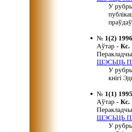
У рубры
публіка
праўдаў
№
1(2) 199
Аўтар -
Кс
Перакладчы
ШЭСЬЦЬ П
У рубры
кнігі Э
№
1(1) 199
Аўтар -
Кс
Перакладчы
ШЭСЬЦЬ П
У рубры