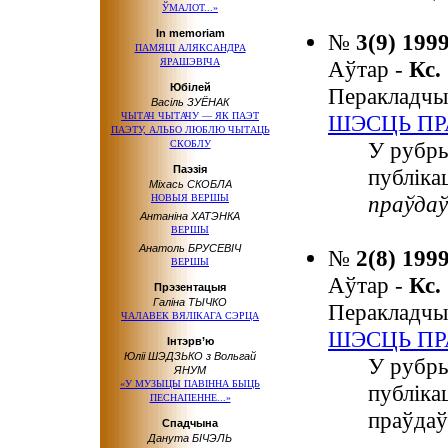
ЎМАЛОТ...»
In memoriam
№
3(9) 199
ПАМЯЦІ АЛЯКСАНДРА
ЯРАШЭВІЧА
Аўтар -
Кс
Юбілей
Перакладчы
Васіль ЗУЁНАК
ЧЫТАЧ ЧЫТАЧУ — ЯК ПАЭТ
ШЭСЦЬ ПР
ПАЭТУ, АЛЬБО ЛЮБЛЮ ЧЫТАЦЬ
У рубр
СКОБЛУ
Паэзія
публіка
Міхась СКОБЛА
праўдаў
НОВЫЯ ВЕРШЫ
Антаніна ХАТЭНКА
ВЕРШЫ
Анатоль БРУСЕВІЧ
№
2(8) 199
ВЕРШЫ
Аўтар -
Кс
Прэзентацыя
Галіна ТЫЧКО
Перакладчы
ЧАЛАВЕК ВЯЛІКАГА СЭРЦА
ШЭСЦЬ ПР
Інтэрв’ю
Юліі ШЭДЗЬКО з Вольгай
У рубры
ЯНУМ
«У МУЗЫЦЫ ПАВІННА БЫЦЬ
публіка
ПЕСНАПЕННЕ...»
праўдаў
Спадчына
Данута БІЧЭЛЬ