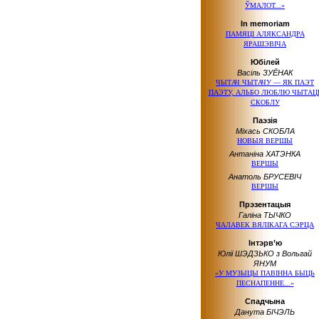
ЎМАЛОТ...»
In memoriam
ПАМЯЦІ АЛЯКСАНДРА
ЯРАШЭВІЧА
Юбілей
Васіль ЗУЁНАК
ЧЫТАЧ ЧЫТАЧУ — ЯК ПАЭТ
ПАЭТУ, АЛЬБО ЛЮБЛЮ ЧЫТАЦ
СКОБЛУ
Паэзія
Міхась СКОБЛА
НОВЫЯ ВЕРШЫ
Антаніна ХАТЭНКА
ВЕРШЫ
Анатоль БРУСЕВІЧ
ВЕРШЫ
Прэзентацыя
Галіна ТЫЧКО
ЧАЛАВЕК ВЯЛІКАГА СЭРЦА
Інтэрв’ю
Юліі ШЭДЗЬКО з Вольгай
ЯНУМ
«У МУЗЫЦЫ ПАВІННА БЫЦЬ
ПЕСНАПЕННЕ...»
Спадчына
Данута БІЧЭЛЬ