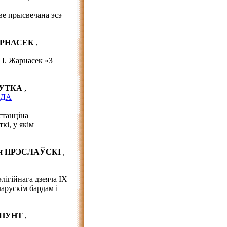
ве прысвечана эсэ
АРНАСЕК
,
 І. Жарнасек «З
ЛУТКА
,
 ДА
станціна
кі, у якім
ін ПРЭСЛАЎСКІ
,
лігійнага дзеяча IX–
арускім бардам і
ШПУНТ
,