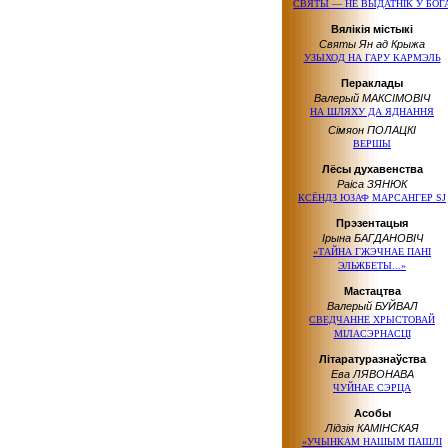
СВЯТЫ — НЕ ВЫДАТНІК У БОГ
Вялікія містыкі
Святы Ян ад Крыжа
УЗЫХОД НА ГАРУ КАРМЭЛЬ
Пераклады
Валерый МАКСІМОВІЧ
НА ШЛЯХУ ДА ЯДНАННЯ
Сімяон ПОЛАЦКІ
ВЕРШЫ
Лёсы духавенства
Раіса ЗЯНЮК
КСЁНДЗ ЮЗАФ МАРСАНГЕР SJ
Прэзентацыя
Ірына БАГДАНОВІЧ
«ТАЙНА ГЖЭЧНАЕ ПАНІ
ЭЛЬЖБЕТЫ...»
Мастацтва
Валерый БУЙВАЛ
СВЕДЧАННЕ ХРЫСТОВАЙ
МІЛАСЭРНАСЦІ
Літаратуразнаўства
Ева ЛЯВОНАВА
ЧУЙНАЕ СЭРЦА
Асобы
Лідзія КАМІНСКАЯ
«УЧЫНКАМ НАШЫМ ПАШЛІ