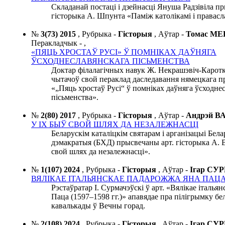
Складанай постаці і дзейнасці Януша Радзівіла 
гісторыка А. Шпунта «Паміж католікамі і правас
№
3(73) 2015
,
Рубрыка -
Гісторыя
,
Аўтар -
Томас М
Перакладчык -
,
«ПЯЦЬ ХРОСТАЎ РУСІ» Ў ПОМНІКАХ ДАЎНЯГА
ЎСХОДНЕСЛАВЯНСКАГА ПІСЬМЕНСТВА
Доктар філалагічных навук Ж. Некрашэвіч-Каротк
чытачоў свой пераклад даследавання нямецкага п
«„Пяць хростаў Русі“ ў помніках даўняга ўсходне
пісьменства».
№
2(80) 2017
,
Рубрыка -
Гісторыя
,
Аўтар -
Андрэй 
У ІХ БЫЎ СВОЙ ШЛЯХ ДА НЕЗАЛЕЖНАСЦІ
Беларускім каталіцкім святарам і арганізацыі Бел
дэмакратыя (БХД) прысвечаны арт. гісторыка А. 
свой шлях да незалежнасці».
№
1(107) 2024
,
Рубрыка -
Гісторыя
,
Аўтар -
Ігар С
ВЯЛІКАЕ ІТАЛЬЯНСКАЕ ПАДАРОЖЖА ЯНА ПАЦА (1
Рэстаўратар І. Сурмачэўскі ў арт. «Вялікае італь
Паца (1597–1598 гг.)» апавядае пра пілігрымку б
кавалькады ў Вечны горад.
№
2(108) 2024
,
Рубрыка -
Гісторыя
,
Аўтар -
Ігар С