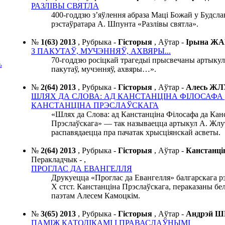
РАЗЛІВЫ СВЯТЛА
400-годдзю з’яўлення абраза Маці Божай у Будсла
рэстаўратара А. Шпунта «Разлівы святла».
№
1(63) 2013
,
Рубрыка -
Гісторыя
,
Аўтар -
Ірына Ж
З ПАКУТАЎ, МУЧЭННЯЎ, АХВЯРЫ...
70-годдзю росіцкай трагедыі прысвечаны артыкул
Ь
пакутаў, мучэнняў, ахвяры…».
№
2(64) 2013
,
Рубрыка -
Гісторыя
,
Аўтар -
Алесь Ж
ШЛЯХ ДА СЛОВА: АД КАНСТАНЦІНА ФІЛОСАФА
КАНСТАНЦІНА ПРЭСЛАЎСКАГА
«Шлях да Слова: ад Канстанціна Філосафа да Кан
Прэслаўскага» — так называецца артыкул А. Жлут
распавядаецца пра пачатак хрысціянскай асветы.
№
2(64) 2013
,
Рубрыка -
Гісторыя
,
Аўтар -
Канстанц
Перакладчык -
,
ПРОГЛАС ДА ЕВАНГЕЛЛЯ
Друкуецца «Проглас да Евангелля» балгарскага рэ
X стст. Канстанціна Прэслаўскага, пераказаны бел
паэтам Алесем Камоцкім.
№
3(65) 2013
,
Рубрыка -
Гісторыя
,
Аўтар -
Андрэй 
ПАМІЖ КАТОЛІКАМІ І ПРАВАСЛАЎНЫМІ