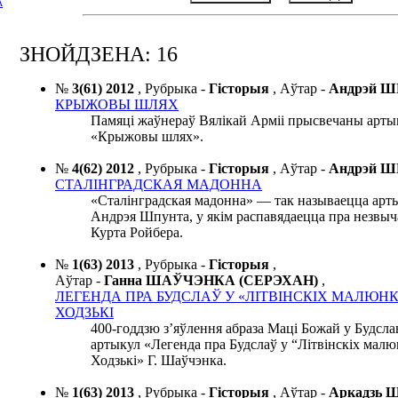
А
ЗНОЙДЗЕНА: 16
№
3(61) 2012
,
Рубрыка -
Гісторыя
,
Аўтар -
Андрэй 
КРЫЖОВЫ ШЛЯХ
Памяці жаўнераў Вялікай Арміі прысвечаны арт
«Крыжовы шлях».
№
4(62) 2012
,
Рубрыка -
Гісторыя
,
Аўтар -
Андрэй 
СТАЛІНГРАДСКАЯ МАДОННА
«Сталінградская мадонна» — так называецца арт
Андрэя Шпунта, у якім распавядаецца пра незвыч
Курта Ройбера.
№
1(63) 2013
,
Рубрыка -
Гісторыя
,
Аўтар -
Ганна ШАЎЧЭНКА (СЕРЭХАН)
,
ЛЕГЕНДА ПРА БУДСЛАЎ У «ЛІТВІНСКІХ МАЛЮНК
ХОДЗЬКІ
400-годдзю з’яўлення абраза Маці Божай у Будсл
артыкул «Легенда пра Будслаў у “Літвінскіх малю
Ходзькі» Г. Шаўчэнка.
№
1(63) 2013
,
Рубрыка -
Гісторыя
,
Аўтар -
Аркадзь