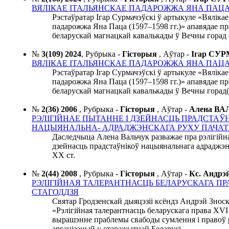
ВЯЛІКАЕ ІТАЛЬЯНСКАЕ ПАДАРОЖЖА ЯНА ПАЦА (1
Рэстаўратар Ігар Сурмачэўскі ў артыкуле «Вялікае
падарожжа Яна Паца (1597–1598 гг.)» апавядае пр
беларускай магнацкай кавалькады ў Вечны горад 
№
3(109) 2024
,
Рубрыка -
Гісторыя
,
Аўтар -
Ігар СУ
ВЯЛІКАЕ ІТАЛЬЯНСКАЕ ПАДАРОЖЖА ЯНА ПАЦА (1
Рэстаўратар Ігар Сурмачэўскі ў артыкуле «Вялікае
падарожжа Яна Паца (1597–1598 гг.)» апавядае пр
беларускай магнацкай кавалькады ў Вечны горад(
№
2(36) 2006
,
Рубрыка -
Гісторыя
,
Аўтар -
Алена В
РЭЛІГІЙНАЕ ПЫТАННЕ І ДЗЕЙНАСЦЬ ПРАДСТАЎ
НАЦЫЯНАЛЬНА- АДРАДЖЭНСКАГА РУХУ ПАЧАТК
Даследчыца Алена Вальчук разважае пра рэлігійн
дзейнасць прадстаўнікоў нацыянальнага адраджэн
ХХ ст.
№
2(44) 2008
,
Рубрыка -
Гісторыя
,
Аўтар -
Кс. Андр
РЭЛІГІЙНАЯ ТАЛЕРАНТНАСЦЬ БЕЛАРУСКАГА ПР
СТАГОДДЗЯ
Святар Гродзенскай дыяцэзіі ксёндз Андрэй Зноск
«Рэлігійная талерантнасць беларускага права ХVI 
вырашэнне праблемы свабоды сумлення і правоў 
арганізацый у старажытнай Беларусі.