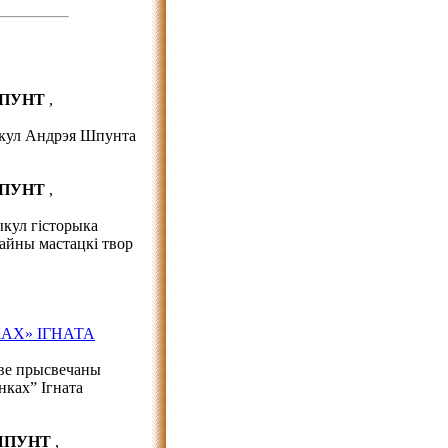
ШПУНТ
,
ыкул Андрэя Шпунта
ШПУНТ
,
ыкул гісторыка
айны мастацкі твор
АХ» ІГНАТА
аве прысвечаны
нках” Ігната
 ШПУНТ
,