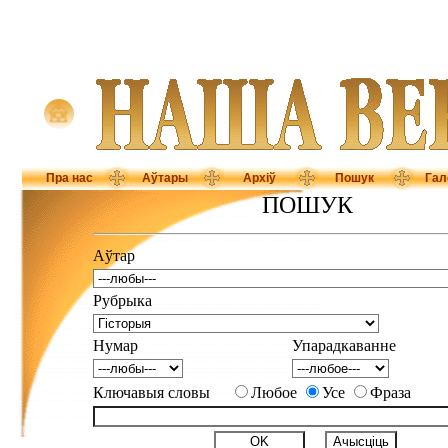
Пра нас
Аўтары
Архіў
Пошук
Гал
ПОШУК
Аўтар
Рубрыка
Нумар
Упарадкаванне
Ключавыя словы
Любое
Усе
Фраза