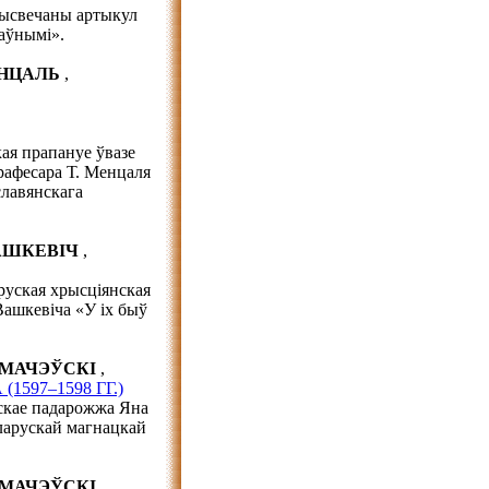
прысвечаны артыкул
лаўнымі».
ЕНЦАЛЬ
,
ая прапануе ўвазе
рафесара Т. Менцаля
славянскага
ВАШКЕВІЧ
,
аруская хрысціянская
Вашкевіча «У іх быў
УРМАЧЭЎСКІ
,
597–1598 ГГ.)
янскае падарожжа Яна
еларускай магнацкай
УРМАЧЭЎСКІ
,