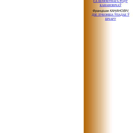
СА ШЛЯХОТНАГА РОДУ
КАНАНОВІЧАЎ
Францішак КАНАНОВІЧ
ДЗЕ ЛУКОНІЦА ЎПАДАЕ Ў
ШЧАРУ