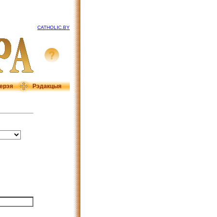
CATHOLIC.BY
ерэя
Рэдакцыя