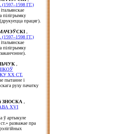
597–1598 ГГ.)
 італьянскае
а пілігрымку
(друкуецца працяг).
РМАЧЭЎСКІ
,
597–1598 ГГ.)
 італьянскае
а пілігрымку
заканчэнне).
АЛЬЧУК
,
НІКОЎ
У ХХ СТ.
ае пытанне і
скага руху пачатку
эй ЗНОСКА
,
АВА XVI
а ў артыкуле
ст.» разважае пра
рэлігійных