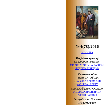
№
4(78)/2016
SUMMARY
Год Міласэрнасці
Біскуп Алег БУТКЕВІЧ
МІЛАСЭРНАСЦЬ НА ДАРОГАХ
ЛЮДСКІХ ТРАГЕДЫЙ
Святыя асобы
Тэрэза САТОЎСКА
ЯНА БЫЛА ДАРАМ ДЛЯ
КАСЦЁЛА І СВЕТУ
Святы Айцец ФРАНЦІШАК
У МІЛАСЭРНАСЦІ НЯМА
АЛЬТЭРНАТЫВЫ
Інтэрв’ю з кс. Кірылам
ГАРБУНОВЫМ