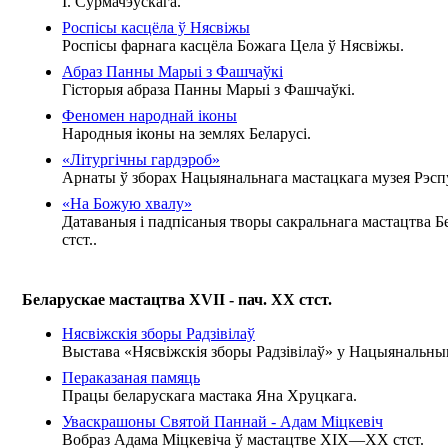
І. Сурмачэўскага.
Роспісы касцёла ў Нясвіжы
Роспісы фарнага касцёла Божага Цела ў Нясвіжы.
Абраз Панны Марыі з Фашчаўкі
Гісторыя абраза Панны Марыі з Фашчаўкі.
Феномен народнай іконы
Народныя іконы на землях Беларусі.
«Літургічны гардэроб»
Арнаты ў зборах Нацыянальнага мастацкага музея Рэспу
«На Божую хвалу»
Датаваныя і падпісаныя творы сакральнага мастацтва 
стст..
Беларускае мастацтва XVII - пач. XX стст.
Нясвіжскія зборы Радзівілаў
Выстава «Нясвіжскія зборы Радзівілаў» у Нацыянальным
Пераказаная памяць
Працы беларускага мастака Яна Хруцкага.
Уваскрашоны Святой Паннай - Адам Міцкевіч
Вобраз Адама Міцкевіча ў мастацтве ХІХ—ХХ стст.