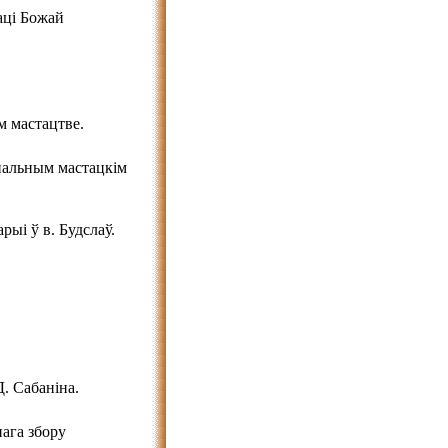
аці Божай
 мастацтве.
янальным мастацкім
ыі ў в. Будслаў.
. Сабаніна.
ага збору