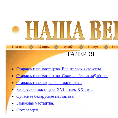
Пра нас
Аўтары
Архіў
Пошук
Гал
ГАЛЕРЭЯ
Старажытнае мастацтва. Евангельскія сюжэты.
Старажытнае мастацтва. Святыя і благаслаўлёныя.
Старажытнае сакральнае мастацтва.
Беларускае мастацтва XVII - пач. XX стст.
Сучаснае беларускае мастацтва.
Замежнае мастацтва.
Фотагалерэі.
Ь