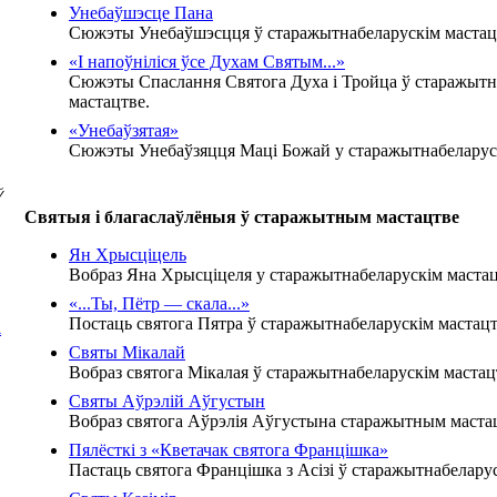
Унебаўшэсце Пана
Сюжэты Унебаўшэсцця ў старажытнабеларускім мастац
«І напоўніліся ўсе Духам Святым...»
Сюжэты Спаслання Святога Духа і Тройца ў старажытн
мастацтве.
«Унебаўзятая»
Сюжэты Унебаўзяцця Маці Божай у старажытнабеларуск
Ў
Святыя і благаслаўлёныя ў старажытным мастацтве
Ян Хрысціцель
Вобраз Яна Хрысціцеля у старажытнабеларускім мастац
«...Ты, Пётр — скала...»
Постаць святога Пятра ў старажытнабеларускім мастацт
А
Святы Мікалай
Вобраз святога Мікалая ў старажытнабеларускім мастац
Святы Аўрэлій Аўгустын
Вобраз святога Аўрэлія Аўгустына старажытным маста
Пялёсткі з «Кветачак святога Францішка»
Пастаць святога Францішка з Асізі ў старажытнабелару