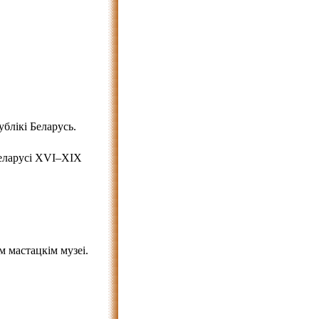
блікі Беларусь.
Беларусі XVI–XIX
 мастацкім музеі.