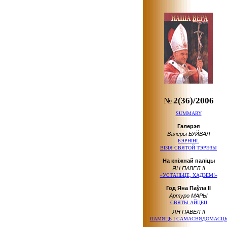
№
2(36)/2006
SUMMARY
Галерэя
Валеры БУЙВАЛ
БЭРНІНІ.
ВІЗІЯ СВЯТОЙ ТЭРЭЗЫ
На кніжнай паліцы
ЯН ПАВЕЛ ІІ
«УСТАНЬЦЕ, ХАДЗЕМ!»
Год Яна Паўла ІІ
Артуро МАРЫ
СВЯТЫ АЙЦЕЦ
ЯН ПАВЕЛ ІІ
ПАМЯЦЬ І САМАСВЯДОМАСЦ