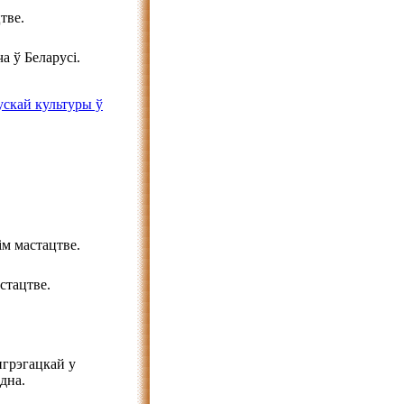
тве.
а ў Беларусі.
ускай культуры ў
м мастацтве.
стацтве.
нгрэгацкай у
дна.