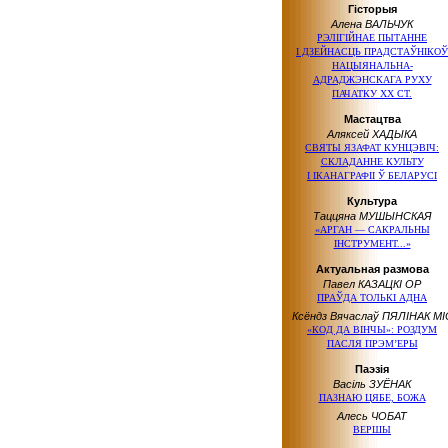
Гісторыя
Алена ВАЛЬЧУК
РЭЛІГІЙНАЕ ПЫТАННЕ
І ДЗЕЙНАСЦЬ
ПРАДСТАЎНІКОЎ
НАЦЫЯНАЛЬНА-
АДРАДЖЭНСКАГА РУХУ
ПАЧАТКУ
ХХ СТ.
Мастацтва
Аляксей ХАДЫКА
СВЯТЫ ЯЗАФАТ КУНЦЭВІЧ:
СКЛАДАННЕ КУЛЬТУ
І ІКАНАГРАФІІ
Ў БЕЛАРУСІ
Культура
Таццяна МУШЫНСКАЯ
«АРГАН — САКРАЛЬНЫ
ІНСТРУМЕНТ...»
Актуальная размова
Павел КАЗАЦКІ ОР
ПРАЎДА ТОЛЬКІ АДНА
Ксёндз Вячаслаў ПЯЛІНАК МІ
«КОД ДА ВІНЧЫ»: РОЗДУМ
ПАСЛЯ ПРЭМ’ЕРЫ
Паэзія
Васіль ЗУЁНАК
ПАЗНАЮ ЦЯБЕ, БОЖА
Алесь ЧОБАТ
ВЕРШЫ