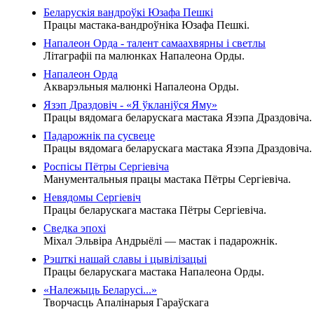
Беларускія вандроўкі Юзафа Пешкі
Працы мастака-вандроўніка Юзафа Пешкі.
Напалеон Орда - талент самаахвярны і светлы
Літаграфіі па малюнках Напалеона Орды.
Напалеон Орда
Акварэльныя малюнкі Напалеона Орды.
Язэп Драздовіч - «Я ўкланіўся Яму»
Працы вядомага беларускага мастака Язэпа Драздовіча.
Падарожнік па сусвеце
Працы вядомага беларускага мастака Язэпа Драздовіча.
Роспісы Пётры Сергіевіча
Манументальныя працы мастака Пётры Сергіевіча.
Невядомы Сергіевіч
Працы беларускага мастака Пётры Сергіевіча.
Сведка эпохі
Міхал Эльвіра Андрыёлі — мастак і падарожнік.
Рэшткі нашай славы і цывілізацыі
Працы беларускага мастака Напалеона Орды.
«Належыць Беларусі...»
Творчасць Апалінарыя Гараўскага