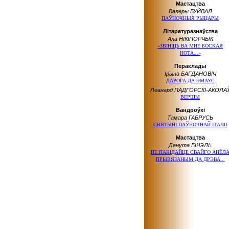
Мастацтва
Валеры БУЙВАЛ
ПАЎНОЧНЫЯ РЫЦАРЫ
Літаратуразнаўства
Ала НІКІПОРЧЫК
«ЗВІНІЦЬ ВА МНЕ БОСКАЯ
НОТА...»
Пераклады
Ірына БАГДАНОВІЧ
ДАРОГА
ДА ЭМАУС
Леанард ПАДГОРСКІ-АКОЛА
ВЕРШЫ
Вандроўкі
Тамара ГАБРУСЬ
СВЯТЫНІ ПАЎНОЧНАЙ ІТАЛІІ
Мастацтва
Данута БІЧЭЛЬ
НЕ ПАКІДАЙЦЕ СВАЙГО АНЁЛ
ПРЫВЯЗАНЫМ
ДА ДРЭВА...