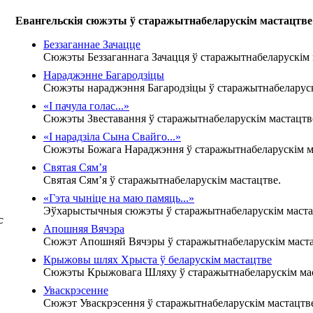
Евангельскія сюжэты ў старажытнабеларускім мастацтве
Беззаганнае Зачацце
Сюжэты Беззаганнага Зачацця ў старажытнабеларускім 
Нараджэнне Багародзіцы
Сюжэты нараджэння Багародзіцы ў старажытнабеларуск
«І пачула голас...»
Сюжэты Звеставання ў старажытнабеларускім мастацтв
«І нарадзіла Сына Свайго...»
Сюжэты Божага Нараджэння ў старажытнабеларускім м
Святая Сям’я
Святая Сям’я ў старажытнабеларускім мастацтве.
«Гэта чыніце на маю памяць...»
Эўхарыстычныя сюжэты ў старажытнабеларускім маста
С
Апошняя Вячэра
Сюжэт Апошняй Вячэры ў старажытнабеларускім маста
Крыжовы шлях Хрыста ў беларускім мастацтве
Сюжэты Крыжовага Шляху ў старажытнабеларускім мас
Уваскрэсенне
Сюжэт Уваскрэсення ў старажытнабеларускім мастацтв