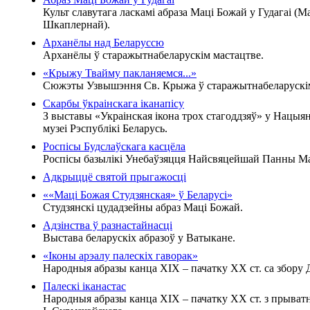
Культ славутага ласкамі абраза Маці Божай у Гудагаі (М
Шкаплернай).
Арханёлы над Беларуссю
Арханёлы ў старажытнабеларускім мастацтве.
«Крыжу Твайму пакланяемся...»
Сюжэты Узвышэння Св. Крыжа ў старажытнабеларускім
Скарбы ўкраінскага іканапісу
З выставы «Украінская ікона трох стагоддзяў» у Нацы
музеі Рэспублікі Беларусь.
Роспісы Будслаўскага касцёла
Роспісы базылікі Унебаўзяцця Найсвяцейшай Панны Мар
Адкрыццё святой прыгажосці
««Маці Божая Студзянская» ў Беларусі»
Студзянскі цудадзейны абраз Маці Божай.
Адзінства ў разнастайнасці
Выстава беларускіх абразоў у Ватыкане.
«Іконы арэалу палескіх гаворак»
Народныя абразы канца XIX – пачатку XX ст. са збору Д
Палескі іканастас
Народныя абразы канца XIX – пачатку XX ст. з прыватн