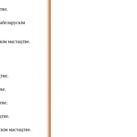
тве.
абеларускім
ім мастацтве.
тве.
ве.
тве.
цтве.
скім мастацтве.