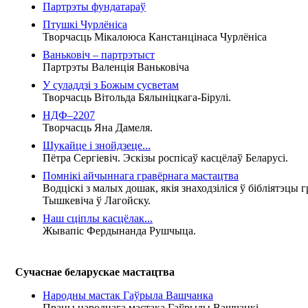
Партрэты фундатараў
Птушкі Чурлёніса
Творчасць Мікалоюса Канстанцінаса Чурлёніса
Ваньковіч – партрэтыст
Партрэты Валенція Ваньковіча
У суладдзі з Божым сусветам
Творчасць Вітольда Бялыніцкага-Бірулі.
НДФ–2207
Творчасць Яна Дамеля.
Шукайце і знойдзеце...
Пётра Сергіевіч. Эскізы роспісаў касцёлаў Беларусі.
Помнікі айчыннага гравёрнага мастацтва
Водціскі з малых дошак, якія знаходзіліся ў бібліятэцы 
Тышкевіча ў Лагойску.
Наш сціплы касцёлак...
Жывапіс Фердынанда Рушчыца.
Сучаснае беларускае мастацтва
Народны мастак Гаўрыла Вашчанка
Працы народнага мастака Гаўрылы Вашчанкі.