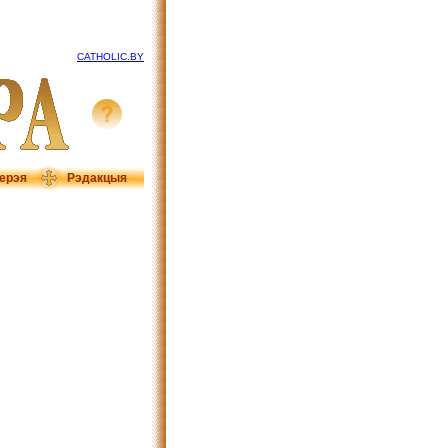
CATHOLIC.BY
ерэя
Рэдакцыя