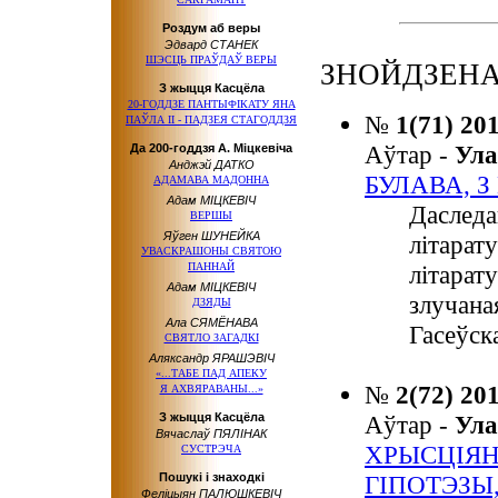
Роздум аб веры
Эдвард СТАНЕК
ШЭСЦЬ ПРАЎДАЎ ВЕРЫ
ЗНОЙДЗЕНА
З жыцця Касцёла
20-ГОДДЗЕ ПАНТЫФІКАТУ ЯНА
№
1(71) 20
ПАЎЛА ІІ - ПАДЗЕЯ СТАГОДДЗЯ
Аўтар -
Ула
Да 200-годдзя А. Міцкевіча
Анджэй ДАТКО
БУЛАВА, 
АДАМАВА МАДОННА
Адам МІЦКЕВІЧ
Даследа
ВЕРШЫ
Яўген ШУНЕЙКА
літарат
УВАСКРАШОНЫ СВЯТОЮ
ПАННАЙ
літарат
Адам МІЦКЕВІЧ
злучана
ДЗЯДЫ
Ала СЯМЁНАВА
Гасеўск
СВЯТЛО ЗАГАДКІ
Аляксандр ЯРАШЭВІЧ
«...ТАБЕ ПАД АПЕКУ
№
2(72) 20
Я АХВЯРАВАНЫ...»
З жыцця Касцёла
Аўтар -
Ула
Вячаслаў ПЯЛІНАК
ХРЫСЦІЯНІ
СУСТРЭЧА
Пошукі і знаходкі
ГІПОТЭЗЫ
Феліцыян ПАЛЮШКЕВІЧ