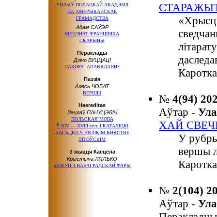
СТАРАЖЫТ
УПЛЫЎ ПОЛАЦКАЙ АКАДЭМІІ
НА АМЕРЫКАНСКАЕ
«Хрысція
ГРАМАДСТВА
Адам САЎЭР
сведчан
МЕЦЭНАТ ФРАНЦІШКА
СКАРЫНЫ
літарат
Пераклады
даследа
Дзіно БУЦЦАЦІ
ПАКОРА. АПАВЯДАННЕ
Каротка
Паэзія
Алесь ЧОБАТ
ВЕРШЫ
№
4(94) 20
Haereditas
Аўтар -
Ула
Вацлаў ПАНУЦЭВІЧ
ПОЛЬСКАЯ МОВА
ХАЙ СВЕЧ
Ў ХІV — ХVІІІ стст.
І КАТАЛІЦКІ
КАСЬЦЁЛ У ВЯЛІКІМ КНЯСТВЕ
У рубр
ЛІТОЎСКІМ
вершы л
З жыцця Касцёла
Крыстына ЛЯЛЬКО
Каротка
БІСКУП З НАВАГРАДСКАЙ ФАРЫ
№
2(104) 2
Аўтар -
Ула
Перакладчы