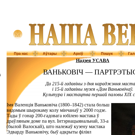
Пра нас
Аўтары
Архіў
Пошук
Гал
Надзея УСАВА
ВАНЬКОВІЧ — ПАРТРЭТЫ
і
Да 215-й гадавіны з дня нараджэння маст
і 15-й гадавіны музея «Дом Ваньковічаў.
Культура і мастацтва першай паловы ХIХ 
Імя Валенція Ваньковіча (1800–1842) стала больш
вядомым шырокаму колу мінчанаў у 2000 годзе.
Тады ў гонар 200-гадовага юбілею мастака ў
драўляным доме па вул. Інтэрнацыянальнай, 33-а
(былой Валоскай), што належаў кузену мастака
Эдварду Ваньковічу, быў адкрыты філіял