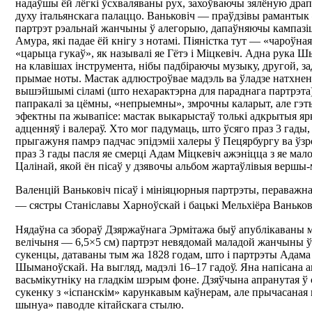
надаўшы ёй лёгкі ўсхваляваны рух, захоўваючы зялёную драпі
духу італьянскага палаццо. Ваньковіч — праўдзівы рамантык
партрэт рэальнай жанчыны ў алегорыю, дапаўняючы кампазі
Амура, які падае ёй кнігу з нотамі. Піяністка тут — «чароўная
«царыца гукаў», як называлі яе Гётэ і Міцкевіч. Адна рука
на клавішах інструмента, нібы падбіраючы музыку, другой, з
прымае ноты. Мастак адлюстроўвае мадэль ва ўладзе натхненн
вышэйшымі сіламі (што нехарактэрна для параднага партрэта)
папракалі за цёмны, «непрыемны», змрочны каларыт, але гэт
эфектны па жывапісе: мастак выкарыстаў толькі адкрытыя ярк
адценняў і валераў. Хто мог падумаць, што ўсяго праз 3 гады, 
прыгажуня памрэ падчас эпідэміі халеры ў Пецярбургу ва ўз
праз 3 гады пасля яе смерці Адам Міцкевіч ажэніцца з яе ма
Цалінай, якой ён пісаў у дзявочы альбом жартаўлівыя вершы-
Валенцій Ваньковіч пісаў і мініяцюрныя партрэты, пераважна
— сястры Станіславы Харноўскай і бацькі Мельхіёра Ваньков
Нядаўна са збораў Дзяржаўнага Эрмітажа быў апублікаваны 
велічыня — 6,5×5 см) партрэт невядомай маладой жанчыны 
сукенцы, датаваны тым жа 1828 годам, што і партрэты Адама
Шыманоўскай. На выгляд, мадэлі 16–17 гадоў. Яна напісана 
васьмікутніку на гладкім шэрым фоне. Дзяўчына апранутая 
сукенку з «іспанскім» карункавым каўнерам, але прычасаная 
шынуа» паводле кітайскага стылю.