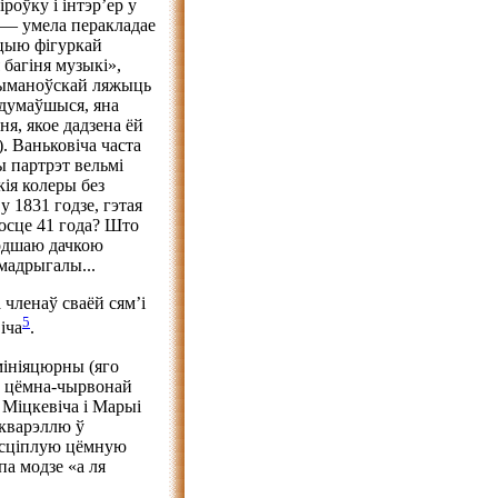
роўку і інтэр’ер у
 — умела перакладае
цыю фігуркай
 багіня музыкі»,
 Шыманоўскай ляжыць
адумаўшыся, яна
я, якое дадзена ёй
. Ваньковіча часта
ы партрэт вельмі
ія колеры без
у 1831 годзе, гэтая
росце 41 года? Што
лодшаю дачкою
мадрыгалы...
 членаў сваёй сям’і
5
іча
.
мініяцюрны (яго
ў цёмна-чырвонай
 Міцкевіча і Марыі
акварэллю ў
ў сціплую цёмную
па модзе «а ля