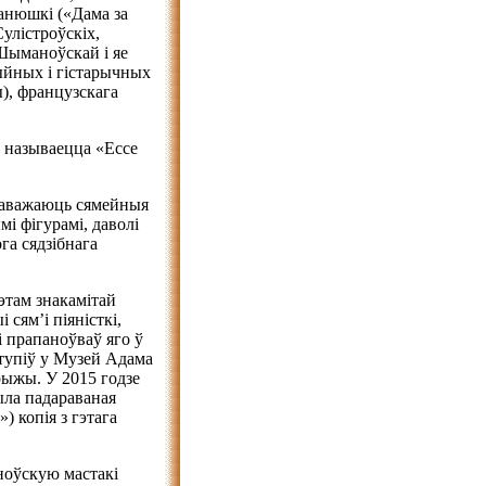
анюшкі («Дама за
улістроўскіх,
Шыманоўскай і яе
цыйных і гістарычных
ы), французскага
н называецца «Ecce
ераважаюць сямейныя
мі фігурамі, даволі
га сядзібнага
этам знакамітай
сям’і піяністкі,
і прапаноўваў яго ў
ступіў у Музей Адама
рыжы. У 2015 годзе
ыла падараваная
 копія з гэтага
ўскую мастакі