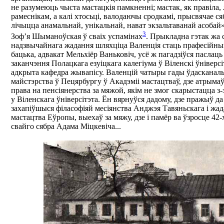
не разумеюць чыста мастацкія памкненні; мастак, як правіла,
рамеснікам, а калі хтосьці, валодаючы сродкамі, прысвячае ся
лічыцца анамальнай, унікальнай, нават экзальтаванай асобай»
3
Зоф’я Шыманоўская ў сваіх успамінах
. Прыкладна гэтак жа с
надзвычайнага жадання шляхціца Валенція стаць прафесійным
бацька, адвакат Мельхіёр Ваньковіч, усё ж пагадзіўся паслаць
заканчэння Полацкага езуіцкага калегіума ў Віленскі ўніверсі
адкрыта кафедра жывапісу. Валенцій чатыры гады ўдасканаль
майстэрства ў Пецярбургу ў Акадэміі мастацтваў, дзе атрымаў
права на пенсіянерства за мяжой, якім не змог скарыстацца з-
у Віленскага ўніверсітэта. Ён вярнуўся дадому, дзе пражыў да 
захапіўшыся філасофіяй месіянства Анджэя Тавяньскага і жа
мастацтва Еўропы, выехаў за мяжу, дзе і памёр ва ўзросце 42-
свайго сябра Адама Міцкевіча...