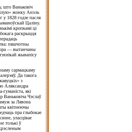
у, што Ваньковіч
мілую» жонку Анэль
г у 1828 годзе пасля
ыманоўскай Цаліну.
ькімі кропкамі ці
ыбокага раскрыцця
перадаць
цтва: пяшчотны
яцюра — вытанчаны
тэхнікай жывапісу
ыйнаму сармацкаму
алерэяў. Да такога
авуцкіх» з
аю Аляксандра
-гуманіста, які
бар Ваньковіча Чэслаў
амуж за Лявона
аты квітнеючы
ведчаць пра глыбокае
энне, уласцівае
е толькі ў
адкрэсленым