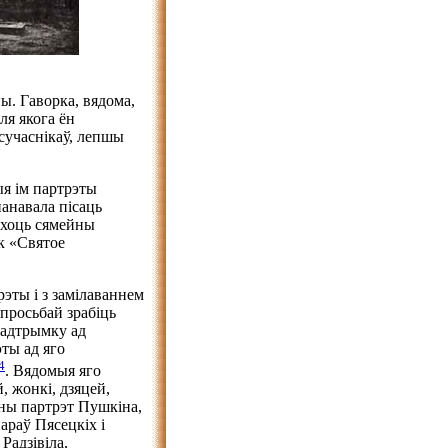
ы. Гаворка, вядома,
ля якога ён
сучаснікаў, лепшы
ыя ім партрэты
панавала пісаць
, хоць сямейны
к «Святое
рэты і з замілаваннем
 просьбай зрабіць
падтрымку ад
эты ад яго
4
. Вядомыя яго
, жонкі, дзяцей,
рны партрэт Пушкіна,
араў Пясецкіх і
Радзівіла,