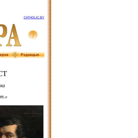
CATHOLIC.BY
ерэя
Рэдакцыя
СТ
ака
ст.»