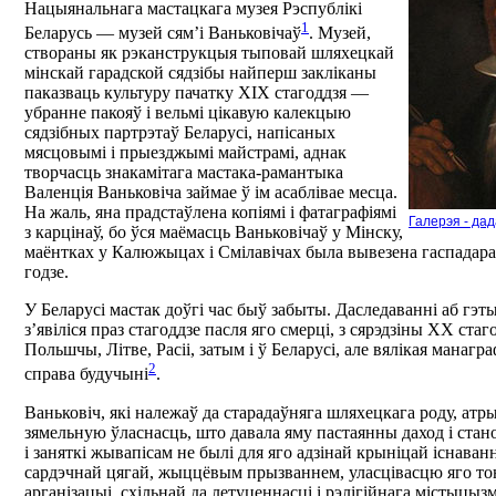
Нацыянальнага мастацкага музея Рэспублікі
1
Беларусь — музей сям’і Ваньковічаў
. Музей,
створаны як рэканструкцыя тыповай шляхецкай
мінскай гарадской сядзібы найперш закліканы
паказваць культуру пачатку ХІХ стагоддзя —
убранне пакояў і вельмі цікавую калекцыю
сядзібных партрэтаў Беларусі, напісаных
мясцовымі і прыезджымі майстрамі, аднак
творчасць знакамітага мастака-рамантыка
Валенція Ваньковіча займае ў ім асаблівае месца.
На жаль, яна прадстаўлена копіямі і фатаграфіямі
Галерэя - да
з карцінаў, бо ўся маёмасць Ваньковічаў у Мінску,
маёнтках у Калюжыцах і Смілавічах была вывезена гаспадара
годзе.
У Беларусі мастак доўгі час быў забыты. Даследаванні аб гэ
з’явіліся праз стагоддзе пасля яго смерці, з сярэдзіны ХХ стаг
Польшчы, Літве, Расіі, затым і ў Беларусі, але вялікая манагр
2
справа будучыні
.
Ваньковіч, які належаў да старадаўняга шляхецкага роду, ат
зямельную ўласнасць, што давала яму пастаянны даход і стан
і заняткі жывапісам не былі для яго адзінай крыніцай існава
сардэчнай цягай, жыццёвым прызваннем, уласцівасцю яго т
арганізацыі, схільнай да летуценнасці і рэлігійнага містыцызм