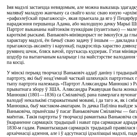
Імя мадэлі застаецца невядомым, але можна выказаць здагадк
маляваў маладую жанчыну са свайго кола: сваю юную «архі
«рафаэлеўскай прыгажосці», якая прыехала да яго ў Пецярбур
нараджэння першынца Адама, або малодшую дачку Марыі Ш
Партрэт выкананы найтонкім пункцірам (пуантэлью) — мален
кароткімі рыскамі. Ваньковіч-мініяцюрыст не імкнуўся да гл
характару мадэлі, ён бачыў сваю задачу ў іншым — дакладна 
прыгажосць аксаміту і карункаў, падкрэсліць хараство дзяво
румянец шчок, бляск вачэй, пругкасць кудзерак. Гэтая міні
шэдэўр па вытанчаным каларыце і па майстэрстве валодання 
па косці.
У мінскі перыяд творчасці Ваньковіч аддаў даніну і традыц
партрэту, які быў неад’емнай часткай шляхецкіх партрэтных г
тыпу партрэта належыць «Партрэт Аляксандры Манюшкі з Рж
прыватнага збору ў ЗША. Аляксандра Ржавуцкая была жонк
Манюшкі (1801—1836) са Смілавічаў, рана памерлага вучонага
валодаў некалькімі старажытнымі мовамі, і да таго ж, як і ся
Манюшка, быў мастаком-аматарам. Іх дачка Паўліна выйдзе з
Ваньковіча, прынёсшы ў пасаг Ваньковічам Смілавічы — баг
маёнтак. Такія партрэты ў творчасці рамантыка Ваньковіча с
ўкараненне сармацкіх традыцый і нават пра сармацкае адрадж
1830-м гадам. Рамантызацыя сармацкіх традыцый праявілася н
архаічнасці адзення, але і ў адсутнасці ідэалізацыі мадэлі, п