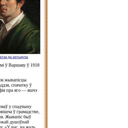
датак да артыкула
мі ў Варшаву ў 1918
тым жывапісцы
оддзя, спачатку ў
афія пра яго — яшчэ
рымаў у спадчыну
овішча ў грамадстве,
ння. Жывапіс быў
онкай душэўнай
у. «У нас, на жаль,