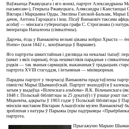
Ваўжынца Ржавуцкага і яго жонкі, партрэт Александрыны М
пасьянсам»), Генрыха Ржавуцкага, Аляксандра і Канстанцыі С
Віктара і Марцыяна Орды, Эвеліны Ганской-Бальзак, Марыі 
дачок, Антона Гарэцкага і інш. Пісаў Ваньковіч таксама афі
асобаў — мінскага губернатара графа С. Строганава (з натур
імператара Напалеона (сімвалічны).
Дарэчы, ёсць у Ваньковіча вельмі цікавы вобраз Хрыста — ё
Homo» (каля 1842 г., захоўваецца ў Варшаве).
Яго партрэты шматстайныя і дзеляцца на некалькі тыпаў: п
(шмат з якіх парныя), ёсць нешматлікія парадныя з сімвалічны
рэдкія — так званыя сармацкія, выкананыя ў традыцыях старо
партрэта XVIII стагоддзя, і інтымныя — мініяцюрныя.
Парадны партрэт у творчасці Ваньковіча прадстаўлены партр
піяністкі Марыі Шыманоўскай. Партрэт знаходзіўся ў калекцыі 
затым у выдаўца «Віленскага альбома» Я.К. Вільчынскага (як
1848 г. Польскай бібліятэцы за 25 дукатаў) і ў рэшце рэшт па
Міцкевіча, адкрыты ў 1903 годзе ў Польскай бібліятэцы ў Па
мінскім мастаком Віктарам Альшэўскім музею Ваньковічаў б
зробленая з натуры ў Парыжы (пры падтрымцы «Прыёрбанка»)
партрэта.
Прыгажуню Марыю Шымано