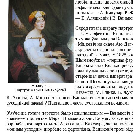
любілі пісаць: акрамя старэ
Зафіі, яе малявалі французс
польскія — А. Какуляр, Р. Ж
— Е. Аляшкевіч і В. Ванько
Сярод гэтага шэрагу партрэ
— самы эфектны. Ён напіса
тым жа ўдалым для Ванькові
«Міцкевіч на скале Аю-Даг»
акрылены стыпендыяльнай 
паездкай за мяжу. У 1828 г
Шыманоўская, «першая фарт
Імператарскіх Вялікасцяў»,
вяла музычны салон (яе вуч
старэйшая дачка імператара 
Салон Шыманоўскай наведва
А. Какуляр.
рускія арыстакраты і людзі 
Партрэт Марыі Шыманоўскай.
Вяземскі, М. Глінка, В. Жук
К. Агінскі, А. Міцкевіч і іншыя. Ваньковіч з жонкай сябравал
суседнічалі дачамі ў Паргалаве і часта сустракаліся вечарамі.
З’яўленне гэтага партрэта было невыпадковым — Ваньковіч 
абаяннем і талентам Марыі Шыманоўскай. Ён ўзяў за аснову
варшаўскага партрэтыста Аляксандра Какуляра, які адлюст
модным ўсходнім цюрбане за фартэпіяна. Ваньковіч трохі від