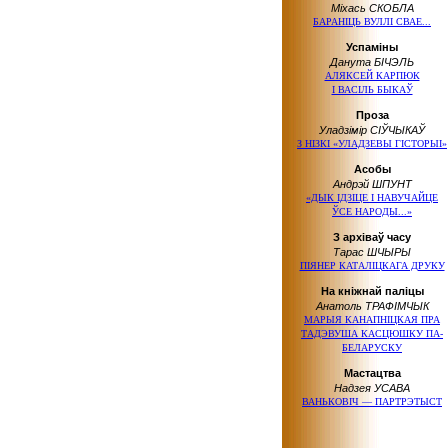
Міхась СКОБЛА
БАРАНІЦЬ ВУЛЛІ СВАЕ...
Успаміны
Данута БІЧЭЛЬ
АЛЯКСЕЙ КАРПЮК
І ВАСІЛЬ БЫКАЎ
Проза
Уладзімір СІЎЧЫКАЎ
З НІЗКІ «УЛАДЗЕВЫ ГІСТОРЫІ»
Асобы
Андрэй ШПУНТ
«ДЫК ІДЗІЦЕ І НАВУЧАЙЦЕ
ЎСЕ НАРОДЫ...»
З архіваў часу
Тарас ШЧЫРЫ
ПІЯНЕР КАТАЛІЦКАГА ДРУКУ
На кніжнай паліцы
Анатоль ТРАФІМЧЫК
МАРЫЯ КАНАПНІЦКАЯ ПРА
ТАДЭВУША КАСЦЮШКУ ПА-
БЕЛАРУСКУ
Мастацтва
Надзея УСАВА
ВАНЬКОВІЧ — ПАРТРЭТЫСТ