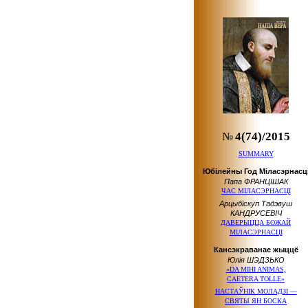
№
4(74)/2015
SUMMARY
Юбілейны Год Міласэрнасц
Папа ФРАНЦІШАК
ЧАС МІЛАСЭРНАСЦІ
Арцыбіскуп Тадэвуш
КАНДРУСЕВІЧ
ДАВЕРЫЦЦА БОЖАЙ
МІЛАСЭРНАСЦІ
Кансэкраванае жыццё
Юлія ШЭДЗЬКО
«DA MIHI ANIMAS,
CAETERA TOLLE»
НАСТАЎНІК МОЛАДЗІ —
СВЯТЫ ЯН БОСКА