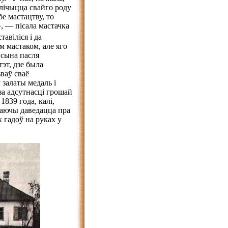
 лічыцца свайго роду
бе мастацтву, то
, — пісала мастачка
тавіліся і да
 мастаком, але яго
 сына пасля
тэт, дзе была
ваў сваё
 залаты медаль і
за адсутнасці грошай
1839 года, калі,
даючы даведацца пра
х гадоў на руках у