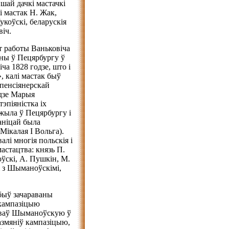
йшай дачкі мастачкі
кі мастак Н. Жак,
укоўскі, беларускія
віч.
т работы Ваньковіча
ны ў Пецярбургу ў
ча 1828 годзе, што і
, калі мастак быў
пенсіянерскай
одзе Марыя
эпіяністка іх
 жыла ў Пецярбургу і
аніцай была
Мікалая I Вольга).
лі многія польскія і
мастацтва: князь П.
оўскі, А. Пушкін, М.
і з Шыманоўскімі,
быў зачараваны
 кампазіцыю
раваў Шыманоўскую ў
азмяніў кампазіцыю,