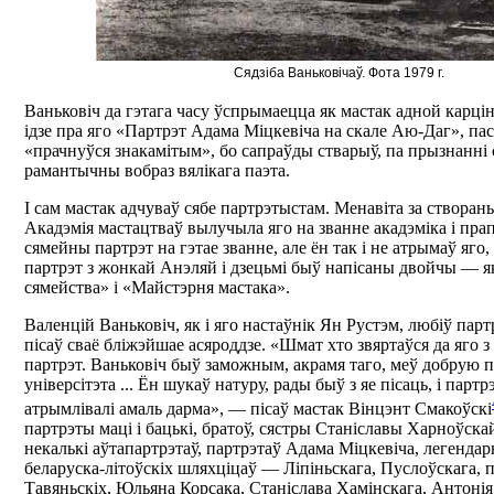
Сядзіба Ваньковічаў. Фота 1979 г.
Ваньковіч да гэтага часу ўспрымаецца як мастак адной карцін
ідзе пра яго «Партрэт Адама Міцкевіча на скале Аю-Даг», пас
«прачнуўся знакамітым», бо сапраўды стварыў, па прызнанні 
рамантычны вобраз вялікага паэта.
І сам мастак адчуваў сябе партрэтыстам. Менавіта за створан
Акадэмія мастацтваў вылучыла яго на званне акадэміка і пра
сямейны партрэт на гэтае званне, але ён так і не атрымаў яго
партрэт з жонкай Анэляй і дзецьмі быў напісаны двойчы — я
сямейства» і «Майстэрня мастака».
Валенцій Ваньковіч, як і яго настаўнік Ян Рустэм, любіў парт
пісаў сваё бліжэйшае асяроддзе. «Шмат хто звяртаўся да яго з
партрэт. Ваньковіч быў заможным, акрамя таго, меў добрую 
універсітэта ... Ён шукаў натуру, рады быў з яе пісаць, і партр
атрымлівалі амаль дарма», — пісаў мастак Вінцэнт Смакоўскі
партрэты маці і бацькі, братоў, сястры Станіславы Харноўскай
некалькі аўтапартрэтаў, партрэтаў Адама Міцкевіча, легенда
беларуска-літоўскіх шляхціцаў — Ліпіньскага, Пуслоўскага, п
Тавяньскіх, Юльяна Корсака, Станіслава Хамінскага, Антонія 