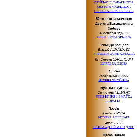
ДЗЕЙНАСЦЬ ТАВАРЫСТВА
СВЯТОГА ФРАНЦІШКА
САЛЬСКАГА НА БЕЛАРУСІ
50-годдзе заканчэння
Другога Ватыканскага
Сабору
Анастасія ВУДЭН
АГЕНТ ЕЗУСА ХРЫСТА
З жыцця Касцёла
Вацлаў АШАЙЦА SJ
У НАШЫМ ДОМЕ ХОЛАДНА
Кс. Сяргей СУРЫНОВІЧ
ШЛЯХІ ДА СЛОВА
Асобы
Лідзія КАМІНСКАЯ
ПТУШКІ ЧУРЛЁНІСА
Музыказнаўства
Святлена НЕМАГАЙ
ІМЕМ ВУЧНЯ З ЭМАЎСА
НАЗВАНЫ...
Паэзія
Мар’ян ДУКСА
МУЗЫКА АГІНСКАГА
Арсень ЛІС
ВЕРШЫ АДНОЙ МАЛАДОСЦІ
Прэзентацыя