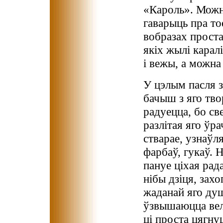
«Кароль». Можна
гаварыць пра то
вобразах проста 
якіх жылі карал
і вежы, а можна
У цэлым пасля з
бачыш з яго тво
радуецца, бо св
разлітая яго ўр
стварае, узнаўл
фарбаў, гукаў. 
пануе ціхая рад
нібы дзіця, зах
жаданай яго душ
ўзвышаюцца вел
ці проста цягну