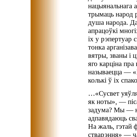
нацыянальнага а
трымаць народ р
душа народа. Д
апрацоўкі мног
іх у рэпертуар 
тонка арганізав
вятры, званы і
яго карціна пра
называецца — «
колькі ў іх спак
…«Сусвет уяўляе
як ноты», — піс
задума? Мы — н
адпавядаюць св
На жаль, гэтай 
стварэння» — ча