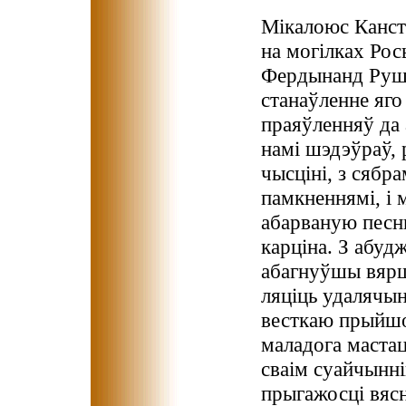
Мікалоюс Канста
на могілках Рос
Фердынанд Рушч
станаўленне яго
праяўленняў да 
намі шэдэўраў, 
чысціні, з сябр
памкненнямі, і 
абарваную песн
карціна. З абудж
абагнуўшы вярш
ляціць удалячын
весткаю прыйшо
маладога мастацт
сваім суайчынні
прыгажосці вяс