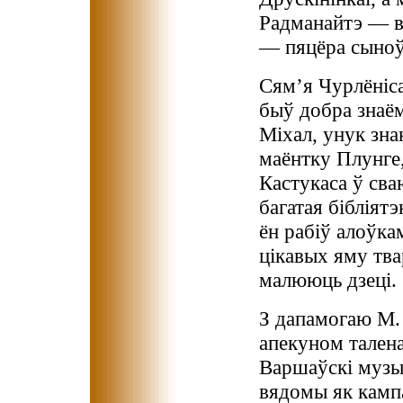
Радманайтэ — вя
— пяцёра сыноў 
Сям’я Чурлёніса
быў добра знаёмы
Міхал, унук зна
маёнтку Плунге,
Кастукаса ў св
багатая бібліятэ
ён рабіў алоўка
цікавых яму тва
малююць дзеці.
З дапамогаю М. 
апекуном талена
Варшаўскі музы
вядомы як кампа