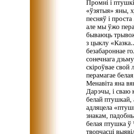
Промні і птушкі
«ўзятыя» яны, х
песняў і проста
але мы ўжо пера
бываюць трывож
з цыклу «Казка..
безабароннае го
сонечнага дзьм
скіроўвае свой 
перамагае белая
Менавіта яна вя
Дарэчы, і сваю 
белай птушкай, 
адляцела «птушк
знакам, падобн
белая птушка ў 
творчасці выяві