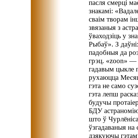
пасля смерці мас
знакамі: «Вадал
сваім творам ін
звязаныя з астра
ўваходзіць у зн
Рыбаў». З даўні
падобныя да ро
грэц. «zoon» — 
гадавым цыкле п
рухаюцца Месяц
гэта не само су
гэта лепш раска
будучы протаіе
БДУ астраномію.
што ў Чурлёніса
ўзгадаваныя на 
дзякуючы гэтаму