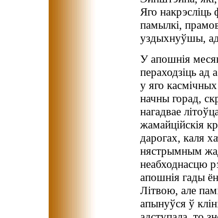
Яго накрэсліць
памылкі, прамов
уздыхнуўшы, адк
У апошнія меся
пераходзіць ад 
у яго касмічных
начны горад, ск
нагадвае літоўц
жамайційскія кр
дарогах, каля х
нястрымным жад
неабходнасцю рэ
апошнія гады ён
Літвою, але пам
апынуўся ў клі
адступала, то з