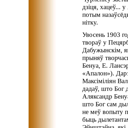
дзіця, хацеў... 
потым назаўсёды
нітку.
Увосень 1903 го
твораў у Пецярб
Дабужынскім, я
прыняў творчасц
Бенуа, Е. Лансэ
«Апалон»). Дар
Максіміліян Ва
дадаў, што Бог 
Аляксандр Бенуа
што Бог сам дыл
не меў вопыту п
быць дылетантам
Эйнштэйна, які,