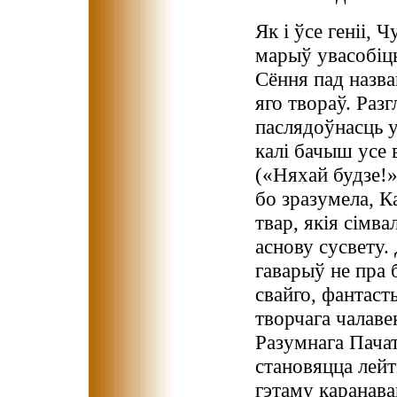
Як і ўсе геніі, 
марыў увасобіць 
Сёння пад назв
яго твораў. Раз
па­слядоўнасць 
калі бачыш усе 
(«Няхай будзе!»
бо зразумела, 
твар, якія сімв
аснову сусвету.
гаварыў не пра б
свайго, фантаст
творчага чалаве
Разумнага Пачат
становяцца лейт
гэтаму каранава