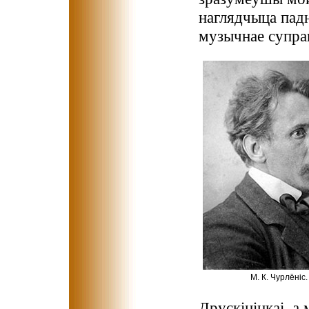
наглядчыца падн
музычнае супра
М. К. Чурлёніс.
Друскінінкаі, 