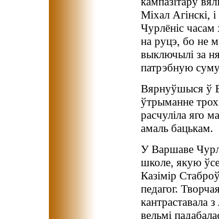
кампазітару вял
Міхал Агінскі, 
Чурлёніс часам 
на руцэ, бо не м
выключылі за ня
патрэбную суму 
Вярнуўшыся ў В
ўтрыманне трох 
расчуліла яго м
амаль баць­кам.
У Варшаве Чурл
школе, якую ўсе
Казімір Стаброў
педагог. Творча
кантраставала з
вельмі падабала