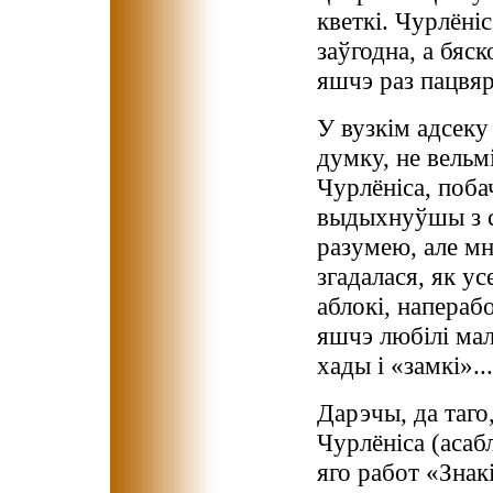
кветкі. Чурлёні
заўгодна, а бяс
яшчэ раз пацвяр
У вузкім адсеку
думку, не вельм
Чурлёніса, поба
выдыхнуўшы з ся
разумею, але мн
згадалася, як ус
аблокі, напераб
яшчэ любілі мал
хады і «замкі»...
Дарэчы, да таго
Чурлёніса (асаб
яго работ «Знакі