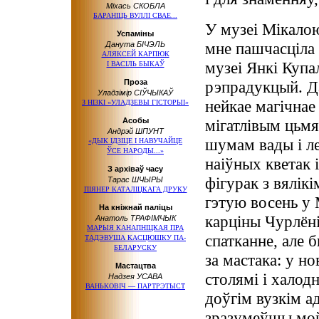
Міхась СКОБЛА
БАРАНІЦЬ ВУЛЛІ СВАЕ...
У музеі Мікалою
Успаміны
мне пашчасціла 
Данута БІЧЭЛЬ
АЛЯКСЕЙ КАРПЮК
музеі Янкі Купа
І ВАСІЛЬ БЫКАЎ
Проза
рэпрадукцый. Да
Уладзімір СІЎЧЫКАЎ
нейкае магічнае
З НІЗКІ «УЛАДЗЕВЫ ГІСТОРЫІ»
Асобы
мігатлівым цьмя
Андрэй ШПУНТ
шумам вады і л
«ДЫК ІДЗІЦЕ І НАВУЧАЙЦЕ
ЎСЕ НАРОДЫ...»
наіўных кветак 
З архіваў часу
фігурак з вялікі
Тарас ШЧЫРЫ
ПІЯНЕР КАТАЛІЦКАГА ДРУКУ
гэтую восень у 
На кніжнай паліцы
карціны Чурлёніс
Анатоль ТРАФІМЧЫК
МАРЫЯ КАНАПНІЦКАЯ ПРА
спатканне, але 
ТАДЭВУША КАСЦЮШКУ ПА-
БЕЛАРУСКУ
за мастака: у н
Мастацтва
столямі і халод
Надзея УСАВА
ВАНЬКОВІЧ — ПАРТРЭТЫСТ
доўгім вузкім ад
зразумеўшы мой