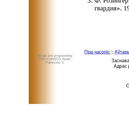
Ф. Розингер
гвардия». 19
Пра часопіс
::
Аўтар
Design and programming
PRO CHRISTO Studio
Заснава
Polinevsky V.
Адрас 
C