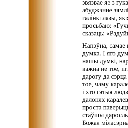
звязвае яе з гу
абуджэнне зямлі.
галінкі лазы, як
просьбаю: «Гучы
сказаць: «Радуй
Напэўна, самае 
думка. І яго ду
нашы думкі, нар
важна не тое, ш
дарогу да сэрца
тое, чаму карал
і хто гэтыя людз
далонях каралевы
проста паверыць
стаўшы дарослы
Божая міласэрна