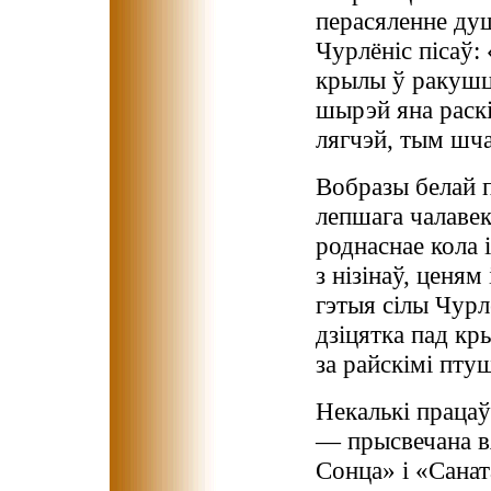
перасяленне душ
Чурлёніс пісаў:
крылы ў ракушцы
шырэй яна раск
лягчэй, тым шч
Вобразы белай п
лепшага чалавек
роднаснае кола 
з нізінаў, ценя
гэтыя сілы Чурл
дзіцятка пад кр
за райскімі птуш
Некалькі працаў
— прысвечана вя
Сонца» і «Санат