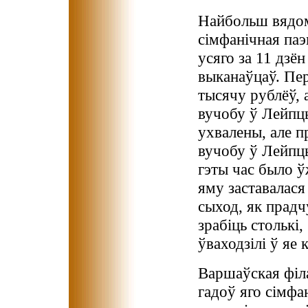
Найбольш вядо
сімфанічная паэ
усяго за 11 дзё
выканаўцаў. Пе
тысячу рублёў, 
вучобу ў Лейпцы
ухвалены, але 
вучобу ў Лейпцы
гэты час было 
яму заставалася 
сыход, як прадчу
зрабіць столькі
ўваходзілі ў яе 
Варшаўская філа
гадоў яго сімф