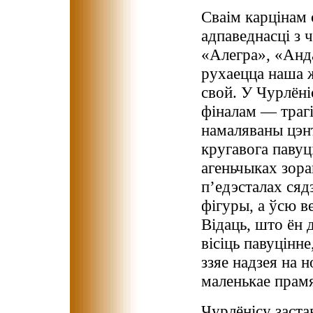
Сваім карцінам 
адпаведнасці з 
«Алегра», «Анда
рухаецца наша ж
свой. У Чурлёніс
фіналам — трагі
намаляваны цэнт
кругавога павуц
агеньчыках зора
п’едэсталах сяд
фігуры, а ўсю в
Відаць, што ён 
вісіць павуцінне
ззяе надзея на 
маленькае прамян
Чурлёнісу заста