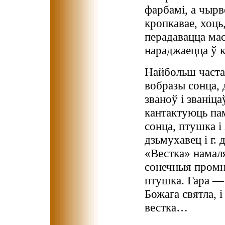
фарбамі, а чырв
кропкавае, хоць,
перадавацца мас
нараджаецца ў к
Найбольш часта
вобразы сонца, 
званоў і званіца
кантактуюць пам
сонца, птушка і 
дзьмухавец і г. 
«Вестка» намаля
сонечныя промні,
птушка. Гара — 
Божага святла, і
вестка…