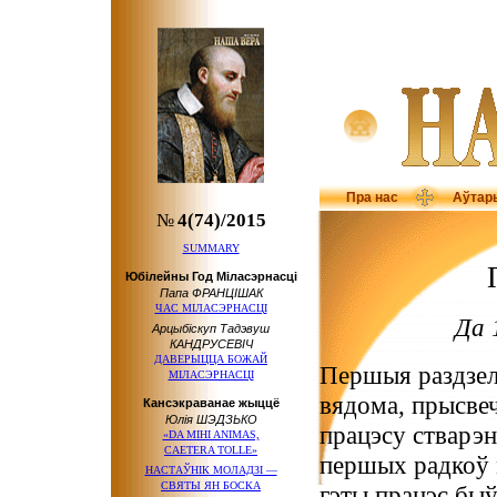
Пра нас
Аўтар
№
4(74)/2015
SUMMARY
Юбілейны Год Міласэрнасці
Папа ФРАНЦІШАК
ЧАС МІЛАСЭРНАСЦІ
Да 
Арцыбіскуп Тадэвуш
КАНДРУСЕВІЧ
ДАВЕРЫЦЦА БОЖАЙ
Першыя раздзелы
МІЛАСЭРНАСЦІ
вядома, прысве
Кансэкраванае жыццё
Юлія ШЭДЗЬКО
працэсу стварэнн
«DA MIHI ANIMAS,
CAETERA TOLLE»
першых радкоў 
НАСТАЎНІК МОЛАДЗІ —
СВЯТЫ ЯН БОСКА
гэты працэс быў