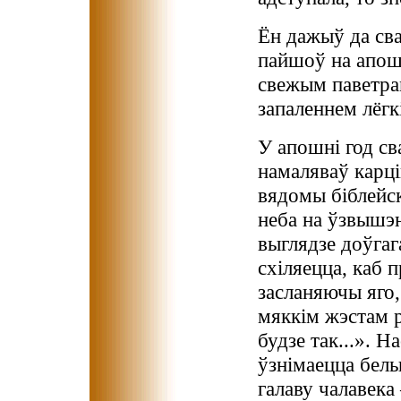
Ён дажыў да сва
пайшоў на апош
свежым паветрам
запаленнем лёгк
У апошні год св
намаляваў карці
вядомы біблейс
неба на ўзвышэн
выглядзе доўгаг
схіляецца, каб 
засланяючы яго, 
мяккім жэстам 
будзе так...». 
ўзнімаецца белы
галаву чалавека