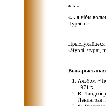
* * *
«... я нібы вол
Чурлёніс.
Прыслухайцеся 
«Чурлі, чурлі, чу
Выкарыстаная 
Альбом «Чю
1971 г.
В. Ландсбе
Ленинград. 