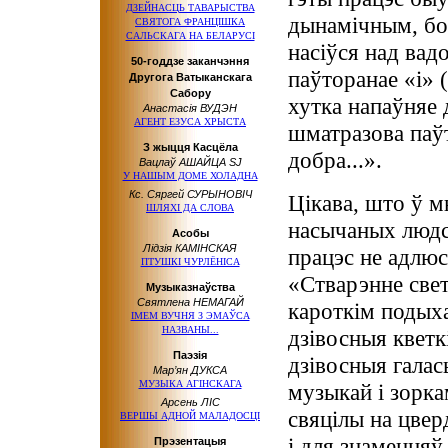
ДЗЕЙНАСЦЬ ТАВАРЫСТВА
дынамічным, б
СВЯТОГА ФРАНЦІШКА
САЛЬСКАГА НА БЕЛАРУСІ
насіўся над ва
50-годдзе заканчэння
паўторанае «і» («
Другога Ватыканскага
Сабору
хутка напаўняе 
Анастасія ВУДЭН
АГЕНТ ЕЗУСА ХРЫСТА
шматразова паўт
З жыцця Касцёла
добра...».
Вацлаў АШАЙЦА SJ
У НАШЫМ ДОМЕ ХОЛАДНА
Кс. Сяргей СУРЫНОВІЧ
Цікава, што ў м
ШЛЯХІ ДА СЛОВА
насычаных людс
Асобы
Лідзія КАМІНСКАЯ
працэс не адлюс
ПТУШКІ ЧУРЛЁНІСА
«Стварэнне свет
Музыказнаўства
Святлена НЕМАГАЙ
кароткім подых
ІМЕМ ВУЧНЯ З ЭМАЎСА
НАЗВАНЫ...
дзівосныя кветк
Паэзія
дзівосныя галас
Мар’ян ДУКСА
МУЗЫКА АГІНСКАГА
музыкай і зорка
Арсень ЛІС
свяцілы на цвер
ВЕРШЫ АДНОЙ МАЛАДОСЦІ
і для знаменняў, 
Прэзентацыя