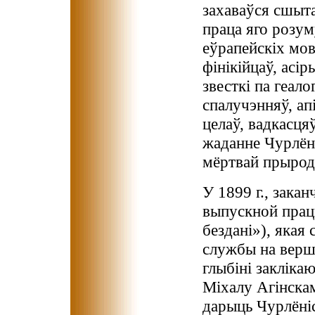
захаваўся сшыта
праца яго розуму
еўрапейскіх мов
фінікійцаў, асір
звесткі па геало
спалучэнняў, ап
целаў, вадкасця
жаданне Чурлёні
мёртвай прырод
У 1899 г., зака
выпускной працы
бездані»), якая
службы на верш
глыбіні закліка
Міхалу Агінскам
дарыць Чурлёніс