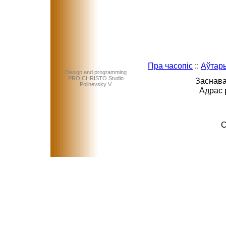
Пра часопіс
::
Аўтар
Design and programming
PRO CHRISTO Studio
Заснава
Polinevsky V.
Адрас 
C