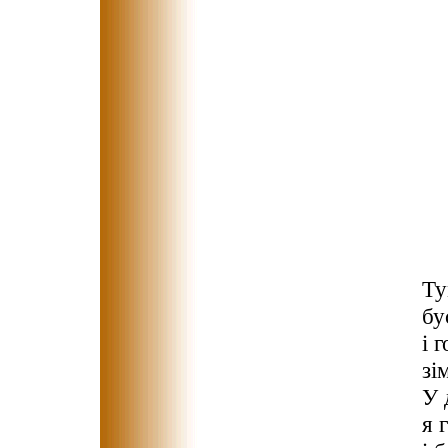
Ту
бу
і 
зі
У 
я 