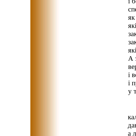
і 
сп
як
як
за
за
як
А 
ве
і 
і 
у 
ка
да
а 