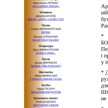
Крыстына ЛЯЛЬКО
Ар
«РАССЕЯНЫХ ЗБІРАЦЬ»
ні
Успаміны
Данута БІЧЭЛЬ
бу
ВЫГАН. АЗЕРЦА З МАЙГО СНУ
Ра
Паэзія
Галіна КАРЖАНЕЎСКАЯ
ВЕРШЫ
*
Аксана СПРЫНЧАН
БЕЛАРУСКІ РУЖАНЕЦ
БО
Літаратура
Пе
Зося БАРАНОЎСКАЯ
ТОЛЬКІ СЛОВЫ...
і 
Проза
у 
Ірына ЖАРНАСЕК
НАШЫХ ДЗЁН КРЫГАХОД
* 
Мастацтва
Лідзія КАМІНСКАЯ
ру
У ФАРБАХ ЛЮБОВІ І БОЛЮ
дз
Асобы
Юрый ПІСКУН
Шт
АКРЫЛЕНЫ ВАНДРОЎНІК
не
Культурны праект
Юлія ШЭДЗЬКО
МАСТАЦТВА БАЧЫЦЬ