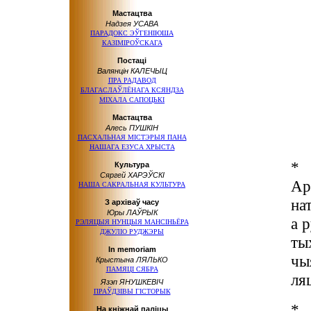
Мастацтва
Надзея УСАВА
ПАРАДОКС ЭЎГЕНІЮША
КАЗІМІРОЎСКАГА
Постаці
Валянцін КАЛЕЧЫЦ
ПРА РАДАВОД
БЛАГАСЛАЎЛЁНАГА КСЯНДЗА
МІХАЛА САПОЦЬКІ
Мастацтва
Алесь ПУШКІН
ПАСХАЛЬНАЯ МІСТЭРЫЯ ПАНА
НАШАГА ЕЗУСА ХРЫСТА
*
Культура
Сяргей ХАРЭЎСКІ
Ар
НАША САКРАЛЬНАЯ КУЛЬТУРА
на
З архіваў часу
Юры ЛАЎРЫК
а 
РЭЛЯЦЫЯ НУНЦЫЯ МАНСІНЬЁРА
ДЖУЛІО РУДЖЭРЫ
ты
In memoriam
чы
Крыстына ЛЯЛЬКО
ПАМЯЦІ СЯБРА
ляц
Язэп ЯНУШКЕВІЧ
ПРАЎДЗІВЫ ГІСТОРЫК
*
На кніжнай паліцы