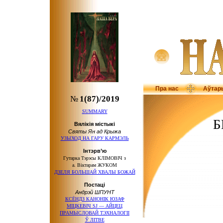
Пра нас
Аўтар
№
1(87)/2019
SUMMARY
Б
Вялікія містыкі
Святы Ян ад Крыжа
УЗЫХОД НА ГАРУ КАРМЭЛЬ
Інтэрв’ю
Гутарка Тэрэсы КЛІМОВІЧ з
а. Віктарам ЖУКОМ
ДЗЕЛЯ БОЛЬШАЙ ХВАЛЫ БОЖАЙ
Постаці
Андрэй ШПУНТ
КСЁНДЗ КАНОНІК ЮЗАФ
МІЦКЕВІЧ SJ — АЙЦЕЦ
ПРАМЫСЛОВАЙ ТЭХНАЛОГІІ
Ў ЛІТВЕ