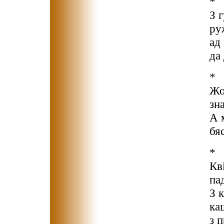
*
З 
ру
ад
да
*
Жо
зн
А 
бя
*
Кв
па
З 
ка
з 