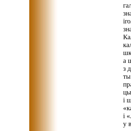
га
зн
іг
зн
Ка
ка
шк
а 
з 
ты
пр
цы
і 
«к
і 
у 