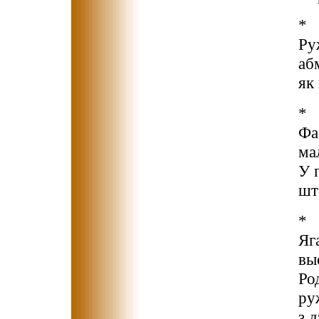
*
Ру
аб
як
*
Фа
мал
У 
шт
*
Яг
вы
Ро
ру
з 