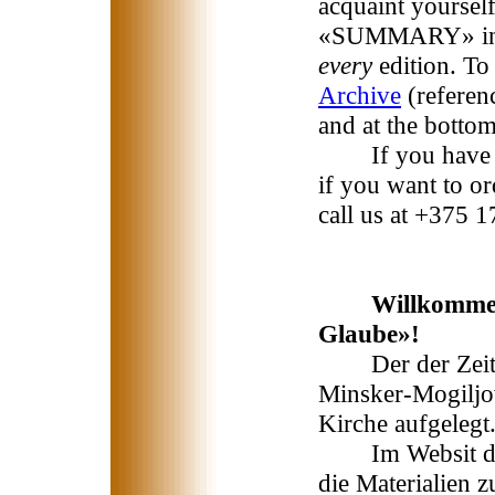
acquaint yoursel
«SUMMARY» in up
every
edition. To
Archive
(referen
and at the bottom
If you have any
if you want to or
call us at +375 
Willkommen
Glaube»!
Der der Zeitsch
Minsker-Mogiljo
Kirche aufgelegt
Im Websit der 
die Materialien 