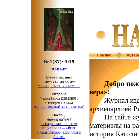
Пра нас
Аўтар
№
1(87)/2019
SUMMARY
Вялікія містыкі
Добро пож
Святы Ян ад Крыжа
УЗЫХОД НА ГАРУ КАРМЭЛЬ
вера»!
Інтэрв’ю
Журнал издае
Гутарка Тэрэсы КЛІМОВІЧ з
а. Віктарам ЖУКОМ
архиепархией Р
ДЗЕЛЯ БОЛЬШАЙ ХВАЛЫ БОЖАЙ
На сайте журн
Постаці
Андрэй ШПУНТ
материалы на р
КСЁНДЗ КАНОНІК ЮЗАФ
МІЦКЕВІЧ SJ — АЙЦЕЦ
история Католи
ПРАМЫСЛОВАЙ ТЭХНАЛОГІІ
Ў ЛІТВЕ