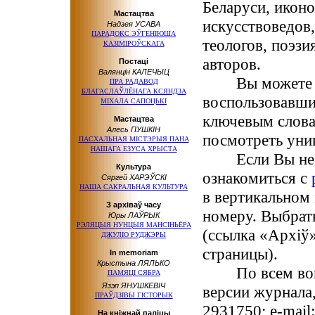
Беларуси, иконо
Мастацтва
искусствоведов,
Надзея УСАВА
ПАРАДОКС ЭЎГЕНІЮША
теологов, поэзи
КАЗІМІРОЎСКАГА
авторов.
Постаці
Валянцін КАЛЕЧЫЦ
Вы можете быс
ПРА РАДАВОД
БЛАГАСЛАЎЛЁНАГА КСЯНДЗА
воспользовавш
МІХАЛА САПОЦЬКІ
ключевым слова
Мастацтва
Алесь ПУШКІН
посмотреть уни
ПАСХАЛЬНАЯ МІСТЭРЫЯ ПАНА
НАШАГА ЕЗУСА ХРЫСТА
Если Вы не зн
Культура
ознакомиться с
Сяргей ХАРЭЎСКІ
НАША САКРАЛЬНАЯ КУЛЬТУРА
в вертикальном
З архіваў часу
номеру. Выбрат
Юры ЛАЎРЫК
РЭЛЯЦЫЯ НУНЦЫЯ МАНСІНЬЁРА
(ссылка «Архіў
ДЖУЛІО РУДЖЭРЫ
страницы).
In memoriam
Крыстына ЛЯЛЬКО
По всем вопрос
ПАМЯЦІ СЯБРА
Язэп ЯНУШКЕВІЧ
версии журнала,
ПРАЎДЗІВЫ ГІСТОРЫК
2931750; e-mail
На кніжнай паліцы