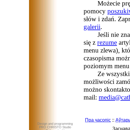
Możecie prędko
pomocy
poszuki
słów i zdań. Zap
galerii
.
Jeśli nie znaci
się z
rezume
art
menu zlewa), któ
czasopisma możn
poziomym menu na
Ze wszystkimi 
możliwości zamó
możno skontaktow
mail:
media@cath
Пра часопіс
::
Аўтар
Design and programming
PRO CHRISTO Studio
Заснава