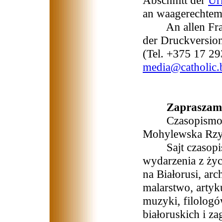
Abschnitt der
Ur
an waagerechtem
An allen Fragen
der Druckversion
(Tel. +375 17 29
media@catholic.
Zapraszamy
Czasopismo wy
Mohylewska Rzym
Sajt czasopisma
wydarzenia z życi
na Białorusi, arc
malarstwo, arty
muzyki, filologó
białoruskich i z