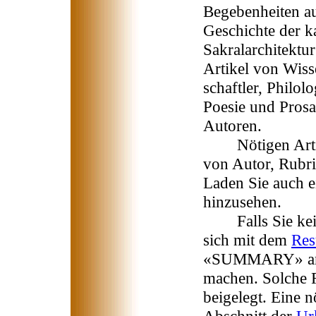
Begebenheiten a
Geschichte der k
Sakralarchitektur
Artikel von Wiss
schaftler, Philol
Poesie und Prosa
Autoren.
Nötigen Artike
von Autor, Rubri
Laden Sie auch e
hinzusehen.
Falls Sie kein 
sich mit dem
Re
«SUMMARY» an s
machen. Solche
beigelegt. Eine 