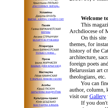
Крыстына ЛЯЛЬКО
«РАССЕЯНЫХ ЗБІРАЦЬ»
Успаміны
Данута БІЧЭЛЬ
Welcome to
ВЫГАН. АЗЕРЦА З МАЙГО СНУ
This magazine 
Паэзія
Галіна КАРЖАНЕЎСКАЯ
Archdiocese of 
ВЕРШЫ
On this site you
Аксана СПРЫНЧАН
БЕЛАРУСКІ РУЖАНЕЦ
themes, for insta
Літаратура
history of the Ca
Зося БАРАНОЎСКАЯ
ТОЛЬКІ СЛОВЫ...
architecture, sac
Проза
foreign poets and
Ірына ЖАРНАСЕК
НАШЫХ ДЗЁН КРЫГАХОД
Belarussian art cr
Мастацтва
theologians, etc.
Лідзія КАМІНСКАЯ
У ФАРБАХ ЛЮБОВІ І БОЛЮ
You can find ap
Асобы
author, column, 
Юрый ПІСКУН
АКРЫЛЕНЫ ВАНДРОЎНІК
visit our
Gallery
Культурны праект
If you don't k
Юлія ШЭДЗЬКО
МАСТАЦТВА БАЧЫЦЬ