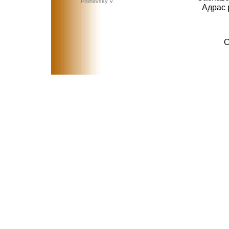
Polinevsky V.
Адрас 
C