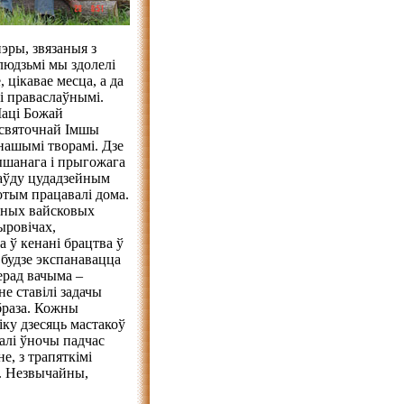
нэры, звязаныя з
людзьмі мы здолелі
 цікавае месца, а да
 і праваслаўнымі.
Маці Божай
а святочнай Імшы
 нашымі творамі. Дзе
ышанага і прыгожага
праўду цудадзейным
отым працавалі дома.
ьных вайсковых
ыровічах,
а ў кенані брацтва ў
 будзе экспанавацца
ерад вачыма –
не ставілі задачы
абраза. Кожны
іку дзесяць мастакоў
калі ўночы падчас
е, з трапяткімі
ін. Незвычайны,