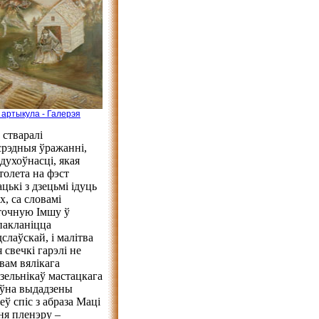
 артыкула - Галерэя
 стваралі
асрэдныя ўражанні,
духоўнасці, якая
толета на фэст
цькі з дзецьмі ідуць
х, са словамі
яточную Імшу ў
пакланіцца
лаўскай, і малітва
 свечкі гарэлі не
ывам вялікага
зельнікаў мастацкага
оўна выдадзены
ў спіс з абраза Маці
ня пленэру –