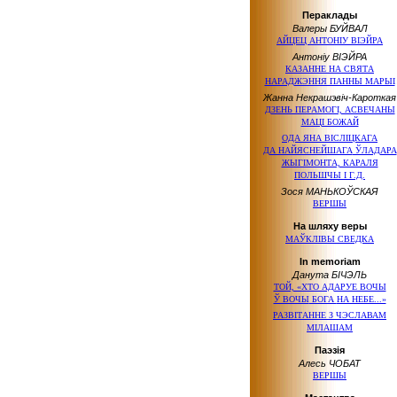
Пераклады
Валеры БУЙВАЛ
АЙЦЕЦ АНТОНІУ ВІЭЙРА
Антоніу ВІЭЙРА
КАЗАННЕ
НА СВЯТА
НАРАДЖЭННЯ ПАННЫ МАРЫІ
Жанна Некрашэвіч-Кароткая
ДЗЕНЬ ПЕРАМОГІ, АСВЕЧАНЫ
МАЦІ БОЖАЙ
ОДА ЯНА ВІСЛІЦКАГА
ДА НАЙЯСНЕЙШАГА
ЎЛАДАРА
ЖЫГІМОНТА, КАРАЛЯ
ПОЛЬШЧЫ
І Г.Д.
Зося МАНЬКОЎСКАЯ
ВЕРШЫ
На шляху веры
МАЎКЛІВЫ СВЕДКА
In memoriam
Данута БІЧЭЛЬ
ТОЙ, «ХТО АДАРУЕ ВОЧЫ
Ў ВОЧЫ
БОГА
НА НЕБЕ...»
РАЗВІТАННЕ
З ЧЭСЛАВАМ
МІЛАШАМ
Паэзія
Алесь ЧОБАТ
ВЕРШЫ