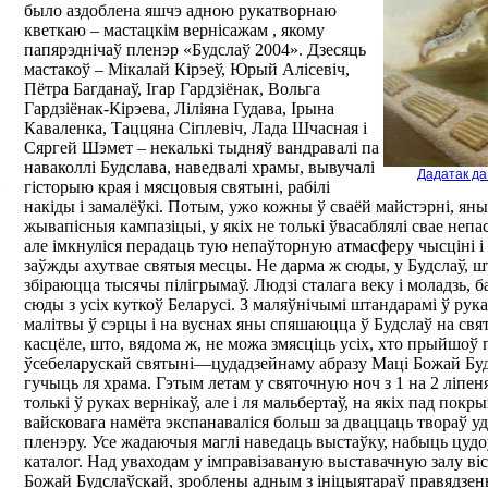
было аздоблена яшчэ адною рукатворнаю
кветкаю – мастацкім вернісажам , якому
папярэднічаў пленэр «Будслаў 2004». Дзесяць
мастакоў – Мікалай Кірэеў, Юрый Алісевіч,
Пётра Багданаў, Ігар Гардзіёнак, Вольга
Гардзіёнак-Кірэева, Ліліяна Гудава, Ірына
Каваленка, Таццяна Сіплевіч, Лада Шчасная і
Сяргей Шэмет – некалькі тыдняў вандравалі па
наваколлі Будслава, наведвалі храмы, вывучалі
Дадатак да
гісторыю края і мясцовыя святыні, рабілі
накіды і замалёўкі. Потым, ужо кожны ў сваёй майстэрні, яны
жывапісныя кампазіцыі, у якіх не толькі ўвасаблялі свае неп
але імкнуліся перадаць тую непаўторную атмасферу чысціні і 
заўжды ахутвае святыя месцы. Не дарма ж сюды, у Будслаў, ш
збіраюцца тысячы пілігрымаў. Людзі сталага веку і моладзь, ба
сюды з усіх куткоў Беларусі. З маляўнічымі штандарамі ў рука
малітвы ў сэрцы і на вуснах яны спяшаюцца ў Будслаў на св
касцёле, што, вядома ж, не можа змясціць усіх, хто прыйшоў 
ўсебеларускай святыні—цудадзейнаму абразу Маці Божай Будс
гучыць ля храма. Гэтым летам у святочную ноч з 1 на 2 ліпеня
толькі ў руках вернікаў, але і ля мальбертаў, на якіх пад покр
вайсковага намёта экспанаваліся больш за дваццаць твораў уд
пленэру. Усе жадаючыя маглі наведаць выстаўку, набыць цуд
каталог. Над уваходам у імправізаваную выставачную залу вісе
Божай Будслаўскай, зроблены адным з ініцыятараў правядзен