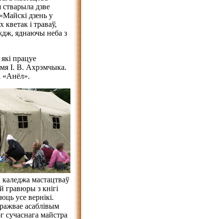
 стварыла дзве
«Майскі дзень у
 кветак і траваў,
ждж, яднаючы неба з
 які працуе
мя І. В. Ахрэмчыка.
 «Анёл».
 каледжа мастацтваў
й гравюры з кнігі
юць усе вернікі.
уражвае асаблівым
г сучаснага майстра