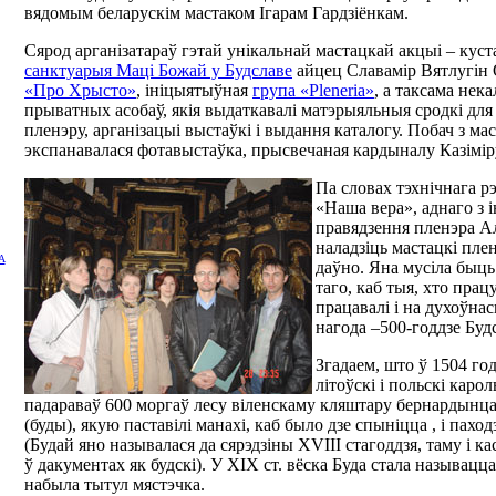
вядомым беларускім мастаком Ігарам Гардзіёнкам.
Сярод арганізатараў гэтай унікальнай мастацкай акцыі – кус
санктуарыя Маці Божай у Будславе
айцец Славамір Вятлугін
«Про Хрысто»
, ініцыятыўная
група «Pleneria»
, а таксама нека
прыватных асобаў, якія выдаткавалі матэрыяльныя сродкі для
пленэру, арганізацыі выстаўкі і выдання каталогу. Побач з м
экспанавалася фотавыстаўка, прысвечаная кардыналу Казімір
Па словах тэхнічнага рэ
«Наша вера», аднаго з 
правядзення пленэра Ал
наладзіць мастацкі пле
А
даўно. Яна мусіла быць
таго, каб тыя, хто працу
працавалі і на духоўнас
нагода –500-годдзе Буд
Згадаем, што ў 1504 год
літоўскі і польскі кар
падараваў 600 моргаў лесу віленскаму кляштару бернардынцаў
(буды), якую паставілі манахі, каб было дзе спыніцца , і паход
(Будай яно называлася да сярэдзіны ХVIII стагоддзя, таму і к
ў дакументах як будскі). У ХІХ ст. вёска Буда стала называцца
набыла тытул мястэчка.