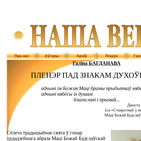
Пра нас
Аўтары
Архіў
Пошук
Гал
Галіна БАГДАНАВА
ПЛЕНЭР
ПАД ЗНАКАМ
ДУХОЎ
адчыні ім Божая Маці брамы прыбыткаў няб
адчыні нябёсы іх душам
благаславі і прымай...
Данута 
(са «Стакроткаў у в
Маці Божай Будслаў
Сёлета традыцыйнае свята ў гонар
цудадзейнага абраза Маці Божай Будслаўскай