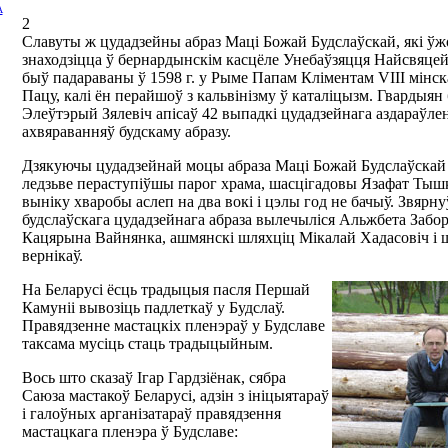
А
2
Славуты ж цудадзейны абраз Маці Божай Будслаўскай, які ўж
знаходзіцца ў бернардынскім касцёле Унебаўзяцця Найсвяц
быў падараваны ў 1598 г. у Рыме Папам Кліментам VIII мінс
Пацу, калі ён перайшоў з кальвінізму ў каталіцызм. Гвардыян
Элеўтэрый Зялевіч апісаў 42 выпадкі цудадзейнага аздараўле
ахвяраванняў будскаму абразу.
Дзякуючы цудадзейнай моцы абраза Маці Божай Будслаўскай 
ледзьве пераступіўшы парог храма, шасцігадовы Язафат Тышке
выніку хваробы аслеп на два вокі і цэлы год не бачыў. Звярн
будслаўскага цудадзейнага абраза вылечыліся Альжбета Забор
Кацярына Вайнянка, ашмянскі шляхціц Мікалай Хадасовіч і
вернікаў.
На Беларусі ёсць традыцыя пасля Першай
Камуніі вывозіць падлеткаў у Будслаў.
Правядзенне мастацкіх пленэраў у Будславе
таксама мусіць стаць традыцыйным.
Вось што сказаў Ігар Гардзіёнак, сябра
Саюза мастакоў Беларусі, адзін з ініцыятараў
і галоўных арганізатараў правядзення
мастацкага пленэра ў Будславе: