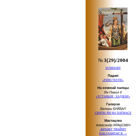
№
3(29)/2004
SUMMARY
Падзеі
«FIDEI TESTIS»
На кніжнай паліцы
Ян Павел ІІ
«УСТАНЬЦЕ, ХАДЗЕМ!»
Галерэя
Валеры БУЙВАЛ
СВЯТЫ ЯН
НА ПАТМАСЕ
Мастацтва
Аляксандр ЯРАШЭВІЧ
«КРЫЖУ ТВАЙМУ
ПАКЛАНЯЕМСЯ...»