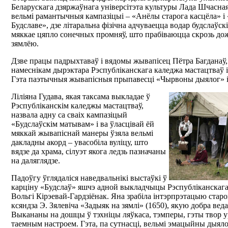
Беларускага дзяржаўнага універсітэта культуры Лада Шчасная
вельмі рамантычныя кампазіцыі – «Анёлы старога касцёла» і 
Будславе», дзе літаральна фізічна адчуваецца водар будслаўскіх
мяккае цяпло сонечных промняў, што прабіваюцца скрозь до
зямлёю.
Дзве працы падрыхтаваў і вядомы жывапісец Пётра Багданаў,
намеснікам дырэктара Рэспубліканскага каледжа мастацтваў і
Гэта паэтычныя жывапісныя прыпавесці «Чырвоны дыялог» і
Ліліяна Гудава, якая таксама выкладае ў
Рэспубліканскім каледжы мастацтваў,
назвала адну са сваіх кампазіцый
«Будслаўскім матывам» і ва ўласцівай ёй
мяккай жывапіснай манеры ўзяла вельмі
дакладны акорд – увасобіла вуліцу, што
вядзе да храма, сілуэт якога ледзь пазначаны
на даляглядзе.
Падоўгу ўглядаліся наведвальнікі выстаўкі ў
карціну «Будслаў» яшчэ адной выкладчыцы Рэспубліканскага
Вольгі Кірэевай-Гардзіёнак. Яна зрабіла інтэрпрэтацыю старо
ксяндза Э. Зялевіча «Задыяк на зямлі» (1650), якую добра веда
Выкананы на дошцы ў тэхніцы ляўкаса, тэмперы, гэты твор 
таемным настроем. Гэта, па сутнасці, вельмі эмацыйны дыяло