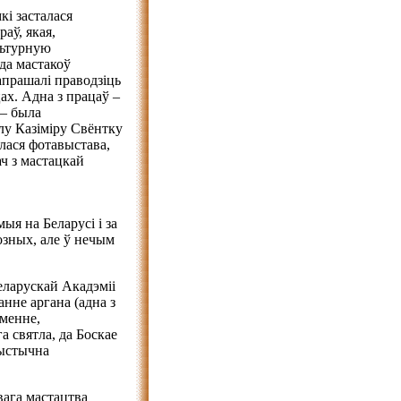
кі засталася
аў, якая,
льтурную
да мастакоў
запрашалі праводзіць
ах. Адна з працаў –
 – была
лу Казіміру Свёнтку
лася фотавыстава,
ч з мастацкай
ыя на Беларусі і за
розных, але ў нечым
еларускай Акадэміі
нне аргана (адна з
уменне,
а святла, да Боскае
рыстычна
ага мастацтва