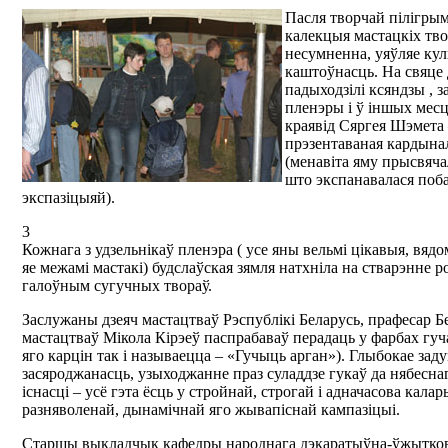
Пасля творчай пілігрым
калекцыя мастацкіх твор
несумненна, уяўляе ку
каштоўнасць. На свяце 
падыходзілі ксяндзы , 
пленэры і ў іншых месц
краявід Сяргея Шэмета
прэзентаваная кардына
(менавіта яму прысвяча
што экспанавалася поба
экспазіцыяй).
3
Кожнага з удзельнікаў пленэра ( усе яны вельмі цікавыя, вядом
яе межамі мастакі) будслаўская зямля натхніла на стварэнне 
галоўным сугучных твораў.
Заслужаны дзеяч мастацтваў Рэспублікі Беларусь, прафесар Б
мастацтваў Мікола Кірэеў паспрабаваў перадаць у фарбах гуча
яго карцін так і называецца – «Гучыць арган»). Глыбокае зад
засяроджанасць, узыходжанне праз суладдзе гукаў да нябеснаг
існасці – усё гэта ёсць у стройнай, строгай і адначасова кала
разняволенай, дынамічнай яго жывапіснай кампазіцыі.
Старшы выкладчык кафедры народнага дэкаратыўна-ўжытков