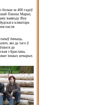
о больш за 400 гадоў
ейшай Панны Марыі,
каму ваяводу Яну
 будскага кляштара
ння пасля
пачаў бачыць,
віч, які да таго ў
уўшыся да
ская з Браслава,
 шмат іншых шчырых