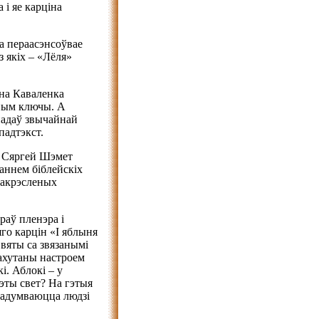
 і яе карціна
а пераасэнсоўвае
 якіх – «Лёля»
на Каваленка
ным ключы. А
надаў звычайнай
падтэкст.
к Сяргей Шэмет
таннем біблейскіх
 акрэсленых
раў пленэра і
яго карцін «І яблыня
вяты са звязанымі
 ахутаны настроем
і. Аблокі – у
эты свет? На гэтыя
задумваюцца людзі