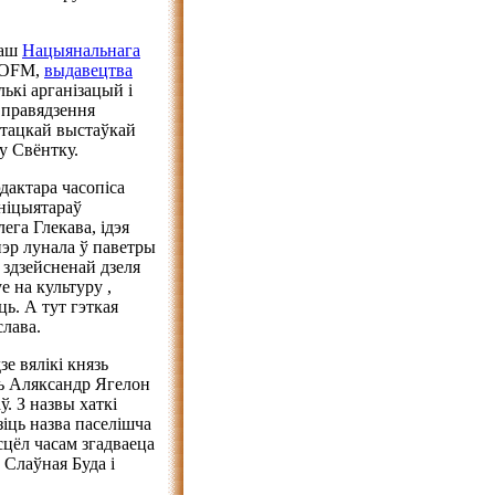
таш
Нацыянальнага
 ОFM,
выдавецтва
лькі арганізацый і
 правядзення
астацкай выстаўкай
у Свёнтку.
дактара часопіса
ініцыятараў
ега Глекава, ідэя
нэр лунала ў паветры
 здзейсненай дзеля
е на культуру ,
ць. А тут гэткая
слава.
зе вялікі князь
оль Аляксандр Ягелон
. З назвы хаткі
зіць назва паселішча
асцёл часам згадваеца
 Слаўная Буда і