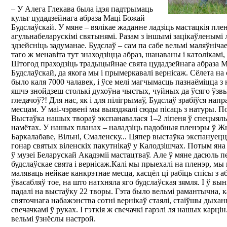
– У Алега Глекава была ідэя падтрымаць
культ цудадзейнага абраза Маці Божай
Будслаўскай. У мяне – вялікае жаданне ладзіць мастацкія пле
агульнабеларускімі святынямі. Разам з іншымі зацікаўленымі 
здзейсніць задуманае. Будслаў – сам па сабе вельмі маляўнічае,
таго ж менавіта тут знаходзіцца абраз, шанаваны і католікамі,
Штогод праходзіць традыцыйнае свята цудадзейнага абраза 
Будслаўскай, да якога мы і прымеркавалі вернісаж. Сёлета н
было каля 7000 чалавек, і ўсе мелі магчымасць пазнаёміцца з
яшчэ знойдзеш столькі духоўна чыстых, чуйных да ўсяго ўзв
гледачоў?! Для нас, як і для пілігрымаў, Будслаў зрабіўся на
месцам. У маі-чэрвені мы выязджалі сюды пісаць з натуры. П
Выстаўка нашых твораў экспанавалася 1–2 ліпеня ў спецыял
намётах. У нашых планах – наладзіць падобныя пленэры ў Ж
Баркалабаве, Вільні, Смаленску... Цяпер выстаўка экспануецц
гонар святых віленскіх пакутнікаў у Калодзішчах. Потым яна
ў музеі Беларускай Акадэміі мастацтваў. Але ў мяне дасюль п
будслаўскае свята і вернісаж.Калі мы прыехалі на пленэр, мы 
маляваць нейкае канкрэтнае месца, касцёл ці рабіць спісы з 
ўвасабляў тое, на што натхняла яго будслаўская зямля. І ў вын
падалі на выстаўку 22 творы. Гэта было вельмі рамантычна, 
святочнага набажэнства сотні вернікаў стаялі, стаіўшы дыханн
свечачкамі ў руках. І гэткія ж свечачкі гарэлі ля нашых карц
вельмі ўзнёслы настрой.