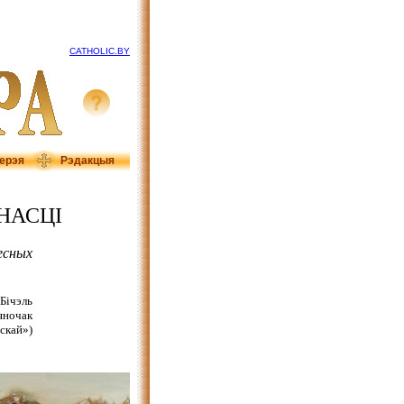
CATHOLIC.BY
ерэя
Рэдакцыя
НАСЦІ
есных
Бічэль
яночак
скай»)