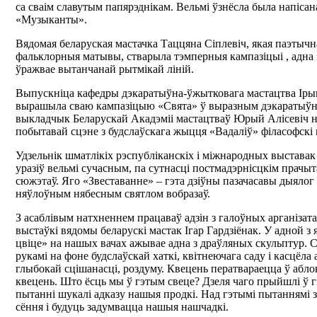
са сваім славутым папярэднікам. Вельмі ўзнёсла была напісана
«Музыканты».
Вядомая беларуская мастачка Таццяна Сіплевіч, якая паэтычн
фальклорныя матывы, стварыла тэмперныя кампазіцыі , адна з
ўражвае вытанчанай рытмікай ліній.
Выпускніца кафедры дэкаратыўна-ўжытковага мастацтва Іры
вырашыла сваю кампазіцыю «Свята» ў выразным дэкаратыў
выкладчык Беларускай Акадэміі мастацтваў Юрый Алісевіч 
побытавай сцэне з будслаўскага жыцця «Вадаліў» філасофскі 
Удзельнік шматлікіх рэспубліканскіх і міжнародных выстава
уразіў вельмі сучасным, па сутнасці постмадэрнісцкім прачы
сюжэтаў. Яго «Звеставанне» – гэта дзіўны пазачасавы дыялог
няўлоўным нябесным святлом вобразаў.
З асаблівым натхненнем працаваў адзін з галоўных арганізата
выстаўкі вядомы беларускі мастак Ігар Гардзіёнак. У адной з 
цвіце» на нашых вачах ажывае адна з драўляных скульптур. С
рукамі на фоне будслаўскай хаткі, квітнеючага саду і касцёла
глыбокай сцішанасці, роздуму. Квецень ператвараецца ў аблок
квецень. Што ёсць мы ў гэтым свеце? Дзеля чаго прыйшлі ў г
пытанні шукалі адказу нашыя продкі. Над гэтымі пытаннямі 
сёння і будуць задумвацца нашыя нашчадкі.