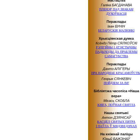
Мастацтва
Галіна БАГДАНАВА
ПЛЕНЭР
ПАД ЗНАКАМ
ДУХОЎНАСЦІ
Пераклады
Іван БУНІН
БЕЛАРУСКІЯ МАЛЮНКІ
Хрысціянская думка
Ксёндз Пётр СЯЛКОЎСКІ
РЭЛІГІЙНЫ
І АТЭІСТЫЧНЫ
ПАДЫХОДЫ
ДА ПРАБЛЕМЫ
САМАГУБСТВА
Пераклады
Дантэ АЛІГ’ЕРЫ
ПРА НАРОДНАЕ
КРАСАМОЎСТВ
Генрык СЯНКЕВІЧ
ПОЙДЗЕМ
ЗА ІМ!
Бібліятэка часопіса «Наша
вера»
Міхась СКОБЛА
КНІГА, ПОЎНАЯ СВЯТЛА
Нашы святыні
Антон ДЗЯНІСАЎ
КАСЦЁЛ СВЯТЫХ ПЯТРА
І ПАЎЛА
Ў МЯДЗВЕДЗІЧАХ
На кніжнай паліцы
Юрый БАЖЭНАЎ