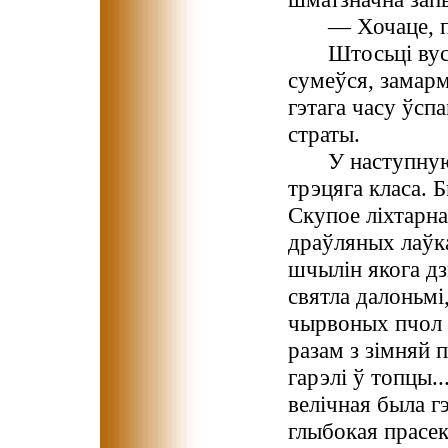
— Хочаце, 
Штосьці вус
сумеўся, замар
гэтага часу ўсп
страты.
У наступную
трэцяга класа. 
Скупое ліхтарна
драўляных лаўка
шчылін якога дз
святла далоньмі
чырвоных пчол н
разам з зімняй 
гарэлі ў топцы..
велічная была г
глыбокая прасек