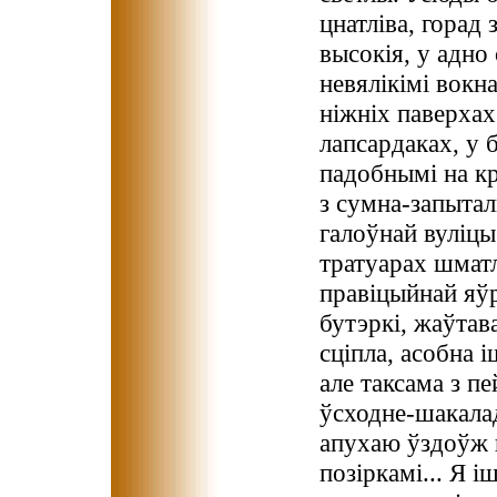
цнатліва, горад
высокія, у адно
невялікімі вокна
ніжніх паверхах
лапсардаках, у б
падобнымі на кр
з сумна-запыта
галоўнай вуліцы
тратуарах шматл
правіцыйнай яў
бутэркі, жаўтава
сціпла, асобна 
але таксама з п
ўсходне-шакалад
апухаю ўздоўж 
позіркамі... Я 