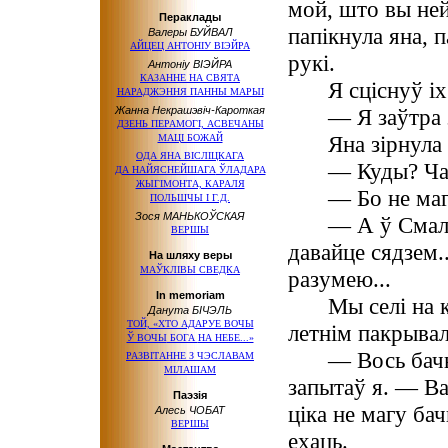
мой, што вы ней
Пераклады
папікнула яна, 
Валеры БУЙВАЛ
АЙЦЕЦ АНТОНІУ ВІЭЙРА
рукі.
Антоніу ВІЭЙРА
КАЗАННЕ
НА СВЯТА
Я сціснуў іх
НАРАДЖЭННЯ ПАННЫ МАРЫІ
Жанна Некрашэвіч-Кароткая
— Я заўтра 
ДЗЕНЬ ПЕРАМОГІ, АСВЕЧАНЫ
Яна зірнула
МАЦІ БОЖАЙ
ОДА ЯНА ВІСЛІЦКАГА
— Куды? Ча
ДА НАЙЯСНЕЙШАГА
ЎЛАДАРА
ЖЫГІМОНТА, КАРАЛЯ
— Бо не маг
ПОЛЬШЧЫ
І Г.Д.
Зося МАНЬКОЎСКАЯ
— А ў Смал
ВЕРШЫ
давайце сядзем..
На шляху веры
МАЎКЛІВЫ СВЕДКА
разумею...
In memoriam
Мы селі на 
Данута БІЧЭЛЬ
ТОЙ, «ХТО АДАРУЕ ВОЧЫ
летнім пакрывала
Ў ВОЧЫ
БОГА
НА НЕБЕ...»
— Вось бач
РАЗВІТАННЕ
З ЧЭСЛАВАМ
МІЛАШАМ
запытаў я. — Ва
Паэзія
ціка не магу ба
Алесь ЧОБАТ
ВЕРШЫ
ехаць.