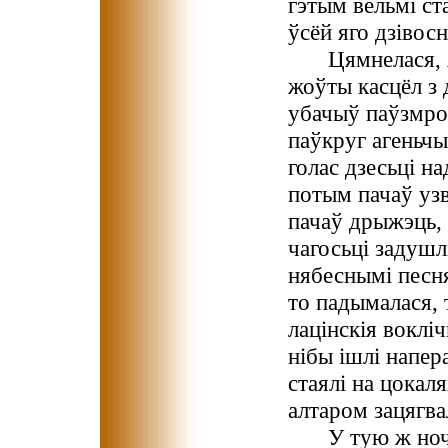
гэтым вельмі ст
ўсёй яго дзівосн
Цямнелася, 
жоўты касцёл з 
убачыў паўзмрок
паўкруг агеньчы
голас дзесьці на
потым пачаў узв
пачаў дрыжэць,
чагосьці задушлі
нябеснымі песня
то падымалася, 
лацінскія воклі
нібы ішлі напер
стаялі на цокал
алтаром зацягва
У тую ж ноч