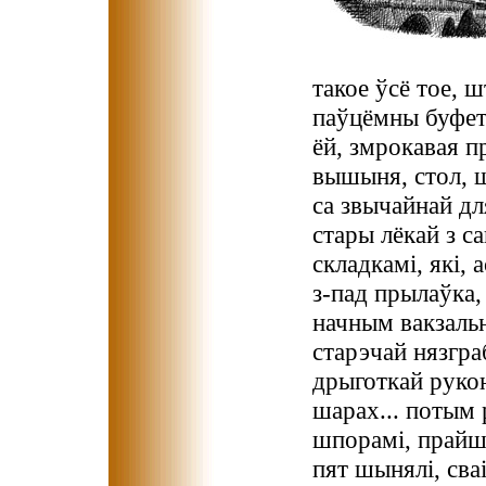
такое ўсё тое, ш
паўцёмны буфет
ёй, змрокавая п
вышыня, стол, 
са звычайнай д
стары лёкай з са
складкамі, які,
з-пад прылаўка,
начным вакзальн
старэчай нязгра
дрыготкай руко
шарах... потым 
шпорамі, прайш
пят шынялі, сва