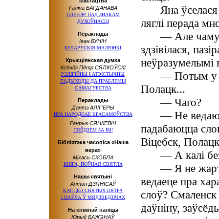
Мастацтва
Яна ўселася 
Галіна БАГДАНАВА
ПЛЕНЭР
ПАД ЗНАКАМ
ляглі перада мн
ДУХОЎНАСЦІ
— Але чаму
Пераклады
Іван БУНІН
здзівілася, паз
БЕЛАРУСКІЯ МАЛЮНКІ
неўразумелымі 
Хрысціянская думка
Ксёндз Пётр СЯЛКОЎСКІ
— Потым у В
РЭЛІГІЙНЫ
І АТЭІСТЫЧНЫ
ПАДЫХОДЫ
ДА ПРАБЛЕМЫ
Полацк...
САМАГУБСТВА
— Чаго?
Пераклады
Дантэ АЛІГ’ЕРЫ
— Не ведаю
ПРА НАРОДНАЕ
КРАСАМОЎСТВА
Генрык СЯНКЕВІЧ
падабаюцца сло
ПОЙДЗЕМ
ЗА ІМ!
Віцебск, Полацк.
Бібліятэка часопіса «Наша
вера»
— А калі бе
Міхась СКОБЛА
КНІГА, ПОЎНАЯ СВЯТЛА
— Я не жар
Нашы святыні
ведаеце пра хар
Антон ДЗЯНІСАЎ
КАСЦЁЛ СВЯТЫХ ПЯТРА
слоў? Смаленск 
І ПАЎЛА
Ў МЯДЗВЕДЗІЧАХ
даўніну, заўсёды
На кніжнай паліцы
Юрый БАЖЭНАЎ