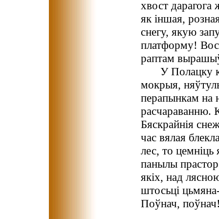
хвост дарагога 
як іншая, розна
снегу, якую зап
платформу! Вось
раптам вырашыў
У Полацку к
мокрыя, няўтуль
перапынкам на н
расчараванню. К
Бяскрайнія снеж
час вялая блекла
лес, то цемніць 
панылы прастор 
якіх, над лясно
штосьці цьмяна-
Поўнач, поўнач