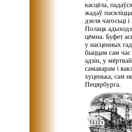
касцёла, падаўся
жадаў пасяліцца
дзеля чагосьці і
Полацк адыходзі
цёмна. Буфет ас
у насценных гад
быццам сам час 
адзін, у мёртва
самаварам і вак
хуценька, сам н
Пецярбурга.