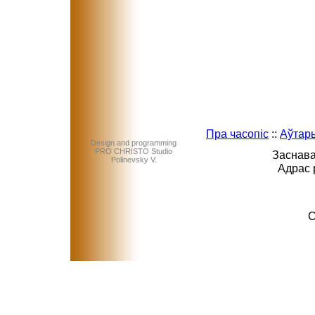
Пра часопіс
::
Аўтар
Design and programming
PRO CHRISTO Studio
Заснава
Polinevsky V.
Адрас 
C