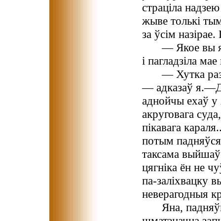
страціла надзею
жыве толькі тым
за ўсім назірае. 
— Якое вы 
і пагладзіла мае
— Хутка раз
— адказаў я.—Ды
аднойчы ехаў у 
акруговага суда
пікавага караля
потым падняўся,
таксама выйшаў 
цягніка ён не ч
па-заліхвацку 
неверагодныя кр
Яна, падняў
шматзначна зап