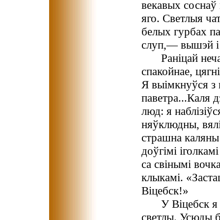
векавых соснаў
яго. Светлыя ча
белых гурбах па
слуп,— вышэй і 
Раніцай неча
спакойнае, цягн
Я выімкнуўся з 
паветра...Каля д
люд: я наблізіўс
няўклюдны, вялі
страшна каляны 
доўгімі іголкам
са свінымі вочк
клыкамі. «Заста
Віцебск!»
У Віцебск я
светлы. Усюды б