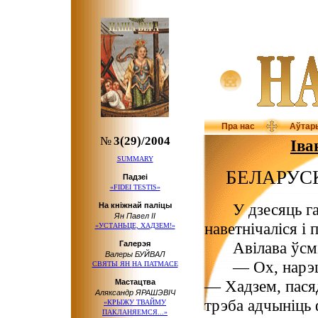
Пра нас
Аўтар
№
3(29)/2004
Іва
SUMMARY
БЕЛАРУС
Падзеі
«FIDEI TESTIS»
У дзесяць га
На кніжнай паліцы
Ян Павел ІІ
наветнічаліся і 
«УСТАНЬЦЕ, ХАДЗЕМ!»
Авілава ўсм
Галерэя
Валеры БУЙВАЛ
— Ох, нарэ
СВЯТЫ ЯН
НА ПАТМАСЕ
— Хадзем, пасяд
Мастацтва
Аляксандр ЯРАШЭВІЧ
трэба адчыніць ф
«КРЫЖУ ТВАЙМУ
ПАКЛАНЯЕМСЯ...»