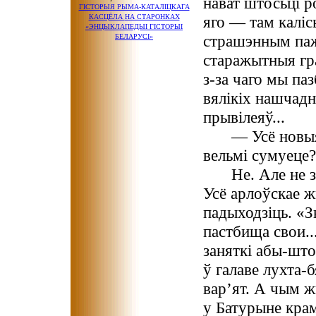
нават штосьці р
ГІСТОРЫЯ РЫМА-КАТАЛІЦКАГА
КАСЦЁЛА
НА СТАРОНКАХ
яго — там каліс
«ЭНЦЫКЛАПЕДЫІ ГІСТОРЫІ
страшэнным паж
БЕЛАРУСІ»
старажытныя гр
з-за чаго мы па
вялікіх нашчад
прывілеяў...
— Усё новы
вельмі сумуеце?
Не. Але не з
Усё арлоўскае 
падыходзіць. «
пастбища свои..
заняткі абы-што
ў галаве лухта-б
вар’ят. А чым ж
у Батурыне крам