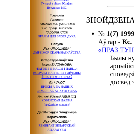
Гутаркі з айцом Юзафам
Пятушкам MIC
Тэалогія
ЗНОЙДЗЕНА
Размова
Тамаша МАЦЬКОВЯКА
з кс. праф. Анджэем
№
1(7) 199
КАБЫЛІНСКІМ
БРАМЫ ДЛЯ ЗЛОГА ДУХА
Аўтар -
Кс.
Навука
«ПРАЗ ТУН
Язэп ЯНУШКЕВІЧ
ДЫРЫЖОР СКАРЫНАЗНАЎСТВА
Былы ну
Літаратуразнаўства
арцыбіс
Ірына БАГДАНОВІЧ
«БАГІНІ ВЫ НАШЫ І ПАНІ…»:
споведз
ВОБРАЗЫ ЖАНЧЫНЫ І АЙЧЫНЫ
Ў ПАЭЗІІ ФІЛАРЭТАЎ
досвед 
Ян ЧАЧОТ
ПРОСЬБА ДА НАШЫХ
ЗЯМЛЯЧАК АБ КУНТУШАХ
Антоні Эдвард АДЫНЕЦ
КОВЕНСКАЯ ДАЛІНА
(праўдзівае здарэнне)
Да 90-годдзя Уладзіміра
Караткевіча
Язэп ЯНУШКЕВІЧ
РЭМБРАНТ БЕЛАРУСКАЙ
ЛІТАРАТУРЫ