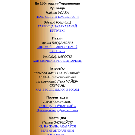
Да 150-годдзя Фердынанда
Рушчыца
Надзея УСАВА
«НАШ СЦІПЛЫ КАСЦЁЛАК...»
Эдвард РУШЧЫЦ
ТАЯМНІЦА ЗАЛАКАВАНАЙ
БУТЭЛЬКІ
Паэзія
Ірына БАГДАНОВІЧ
«НЕ, МОЙ ПРАШЧУР НАСІЎ
БУЛАВУ...»
Уладзімір КАРОТКІ
ХАЙ СВЕЧКА ВЕЧНАСЦІ ГАРЫЦЬ
Інтэрв’ю
Размова Алены СЯМЁНАВАЙ-
ГЕРЦАГ з аўстрыйскай
пісьменніцай Ленэ МАЙЕР-
СКУМАНЦ
КАБ ВЕСЦІ ДЫЯЛОГ З БОГАМ
Прэзентацыя
Лідзія КАМІНСКАЯ
«АЗЕРЦА, ПОЎНАЕ СЛЁЗ»
Пра новую кнігу Дануты Бічэль
Мастацтва
Пётра ВАСІЛЕЎСКІ
«Я, НА ЖАЛЬ, АКАЗАЎСЯ
ВЕЛЬМІ АКТУАЛЬНЫМ
МАСТАКОМ...»