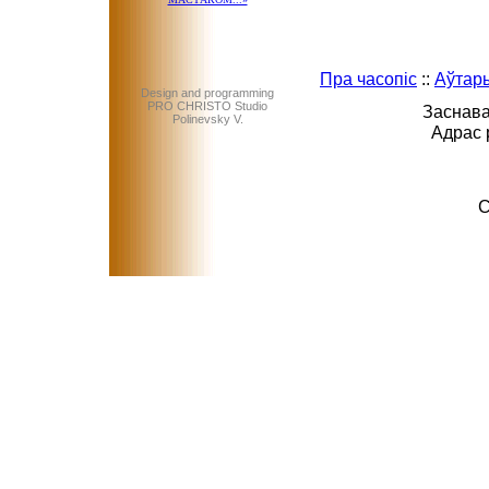
Пра часопіс
::
Аўтар
Design and programming
PRO CHRISTO Studio
Заснава
Polinevsky V.
Адрас 
C