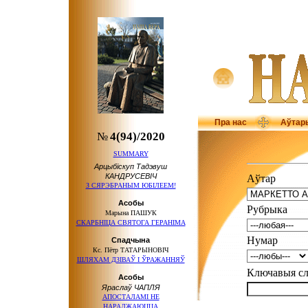
Пра нас
Аўтар
№
4(94)/2020
SUMMARY
Арцыбіскуп Тадэвуш
КАНДРУСЕВІЧ
Аўтар
З СЯРЭБРАНЫМ ЮБІЛЕЕМ!
Асобы
Рубрыка
Марына ПАШУК
СКАРБНІЦА СВЯТОГА ГЕРАНІМА
Нумар
Спадчына
Кс. Пётр ТАТАРЫНОВІЧ
ШЛЯХАМ ДЗІВАЎ І ЎРАЖАННЯЎ
Ключавыя 
Асобы
Яраслаў ЧАПЛЯ
АПОСТАЛАМІ НЕ
НАРАДЖАЮЦЦА