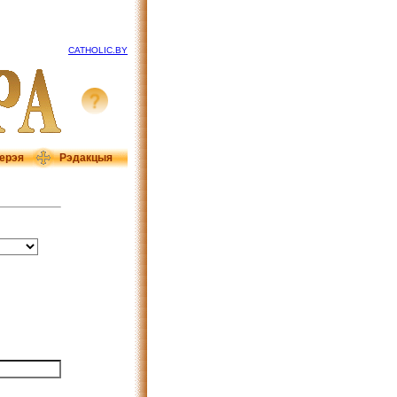
CATHOLIC.BY
ерэя
Рэдакцыя