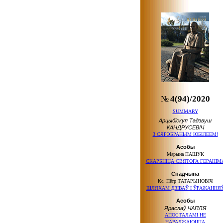
№
4(94)/2020
SUMMARY
Арцыбіскуп Тадэвуш
КАНДРУСЕВІЧ
З СЯРЭБРАНЫМ ЮБІЛЕЕМ!
Асобы
Марына ПАШУК
СКАРБНІЦА СВЯТОГА ГЕРАНІМ
Спадчына
Кс. Пётр ТАТАРЫНОВІЧ
ШЛЯХАМ ДЗІВАЎ І ЎРАЖАННЯ
Асобы
Яраслаў ЧАПЛЯ
АПОСТАЛАМІ НЕ
НАРАДЖАЮЦЦА