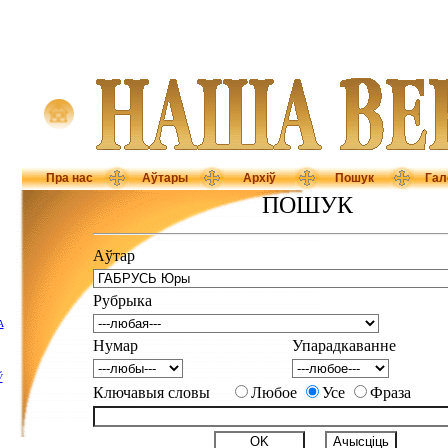
Пра нас
Аўтары
Архіў
Пошук
Гал
ПОШУК
Аўтар
Рубрыка
А
Нумар
Упарадкаванне
Ў
Ключавыя словы
Любое
Усе
Фраза