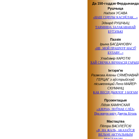
Да 150-годдзя Фердынанда
Рушчыца
Надзея УСАВА
«НАШ СЦІПЛЫ КАСЦЁЛАК...»
Эдвард РУШЧЫЦ
ТАЯМНІЦА ЗАЛАКАВАНАЙ
БУТЭЛЬКІ
Паэзія
Ірына БАГДАНОВІЧ
«НЕ, МОЙ ПРАШЧУР НАСІЎ
БУЛАВУ...»
Уладзімір КАРОТКІ
ХАЙ СВЕЧКА ВЕЧНАСЦІ ГАРЫЦ
Інтэрв’ю
Размова Алены СЯМЁНАВАЙ
ГЕРЦАГ з аўстрыйскай
пісьменніцай Ленэ МАЙЕР-
СКУМАНЦ
КАБ ВЕСЦІ ДЫЯЛОГ З БОГАМ
Прэзентацыя
Лідзія КАМІНСКАЯ
«АЗЕРЦА, ПОЎНАЕ СЛЁЗ»
Пра новую кнігу Дануты Бічэль
Мастацтва
Пётра ВАСІЛЕЎСКІ
«Я, НА ЖАЛЬ, АКАЗАЎСЯ
ВЕЛЬМІ АКТУАЛЬНЫМ
МАСТАКОМ...»