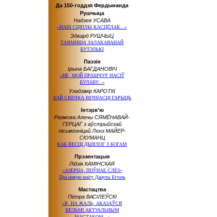
Да 150-годдзя Фердынанда
Рушчыца
Надзея УСАВА
«НАШ СЦІПЛЫ КАСЦЁЛАК...»
Эдвард РУШЧЫЦ
ТАЯМНІЦА ЗАЛАКАВАНАЙ
БУТЭЛЬКІ
Паэзія
Ірына БАГДАНОВІЧ
«НЕ, МОЙ ПРАШЧУР НАСІЎ
БУЛАВУ...»
Уладзімір КАРОТКІ
ХАЙ СВЕЧКА ВЕЧНАСЦІ ГАРЫЦЬ
Інтэрв’ю
Размова Алены СЯМЁНАВАЙ-
ГЕРЦАГ з аўстрыйскай
пісьменніцай Ленэ МАЙЕР-
СКУМАНЦ
КАБ ВЕСЦІ ДЫЯЛОГ З БОГАМ
Прэзентацыя
Лідзія КАМІНСКАЯ
«АЗЕРЦА, ПОЎНАЕ СЛЁЗ»
Пра новую кнігу Дануты Бічэль
Мастацтва
Пётра ВАСІЛЕЎСКІ
«Я, НА ЖАЛЬ, АКАЗАЎСЯ
ВЕЛЬМІ АКТУАЛЬНЫМ
МАСТАКОМ...»