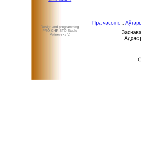
Пра часопіс
::
Аўтар
Design and programming
PRO CHRISTO Studio
Заснава
Polinevsky V.
Адрас 
C