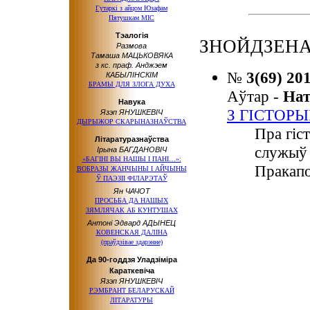
Гутаркі з айцом Юзафам
Пятушкам MIC
Тэалогія
ЗНОЙДЗЕНА
Размова
Тамаша МАЦЬКОВЯКА
з кс. праф. Анджэем
№
3(69) 20
КАБЫЛІНСКІМ
БРАМЫ ДЛЯ ЗЛОГА ДУХА
Аўтар -
На
Навука
З ГІСТОР
Язэп ЯНУШКЕВІЧ
ДЫРЫЖОР СКАРЫНАЗНАЎСТВА
Пра гіс
Літаратуразнаўства
служыў 
Ірына БАГДАНОВІЧ
«БАГІНІ ВЫ НАШЫ І ПАНІ…»:
Пракапо
ВОБРАЗЫ ЖАНЧЫНЫ І АЙЧЫНЫ
Ў ПАЭЗІІ ФІЛАРЭТАЎ
Ян ЧАЧОТ
ПРОСЬБА ДА НАШЫХ
ЗЯМЛЯЧАК АБ КУНТУШАХ
Антоні Эдвард АДЫНЕЦ
КОВЕНСКАЯ ДАЛІНА
(праўдзівае здарэнне)
Да 90-годдзя Уладзіміра
Караткевіча
Язэп ЯНУШКЕВІЧ
РЭМБРАНТ БЕЛАРУСКАЙ
ЛІТАРАТУРЫ