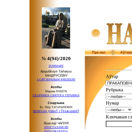
Пра нас
Аўтар
№
4(94)/2020
SUMMARY
Арцыбіскуп Тадэвуш
КАНДРУСЕВІЧ
Аўтар
З СЯРЭБРАНЫМ ЮБІЛЕЕМ!
Асобы
Рубрыка
Марына ПАШУК
СКАРБНІЦА СВЯТОГА ГЕРАНІМА
Нумар
Спадчына
Кс. Пётр ТАТАРЫНОВІЧ
ШЛЯХАМ ДЗІВАЎ І ЎРАЖАННЯЎ
Ключавыя 
Асобы
Яраслаў ЧАПЛЯ
АПОСТАЛАМІ НЕ
НАРАДЖАЮЦЦА